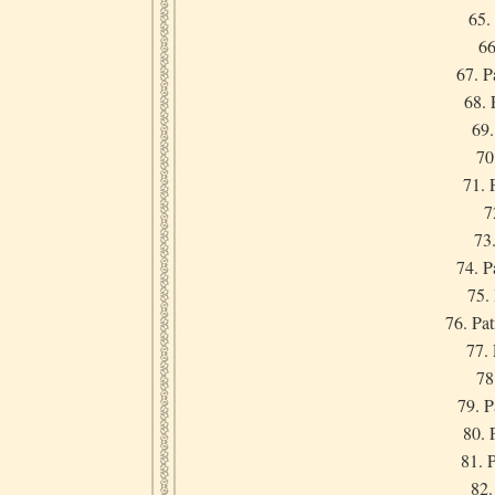
65.
66
67. P
68. 
69.
70
71. 
7
73
74. P
75.
76. Pat
77. 
78
79. P
80. 
81. 
82.