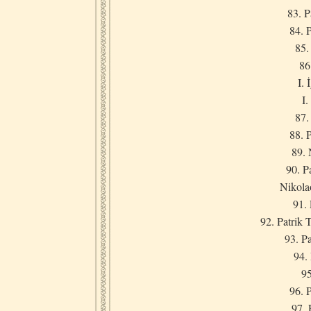
83. P
84. 
85.
86
I.
I.
87.
88. 
89. 
90. P
Nikola
91. 
92. Patrik 
93. P
94.
95
96. 
97. 