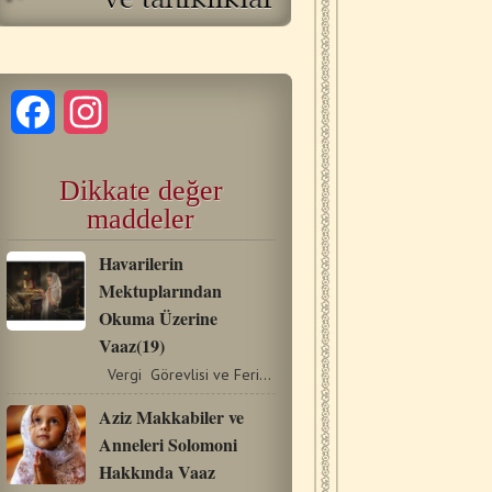
Facebook
Instagram
Dikkate değer
maddeler
Havarilerin
Mektuplarından
Okuma Üzerine
Vaaz(19)
Vergi Görevlisi ve Ferisi Pazarı (2 Tim. 3:10-15)…
Aziz Makkabiler ve
Anneleri Solomoni
Hakkında Vaaz