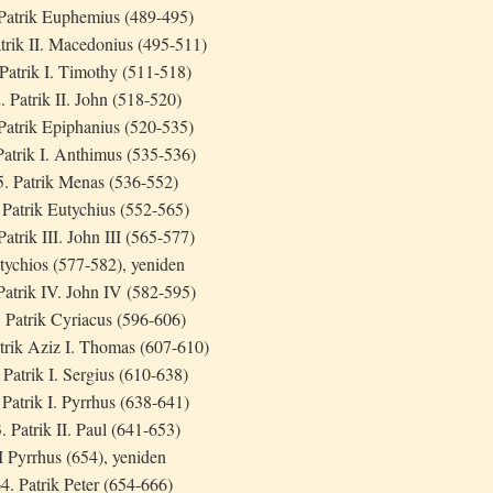
 Patrik Euphemius (489-495)
atrik II. Macedonius (495-511)
 Patrik I. Timothy (511-518)
. Patrik II. John (518-520)
Patrik Epiphanius (520-535)
Patrik I. Anthimus (535-536)
5. Patrik Menas (536-552)
 Patrik Eutychius (552-565)
Patrik III. John III (565-577)
tychios (577-582), yeniden
Patrik IV. John IV (582-595)
. Patrik Cyriacus (596-606)
trik Aziz I. Thomas (607-610)
 Patrik I. Sergius (610-638)
 Patrik I. Pyrrhus (638-641)
. Patrik II. Paul (641-653)
I Pyrrhus (654), yeniden
4. Patrik Peter (654-666)