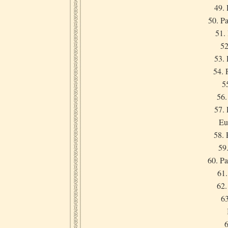
49.
50. P
51.
52
53. 
54. 
5
56.
57. 
Eu
58. 
59
60. Pa
61.
62.
63
6