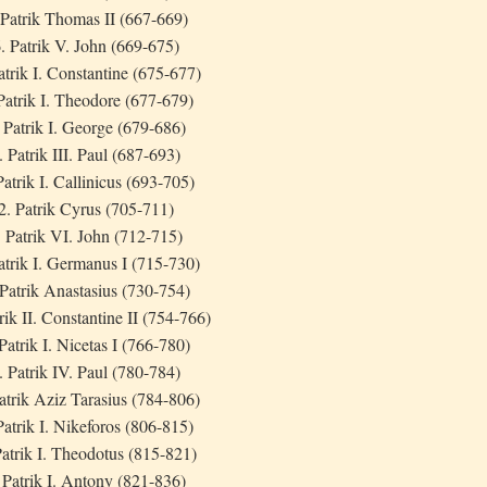
 Patrik Thomas II (667-669)
. Patrik V. John (669-675)
atrik I. Constantine (675-677)
Patrik I. Theodore (677-679)
 Patrik I. George (679-686)
. Patrik III. Paul (687-693)
Patrik I. Callinicus (693-705)
2. Patrik Cyrus (705-711)
. Patrik VI. John (712-715)
atrik I. Germanus I (715-730)
 Patrik Anastasius (730-754)
rik II. Constantine II (754-766)
Patrik I. Nicetas I (766-780)
. Patrik IV. Paul (780-784)
atrik Aziz Tarasius (784-806)
Patrik I. Nikeforos (806-815)
Patrik I. Theodotus (815-821)
 Patrik I. Antony (821-836)