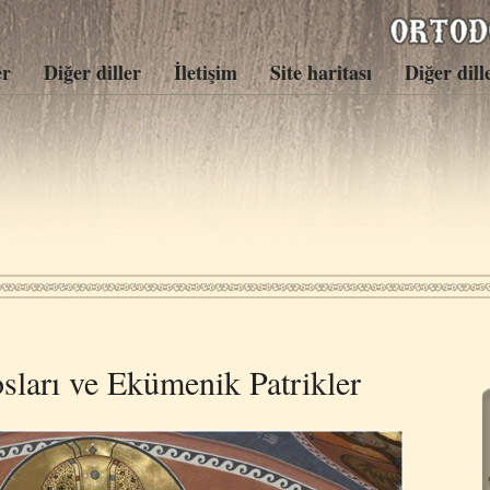
er
Diğer diller
İletişim
Site haritası
Diğer dill
sları ve Ekümenik Patrikler