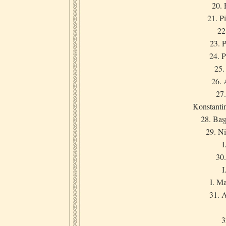
20. 
21. P
22
23. 
24. P
25.
26. 
27
Konstanti
28. Baş
29. N
I
30.
I
I. M
31. 
3