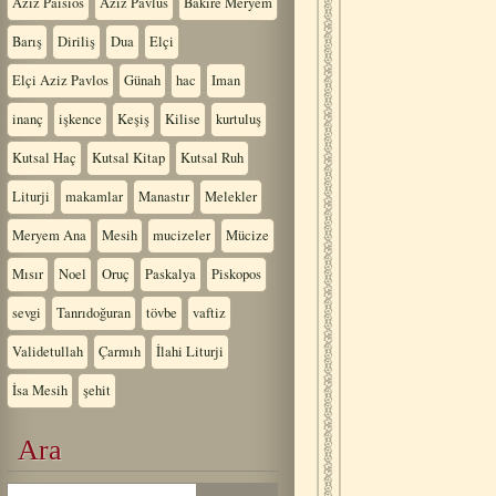
Aziz Paisios
Aziz Pavlus
Bakire Meryem
Barış
Diriliş
Dua
Elçi
Elçi Aziz Pavlos
Günah
hac
Iman
inanç
işkence
Keşiş
Kilise
kurtuluş
Kutsal Haç
Kutsal Kitap
Kutsal Ruh
Liturji
makamlar
Manastır
Melekler
Meryem Ana
Mesih
mucizeler
Mücize
Mısır
Noel
Oruç
Paskalya
Piskopos
sevgi
Tanrıdoğuran
tövbe
vaftiz
Validetullah
Çarmıh
İlahi Liturji
İsa Mesih
şehit
Ara