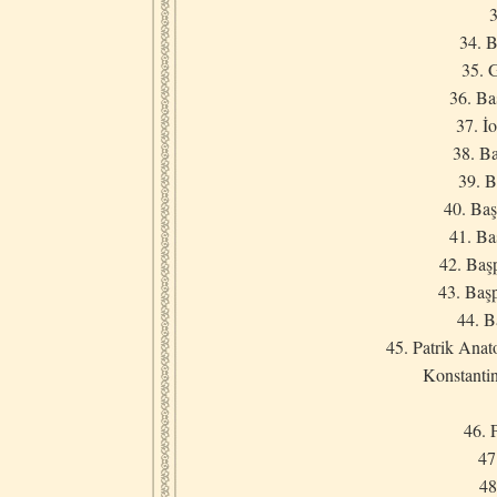
3
34. B
35. 
36. Ba
37. İ
38. B
39. B
40. Baş
41. Ba
42. Baş
43. Baş
44. B
45. Patrik Anat
Konstantin
46. 
47
48