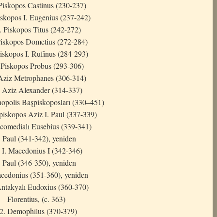
Piskopos Castinus (230-237)
iskopos I. Eugenius (237-242)
. Piskopos Titus (242-272)
Piskopos Dometius (272-284)
iskopos I. Rufinus (284-293)
 Piskopos Probus (293-306)
Aziz Metrophanes (306-314)
. Aziz Alexander (314-337)
nopolis Başpiskoposları (330–451)
piskopos Aziz I. Paul (337-339)
icomedialı Eusebius (339-341)
. Paul (341-342), yeniden
 I. Macedonius I (342-346)
. Paul (346-350), yeniden
acedonius (351-360), yeniden
Antakyalı Eudoxius (360-370)
Florentius, (c. 363)
2. Demophilus (370-379)