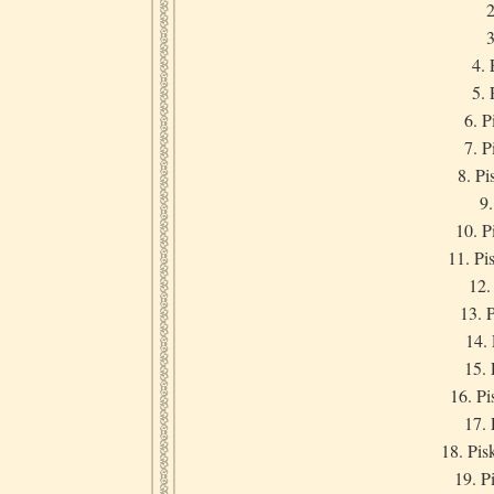
2
3
4. 
5. 
6. 
7. 
8. Pi
9.
10. P
11. Pi
12.
13. 
14.
15. 
16. P
17. 
18. Pis
19. P