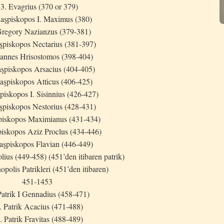
3. Evagrius (370 or 379)
aşpiskopos I. Maximus (380)
Gregory Nazianzus (379-381)
şpiskopos Nectarius (381-397)
oannes Hrisostomos (398-404)
aşpiskopos Arsacius (404-405)
aşpiskopos Atticus (406-425)
piskopos I. Sisinnius (426-427)
şpiskopos Nestorius (428-431)
piskopos Maximianus (431-434)
piskopos Aziz Proclus (434-446)
aşpiskopos Flavian (446-449)
olius (449-458) (451’den itibaren patrik)
opolis Patrikleri (451’den itibaren)
451-1453
Patrik I Gennadius (458-471)
. Patrik Acacius (471-488)
. Patrik Fravitas (488-489)