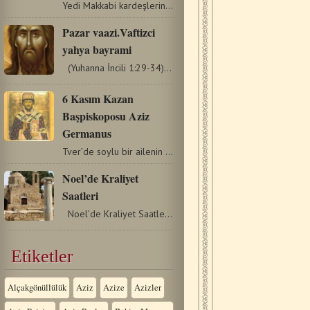
Yedi Makkabi kardeşlerin, onların Anneleri Solomoni’nin…
Pazar vaazi.Vaftizci
yahya bayrami
(Yuhanna İncili 1:29-34) Bugünkü vaazda duyduklarımızdan…
6 Kasım Kazan
Başpiskoposu Aziz
Germanus
Tver’de soylu bir ailenin çocuğu olarak doğdu. Küçüklüğünden…
Noel’de Kraliyet
Saatleri
Noel’de Kraliyet Saatleri Üçüncü Saat Ruhani: Yücedir…
Etiketler
Alçakgönüllülük
Aziz
Azize
Azizler