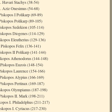
. Havari Stachys (38-54)
. Aziz Onesimus (54-68)
Piskopos I Polikarp (69-89)
Piskopos Polikarp (89-105)
Piskopos Sedekion (105-114)
Piskopos Diogenes (114-129)
skopos Eleutherius (129-136)
 Piskopos Felix (136-141)
iskopos II Polikarp (141-144)
skopos Athenodorus (144-148)
 Piskopos Euzois (148-154)
Piskopos Laurence (154-166)
 Piskopos Alypius (166-169)
Piskopos Pertinax (169-187)
iskopos Olympianus (187-198)
Piskopos II. Mark (198-211)
kopos I. Philadelphus (211-217)
iskopos I. Cyriacus (217-230)