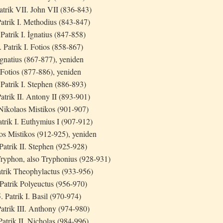
atrik VII. John VII (836-843)
Patrik I. Methodius (843-847)
 Patrik I. İgnatius (847-858)
. Patrik I. Fotios (858-867)
 İgnatius (867-877), yeniden
 Fotios (877-886), yeniden
 Patrik I. Stephen (886-893)
Patrik II. Antony II (893-901)
Nikolaos Mistikos (901-907)
atrik I. Euthymius I (907-912)
os Mistikos (912-925), yeniden
Patrik II. Stephen (925-928)
Tryphon, also Tryphonius (928-931)
atrik Theophylactus (933-956)
 Patrik Polyeuctus (956-970)
. Patrik I. Basil (970-974)
Patrik III. Anthony (974-980)
Patrik II. Nicholas (984-996)