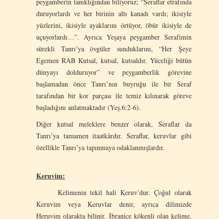
peygamberin tanıklığından biliyoruz; “Seraflar etrafında
duruyorlardı ve her birinin altı kanadı vardı; ikisiyle
yüzlerini, ikisiyle ayaklarını örtüyor, öbür ikisiyle de
uçuyorlardı…”. Ayrıca Yeşaya peygamber Serafimin
sürekli Tanrı’ya övgüler sunduklarını, “Her Şeye
Egemen RAB Kutsal, kutsal, kutsaldır. Yüceliği bütün
dünyayı dolduruyor” ve peygamberlik görevine
başlamadan önce Tanrı’nın buyruğu ile bir Seraf
tarafından bir kor parçası ile temiz kılınarak göreve
başladığını anlatmaktadır (Yeş.6:2-6).
Diğer kutsal meleklere benzer olarak, Seraflar da
Tanrı’ya tamamen itaatkârdır. Seraflar, keruvlar gibi
özellikle Tanrı’ya tapınmaya odaklanmışlardır.
Keruvim:
Kelimenin tekil hali Keruv’dur. Çoğul olarak
Keruvim veya Keruvlar denir, ayrıca dilimizde
Heruvim olarakta bilinir. İbranice kökenli olan kelime,