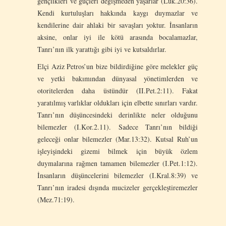
gençlikleri ve güçleri değişmeden yaşarlar (Luk.20:36).
Kendi kurtuluşları hakkında kaygı duymazlar ve
kendilerine dair ahlaki bir savaşları yoktur. İnsanların
aksine, onlar iyi ile kötü arasında bocalamazlar,
Tanrı’nın ilk yarattığı gibi iyi ve kutsaldırlar.
Elçi Aziz Petros’un bize bildirdiğine göre melekler güç
ve yetki bakımından dünyasal yönetimlerden ve
otoritelerden daha üstündür (II.Pet.2:11). Fakat
yaratılmış varlıklar oldukları için elbette sınırları vardır.
Tanrı’nın düşüncesindeki derinlikte neler olduğunu
bilemezler (I.Kor.2.11). Sadece Tanrı’nın bildiği
geleceği onlar bilemezler (Mar.13:32). Kutsal Ruh’un
işleyişindeki gizemi bilmek için büyük özlem
duymalarına rağmen tamamen bilemezler (I.Pet.1:12).
İnsanların düşüncelerini bilemezler (I.Kral.8:39) ve
Tanrı’nın iradesi dışında mucizeler gerçekleştiremezler
(Mez.71:19).