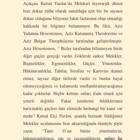
Açıkçası Kutsal Yazılar’da Meleksel hiyerarşik düzen
bize dokuz rütbe olarak sunulduğu için biz bu sayının
dokuz olduğunu biliyoruz fakat fazlasının olup olmadığı
hakkında bir bilgimiz bulunmuyor. Bu fikir, Aziz
Yuhanna Hrisostomos, Aziz Kutsanmış Theodoretus ve
Aziz Bulgar Theophilactus tarafından geliştirilmiştir.
Aziz Hrisostomos, “ Bizler tarafından bilinmeyen birde
diğer güçler gerçeği vardır. Göklerde sadece Melekler,
Başmelekler, Egemenlikler, Güçler, Yönetimler,
Hükümranlıklar, Tahtlar, Serafim ve Karuvim ikamet
etmez, sayısız diğer türlerde vardır ve bunlar hayal
edemeyeceğimiz ve kafamızda sınıflandıramayacağımız
kadar çokturlar. Hiçbir kelime onları ifade etmek için
yeterli değildir. Fakat isimlerini bildiklerimiz
haricindeki güçlere dair elimizde herhangi bir kanıt var
mıdır? Kutsal Elçi Pavlos, şuanda bizimde bildiğimiz
Melekler sıralamasını bize aktarırdığında tümüyle şöyle
yazar, “Tanrı O`nu bütün yönetimlerin,
hükümranlıkların, güç ve egemenliklerin,
yalnız bu