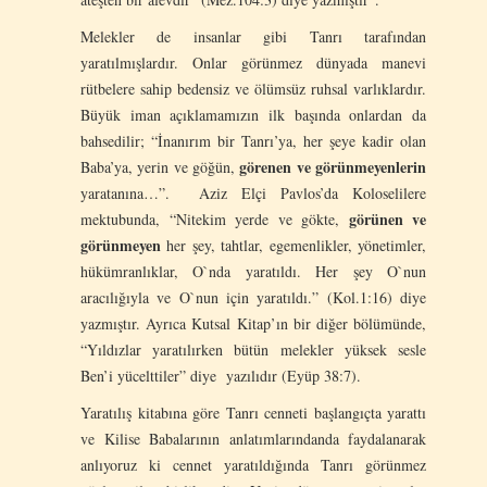
Melekler de insanlar gibi Tanrı tarafından
yaratılmışlardır. Onlar görünmez dünyada manevi
rütbelere sahip bedensiz ve ölümsüz ruhsal varlıklardır.
Büyük iman açıklamamızın ilk başında onlardan da
bahsedilir; “İnanırım bir Tanrı’ya, her şeye kadir olan
görenen ve görünmeyenlerin
Baba’ya, yerin ve göğün,
yaratanına…”. Aziz Elçi Pavlos’da Koloselilere
görünen ve
mektubunda, “Nitekim yerde ve gökte,
görünmeyen
her şey, tahtlar, egemenlikler, yönetimler,
hükümranlıklar, O`nda yaratıldı. Her şey O`nun
aracılığıyla ve O`nun için yaratıldı.” (Kol.1:16) diye
yazmıştır. Ayrıca Kutsal Kitap’ın bir diğer bölümünde,
“Yıldızlar yaratılırken bütün melekler yüksek sesle
Ben’i yücelttiler” diye yazılıdır (Eyüp 38:7).
Yaratılış kitabına göre Tanrı cenneti başlangıçta yarattı
ve Kilise Babalarının anlatımlarındanda faydalanarak
anlıyoruz ki cennet yaratıldığında Tanrı görünmez