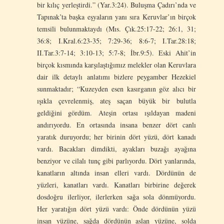
bir kılıç yerleştirdi.” (Yar.3:24). Buluşma Çadırı’nda ve
Tapınak’ta başka eşyaların yanı sıra Keruvlar’ın birçok
temsili bulunmaktaydı (Mıs. Çık.25:17-22; 26:1, 31;
36:8; I.Kral.6:23-35; 7:29-36; 8:6-7; I.Tar.28:18;
II.Tar.3:7-14; 3:10-13; 5:7-8; İbr.9:5). Eski Ahit’in
birçok kısmında karşılaştığımız melekler olan Keruvlara
dair ilk detaylı anlatımı bizlere peygamber Hezekiel
sunmaktadır; “Kuzeyden esen kasırganın göz alıcı bir
ışıkla çevrelenmiş, ateş saçan büyük bir bulutla
geldiğini gördüm. Ateşin ortası ışıldayan madeni
andırıyordu. En ortasında insana benzer dört canlı
yaratık duruyordu; her birinin dört yüzü, dört kanadı
vardı. Bacakları dimdikti, ayakları buzağı ayağına
benziyor ve cilalı tunç gibi parlıyordu. Dört yanlarında,
kanatların altında insan elleri vardı. Dördünün de
yüzleri, kanatları vardı. Kanatları birbirine değerek
dosdoğru ilerliyor, ilerlerken sağa sola dönmüyordu.
Her yaratığın dört yüzü vardı: Önde dördünün yüzü
insan yüzüne, sağda dördünün aslan yüzüne, solda