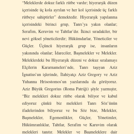
“Meleklerde dokuz farklı rütbe vardır; hiyerarşik düzen
içerisinde üç kola ayrılan ve her kol içerisinde üç farklı
rütbeye sahiptirler” demektedir. Hiyerarşik yapılanma
içerisindeki birinci grup, Tanrı’ya yakın olanlar;
Serafim, Keruvim ve Tahtlar’dır. İkinci sıradakiler, bir
nevi göksel yöneticilerdir; Hükümdarlar, Yöneticiler ve
Güçler. Üçüncü hiyerarşik grup ise, insanların
yakınında olanlar; İdareciler, Başmelekler ve Melekler.
Meleklerdeki bu Hiyerarşik düzeni ve dokuz sıralamayı
Elçilerin Kararnameleri’nde, Tanrı taşıyan Aziz
İgnatius’un işlerinde, İlahiyatçı Aziz Gregory ve Aziz
Yuhanna Hrisostomos’un yazılarında da görüyoruz.
Aziz Büyük Gregorius (Roma Patriği) şöyle yazmıştır,
“Biz melekleri dokuz rütbe olarak biliyor ve kabul
ediyoruz çünkü biz melekleri Tanrı Söz’ünün
ifadelerinden biliyoruz ve bu Söz bize, Melekler,
Başmelekler, Egemenlikler, Güçler, Yönetimler,
Hükümranlıklar, Tahtlar, Serafim ve Karuvim olarak
melekleri tanıtır. Melekler ve Başmeleklere dair