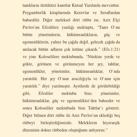
tanıkların ilettikleri kanıtlar Kutsal Yazılarda mevcuttur.
Peygamberlik kitaplarında Keruvlar ve Seraflardan
bahsedilir. Diğer meleksel dört rütbe ise, Aziz Elçi
Pavlos’un Efeslilere yazdığı mektupta, “Tanrı O`nu
bütün yönetimlerin, hükümranlıkların, güç ve
egemenliklerin, yalnız bu çağda değil, gelecek çağda da
anılacak bütün adların çok üstüne çıkardı.” (Efs.1:21)
ve yine Koloselilere mektubunda, “Nitekim yerde ve
gökte, görünen ve görünmeyen her şey, tahtlar,
egemenlikler, yönetimler, hükümranlıklar, O`nda
yaratıldı. Her şey O`nun aracılığıyla ve O`nun için
yaratıldı.” diye yazılmıştır. Ayetlerde de görülebildiği
gibi, Efesliler mektubu bize, yönetimler,
hükümranlıklar, güç ve egemenlikler’den bahseder ve
sonra Koloseliler mektubuda bize Tahtlar’ı gösterir.
Diğer bilinen dört rütbe ile Aziz Pavlos’un eklediği beş
rütbeyi birleştirdiğimizde, Meleklerin hiyerarşik
düzeninin dokuz rütbeden oluştuğunu anlıyoruz.”