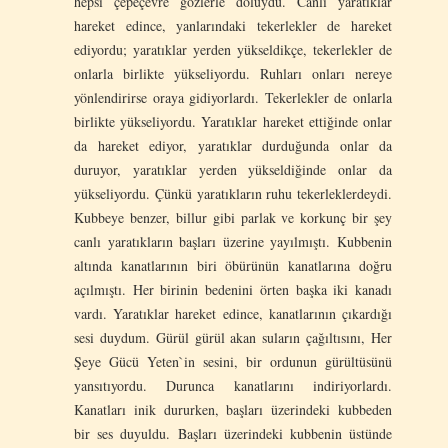
hepsi çepeçevre gözlerle doluydu. Canlı yaratıklar
hareket edince, yanlarındaki tekerlekler de hareket
ediyordu; yaratıklar yerden yükseldikçe, tekerlekler de
onlarla birlikte yükseliyordu. Ruhları onları nereye
yönlendirirse oraya gidiyorlardı. Tekerlekler de onlarla
birlikte yükseliyordu. Yaratıklar hareket ettiğinde onlar
da hareket ediyor, yaratıklar durduğunda onlar da
duruyor, yaratıklar yerden yükseldiğinde onlar da
yükseliyordu. Çünkü yaratıkların ruhu tekerleklerdeydi.
Kubbeye benzer, billur gibi parlak ve korkunç bir şey
canlı yaratıkların başları üzerine yayılmıştı. Kubbenin
altında kanatlarının biri öbürünün kanatlarına doğru
açılmıştı. Her birinin bedenini örten başka iki kanadı
vardı. Yaratıklar hareket edince, kanatlarının çıkardığı
sesi duydum. Gürül gürül akan suların çağıltısını, Her
Şeye Gücü Yeten`in sesini, bir ordunun gürültüsünü
yansıtıyordu. Durunca kanatlarını indiriyorlardı.
Kanatları inik dururken, başları üzerindeki kubbeden
bir ses duyuldu. Başları üzerindeki kubbenin üstünde