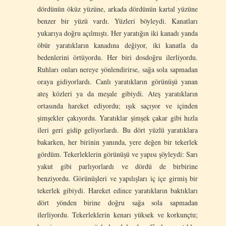
dördünün öküz yüzüne, arkada dördünün kartal yüzüne
benzer bir yüzü vardı. Yüzleri böyleydi. Kanatları
yukarıya doğru açılmıştı. Her yaratığın iki kanadı yanda
öbür yaratıkların kanadına değiyor, iki kanatla da
bedenlerini örtüyordu. Her biri dosdoğru ilerliyordu.
Ruhları onları nereye yönlendirirse, sağa sola sapmadan
oraya gidiyorlardı. Canlı yaratıkların görünüşü yanan
ateş közleri ya da meşale gibiydi. Ateş yaratıkların
ortasında hareket ediyordu; ışık saçıyor ve içinden
şimşekler çakıyordu. Yaratıklar şimşek çakar gibi hızla
ileri geri gidip geliyorlardı. Bu dört yüzlü yaratıklara
bakarken, her birinin yanında, yere değen bir tekerlek
gördüm. Tekerleklerin görünüşü ve yapısı şöyleydi: Sarı
yakut gibi parlıyorlardı ve dördü de birbirine
benziyordu. Görünüşleri ve yapılışları iç içe girmiş bir
tekerlek gibiydi. Hareket edince yaratıkların baktıkları
dört yönden birine doğru sağa sola sapmadan
ilerliyordu. Tekerleklerin kenarı yüksek ve korkunçtu;