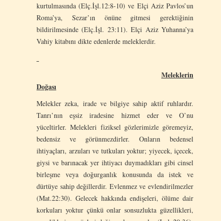
kurtulmasında (Elç.İşl.12:8-10) ve Elçi Aziz Pavlos’un
Roma’ya, Sezar’ın önüne gitmesi gerektiğinin
bildirilmesinde (Elç.İşl. 23:11). Elçi Aziz Yuhanna’ya
Vahiy kitabını dikte edenlerde meleklerdir.
Meleklerin
Doğası
Melekler zeka, irade ve bilgiye sahip aktif ruhlardır.
Tanrı’nın eşsiz iradesine hizmet eder ve O’nu
yüceltirler. Melekleri fiziksel gözlerimizle göremeyiz,
bedensiz ve görünmezdirler. Onların bedensel
ihtiyaçları, arzuları ve tutkuları yoktur; yiyecek, içecek,
giysi ve barınacak yer ihtiyacı duymadıkları gibi cinsel
birleşme veya doğurganlık konusunda da istek ve
dürtüye sahip değillerdir. Evlenmez ve evlendirilmezler
(Mat.22:30). Gelecek hakkında endişeleri, ölüme dair
korkuları yoktur çünkü onlar sonsuzlukta güzellikleri,