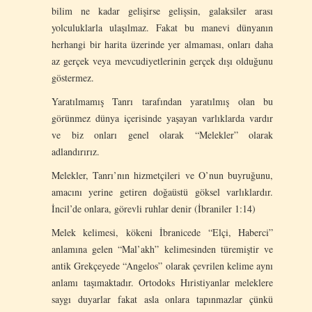
bilim ne kadar gelişirse gelişsin, galaksiler arası
yolculuklarla ulaşılmaz. Fakat bu manevi dünyanın
herhangi bir harita üzerinde yer almaması, onları daha
az gerçek veya mevcudiyetlerinin gerçek dışı olduğunu
göstermez.
Yaratılmamış Tanrı tarafından yaratılmış olan bu
görünmez dünya içerisinde yaşayan varlıklarda vardır
ve biz onları genel olarak “Melekler” olarak
adlandırırız.
Melekler, Tanrı’nın hizmetçileri ve O’nun buyruğunu,
amacını yerine getiren doğaüstü göksel varlıklardır.
İncil’de onlara, görevli ruhlar denir (İbraniler 1:14)
Melek kelimesi, kökeni İbranicede “Elçi, Haberci”
anlamına gelen “Mal’akh” kelimesinden türemiştir ve
antik Grekçeyede “Angelos” olarak çevrilen kelime aynı
anlamı taşımaktadır. Ortodoks Hıristiyanlar meleklere
saygı duyarlar fakat asla onlara tapınmazlar çünkü