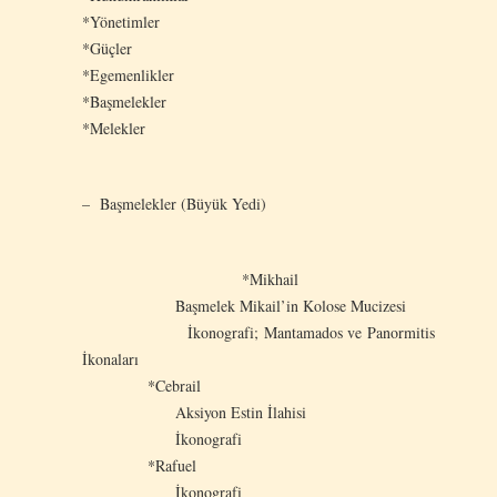
*Yönetimler
*Güçler
*Egemenlikler
*Başmelekler
*Melekler
– Başmelekler (Büyük Yedi)
*Mikhail
Başmelek Mikail’in Kolose Mucizesi
İkonografi; Mantamados ve Panormitis
İkonaları
*Cebrail
Aksiyon Estin İlahisi
İkonografi
*Rafuel
İkonografi