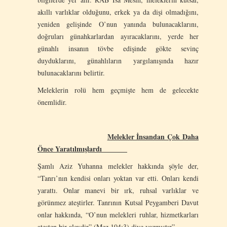
akıllı varlıklar olduğunu, erkek ya da dişi olmadığını,
yeniden gelişinde O’nun yanında bulunacaklarını,
doğruları günahkarlardan ayıracaklarını, yerde her
günahlı insanın tövbe edişinde gökte sevinç
duyduklarını, günahlıların yargılanışında hazır
bulunacaklarını belirtir.
Meleklerin rolü hem geçmişte hem de gelecekte
önemlidir.
Melekler İnsandan Çok Daha
Önce Yaratılmışlardı
Şamlı Aziz Yuhanna melekler hakkında şöyle der,
“Tanrı’nın kendisi onları yoktan var etti. Onları kendi
yarattı. Onlar manevi bir ırk, ruhsal varlıklar ve
görünmez ateştirler. Tanrının Kutsal Peygamberi Davut
onlar hakkında, “O’nun melekleri ruhlar, hizmetkarları
ateşten bir alevdir” (Mez.104:3) diye yazmıştır”.