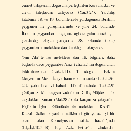
cennet bahçesinin doğusuna yerleştirilen Keruvlardan ve
alevli kılıçlardan anlıyoruz (Yar.3:24). Yaratılış
kitabının 18. ve 19. bölümlerinde gördüğümüz İbrahim
peygamer ile görüşmelerinde ve yine 24. bölümde
İbrahim peygamberin uşağını, oğluna gelin almak için
gönderdiği olayda görüyoruz. 28. bölümde Yakup
peygamberin meleklere dair tanıklığını okuyoruz.
Yeni Ahit’te ise meleklere dair ilk bilgileri, daha
başlarda öncü peygamber Aziz Yuhanna’nın doğumunun
bildirilmesinde (Luk.1:11), Tanrıdoğuran Bakire
Meryem’in Mesih İsa’ya hamile kalmasında (Luk.1:26-
27), çobanlara iyi haberin bildirilmesinde (Luk.2:9)
görüyoruz. Mür taşıyan kadınların Diriliş Müjdesini ilk
duydukları zaman (Mat.28:5) da karşımıza çıkıyorlar.
Elçilerin İşleri bölümünde de meleklerin RAB’bin
Kutsal Elçilerine yardım ettiklerini görüyoruz; iyi bir
adam olan Kornelyus’un vaftiz hazırlığında
(Elç.İşl.10:3-48), Elçi Aziz Petros’un zindandan