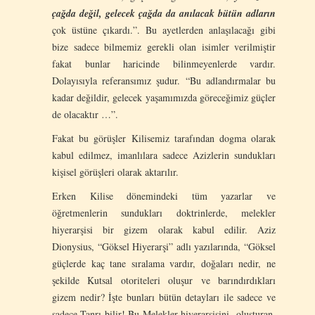
çağda değil, gelecek çağda da anılacak bütün adların
çok üstüne çıkardı.”. Bu ayetlerden anlaşılacağı gibi
bize sadece bilmemiz gerekli olan isimler verilmiştir
fakat bunlar haricinde bilinmeyenlerde vardır.
Dolayısıyla referansımız şudur. “Bu adlandırmalar bu
kadar değildir, gelecek yaşamımızda göreceğimiz güçler
de olacaktır …”.
Fakat bu görüşler Kilisemiz tarafından dogma olarak
kabul edilmez, imanlılara sadece Azizlerin sundukları
kişisel görüşleri olarak aktarılır.
Erken Kilise dönemindeki tüm yazarlar ve
öğretmenlerin sundukları doktrinlerde, melekler
hiyerarşisi bir gizem olarak kabul edilir. Aziz
Dionysius, “Göksel Hiyerarşi” adlı yazılarında, “Göksel
güçlerde kaç tane sıralama vardır, doğaları nedir, ne
şekilde Kutsal otoriteleri oluşur ve barındırdıkları
gizem nedir? İşte bunları bütün detayları ile sadece ve
sadece Tanrı bilir! Bu Melekler hiyerarşisini oluşturan,