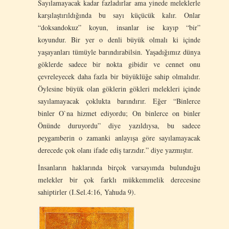
Sayılamayacak kadar fazladırlar ama yinede meleklerle
karşılaştırıldığında bu sayı küçücük kalır. Onlar
“doksandokuz” koyun, insanlar ise kayıp “bir”
koyundur. Bir yer o denli büyük olmalı ki içinde
yaşayanları tümüyle barındırabilsin. Yaşadığımız dünya
göklerde sadece bir nokta gibidir ve cennet onu
çevreleyecek daha fazla bir büyüklüğe sahip olmalıdır.
Öylesine büyük olan göklerin gökleri melekleri içinde
sayılamayacak çoklukta barındırır. Eğer “Binlerce
binler O`na hizmet ediyordu; On binlerce on binler
Önünde duruyordu” diye yazıldıysa, bu sadece
peygamberin o zamanki anlayışa göre sayılamayacak
derecede çok olanı ifade ediş tarzıdır.” diye yazmıştır.
İnsanların haklarında birçok varsayımda bulunduğu
melekler bir çok farklı mükkemmelik derecesine
sahiptirler (I.Sel.4:16, Yahuda 9).