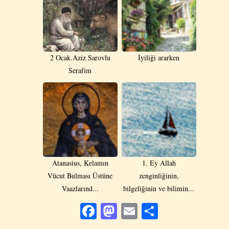
2 Οcak.Aziz Sarovlu
İyiliği ararken
Serafim
Atanasius, Kelamın
1. Ey Allah
Vücut Bulması Üstüne
zenginliğinin,
Vaazlarınd...
bilgeliğinin ve bilimin...
Facebook
Mastodon
Email
Share