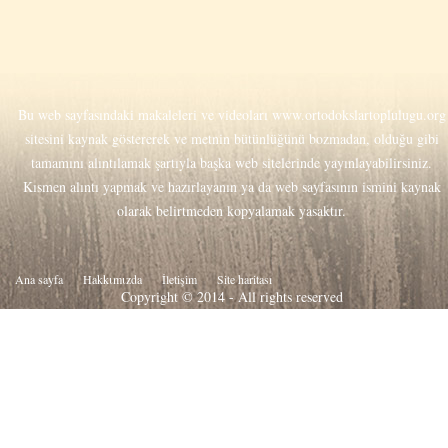
Bu web sayfasındaki makaleleri ve videoları
www.ortodokslartoplulugu.org
sitesini kaynak göstererek ve metnin bütünlüğünü bozmadan, olduğu gibi
tamamını alıntılamak şartıyla başka web sitelerinde yayınlayabilirsiniz.
Kısmen alıntı yapmak ve hazırlayanın ya da web sayfasının ismini kaynak
olarak belirtmeden kopyalamak yasaktır.
Ana sayfa
Hakkιmιzda
İletişim
Site haritası
Copyright © 2014 - All rights reserved