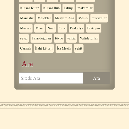
Kutsal Kitap
Kutsal Ruh
Liturji
makamlar
Manastır
Melekler
Meryem Ana
Mesih
mucizeler
Mücize
Mısır
Noel
Oruç
Paskalya
Piskopos
sevgi
Tanrıdoğuran
tövbe
vaftiz
Validetullah
Çarmıh
İlahi Liturji
İsa Mesih
şehit
Ara