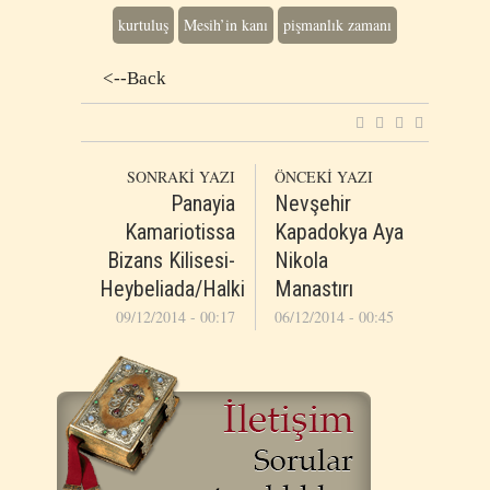
kurtuluş
Mesih’in kanı
pişmanlık zamanı
<--Back
SONRAKİ YAZI
ÖNCEKİ YAZI
Panayia
Nevşehir
Kamariotissa
Kapadokya Aya
Bizans Kilisesi-
Nikola
Heybeliada/Halki
Manastırı
09/12/2014 - 00:17
06/12/2014 - 00:45