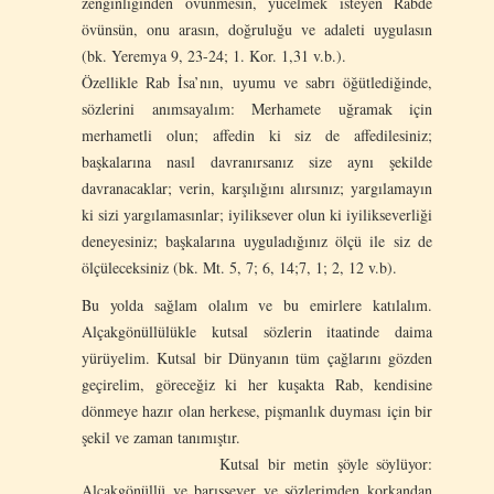
zenginliğinden övünmesin, yücelmek isteyen Rabde
övünsün, onu arasın, doğruluğu ve adaleti uygulasın
(bk. Yeremya 9, 23-24; 1. Kor. 1,31 v.b.).
Özellikle Rab İsa’nın, uyumu ve sabrı öğütlediğinde,
sözlerini anımsayalım: Merhamete uğramak için
merhametli olun; affedin ki siz de affedilesiniz;
başkalarına nasıl davranırsanız size aynı şekilde
davranacaklar; verin, karşılığını alırsınız; yargılamayın
ki sizi yargılamasınlar; iyiliksever olun ki iyilikseverliği
deneyesiniz; başkalarına uyguladığınız ölçü ile siz de
ölçüleceksiniz (bk. Mt. 5, 7; 6, 14;7, 1; 2, 12 v.b).
Bu yolda sağlam olalım ve bu emirlere katılalım.
Alçakgönüllülükle kutsal sözlerin itaatinde daima
yürüyelim. Kutsal bir Dünyanın tüm çağlarını gözden
geçirelim, göreceğiz ki her kuşakta Rab, kendisine
dönmeye hazır olan herkese, pişmanlık duyması için bir
şekil ve zaman tanımıştır.
Kutsal bir metin şöyle söylüyor:
Alçakgönüllü ve barışsever ve sözlerimden korkandan