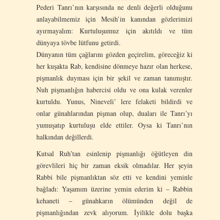
Pederi Tanrı’nın karşısında ne denli değerli olduğunu
anlayabilmemiz için Mesih’in kanından gözlerimizi
ayırmayalım: Kurtuluşumuz için akıtıldı ve tüm
dünyaya tövbe lütfunu getirdi.
Dünyanın tüm çağlarını gözden geçirelim, göreceğiz ki
her kuşakta Rab, kendisine dönmeye hazır olan herkese,
pişmanlık duyması için bir şekil ve zaman tanımıştır.
Nuh pişmanlığın habercisi oldu ve ona kulak verenler
kurtuldu. Yunus, Nineveli’ lere felaketi bildirdi ve
onlar günahlarından pişman olup, duaları ile Tanrı’yı
yumuşatıp kurtuluşu elde ettiler. Oysa ki Tanrı’nın
halkından değillerdi.
Kutsal Ruh’tan esinlenip pişmanlığı öğütleyen din
görevlileri hiç bir zaman eksik olmadılar. Her şeyin
Rabbi bile pişmanlıktan söz etti ve kendini yeminle
bağladı: Yaşamım üzerine yemin ederim ki – Rabbin
kehaneti – günahkarın ölümünden değil de
pişmanlığından zevk alıyorum. İyilikle dolu başka