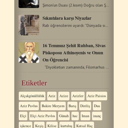
Şimon’un Duası (2.kısım) Doğru olan Şimon, Kutsal Bebeği…
Sıkıntılara karşı Niyazlar
Rab öğrencilerini uyardı: ''Dünyada sıkıntınız olacak.…
16 Temmuz Şehit Ruhban, Sivas
Piskoposu Athinoyenis ve Onun
On Öğrencisi
“Diyokletian zamanında, Filomarhus adındaki Hıristiyanların…
Etiketler
Alçakgönüllülük
Aziz
Azize
Azizler
Aziz Paisios
Aziz Pavlus
Bakire Meryem
Barış
Diriliş
Dua
Elçi
Elçi Aziz Pavlos
Günah
hac
Iman
inanç
işkence
Keşiş
Kilise
kurtuluş
Kutsal Haç