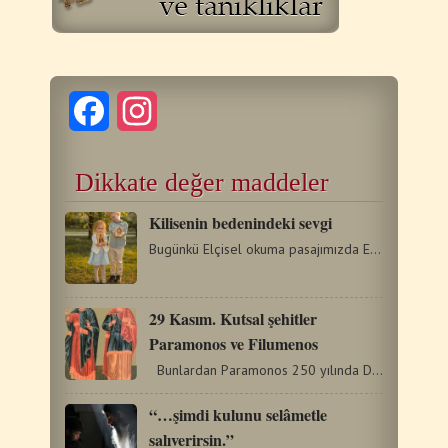
Facebook
Instagram
Dikkate değer maddeler
Kilisenin bedenindeki sevgi
Bugünkü Elçisel okuma pasajımızda Elçi Pavlus, Mesih’in…
29 Kasım. Kutsal şehitler
Paramonos ve Filumenos
Bunlardan Paramonos 250 yılında Dekyus yönetiminde…
“…şimdi kulunu selâmetle
salıverirsin.”