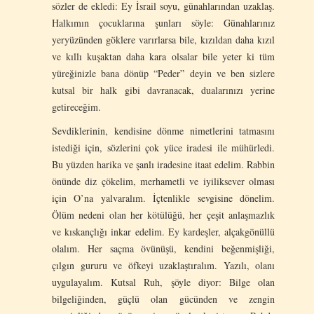
sözler de ekledi: Ey İsrail soyu, günahlarından uzaklaş.
Halkımın çocuklarına şunları söyle: Günahlarınız
yeryüzünden göklere varırlarsa bile, kızıldan daha kızıl
ve kıllı kuşaktan daha kara olsalar bile yeter ki tüm
yüreğinizle bana dönüp “Peder” deyin ve ben sizlere
kutsal bir halk gibi davranacak, dualarınızı yerine
getireceğim.
Sevdiklerinin, kendisine dönme nimetlerini tatmasını
istediği için, sözlerini çok yüce iradesi ile mühürledi.
Bu yüzden harika ve şanlı iradesine itaat edelim. Rabbin
önünde diz çökelim, merhametli ve iyiliksever olması
için O’na yalvaralım. İçtenlikle sevgisine dönelim.
Ölüm nedeni olan her kötülüğü, her çeşit anlaşmazlık
ve kıskançlığı inkar edelim. Ey kardeşler, alçakgönüllü
olalım. Her saçma övünüşü, kendini beğenmişliği,
çılgın gururu ve öfkeyi uzaklaştıralım. Yazılı, olanı
uygulayalım. Kutsal Ruh, şöyle diyor: Bilge olan
bilgeliğinden, güçlü olan gücünden ve zengin