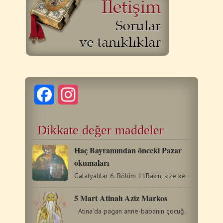
Facebook
Instagram
Dikkate değer maddeler
Haç Bayramından önceki Pazar
okumaları
Galatyalılar 6. Bölüm 11Bakın, size kendi elimle ne denli…
5 Mart Atinalı Aziz Markos
Atina’da pagan anne-babanın çocuğu olarak doğdu.…