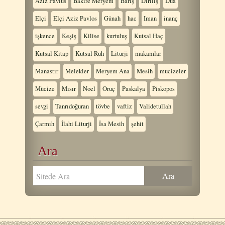
Aziz Pavlus
Bakire Meryem
Barış
Diriliş
Dua
Elçi
Elçi Aziz Pavlos
Günah
hac
Iman
inanç
işkence
Keşiş
Kilise
kurtuluş
Kutsal Haç
Kutsal Kitap
Kutsal Ruh
Liturji
makamlar
Manastır
Melekler
Meryem Ana
Mesih
mucizeler
Mücize
Mısır
Noel
Oruç
Paskalya
Piskopos
sevgi
Tanrıdoğuran
tövbe
vaftiz
Validetullah
Çarmıh
İlahi Liturji
İsa Mesih
şehit
Ara