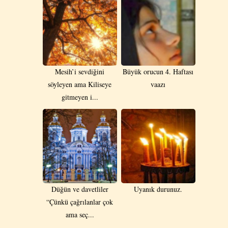
Mesih’i sevdiğini
Büyük orucun 4. Haftası
söyleyen ama Kiliseye
vaazı
gitmeyen i...
Düğün ve davetliler
Uyanık durunuz.
“Çünkü çağrılanlar çok
ama seç...