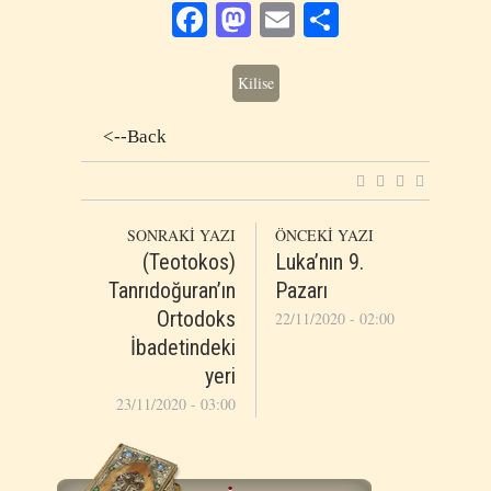
Facebook
Mastodon
Email
Share
Kilise
<--Back
SONRAKİ YAZI
ÖNCEKİ YAZI
(Teotokos)
Luka’nın 9.
Tanrıdoğuran’ın
Pazarı
Ortodoks
22/11/2020 - 02:00
İbadetindeki
yeri
23/11/2020 - 03:00