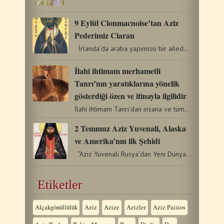
9 Eylül Clonmacnoise’tan Aziz
Pederimiz Ciaran
İrlanda’da araba yapımcısı bir ailede doğdu, Clonard…
İlahi ihtimam merhametli
Tanrı’nın yaratıklarına yönelik
gösterdiği özen ve itinayla ilgilidir
İlahi ihtimam Tanrı’dan insana ve tüm yaradılışa sunulan…
2 Temmuz Aziz Yuvenali, Alaska
ve Amerika’nın ilk Şehidi
“Aziz Yuvenali Rusya’dan Yeni Dünya’da İncil’i…
Etiketler
Alçakgönüllülük
Aziz
Azize
Azizler
Aziz Paisios