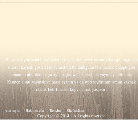
Bu web sayfasındaki makaleleri ve videoları
www.ortodokslartoplulugu.org
sitesini kaynak göstererek ve metnin bütünlüğünü bozmadan, olduğu gibi
tamamını alıntılamak şartıyla başka web sitelerinde yayınlayabilirsiniz.
Kısmen alıntı yapmak ve hazırlayanın ya da web sayfasının ismini kaynak
olarak belirtmeden kopyalamak yasaktır.
Ana sayfa
Hakkιmιzda
İletişim
Site haritası
Copyright © 2014 - All rights reserved