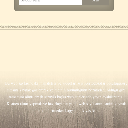
Bu web sayfasındaki makaleleri ve videoları
www.ortodokslartoplulugu.org
sitesini kaynak göstererek ve metnin bütünlüğünü bozmadan, olduğu gibi
tamamını alıntılamak şartıyla başka web sitelerinde yayınlayabilirsiniz.
Kısmen alıntı yapmak ve hazırlayanın ya da web sayfasının ismini kaynak
olarak belirtmeden kopyalamak yasaktır.