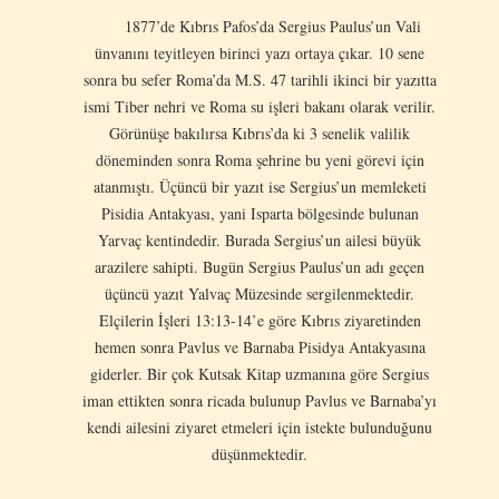
1877’de Kıbrıs Pafos’da Sergius Paulus’un Vali
ünvanını teyitleyen birinci yazı ortaya çıkar. 10 sene
sonra bu sefer Roma’da M.S. 47 tarihli ikinci bir yazıtta
ismi Tiber nehri ve Roma su işleri bakanı olarak verilir.
Görünüşe bakılırsa Kıbrıs’da ki 3 senelik valilik
döneminden sonra Roma şehrine bu yeni görevi için
atanmıştı. Üçüncü bir yazıt ise Sergius’un memleketi
Pisidia Antakyası, yani Isparta bölgesinde bulunan
Yarvaç kentindedir. Burada Sergius’un ailesi büyük
arazilere sahipti. Bugün Sergius Paulus’un adı geçen
üçüncü yazıt Yalvaç Müzesinde sergilenmektedir.
Elçilerin İşleri 13:13-14’e göre Kıbrıs ziyaretinden
hemen sonra Pavlus ve Barnaba Pisidya Antakyasına
giderler. Bir çok Kutsak Kitap uzmanına göre Sergius
iman ettikten sonra ricada bulunup Pavlus ve Barnaba’yı
kendi ailesini ziyaret etmeleri için istekte bulunduğunu
düşünmektedir.