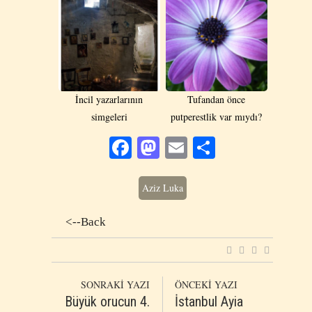
İncil yazarlarının
Tufandan önce
simgeleri
putperestlik var mıydı?
Facebook
Mastodon
Email
Share
Aziz Luka
<--Back
SONRAKİ YAZI
ÖNCEKİ YAZI
Büyük orucun 4.
İstanbul Ayia