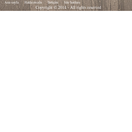
Ana sayfa
Hakkιmιzda
İletişim
Site haritası
Copyright © 2014 - All rights reserved