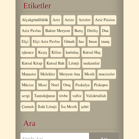
Etiketler
Alçakgönüllülük
Aziz
Azize
Azizler
Aziz Paisios
Aziz Pavlus
Bakire Meryem
Barış
Diriliş
Dua
Elçi
Elçi Aziz Pavlos
Günah
hac
Iman
inanç
işkence
Keşiş
Kilise
kurtuluş
Kutsal Haç
Kutsal Kitap
Kutsal Ruh
Liturji
makamlar
Manastır
Melekler
Meryem Ana
Mesih
mucizeler
Mücize
Mısır
Noel
Oruç
Paskalya
Piskopos
sevgi
Tanrıdoğuran
tövbe
vaftiz
Validetullah
Çarmıh
İlahi Liturji
İsa Mesih
şehit
Ara