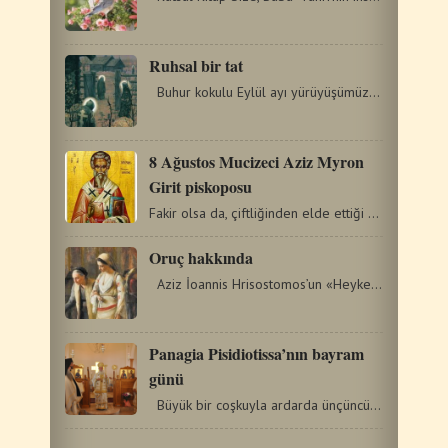
Ruhsal bir tat
Buhur kokulu Eylül ayı yürüyüşümüzü neredeyse tamamlarken,…
8 Ağustos Mucizeci Aziz Myron
Girit piskoposu
Fakir olsa da, çiftliğinden elde ettiği ürünü serbestçe…
Oruç hakkında
Aziz İoannis Hrisostomos’un «Heykellere» Dâir Nutku’ndan…
Panagia Pisidiotissa’nın bayram
günü
Büyük bir coşkuyla ardarda ünçüncü yıl olarak…