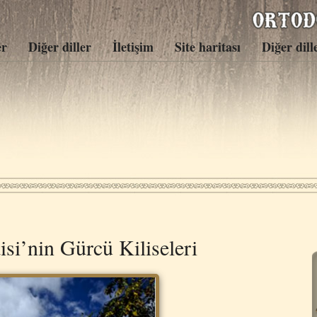
er
Diğer diller
İletişim
Site haritası
Diğer dill
si’nin Gürcü Kiliseleri