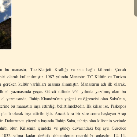
en bu manastır, Tao-Klarjeti Krallığı ve ona bağlı kilisenin Çoruh
iri olarak kullanılmıştır. 1987 yılında Manastır, TC Kültür ve Turizm
 gereken kültür varlıkları arasına alınmıştır. Manastırın adı ilk olarak,
dlı el yazmasında geçer. Gürcü dilinde 951 yılında yazılmış olan bu
 el yazmasında, Rahip Khandza’nın yeğeni ve öğrencisi olan Saba’nın,
rine bu manastırı inşa ettirdiği belirtilmektedir. İlk kilise ise, Piskopos
planlı olarak inşa ettirilmiştir. Ancak kısa bir süre sonra başlayan Arap
dilir. Dokuzuncu yüzyılın başında Rahip Saba, tahrip olan kilisenin yerinde
ahibi olur. Kilisenin içindeki ve güney duvarındaki beş ayrı Gürcüce
k 1032 yılına kadar değişik dönemlerde onarıldığı anlaşılır. 12.-14.