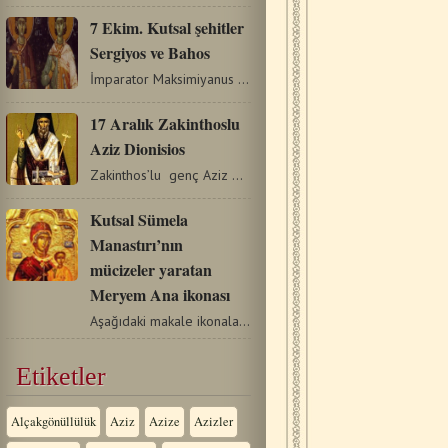
7 Ekim. Kutsal şehitler
Sergiyos ve Bahos
İmparator Maksimiyanus döneminde yaklaşık 296 senesinde…
17 Aralık Zakinthoslu
Aziz Dionisios
Zakinthos’lu genç Aziz Dionisios, zamanımıza yakın yιllarda…
Kutsal Sümela
Manastırı’nın
mücizeler yaratan
Meryem Ana ikonası
Aşağıdaki makale ikonaların tarihi ile ilgilidir. Bazı…
Etiketler
Alçakgönüllülük
Aziz
Azize
Azizler