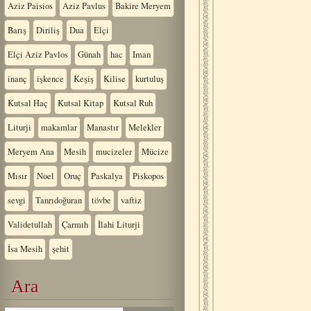
Aziz Paisios
Aziz Pavlus
Bakire Meryem
Barış
Diriliş
Dua
Elçi
Elçi Aziz Pavlos
Günah
hac
Iman
inanç
işkence
Keşiş
Kilise
kurtuluş
Kutsal Haç
Kutsal Kitap
Kutsal Ruh
Liturji
makamlar
Manastır
Melekler
Meryem Ana
Mesih
mucizeler
Mücize
Mısır
Noel
Oruç
Paskalya
Piskopos
sevgi
Tanrıdoğuran
tövbe
vaftiz
Validetullah
Çarmıh
İlahi Liturji
İsa Mesih
şehit
Ara