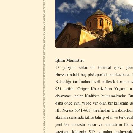
İşhan Manastırı
17. yüzyıla kadar bir katedral işlevi gör
Havzası’ndaki beş piskoposluk merkezinden b
Bakanlığı tarafından tescil edilerek korunması
951 tarihli ‘Grigor Khandza’nın Yaşamı’ a
elyazması, halen Kudüs’te bulunmaktadır. Bu
daha önce aynı yerde var olan bir kilisenin üze
III. Nerses (641-661) tarafından tetrakonchos 
akınları sırasında kilise tahrip olur ve terk e
yeni bir manastır kurar ve manastırın ilk r
yazıttan, kilisenin 917 yılından başlayara