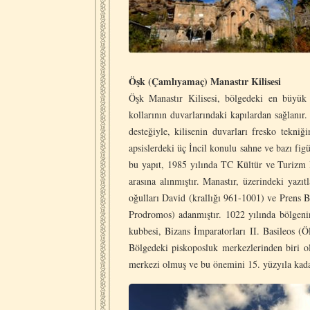
Öşk (Çamlıyamaç) Manastır Kilisesi
Öşk Manastır Kilisesi, bölgedeki en büyük 
kollarının duvarlarındaki kapılardan sağlanır.
desteğiyle, kilisenin duvarları fresko tekn
apsislerdeki üç İncil konulu sahne ve bazı figü
bu yapıt, 1985 yılında TC Kültür ve Turizm Ba
arasına alınmıştır. Manastır, üzerindeki yazı
oğulları David (krallığı 961-1001) ve Prens B
Prodromos) adanmıştır. 1022 yılında bölgeni
kubbesi, Bizans İmparatorları II. Basileos (
Bölgedeki piskoposluk merkezlerinden biri ol
merkezi olmuş ve bu önemini 15. yüzyıla kad