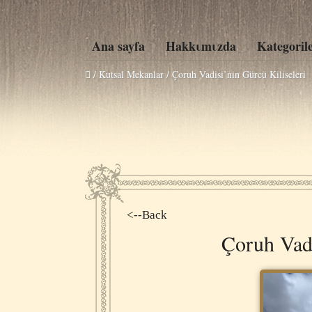
Ana sayfa
Hakkιmιzda
Kategoril
/ Kutsal Mekanlar /
Çoruh Vadisi’nin Gürcü Kiliseleri
<--Back
Çoruh Vadi