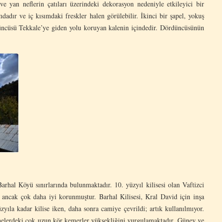
ve yan neflerin çatıları üzerindeki dekorasyon nedeniyle etkileyici bir
adır ve iç kısımdaki freskler halen görülebilir. İkinci bir şapel, yokuş
çüncüsü Tekkale’ye giden yolu koruyan kalenin içindedir. Dördüncüsünün
Barhal Köyü sınırlarında bulunmaktadır. 10. yüzyıl kilisesi olan Vaftizci
r ancak çok daha iyi korunmuştur. Barhal Kilisesi, Kral David için inşa
zyıla kadar kilise iken, daha sonra camiye çevrildi; artık kullanılmıyor.
phelerdeki çok uzun kör kemerler yüksekliğini vurgulamaktadır. Güney ve