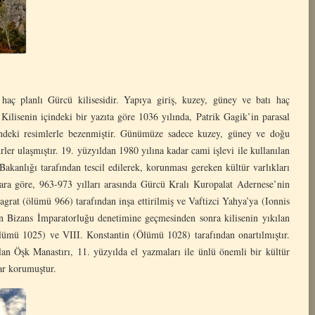
haç planlı Gürcü kilisesidir. Yapıya giriş, kuzey, güney ve batı haç
 Kilisenin içindeki bir yazıta göre 1036 yılında, Patrik Gagik’in parasal
iğindeki resimlerle bezenmiştir. Günümüze sadece kuzey, güney ve doğu
rler ulaşmıştır. 19. yüzyıldan 1980 yılına kadar cami işlevi ile kullanılan
kanlığı tarafından tescil edilerek, korunması gereken kültür varlıkları
tlara göre, 963-973 yılları arasında Gürcü Kralı Kuropalat Adernese’nin
agrat (ölümü 966) tarafından inşa ettirilmiş ve Vaftizci Yahya’ya (Ionnis
n Bizans İmparatorluğu denetimine geçmesinden sonra kilisenin yıkılan
Ölümü 1025) ve VIII. Konstantin (Ölümü 1028) tarafından onartılmıştır.
an Öşk Manastırı, 11. yüzyılda el yazmaları ile ünlü önemli bir kültür
ar korumuştur.