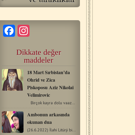
Facebook
Instagram
Dikkate değer
maddeler
18 Mart Sırbistan’da
Ohrid ve Zica
Piskoposu Aziz Nikolai
Velimirovic
Birçok kayra dolu vaazından ve yazısından dolayı…
Ambonun arkasında
okunan dua
(26.6.2022) İlahi Litürji bir süreçtir. Amacı ve sonu Tanrı’nın…