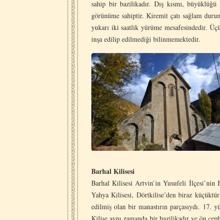
sahip bir bazilikadır. Dış kısmı, büyüklüğü 
görünüme sahiptir. Kiremit çatı sağlam durumd
yukarı iki saatlik yürüme mesafesindedir. Ü
inşa edilip edilmediği bilinmemektedir.
Barhal Kilisesi
Barhal Kilisesi Artvin’in Yusufeli İlçesi’nin 
Yahya Kilisesi, Dörtkilise’den biraz küçüktü
edilmiş olan bir manastırın parçasıydı. 17. yü
Kilise aynı zamanda bir bazilikadır ve ön ce