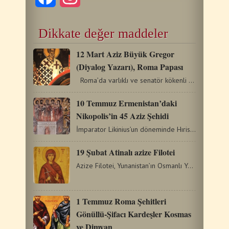
Dikkate değer maddeler
12 Mart Aziz Büyük Gregor
(Diyalog Yazarı), Roma Papası
Roma’da varlıklı ve senatör kökenli bir ailede…
10 Temmuz Ermenistan’daki
Nikopolis’in 45 Aziz Şehidi
İmparator Likinius’un döneminde Hıristiyanlara yapılan…
19 Şubat Atinalı azize Filotei
Azize Filotei, Yunanistan’ın Osmanlı Yönetiminde bulunduğu…
1 Temmuz Roma Şehitleri
Gönüllü-Şifacı Kardeşler Kosmas
ve Dimyan