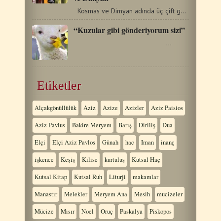
Kosmas ve Dimyan adında üç çift gönüllü-şifacı…
“Kuzular gibi gönderiyorum sizi”
…
Etiketler
Alçakgönüllülük
Aziz
Azize
Azizler
Aziz Paisios
Aziz Pavlus
Bakire Meryem
Barış
Diriliş
Dua
Elçi
Elçi Aziz Pavlos
Günah
hac
Iman
inanç
işkence
Keşiş
Kilise
kurtuluş
Kutsal Haç
Kutsal Kitap
Kutsal Ruh
Liturji
makamlar
Manastır
Melekler
Meryem Ana
Mesih
mucizeler
Mücize
Mısır
Noel
Oruç
Paskalya
Piskopos