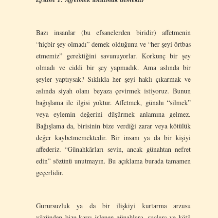
Bazı insanlar (bu efsanelerden biridir) affetmenin
“hiçbir şey olmadı” demek olduğunu ve “her şeyi örtbas
etmemiz” gerektiğini savunuyorlar. Korkunç bir şey
olmadı ve ciddi bir şey yapmadık. Ama aslında bir
şeyler yaptıysak? Sıklıkla her şeyi haklı çıkarmak ve
aslında siyah olanı beyaza çevirmek istiyoruz. Bunun
bağışlama ile ilgisi yoktur. Affetmek, günahı “silmek”
veya eylemin değerini düşürmek anlamına gelmez.
Bağışlama da, birisinin bize verdiği zarar veya kötülük
değer kaybetmemektedir. Bir insanı ya da bir kişiyi
affederiz. “Günahkârları sevin, ancak günahtan nefret
edin” sözünü unutmayın. Bu açıklama burada tamamen
geçerlidir.
Gurursuzluk ya da bir ilişkiyi kurtarma arzusu
yüzünden bize karşı işlenen günahlara, suçlara ve kötü