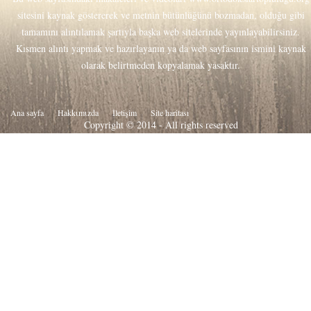
sitesini kaynak göstererek ve metnin bütünlüğünü bozmadan, olduğu gibi
tamamını alıntılamak şartıyla başka web sitelerinde yayınlayabilirsiniz.
Kısmen alıntı yapmak ve hazırlayanın ya da web sayfasının ismini kaynak
olarak belirtmeden kopyalamak yasaktır.
Ana sayfa
Hakkιmιzda
İletişim
Site haritası
Copyright © 2014 - All rights reserved