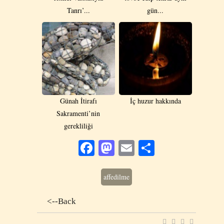
Tanrı’...
gün...
Günah İtirafı
İç huzur hakkında
Sakramenti’nin
gerekliliği
Facebook
Mastodon
Email
Share
affedilme
<--Back