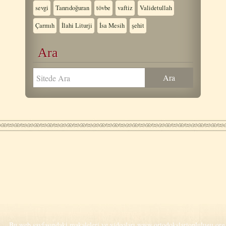
sevgi
Tanrıdoğuran
tövbe
vaftiz
Validetullah
Çarmıh
İlahi Liturji
İsa Mesih
şehit
Ara
Bu web sayfasındaki makaleleri ve videoları
www.ortodokslartoplulugu.org