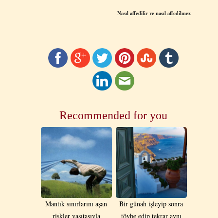
Nas
ı
l affedilir ve nas
ı
l affedilmez
Recommended for you
Mantık sınırlarını aşan
Bir günah işleyip sonra
riskler vasıtasıyla
tövbe edip tekrar aynı