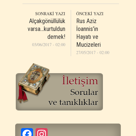
SONRAKİ YAZI
ÖNCEKİ YAZI
Alçakgönüllülük
Rus Aziz
varsa…kurtuldun
İoannis'in
demek!
Hayatı ve
Mucizeleri
03/06/2017 - 02:00
27/05/2017 - 02:00
Facebook
Instagram