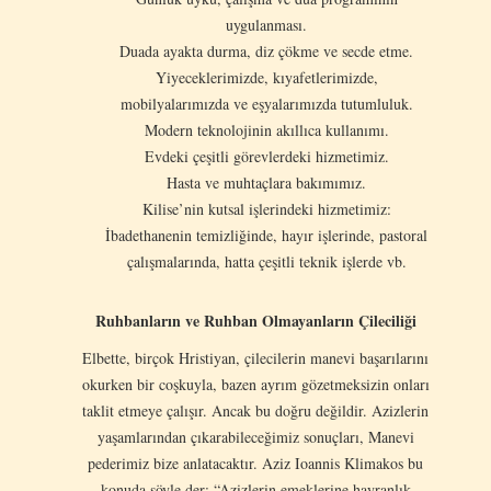
uygulanması.
Duada ayakta durma, diz çökme ve secde etme.
Yiyeceklerimizde, kıyafetlerimizde,
mobilyalarımızda ve eşyalarımızda tutumluluk.
Modern teknolojinin akıllıca kullanımı.
Evdeki çeşitli görevlerdeki hizmetimiz.
Hasta ve muhtaçlara bakımımız.
Kilise’nin kutsal işlerindeki hizmetimiz:
İbadethanenin temizliğinde, hayır işlerinde, pastoral
çalışmalarında, hatta çeşitli teknik işlerde vb.
Ruhbanların ve Ruhban Olmayanların Çileciliği
Elbette, birçok Hristiyan, çilecilerin manevi başarılarını
okurken bir coşkuyla, bazen ayrım gözetmeksizin onları
taklit etmeye çalışır. Ancak bu doğru değildir. Azizlerin
yaşamlarından çıkarabileceğimiz sonuçları, Manevi
pederimiz bize anlatacaktır. Aziz Ioannis Klimakos bu
konuda şöyle der: “Azizlerin emeklerine hayranlık