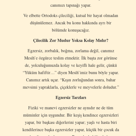
canımızı tapınağı yapar.
Ve elbette Ortodoks çileciliği, kutsal bir hayat olmadan
düşünülemez. Ancak bu konu hakkında ayrı bir
bölümde konuşacağız.
Çilecilik Zor Mudur Yoksa Kolay Mıdır?
Egzersiz, zorbalık, boğma, zorlama değil, canımız
Mesih’e özgürce teslim etmektir. İlk başta zor görünse
de, yolculuğumuzda kolay ve keyifli hale gelir, çünkü
“Yüküm hafiftir…” diyen Mesih’imiz bunu böyle yapar.
Canımız artık uçar. “Kışın zorluğundan sonra, bahar
mevsimi yapraklarla, çiçeklerle ve meyvelerle doludur.”
Egzersiz Tarzları
Fiziki ve manevi egzersizler ne aynıdır ne de tüm
müminler için uygundur. Bir keşiş kendince egzersizleri
yapar, bir başkası diğerlerini yapar; yaşlı ve hasta biri
kendilerince başka egzersizler yapar, küçük bir çocuk da