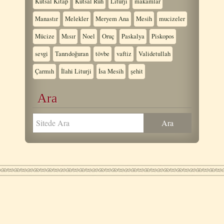
Kutsal Kitap
Kutsal Ruh
Liturji
makamlar
Manastır
Melekler
Meryem Ana
Mesih
mucizeler
Mücize
Mısır
Noel
Oruç
Paskalya
Piskopos
sevgi
Tanrıdoğuran
tövbe
vaftiz
Validetullah
Çarmıh
İlahi Liturji
İsa Mesih
şehit
Ara