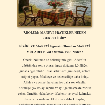
7.BÖLÜM: MANEVİ PRATİKLER NEDEN
GEREKLİDİR?
FİZİKİ VE
MANEVİ Egzersiz Olmadan MANEVİ
MÜCADELE Var Olamaz. Peki Neden?
Önceki bölümde de belirttiğimiz gibi, Adem’in
düşüşünden sonra oluşan insan doğamız kötülüğe,
günaha eğilimlidir. İnsan artık istediğini değil, nefret
ettiğini yapar. Maddeye ve bedenselliğe daha kolay,
Allah’a ve cennet hayatına ise daha zor yönelir.
Kötülüğe çok kolay kapılır ve iyiliğe ulaşmakta zorluk
çeker. Örneğin, daha kolay öfkelenir ve uysal kalmakta
daha fazla zorlanır. Eleştirmek daha kolaydır,
başkalarını anlayışla görmek ise daha zordur. Kötü bir