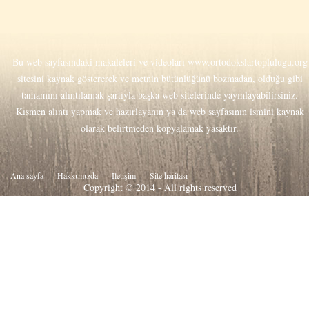
Bu web sayfasındaki makaleleri ve videoları
www.ortodokslartoplulugu.org
sitesini kaynak göstererek ve metnin bütünlüğünü bozmadan, olduğu gibi
tamamını alıntılamak şartıyla başka web sitelerinde yayınlayabilirsiniz.
Kısmen alıntı yapmak ve hazırlayanın ya da web sayfasının ismini kaynak
olarak belirtmeden kopyalamak yasaktır.
Ana sayfa
Hakkιmιzda
İletişim
Site haritası
Copyright © 2014 - All rights reserved