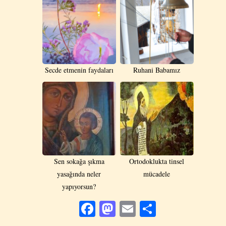
Secde etmenin faydaları
Ruhani Babamız
Sen sokağa şıkma
Οrtodoklukta tinsel
yasağında neler
mücadele
yapıyorsun?
Facebook
Mastodon
Email
Share