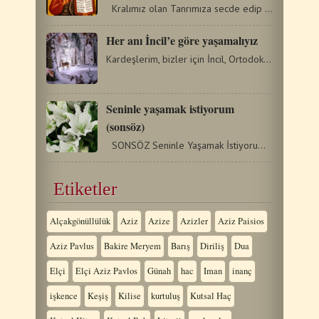
Kralımız olan Tanrımıza secde edip diz çökelim.…
Her anı İncil’e göre yaşamalıyız
Kardeşlerim, bizler için İncil, Ortodoks imanı, ezberlenen…
Seninle yaşamak istiyorum
(sonsöz)
SONSÖZ Seninle Yaşamak İstiyorum! Seni tanımak ve seni…
Etiketler
Alçakgönüllülük
Aziz
Azize
Azizler
Aziz Paisios
Aziz Pavlus
Bakire Meryem
Barış
Diriliş
Dua
Elçi
Elçi Aziz Pavlos
Günah
hac
Iman
inanç
işkence
Keşiş
Kilise
kurtuluş
Kutsal Haç