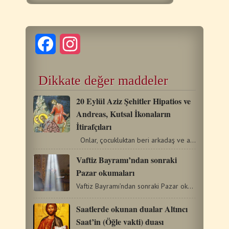
Facebook
Instagram
Dikkate değer maddeler
20 Eylül Aziz Şehitler Hipatios ve
Andreas, Kutsal İkonaların
İtirafçıları
Onlar, çocukluktan beri arkadaş ve azizlikte emektaşlardı.…
Vaftiz Bayramı’ndan sonraki
Pazar okumaları
Vaftiz Bayramı’ndan sonraki Pazar okumaları Korintliler…
Saatlerde okunan dualar Altıncı
Saat’in (Öğle vakti) duası