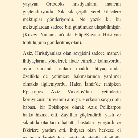
yaşayan Ortodoks hristiyanların inancını
güçlendiriyordu. Sık sık çeşitli yerel kiliselere
mektuplar gönderiyordu. Ne yazık ki, bu
mektuplardan sadece biri günümüze ulaşabilmiştir.
(Kuzey Yunanistan’daki Filipi/Kavala Hristiyan
topluluğuna gönderilmiş olan).
Aziz, Hıristiyanlara olan sevgisini sadece manevi
ihtiyaçlarına yönelerek ifade etmekle kalmıyordu,
aynı zamanda onlara maddi ihtiyaçlarında,
özellikle de yetimlere bakmalarında yardımcı
olmakla ilgileniyordu. Halen İzmir’de rahipken
Episkopos Aziz Vukolos’dan “yetimlerin
koruyucusu” unvanını almıştı. Herkesin sevgi dolu
babası, bir Episkopos olarak Aziz Polikarpos
halka hizmet etti. Zayıfları güçlendirdi, yaslı ve
sıkıntıda olanları rahatlattı, hastaları iyileştirdi ve
fakirlere yardım etti. İhtiyacı olan herkese el
uzatmıştı. İzmir’i, her şeyini yok edebilecek büyük