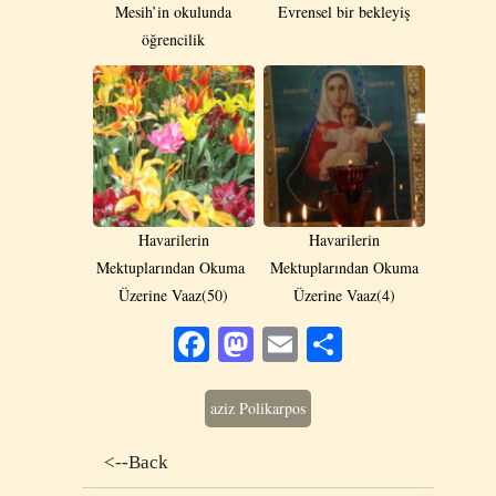
Mesih’in okulunda
Evrensel bir bekleyiş
öğrencilik
Havarilerin
Havarilerin
Mektuplarından Okuma
Mektuplarından Okuma
Üzerine Vaaz(50)
Üzerine Vaaz(4)
Facebook
Mastodon
Email
Share
aziz Polikarpos
<--Back