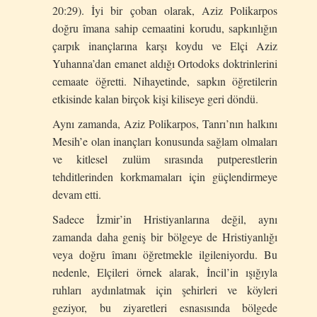
20:29). İyi bir çoban olarak, Aziz Polikarpos
doğru îmana sahip cemaatini korudu, sapkınlığın
çarpık inançlarına karşı koydu ve Elçi Aziz
Yuhanna’dan emanet aldığı Ortodoks doktrinlerini
cemaate öğretti. Nihayetinde, sapkın öğretilerin
etkisinde kalan birçok kişi kiliseye geri döndü.
Aynı zamanda, Aziz Polikarpos, Tanrı’nın halkını
Mesih’e olan inançları konusunda sağlam olmaları
ve kitlesel zulüm sırasında putperestlerin
tehditlerinden korkmamaları için güçlendirmeye
devam etti.
Sadece İzmir’in Hristiyanlarına değil, aynı
zamanda daha geniş bir bölgeye de Hristiyanlığı
veya doğru îmanı öğretmekle ilgileniyordu. Bu
nedenle, Elçileri örnek alarak, İncil’in ışığıyla
ruhları aydınlatmak için şehirleri ve köyleri
geziyor, bu ziyaretleri esnasısında bölgede