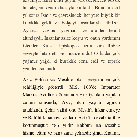
bir ateşten kendi duasıyla
kurtardı. Bundan dört
yıl sonra İzmir ve çevresindeki her yere büyük bir
kuraklık geldi ve bölgeyi insanlarıyla etkiledi.
Aylarca yağmur yağmadı ve ürünler tehdit
altındaydı. İnsanlar azize koştu ve onun yardımını
istediler. Kutsal Episkopos uzun süre Rabbe
sevgiyle hitap etti ve mucize oldu! O kadar çok
yağmur yağdı ki kuraklık sona erdi ve toprak
yeniden canlandı.
Aziz Polikarpos Mesih’e olan sevgisini en çok
şehitliğiyle gösterdi. M.S. 168’de İmparator
Markos Avrilios döneminde Hristiyanlara yapılan
zulüm sırasında, Aziz, ileri yaşına rağmen
tutuklandı. Şehir valisi onu Mesih’i inkar etmeye
ve Rab’bi kınamaya zorladı. Aziz’in cevabı tarihte
korunmuştur: “86 yıldır Rabbim İsa Mesih’e
hizmet ettim ve bana zarar gelmedi; şimdi Kralımı,