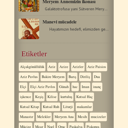
Meryem Annemizin ikonası
Galaktotrofusa yani Sütveren Meryem Annemizin ikonası ilk…
Manevi mücadele
Hayatımızın hedefi, elimizden geldiği kadar kutsal,…
Etiketler
Alçakgönüllülük
Aziz
Azize
Azizler
Aziz Paisios
Aziz Pavlus
Bakire Meryem
Barış
Diriliş
Dua
Elçi
Elçi Aziz Pavlos
Günah
hac
Iman
inanç
işkence
Keşiş
Kilise
kurtuluş
Kutsal Haç
Kutsal Kitap
Kutsal Ruh
Liturji
makamlar
Manastır
Melekler
Meryem Ana
Mesih
mucizeler
Mücize
Mısır
Noel
Oruç
Paskalya
Piskopos