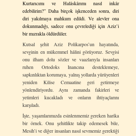
Kurtarıcımı ve Halâskârımı nasıl inkâr
edebilirim?” Daha birçok işkenceden sonra, diri
diri yakılmaya mahkum edildi. Ve alevler ona
dokunmadığı, sadece onu çevrelediği için Aziz’i
bir mızrakla öldürdüler.
Kutsal şehit Aziz Polikarpos’un hayatında,
sevginin en mükemmel hâlini görüyoruz. Sevgisi
onu ilham dolu sözler ve vaazlarıyla insanları
ruhen Ortodoks Inancına desteklemeye,
sapkınlıktan korumaya, yalnış yollarda yürüyenleri
yeniden Kilise Cemaatine geri getirmeye
yönlendiriyordu. Aynı zamanda fakirleri ve
yetimleri kucakladı ve onların ihtiyaçlarını
karşıladı.
İşte, yaşamlarımızda esinlenmemiz gereken harika
bir örnek. Onu şehitlikte takip edemesek bile,
Mesih’i ve diğer insanları nasıl sevmemiz gerektiği