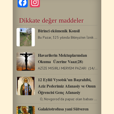
Facebook
Instagram
Dikkate değer maddeler
Birinci ekümenik Konsil
Bu Pazar, 325 yılında Bitinya’nın İznik kentinde Birinci…
Havarilerin Mektuplarından
Okuma Üzerine Vaaz(28)
AZİZE MISIRLI MERYEM PAZARI (14/4/2019) (İbraniler 9:11-14)…
12 Eylül Vysotsk’un Başrahibi,
Aziz Pederimiz Afanasiy ve Onun
Öğrencisi Genç Afanasiy
O, Novgorod’da papaz olan babası tarafından dindarlıkla…
Galaktotrofusa yani Sütveren