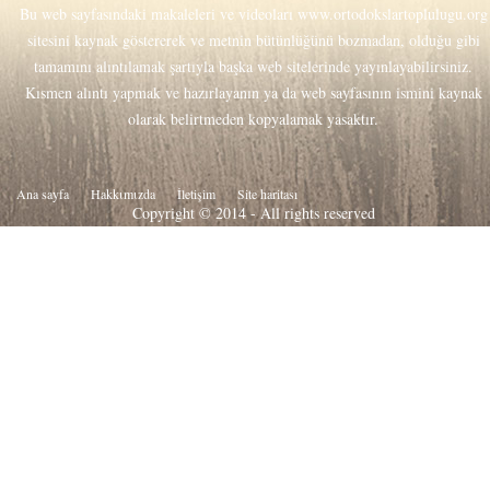
Bu web sayfasındaki makaleleri ve videoları
www.ortodokslartoplulugu.org
sitesini kaynak göstererek ve metnin bütünlüğünü bozmadan, olduğu gibi
tamamını alıntılamak şartıyla başka web sitelerinde yayınlayabilirsiniz.
Kısmen alıntı yapmak ve hazırlayanın ya da web sayfasının ismini kaynak
olarak belirtmeden kopyalamak yasaktır.
Ana sayfa
Hakkιmιzda
İletişim
Site haritası
Copyright © 2014 - All rights reserved