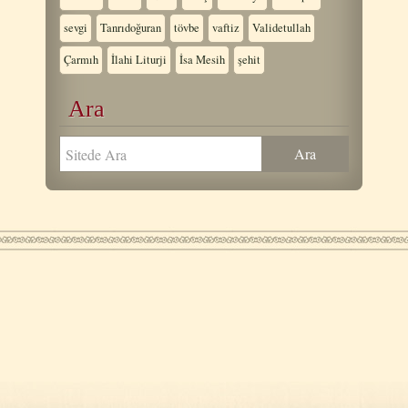
sevgi
Tanrıdoğuran
tövbe
vaftiz
Validetullah
Çarmıh
İlahi Liturji
İsa Mesih
şehit
Ara