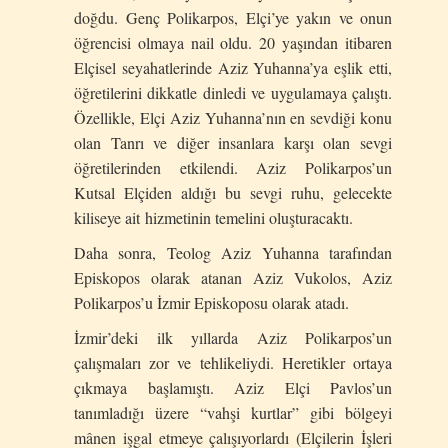
doğdu. Genç Polikarpos, Elçi’ye yakın ve onun
öğrencisi olmaya nail oldu. 20 yaşından itibaren
Elçisel seyahatlerinde Aziz Yuhanna’ya eşlik etti,
öğretilerini dikkatle dinledi ve uygulamaya çalıştı.
Özellikle, Elçi Aziz Yuhanna’nın en sevdiği konu
olan Tanrı ve diğer insanlara karşı olan sevgi
öğretilerinden etkilendi. Aziz Polikarpos’un
Kutsal Elçiden aldığı bu sevgi ruhu, gelecekte
kiliseye ait hizmetinin temelini oluşturacaktı.
Daha sonra, Teolog Aziz Yuhanna tarafından
Episkopos olarak atanan Aziz Vukolos, Aziz
Polikarpos’u İzmir Episkoposu olarak atadı.
İzmir’deki ilk yıllarda Aziz Polikarpos’un
çalışmaları zor ve tehlikeliydi. Heretikler ortaya
çıkmaya başlamıştı. Aziz Elçi Pavlos’un
tanımladığı üzere “vahşi kurtlar” gibi bölgeyi
mânen işgal etmeye çalışıyorlardı (Elçilerin İşleri