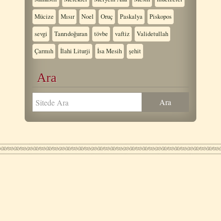
Mücize
Mısır
Noel
Oruç
Paskalya
Piskopos
sevgi
Tanrıdoğuran
tövbe
vaftiz
Validetullah
Çarmıh
İlahi Liturji
İsa Mesih
şehit
Ara