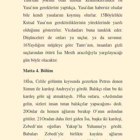
Yasa’nın gereklerini yaptıkça, Yasa’dan habersiz olsalar
bile kendi yasalarını koymuş olurlar. 15Böylelikle
Kutsal Yasa’nın gerektirdiklerinin yüreklerinde yazılı
olduğunu gösterirler. Vicdanları buna tanıklık eder.
Düşünceleri de onları ya suçlar, ya da savunur.
16Yaydığım müjdeye göre Tanrı’nın, insanları gizli
suçlarından ötürü İsa Mesih aracılığıyla yargılayacağı
gün böyle olacaktır.
Matta 4. Bölüm
18İsa, Celile gölünün kıyısında gezerken Petrus denen
Simun ile kardeşi Andreya’yı gördü. Balıkçı olan bu iki
kardeş göle ağ atmaktaydı. 19İsa onlara, «Ardımdan
gelin, sizleri insan tutan balıkçılar yapacağım» dedi.
20Onlar da hemen ağlarını bırakıp O’nun ardından
gittiler. 21Oradan daha ileri giden İsa, başka iki kardeşi,
Zebedi’nin oğulları Yakup’la Yuhanna’yı gördü.
Babaları Zebedi’yle birlikte kayıkta ağlarını