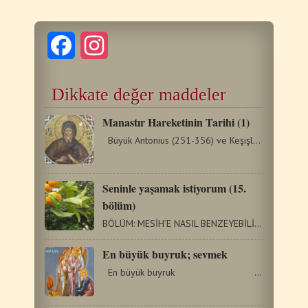
Facebook
Instagram
Dikkate değer maddeler
Manastır Hareketinin Tarihi (1)
Büyük Antonius (251-356) ve Keşişlerin Ortaya Çıkması…
Seninle yaşamak istiyorum (15.
bölüm)
BÖLÜM: MESİH’E NASIL BENZEYEBİLİRİM? HAYATIMIZIN AMACI…
En büyük buyruk; sevmek
En büyük buyruk …