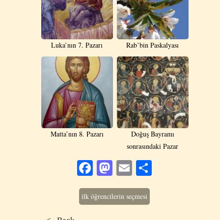
Luka’nın 7. Pazarı
Rab’bin Paskalyası
Matta’nın 8. Pazarı
Doğuş Bayramı
sonrasındaki Pazar
Facebook
Mastodon
Email
Share
ilk öğrencilerin seçmesi