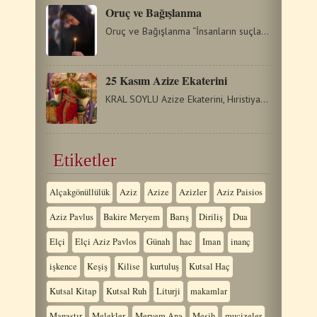
Oruç ve Bağışlanma
Oruç ve Bağışlanma “İnsanların suçlarını bağışlarsanız,…
25 Kasım Azize Ekaterini
KRAL SOYLU Azize Ekaterini, Hıristiyanlar tarafından en çok…
Etiketler
Alçakgönüllülük
Aziz
Azize
Azizler
Aziz Paisios
Aziz Pavlus
Bakire Meryem
Barış
Diriliş
Dua
Elçi
Elçi Aziz Pavlos
Günah
hac
Iman
inanç
işkence
Keşiş
Kilise
kurtuluş
Kutsal Haç
Kutsal Kitap
Kutsal Ruh
Liturji
makamlar
Manastır
Melekler
Meryem Ana
Mesih
mucizeler