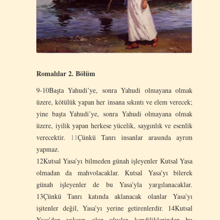
Romalılar 2. Bölüm
9-10Başta Yahudi’ye, sonra Yahudi olmayana olmak
üzere, kötülük yapan her insana sıkıntı ve elem verecek;
yine başta Yahudi’ye, sonra Yahudi olmayana olmak
üzere, iyilik yapan herkese yücelik, saygınlık ve esenlik
verecektir.
11
Çünkü Tanrı insanlar arasında ayrım
yapmaz.
12Kutsal Yasa’yı bilmeden günah işleyenler Kutsal Yasa
olmadan da mahvolacaklar. Kutsal Yasa’yı bilerek
günah işleyenler de bu Yasa’yla yargılanacaklar.
13Çünkü Tanrı katında aklanacak olanlar Yasa’yı
işitenler değil, Yasa’yı yerine getirenlerdir. 14Kutsal
Yasa’dan yoksun olan uluslar kendiliklerinden bu