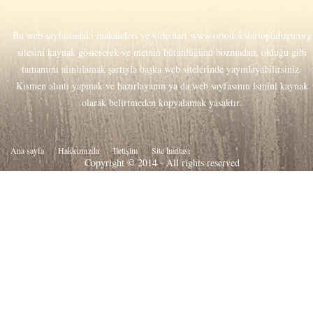
Bu web sayfasındaki makaleleri ve videoları
www.ortodokslartoplulugu.org
sitesini kaynak göstererek ve metnin bütünlüğünü bozmadan, olduğu gibi
tamamını alıntılamak şartıyla başka web sitelerinde yayınlayabilirsiniz.
Kısmen alıntı yapmak ve hazırlayanın ya da web sayfasının ismini kaynak
olarak belirtmeden kopyalamak yasaktır.
Ana sayfa
Hakkιmιzda
İletişim
Site haritası
Copyright © 2014 - All rights reserved