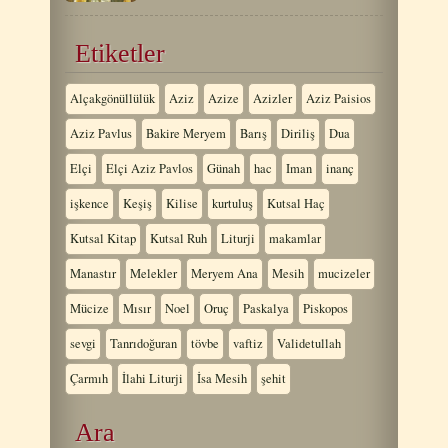
Etiketler
Alçakgönüllülük
Aziz
Azize
Azizler
Aziz Paisios
Aziz Pavlus
Bakire Meryem
Barış
Diriliş
Dua
Elçi
Elçi Aziz Pavlos
Günah
hac
Iman
inanç
işkence
Keşiş
Kilise
kurtuluş
Kutsal Haç
Kutsal Kitap
Kutsal Ruh
Liturji
makamlar
Manastır
Melekler
Meryem Ana
Mesih
mucizeler
Mücize
Mısır
Noel
Oruç
Paskalya
Piskopos
sevgi
Tanrıdoğuran
tövbe
vaftiz
Validetullah
Çarmıh
İlahi Liturji
İsa Mesih
şehit
Ara