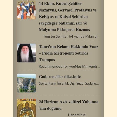
14 Ekim. Kutsal Şehitler
Nazaryus, Gervase, Protasyus ve
Kelsiyus ve Kutsal Şehirden
saygıdeğer babamız, şair ve
Maiyuma Piskoposu Kozmas
Tüm bu Şehitler 64 yılında Milan’da Nero yönetiminde…
Tanrı’nın Kelamı Hakkında Vaaz
– Psidia Metropoliti Sotirios
Trampas
Recommended for youMesih’in kendisini kurban etmesi ve insan…
Gadareneliler ülkesinde
Şeytanların İnsanlık Dışı Yüzü Gadareneliler ülkesindeki…
24 Haziran Aziz vaftizci Yuhanna
΄nın doğumu
Haberci’nin…