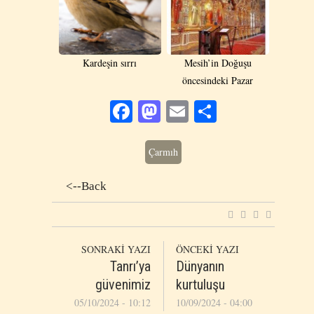
Kardeşin sırrı
Mesih’in Doğuşu
öncesindeki Pazar
Facebook
Mastodon
Email
Share
Çarmıh
<--Back
SONRAKİ YAZI
ÖNCEKİ YAZI
Tanrı’ya
Dünyanın
güvenimiz
kurtuluşu
05/10/2024 - 10:12
10/09/2024 - 04:00