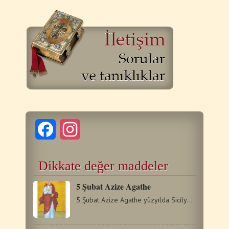
Facebook
Instagram
Dikkate değer maddeler
5 Şubat Azize Agathe
5 Şubat Azize Agathe yüzyılda Sicilya’da doğdu; Zengin…