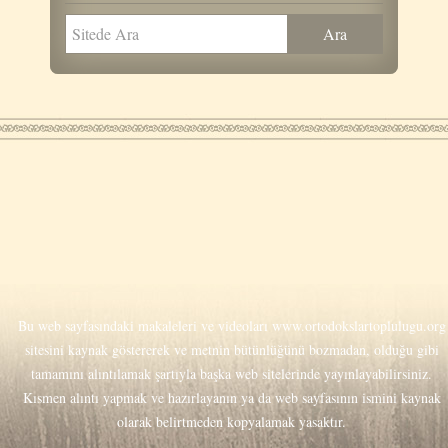
Bu web sayfasındaki makaleleri ve videoları
www.ortodokslartoplulugu.org
sitesini kaynak göstererek ve metnin bütünlüğünü bozmadan, olduğu gibi
tamamını alıntılamak şartıyla başka web sitelerinde yayınlayabilirsiniz.
Kısmen alıntı yapmak ve hazırlayanın ya da web sayfasının ismini kaynak
olarak belirtmeden kopyalamak yasaktır.