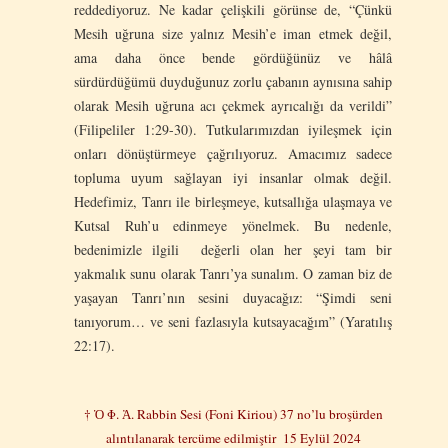
reddediyoruz. Ne kadar çelişkili görünse de, “Çünkü
Mesih uğruna size yalnız Mesih’e iman etmek değil,
ama daha önce bende gördüğünüz ve hâlâ
sürdürdüğümü duyduğunuz zorlu çabanın aynısına sahip
olarak Mesih uğruna acı çekmek ayrıcalığı da verildi”
(Filipeliler 1:29-30). Tutkularımızdan iyileşmek için
onları dönüştürmeye çağrılıyoruz. Amacımız sadece
topluma uyum sağlayan iyi insanlar olmak değil.
Hedefimiz, Tanrı ile birleşmeye, kutsallığa ulaşmaya ve
Kutsal Ruh’u edinmeye yönelmek. Bu nedenle,
bedenimizle ilgili değerli olan her şeyi tam bir
yakmalık sunu olarak Tanrı’ya sunalım. O zaman biz de
yaşayan Tanrı’nın sesini duyacağız: “Şimdi seni
tanıyorum… ve seni fazlasıyla kutsayacağım” (Yaratılış
22:17).
† Ὁ Φ. Ἀ. Rabbin Sesi (Foni Kiriou) 37 no’lu broşürden
alıntılanarak tercüme edilmiştir 15 Eylül 2024