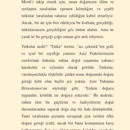
Mesih’i takip etmek için, insan doğamızın ölüm ve
yozlaşma tarafından egemen kılındığını ve çeşitli
tutkular tarafından rahatsız edildiğini kabul etmeliyiz.
Ancak, bir an için bizi etkileyen bu korkunç gerçekliği,
tutkularımızın gerçekliğini göz önüne alalım. Ama ne
yazık ki bu gerçeği çoğu zaman göz ardı ediyoruz.
Tutkular nedir? “Tutku” terimi, “acı çekmek”ten gelir
ve içsel bir zayıflığı yansıtır. Aziz Pederlerimizin
eserlerinde tutkular, ruhun doğal yaşamına yabancı
hareketler ve eylemler olarak görülür. Tutkular,
varoluşsuzlukla ilişkilidir çünkü insan doğasında doğası
gereği kötü olan hiçbir şey yoktur. Aziz Yuhanna
Hrisostomos’un söylediği gibi, “Erdem doğaya
uygundur, kötülük ise doğaya aykırıdır.” Bu nedenle,
ruhun tüm bu güçlerini ve faaliyetlerini doğal
durumlarından saparak doğa dışı bir hale dönüştürdük.
Tanrı tarafından şeytanla savaşmak için verilen öfke
doğası gereği iyidir, ancak biz bunu komşumuza karşı
kullanıyoruz. Şan ve şöhret arzusu doğaldır, ancak bu