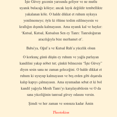
İşte Güvey gecenin yarısında geliyor ve ne mutlu
uyanık bulacağı köleye; ancak layık değildir tembellikte
yakalanan köle. O halde dikkat et ruhum uykuya
yenilmemeye; öyle ki ölüme teslim edilmeyesin ve
krallığın dışında kalmayasın. Ama uyanık kal ve haykır:
‘Kutsal, Kutsal, Kutsalsın Sen ey Tanrı: Tanrıdoğuran
aracılığıyla bize merhamet et’.
Baba’ya, Oğul’a ve Kutsal Ruh’a yücelik olsun
O korkunç günü düşün ey ruhum ve yağla parlayan
kandilini yakıp nöbet tut; çünkü bilmezsin “İşte Güvey”
diyen sesin sana ne zaman geleceğini. O halde dikkat et
ruhum ki uyuyup kalmayasın ve beş erden gibi dışarıda
kalıp kapıyı çalmayasın. Ama uyumadan sebat et ki bol
kandil yağıyla Mesih Tanrı’yı karşılayabilesin ve O da
sana yüceliğinin tanrısal güvey odasını versin.
Şimdi ve her zaman ve sonsuza kadar Âmin
Theotokion