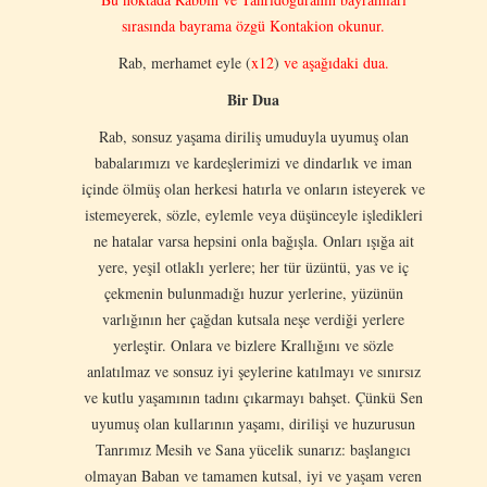
sırasında bayrama özgü Kontakion okunur.
Rab, merhamet eyle (
x12
)
ve aşağıdaki dua.
Bir Dua
Rab, sonsuz yaşama diriliş umuduyla uyumuş olan
babalarımızı ve kardeşlerimizi ve dindarlık ve iman
içinde ölmüş olan herkesi hatırla ve onların isteyerek ve
istemeyerek, sözle, eylemle veya düşünceyle işledikleri
ne hatalar varsa hepsini onla bağışla. Onları ışığa ait
yere, yeşil otlaklı yerlere; her tür üzüntü, yas ve iç
çekmenin bulunmadığı huzur yerlerine, yüzünün
varlığının her çağdan kutsala neşe verdiği yerlere
yerleştir. Onlara ve bizlere Krallığını ve sözle
anlatılmaz ve sonsuz iyi şeylerine katılmayı ve sınırsız
ve kutlu yaşamının tadını çıkarmayı bahşet. Çünkü Sen
uyumuş olan kullarının yaşamı, dirilişi ve huzurusun
Tanrımız Mesih ve Sana yücelik sunarız: başlangıcı
olmayan Baban ve tamamen kutsal, iyi ve yaşam veren