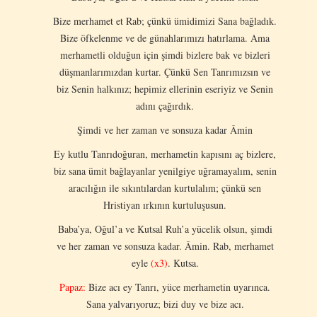
Bize merhamet et Rab; çünkü ümidimizi Sana bağladık.
Bize öfkelenme ve de günahlarımızı hatırlama. Ama
merhametli olduğun için şimdi bizlere bak ve bizleri
düşmanlarımızdan kurtar. Çünkü Sen Tanrımızsın ve
biz Senin halkınız; hepimiz ellerinin eseriyiz ve Senin
adını çağırdık.
Şimdi ve her zaman ve sonsuza kadar Âmin
Ey kutlu Tanrıdoğuran, merhametin kapısını aç bizlere,
biz sana ümit bağlayanlar yenilgiye uğramayalım, senin
aracılığın ile sıkıntılardan kurtulalım; çünkü sen
Hristiyan ırkının kurtuluşusun.
Baba’ya, Oğul’a ve Kutsal Ruh’a yücelik olsun, şimdi
ve her zaman ve sonsuza kadar. Âmin. Rab, merhamet
eyle
(x3)
. Kutsa.
Papaz:
Bize acı ey Tanrı, yüce merhametin uyarınca.
Sana yalvarıyoruz; bizi duy ve bize acı.