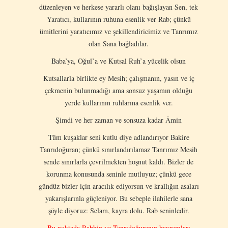
düzenleyen ve herkese yararlı olanı bağışlayan Sen, tek
Yaratıcı, kullarının ruhuna esenlik ver Rab; çünkü
ümitlerini yaratıcımız ve şekillendiricimiz ve Tanrımız
olan Sana bağladılar.
Baba’ya, Oğul’a ve Kutsal Ruh’a yücelik olsun
Kutsallarla birlikte ey Mesih; çalışmanın, yasın ve iç
çekmenin bulunmadığı ama sonsuz yaşamın olduğu
yerde kullarının ruhlarına esenlik ver.
Şimdi ve her zaman ve sonsuza kadar Âmin
Tüm kuşaklar seni kutlu diye adlandırıyor Bakire
Tanrıdoğuran; çünkü sınırlandırılamaz Tanrımız Mesih
sende sınırlarla çevrilmekten hoşnut kaldı. Bizler de
korunma konusunda seninle mutluyuz; çünkü gece
gündüz bizler için aracılık ediyorsun ve krallığın asaları
yakarışlarınla güçleniyor. Bu sebeple ilahilerle sana
şöyle diyoruz: Selam, kayra dolu. Rab seninledir.
Bu noktada Rabbin ve Tanrıdoğuranın bayramları