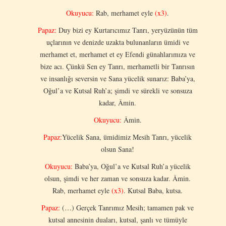
Okuyucu:
Rab, merhamet eyle
(x3)
.
Papaz:
Duy bizi ey Kurtarıcımız Tanrı, yeryüzünün tüm
uçlarının ve denizde uzakta bulunanların ümidi ve
merhamet et, merhamet et ey Efendi günahlarımıza ve
bize acı. Çünkü Sen ey Tanrı, merhametli bir Tanrısın
ve insanlığı seversin ve Sana yücelik sunarız: Baba’ya,
Oğul’a ve Kutsal Ruh’a; şimdi ve sürekli ve sonsuza
kadar, Âmin.
Okuyucu:
Âmin.
Papaz:
Yücelik Sana, ümidimiz Mesih Tanrı, yücelik
olsun Sana!
Okuyucu:
Baba’ya, Oğul’a ve Kutsal Ruh’a yücelik
olsun, şimdi ve her zaman ve sonsuza kadar. Âmin.
Rab, merhamet eyle
(x3)
. Kutsal Baba, kutsa.
Papaz:
(…) Gerçek Tanrımız Mesih; tamamen pak ve
kutsal annesinin duaları, kutsal, şanlı ve tümüyle