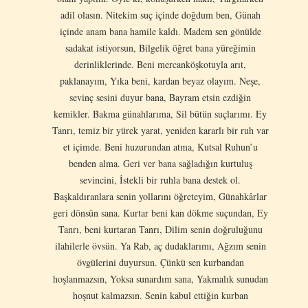
adil olasın. Nitekim suç içinde doğdum ben, Günah
içinde anam bana hamile kaldı. Madem sen gönülde
sadakat istiyorsun, Bilgelik öğret bana yüreğimin
derinliklerinde. Beni mercanköşkotuyla arıt,
paklanayım, Yıka beni, kardan beyaz olayım. Neşe,
sevinç sesini duyur bana, Bayram etsin ezdiğin
kemikler. Bakma günahlarıma, Sil bütün suçlarımı. Ey
Tanrı, temiz bir yürek yarat, yeniden kararlı bir ruh var
et içimde. Beni huzurundan atma, Kutsal Ruhun’u
benden alma. Geri ver bana sağladığın kurtuluş
sevincini, İstekli bir ruhla bana destek ol.
Başkaldıranlara senin yollarını öğreteyim, Günahkârlar
geri dönsün sana. Kurtar beni kan dökme suçundan, Ey
Tanrı, beni kurtaran Tanrı, Dilim senin doğruluğunu
ilahilerle övsün. Ya Rab, aç dudaklarımı, Ağzım senin
övgülerini duyursun. Çünkü sen kurbandan
hoşlanmazsın, Yoksa sunardım sana, Yakmalık sunudan
hoşnut kalmazsın. Senin kabul ettiğin kurban