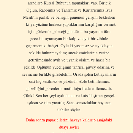
arındırıp Kutsal Ruhunun tapınakları yap. Biricik
Oğlun, Rabbimiz ve Tanrımız ve Kurtarıcımız İsus
Mesih’in parlak ve belirgin gününün gelişini beklerken
– ki yeryüzüne herkese yaptıklarının karşılığını vermek
için görkemle geleceği gündür – bu yaşamın tüm
gecesini uyumayan bir kalp ve ayık bir zihinle
geçirmemizi bahşet. Öyle ki yaşamsız ve uyuklayan
şekilde bulunmayalım; ancak emirlerinin yerine
getirilmesinde ayık ve uyanık olalım ve hazır bir
şekilde Oğlunun yüceliğinin tanrısal güvey odasına ve
sevincine birlikte girebilelim. Orada şölen kutlayanların
sesi hiç kesilmez ve yüzünün sözle betimlenmez
güzelliğini görenlerin mutluluğu ifade edilemezdir.
Çünkü Sen her şeyi aydınlatan ve kutsallaştıran gerçek
ışıksın ve tüm yaratılış Sana sonsuzluklar boyunca
ilahiler söyler.
Daha sonra papaz ellerini havaya kaldırıp aşağıdaki
duayı söyler