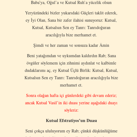
Baba’ya, Oğul’a ve Kutsal Ruh’a yücelik olsun
Yeryüzündeki bizler yukarıdaki Güçleri taklit ederek,
ey İyi Olan, Sana bir zafer ilahisi sunuyoruz: Kutsal,
Kutsal, Kutsalsın Sen ey Tanrı: Tanrıdoğuran
aracılığıyla bize merhamet et.
Şimdi ve her zaman ve sonsuza kadar Âmin
Beni yatağımdan ve uykumdan kaldırdın Rab; Sana
övgüler söylemem için zihnimi aydınlat ve kalbimle
dudaklarımı aç, ey Kutsal Üçlü Birlik: Kutsal, Kutsal,
Kutsalsın Sen ey Tanrı: Tanrıdoğuran aracılığıyla bize
merhamet et.
Sonra olağan hafta içi günlerdeki gibi devam ederiz;
ancak Kutsal Vasil’in iki duası yerine aşağıdaki duayı
söyleriz:
Kutsal Efstratiyos’un Duası
Seni çokça ululuyorum ey Rab; çünkü düşkünlüğüme