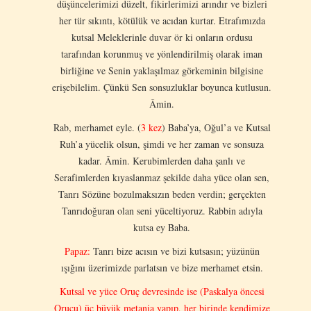
düşüncelerimizi düzelt, fikirlerimizi arındır ve bizleri
her tür sıkıntı, kötülük ve acıdan kurtar. Etrafımızda
kutsal Meleklerinle duvar ör ki onların ordusu
tarafından korunmuş ve yönlendirilmiş olarak iman
birliğine ve Senin yaklaşılmaz görkeminin bilgisine
erişebilelim. Çünkü Sen sonsuzluklar boyunca kutlusun.
Âmin.
Rab, merhamet eyle. (
3 kez
) Baba’ya, Oğul’a ve Kutsal
Ruh’a yücelik olsun, şimdi ve her zaman ve sonsuza
kadar. Âmin. Kerubimlerden daha şanlı ve
Serafimlerden kıyaslanmaz şekilde daha yüce olan sen,
Tanrı Sözüne bozulmaksızın beden verdin; gerçekten
Tanrıdoğuran olan seni yüceltiyoruz. Rabbin adıyla
kutsa ey Baba.
Papaz:
Tanrı bize acısın ve bizi kutsasın; yüzünün
ışığını üzerimizde parlatsın ve bize merhamet etsin.
Kutsal ve yüce Oruç devresinde ise (Paskalya öncesi
Orucu) üç büyük metania yapıp, her birinde kendimize