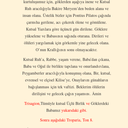
kurtuluşumuz için, göklerden aşağιya inene ve Kutsal
Ruh aracılığıyla Bakire Meryem’den beden alana ve
insan olana. Üstelik bizler için Pontius Pilatos çağιnda
çarmιha gerilene, acι çekerek ölene ve gömülene.
Kutsal Yazιlara göre üçüncü gün dirilene. Göklere
yükselene ve Babasιnιn sağιnda oturana. Dirileri ve
ölüleri yargιlamak için görkemle yine gelecek olana.
O’nun Krallιğιnιn sonu olmayacaktιr.
Kutsal Ruh’a, Rabbe, yaşam verene, Baba’dan çιkana,
Baba ve Oğul ile birlikte tapιlana ve onurlandιrιlana,
Peygamberler aracιlιğιyla konuşmuş olana, Bir, kutsal,
evrensel ve elçisel Kilise’ye, Onaylarιm günahlarιn
bağιşlanmasι için tek vaftizi. Beklerim ölülerin
dirilişini ve gelecek çağιn yaşamιnι. Âmin
Trisagion,
Tümüyle kutsal Üçlü Birlik
ve
Göklerdeki
Babamız
yukarıdaki gibi.
Sonra aşağıdaki Troparia, Ton 8.