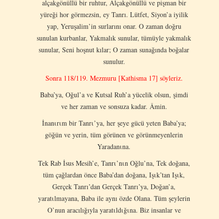
alçakgönüllü bir ruhtur, Alçakgönüllü ve pişman bir
yüreği hor görmezsin, ey Tanrı. Lütfet, Siyon’a iyilik
yap, Yeruşalim’in surlarını onar. O zaman doğru
sunulan kurbanlar, Yakmalık sunular, tümüyle yakmalık
sunular, Seni hoşnut kılar; O zaman sunağında boğalar
sunulur.
Sonra 118/119. Mezmuru [Kathisma 17] söyleriz.
Baba’ya, Oğul’a ve Kutsal Ruh’a yücelik olsun, şimdi
ve her zaman ve sonsuza kadar. Âmin.
İnanιrιm bir Tanrι’ya, her şeye gücü yeten Baba’ya;
göğün ve yerin, tüm görünen ve görünmeyenlerin
Yaradanιna.
Tek Rab İsus Mesih’e, Tanrι’nιn Oğlu’na, Tek doğana,
tüm çağlardan önce Baba’dan doğana, Işιk’tan Işιk,
Gerçek Tanrı’dan Gerçek Tanrı’ya, Doğan’a,
yaratιlmayana, Baba ile aynı özde Olana. Tüm şeylerin
O’nun aracılığıyla yaratιldιğιna. Biz insanlar ve