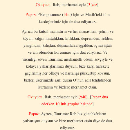
Okuyucu:
Rab, merhamet eyle (
3 kez
).
Papaz:
Piskoposumuz (
isim
) için ve Mesih’teki tüm
kardeşlerimiz için de dua ediyoruz.
Ayrıca bu kutsal manastırın ve her manastırın, şehrin ve
köyün; salgın hastalıktan, kıtlıktan, depremden, selden,
yangından, kılıçtan, düşmanlarca işgalden, iç savaştan
ve ani ölümden korunması için dua ediyoruz. Ve
insanlığı seven Tanrımız merhametli olsun, sevgiyle ve
kolayca yakarışlarımızı duysun, bize karşı harekete
geçirilmiş her öfkeyi ve hastalığı püskürtüp kovsun,
bizleri üzerimizde asılı duran O’nun adil tehdidinden
kurtarsın ve bizlere merhamet etsin.
Okuyucu:
Rab, merhamet eyle
(x40)
. [
Papaz dua
ederken 10’luk gruplar halinde
]
Papaz:
Ayrıca, Tanrımız Rab biz günahkârların
yalvarışını duysun ve bize merhamet etsin diye de dua
ediyoruz.