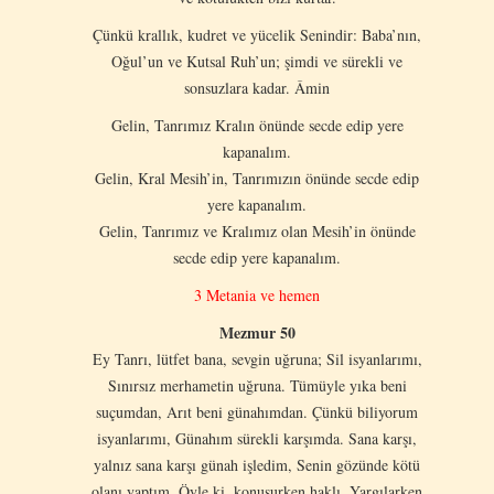
Çünkü krallık, kudret ve yücelik Senindir: Baba’nın,
Oğul’un ve Kutsal Ruh’un; şimdi ve sürekli ve
sonsuzlara kadar. Âmin
Gelin, Tanrımız Kralın önünde secde edip yere
kapanalım.
Gelin, Kral Mesih’in, Tanrımızın önünde secde edip
yere kapanalım.
Gelin, Tanrımız ve Kralımız olan Mesih’in önünde
secde edip yere kapanalım.
3 Metania ve hemen
Mezmur 50
Ey Tanrı, lütfet bana, sevgin uğruna; Sil isyanlarımı,
Sınırsız merhametin uğruna. Tümüyle yıka beni
suçumdan, Arıt beni günahımdan. Çünkü biliyorum
isyanlarımı, Günahım sürekli karşımda. Sana karşı,
yalnız sana karşı günah işledim, Senin gözünde kötü
olanı yaptım. Öyle ki, konuşurken haklı, Yargılarken