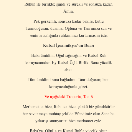
Ruhun ile birlikte; şimdi ve sürekli ve sonsuza kadar.
Âmin.
Pek görkemli, sonsuza kadar bakire, kutlu
Tanrıdoğuran; duamızı Oğluna ve Tanrımıza sun ve
senin aracılığınla ruhlarımızı kurtarmasını iste.
Kutsal İyoannikyos’un Duası
Baba ümidim, Oğul sığınağım ve Kutsal Ruh
koruyucumdur. Ey Kutsal Üçlü Birlik, Sana yücelik
olsun.
Tüm ümidimi sana bağladım, Tanrıdoğuran; beni
koruyuculuğunla gözet.
Ve aşağıdaki Troparia, Ton 6
Merhamet et bize, Rab, acı bize; çünkü biz günahkârlar
her savunmaya muhtaç şekilde Efendimiz olan Sana bu
yakarışı sunuyoruz: bize merhamet eyle.
Baba’ya, Oğul’a ve Kutsal Ruh’a yücelik olsun