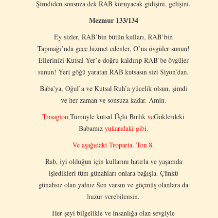
Şimdiden sonsuza dek RAB koruyacak gidişini, gelişini.
Mezmur 133/134
Ey sizler, RAB’bin bütün kulları, RAB’bin
Tapınağı’nda gece hizmet edenler, O’na övgüler sunun!
Ellerinizi Kutsal Yer’e doğru kaldırıp RAB’be övgüler
sunun! Yeri göğü yaratan RAB kutsasın sizi Siyon’dan.
Baba’ya, Oğul’a ve Kutsal Ruh’a yücelik olsun, şimdi
ve her zaman ve sonsuza kadar. Âmin.
Trisagion,
Tümüyle kutsal Üçlü Birlik
ve
Göklerdeki
Babamız
yukarıdaki gibi.
Ve aşağıdaki Troparia.
Ton 8.
Rab, iyi olduğun için kullarını hatırla ve yaşamda
işledikleri tüm günahları onlara bağışla. Çünkü
günahsız olan yalnız Sen varsın ve göçmüş olanlara da
huzur verebilensin.
Her şeyi bilgelikle ve insanlığa olan sevgiyle