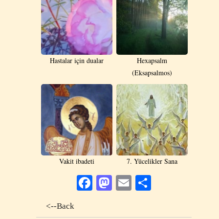
Hastalar için dualar
Hexapsalm
(Eksapsalmos)
Vakit ibadeti
7. Yücelikler Sana
Facebook
Mastodon
Email
Share
<--Back