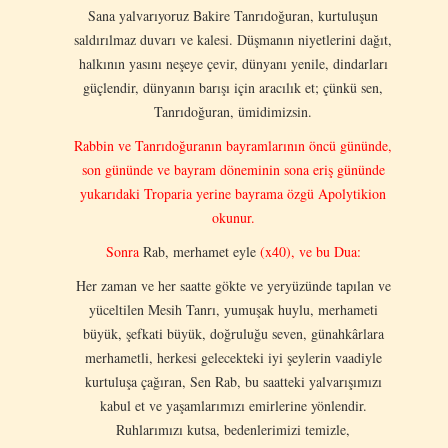
Sana yalvarıyoruz Bakire Tanrıdoğuran, kurtuluşun
saldırılmaz duvarı ve kalesi. Düşmanın niyetlerini dağıt,
halkının yasını neşeye çevir, dünyanı yenile, dindarları
güçlendir, dünyanın barışı için aracılık et; çünkü sen,
Tanrıdoğuran, ümidimizsin.
Rabbin ve Tanrıdoğuranın bayramlarının öncü gününde,
son gününde ve bayram döneminin sona eriş gününde
yukarıdaki Troparia yerine bayrama özgü Apolytikion
okunur.
Sonra
Rab, merhamet eyle
(x40), ve bu Dua:
Her zaman ve her saatte gökte ve yeryüzünde tapılan ve
yüceltilen Mesih Tanrı, yumuşak huylu, merhameti
büyük, şefkati büyük, doğruluğu seven, günahkârlara
merhametli, herkesi gelecekteki iyi şeylerin vaadiyle
kurtuluşa çağıran, Sen Rab, bu saatteki yalvarışımızı
kabul et ve yaşamlarımızı emirlerine yönlendir.
Ruhlarımızı kutsa, bedenlerimizi temizle,