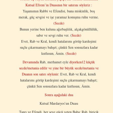
Kutsal Efrem’in Duasının bir satırını söyleriz :
Yaşamımın Rabbi ve Efendisi, bana miskinlik, boş
merak, güç sevgisi ve işe yaramaz konuşma ruhu verme.
(Secde)
Bunun yerine ben kuluna ağırbaşlılık, alçakgönüllülük,
sabır ve sevgi ruhu ver. (
Secde)
Evet, Rab ve Kral, kendi hatalarımı görüp kardeşimi
suçlu çıkarmamayı bahşet; çünkü Sen sonsuzlara kadar
kutlusun, Âmin.
(Secde)
Devamında
Rab, merhamet eyle
diyorken
12 küçük
secde/metania edilir ve yine bir büyük secde/metania ve
Duanın son satırı söylenir:
Evet, Rab ve Kral, kendi
hatalarımı görüp kardeşimi suçlu çıkarmamayı bahşet;
çünkü Sen sonsuzlara kadar kutlusun, Âmin.
Sonra aşağıdaki dua
Kutsal Mardaryos’un Duası
Tanrı ve Efendi, her şeye gücü yeten Baba; Rab, biricik