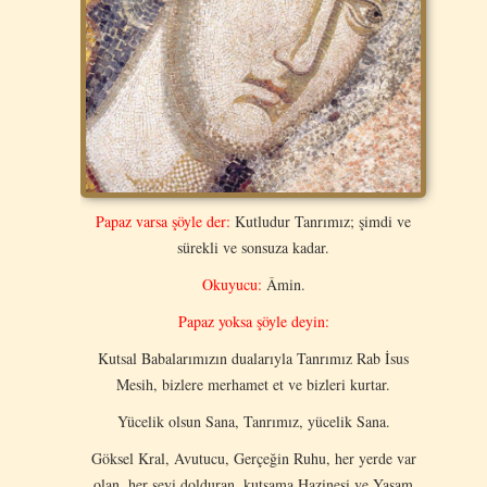
Papaz varsa şöyle der:
Kutludur Tanrımız; şimdi ve
sürekli ve sonsuza kadar.
Okuyucu:
Âmin.
Papaz yoksa şöyle deyin:
Kutsal Babalarımızın dualarıyla Tanrımız Rab İsus
Mesih, bizlere merhamet et ve bizleri kurtar.
Yücelik olsun Sana, Tanrımız, yücelik Sana.
Göksel Kral, Avutucu, Gerçeğin Ruhu, her yerde var
olan, her şeyi dolduran, kutsama Hazinesi ve Yaşam