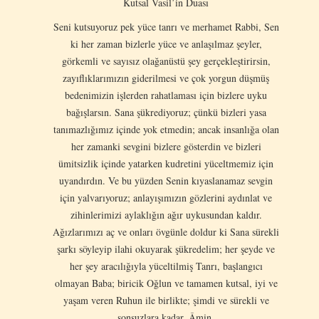
Kutsal Vasil’in Duası
Seni kutsuyoruz pek yüce tanrı ve merhamet Rabbi, Sen
ki her zaman bizlerle yüce ve anlaşılmaz şeyler,
görkemli ve sayısız olağanüstü şey gerçekleştirirsin,
zayıflıklarımızın giderilmesi ve çok yorgun düşmüş
bedenimizin işlerden rahatlaması için bizlere uyku
bağışlarsın. Sana şükrediyoruz; çünkü bizleri yasa
tanımazlığımız içinde yok etmedin; ancak insanlığa olan
her zamanki sevgini bizlere gösterdin ve bizleri
ümitsizlik içinde yatarken kudretini yüceltmemiz için
uyandırdın. Ve bu yüzden Senin kıyaslanamaz sevgin
için yalvarıyoruz; anlayışımızın gözlerini aydınlat ve
zihinlerimizi aylaklığın ağır uykusundan kaldır.
Ağızlarımızı aç ve onları övgünle doldur ki Sana sürekli
şarkı söyleyip ilahi okuyarak şükredelim; her şeyde ve
her şey aracılığıyla yüceltilmiş Tanrı, başlangıcı
olmayan Baba; biricik Oğlun ve tamamen kutsal, iyi ve
yaşam veren Ruhun ile birlikte; şimdi ve sürekli ve
sonsuzlara kadar. Âmin.