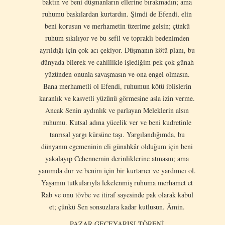
baktın ve beni düşmanların ellerine bırakmadın; ama
ruhumu baskılardan kurtardın. Şimdi de Efendi, elin
beni korusun ve merhametin üzerime gelsin; çünkü
ruhum sıkılıyor ve bu sefil ve topraklı bedenimden
ayrıldığı için çok acı çekiyor. Düşmanın kötü planı, bu
dünyada bilerek ve cahillikle işlediğim pek çok günah
yüzünden onunla savaşmasın ve ona engel olmasın.
Bana merhametli ol Efendi, ruhumun kötü iblislerin
karanlık ve kasvetli yüzünü görmesine asla izin verme.
Ancak Senin aydınlık ve parlayan Meleklerin alsın
ruhumu. Kutsal adına yücelik ver ve beni kudretinle
tanrısal yargı kürsüne taşı. Yargılandığımda, bu
dünyanın egemeninin eli günahkâr olduğum için beni
yakalayıp Cehennemin derinliklerine atmasın; ama
yanımda dur ve benim için bir kurtarıcı ve yardımcı ol.
Yaşamın tutkularıyla lekelenmiş ruhuma merhamet et
Rab ve onu tövbe ve itiraf sayesinde pak olarak kabul
et; çünkü Sen sonsuzlara kadar kutlusun. Âmin.
PAZAR GECEYARISI TÖRENİ