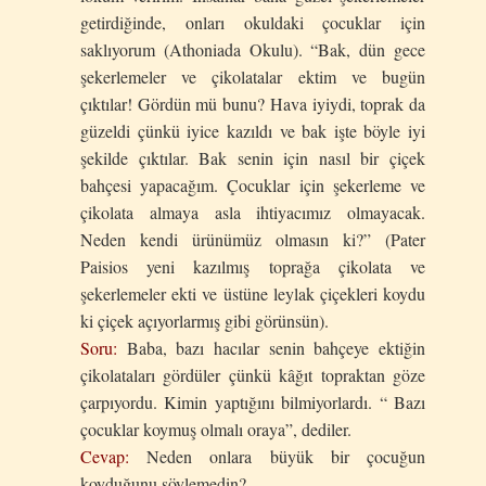
getirdiğinde, onları okuldaki çocuklar için
saklıyorum (Athoniada Okulu). “Bak, dün gece
şekerlemeler ve çikolatalar ektim ve bugün
çıktılar! Gördün mü bunu? Hava iyiydi, toprak da
güzeldi çünkü iyice kazıldı ve bak işte böyle iyi
şekilde çıktılar. Bak senin için nasıl bir çiçek
bahçesi yapacağım. Çocuklar için şekerleme ve
çikolata almaya asla ihtiyacımız olmayacak.
Neden kendi ürünümüz olmasın ki?” (Pater
Paisios yeni kazılmış toprağa çikolata ve
şekerlemeler ekti ve üstüne leylak çiçekleri koydu
ki çiçek açıyorlarmış gibi görünsün).
Soru:
Baba, bazı hacılar senin bahçeye ektiğin
çikolataları gördüler çünkü kâğıt topraktan göze
çarpıyordu. Kimin yaptığını bilmiyorlardı. “ Bazı
çocuklar koymuş olmalı oraya”, dediler.
Cevap:
Neden onlara büyük bir çocuğun
koyduğunu söylemedin?