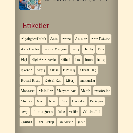
Etiketler
Alçakgönüllülük
Aziz
Azize
Azizler
Aziz Paisios
Aziz Pavlus
Bakire Meryem
Barış
Diriliş
Dua
Elçi
Elçi Aziz Pavlos
Günah
hac
Iman
inanç
işkence
Keşiş
Kilise
kurtuluş
Kutsal Haç
Kutsal Kitap
Kutsal Ruh
Liturji
makamlar
Manastır
Melekler
Meryem Ana
Mesih
mucizeler
Mücize
Mısır
Noel
Oruç
Paskalya
Piskopos
sevgi
Tanrıdoğuran
tövbe
vaftiz
Validetullah
Çarmıh
İlahi Liturji
İsa Mesih
şehit