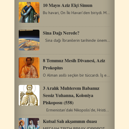
10 Mayıs Aziz Elçi Simun
Bu havari, On İki Havari’den biriydi. Matta ona “Kenanlı…
Sina Dağı Nerede?
Sina dağı İbranilerin tarihinde önemli dönüm noktalarından…
8 Temmuz Mesih Divanesi, Aziz
Prokopius
O Alman asıllı seçkin bir tüccardı. İş esnasında Novogrod’u…
3 Aralık Muhterem Babamız
Sessiz Yuhanna, Koloniya
Piskoposu (558)
Ermenistan’daki Nikopolis’de, Hristiyan bir ailenin…
Kutsal Salı akşamının duası
ΜΕΓΑΛΗ ΤΡΙΤΗ ΒΡΑΔΥ (ΌΡΘΡΟΣ ΜΕΓΑΛΗΣ…