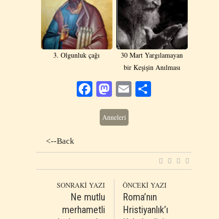
3. Olgunluk çağı
30 Mart Yargılamayan
bir Keşişin Anılması
Facebook
Mastodon
Email
Share
Anneleri
<--Back
SONRAKİ YAZI
ÖNCEKİ YAZI
Ne mutlu
Roma’nın
merhametli
Hristiyanlık’ı