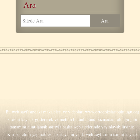
Ara
Bu web sayfasındaki makaleleri ve videoları
www.ortodokslartoplulugu.org
sitesini kaynak göstererek ve metnin bütünlüğünü bozmadan, olduğu gibi
tamamını alıntılamak şartıyla başka web sitelerinde yayınlayabilirsiniz.
Kısmen alıntı yapmak ve hazırlayanın ya da web sayfasının ismini kaynak