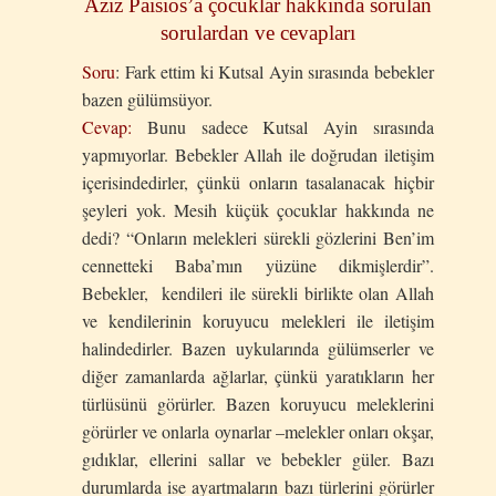
Aziz Paisios’a çocuklar hakkında sorulan
sorulardan ve cevapları
Soru
: Fark ettim ki Kutsal Ayin sırasında bebekler
bazen gülümsüyor.
Cevap:
Bunu sadece Kutsal Ayin sırasında
yapmıyorlar. Bebekler Allah ile doğrudan iletişim
içerisindedirler, çünkü onların tasalanacak hiçbir
şeyleri yok. Mesih küçük çocuklar hakkında ne
dedi? “Onların melekleri sürekli gözlerini Ben’im
cennetteki Baba’mın yüzüne dikmişlerdir”.
Bebekler, kendileri ile sürekli birlikte olan Allah
ve kendilerinin koruyucu melekleri ile iletişim
halindedirler. Bazen uykularında gülümserler ve
diğer zamanlarda ağlarlar, çünkü yaratıkların her
türlüsünü görürler. Bazen koruyucu meleklerini
görürler ve onlarla oynarlar –melekler onları okşar,
gıdıklar, ellerini sallar ve bebekler güler. Bazı
durumlarda ise ayartmaların bazı türlerini görürler