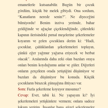
emanetlerle kutsanabilir. Bugün bir çocuk
gördüm, küçük bir melek gibiydi. Ona sordum,
“Kanatların nerede senin?”. Ne diyeceğini
bilmiyordu! Benim inziva yerimde, bahar
geldiğinde ve ağaçlar çiçeklendiğinde, çitlerdeki
kapının ilerisindeki pırnal meşelerine şekerlemeler
koyarım ve gelen çocuklara derim ki: “Hadi,
çocuklar, çalılıklardan şekerlemeleri toplayın,
çünkü eğer yağmur yağarsa eriyecek ve berbat
olacak”. Aralarında daha zeki olan bazıları oraya
onları benim koyduğumu anlar ve güler. Diğerleri
onların gerçekten orada yetiştiğini düşünüyor ve
bazıları da düşünüyor bu konuda. Küçük
çocukların birazcık günışığına ihtiyacı var.
Soru:
Fazla şekerleme koyuyor musunuz?
Cevap:
Evet, tabii ki. Ne yapayım ki? İyi
şekerlemeleri yetişkinlere vermem; onlara sadece
lokum veririm. İnsanlar bana güzel şekerlemeler