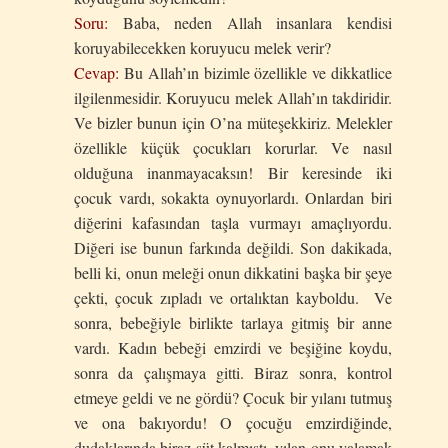
Soru:
Baba, neden Allah insanlara kendisi
koruyabilecekken koruyucu melek verir?
Cevap:
Bu Allah’ın bizimle özellikle ve dikkatlice
ilgilenmesidir. Koruyucu melek Allah’ın takdiridir.
Ve bizler bunun için O’na müteşekkiriz. Melekler
özellikle küçük çocukları korurlar. Ve nasıl
olduğuna inanmayacaksın! Bir keresinde iki
çocuk vardı, sokakta oynuyorlardı. Onlardan biri
diğerini kafasından taşla vurmayı amaçlıyordu.
Diğeri ise bunun farkında değildi. Son dakikada,
belli ki, onun meleği onun dikkatini başka bir şeye
çekti, çocuk zıpladı ve ortalıktan kayboldu. Ve
sonra, bebeğiyle birlikte tarlaya gitmiş bir anne
vardı. Kadın bebeği emzirdi ve beşiğine koydu,
sonra da çalışmaya gitti. Biraz sonra, kontrol
etmeye geldi ve ne gördü? Çocuk bir yılanı tutmuş
ve ona bakıyordu! O çocuğu emzirdiğinde,
dudaklarında biraz süt kalmıştı, yılan onu yalamak