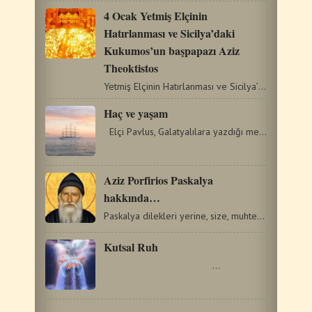
4 Ocak Yetmiş Elçinin
Hatırlanması ve Sicilya’daki
Kukumos’un başpapazı Aziz
Theoktistos
Yetmiş Elçinin Hatırlanması ve Sicilya’daki Kukumos’un…
Haç ve yaşam
Elçi Pavlus, Galatyalılara yazdığı mektubun bu bölümünde,…
Aziz Porfirios Paskalya
hakkında…
Paskalya dilekleri yerine, size, muhterem Üstat Porfirios’un,…
Kutsal Ruh
…