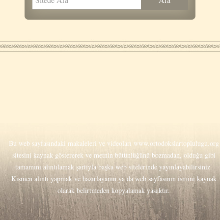
Bu web sayfasındaki makaleleri ve videoları
www.ortodokslartoplulugu.org
sitesini kaynak göstererek ve metnin bütünlüğünü bozmadan, olduğu gibi
tamamını alıntılamak şartıyla başka web sitelerinde yayınlayabilirsiniz.
Kısmen alıntı yapmak ve hazırlayanın ya da web sayfasının ismini kaynak
olarak belirtmeden kopyalamak yasaktır.