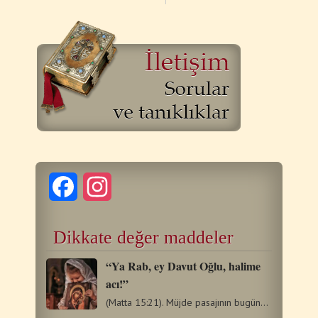
Facebook
Instagram
Dikkate değer maddeler
“Ya Rab, ey Davut Oğlu, halime
acı!”
(Matta 15:21). Müjde pasajının bugünkü mucizesi, daha önce…