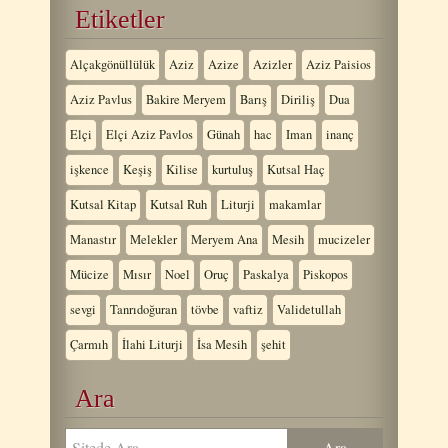
Etiketler
Alçakgönüllülük
Aziz
Azize
Azizler
Aziz Paisios
Aziz Pavlus
Bakire Meryem
Barış
Diriliş
Dua
Elçi
Elçi Aziz Pavlos
Günah
hac
Iman
inanç
işkence
Keşiş
Kilise
kurtuluş
Kutsal Haç
Kutsal Kitap
Kutsal Ruh
Liturji
makamlar
Manastır
Melekler
Meryem Ana
Mesih
mucizeler
Mücize
Mısır
Noel
Oruç
Paskalya
Piskopos
sevgi
Tanrıdoğuran
tövbe
vaftiz
Validetullah
Çarmıh
İlahi Liturji
İsa Mesih
şehit
Ara