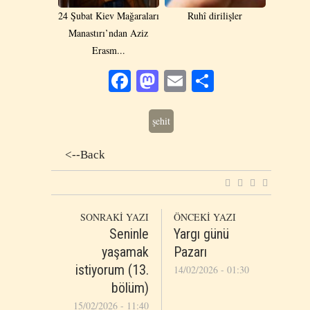
24 Şubat Kiev Mağaraları
Ruhî dirilişler
Manastırı’ndan Aziz
Erasm...
Facebook
Mastodon
Email
Share
şehit
<--Back
SONRAKİ YAZI
ÖNCEKİ YAZI
Seninle
Yargı günü
yaşamak
Pazarı
istiyorum (13.
14/02/2026 - 01:30
bölüm)
15/02/2026 - 11:40