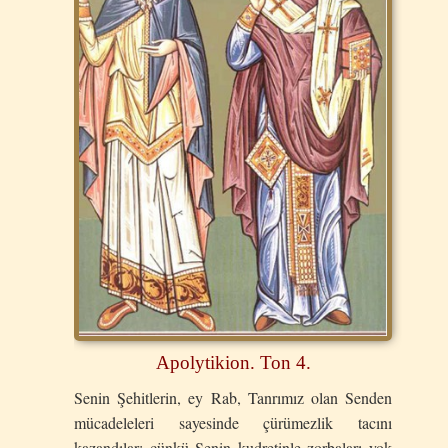
Apolytikion. Ton 4.
Senin Şehitlerin, ey Rab, Tanrımız olan Senden
mücadeleleri sayesinde çürümezlik tacını
kazandılar; çünkü Senin kudretinle zorbaları yok