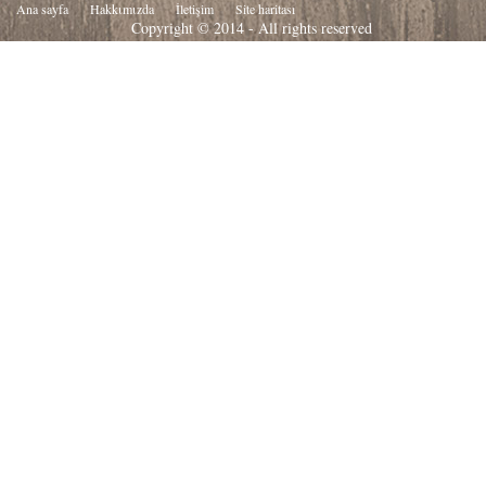
Ana sayfa
Hakkιmιzda
İletişim
Site haritası
Copyright © 2014 - All rights reserved