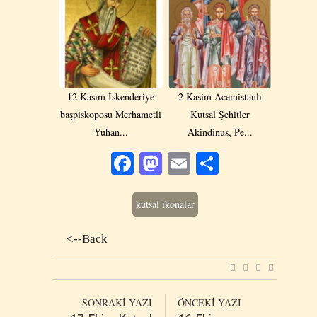
12 Kasım İskenderiye
2 Kasim Acemistanlı
başpiskoposu Merhametli
Kutsal Şehitler
Yuhan...
Akindinus, Pe...
Facebook
Mastodon
Email
Share
kutsal ikonalar
<--Back
SONRAKİ YAZI
ÖNCEKİ YAZI