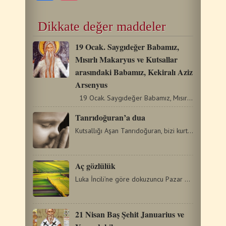
Dikkate değer maddeler
19 Ocak. Saygıdeğer Babamız,
Mısırlı Makaryus ve Kutsallar
arasındaki Babamız, Kekiralı Aziz
Arsenyus
19 Ocak. Saygıdeğer Babamız, Mısırlı Makaryus ve Kutsallar…
Tanrıdoğuran’a dua
Kutsallığı Aşan Tanrıdoğuran, bizi kurtar. Meleğin selâmını…
Aç gözlülük
Luka İncili’ne göre dokuzuncu Pazar günündeki açgözlülükle…
21 Nisan Baş Şehit Januarius ve