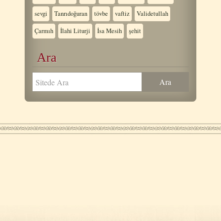
sevgi
Tanrıdoğuran
tövbe
vaftiz
Validetullah
Çarmıh
İlahi Liturji
İsa Mesih
şehit
Ara