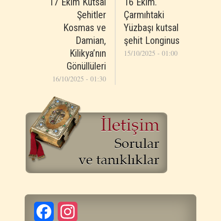
17 Ekim Kutsal
16 Ekim.
Şehitler
Çarmıhtaki
Kosmas ve
Yüzbaşı kutsal
Damian,
şehit Longinus
Kilikya’nın
15/10/2025 - 01:00
Gönüllüleri
16/10/2025 - 01:30
Facebook
Instagram