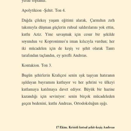
yerde toplandı.
Apolytikion -Şehit. Ton 4.
Dağda çilekeş yaşam eğitimi alarak, Çarmıhın zırh
takımıyla düşman güçlerin ruhsal saldırılarını yok ettin,
kutlu Aziz. Yine savaşmak için cesur bir şekilde
soyundun ve Kopronimus’u iman kılıcıyla vurdun; her
iki mücadelen için de keşiş ve şehit olarak Tanrı
tarafından taçlandın, ey şerefli Andreas.
Kontakion. Ton 3.
Bugün şehirlerin Kraliçesi senin ışık taşıyan hatıranın
ışıldayan bayramını kutluyor ve her şehrini ve ülkeyi
kutlamaya katılmaya davet ediyor. Büyük bir hazine
kazandığı için seviniyor: senin birçok mücadeleden
geçen bedenini, kutlu Andreas, Ortodoksluğun ışığı.
17 Ekim. Krisisli kutsal şehit-keşiş Andreas