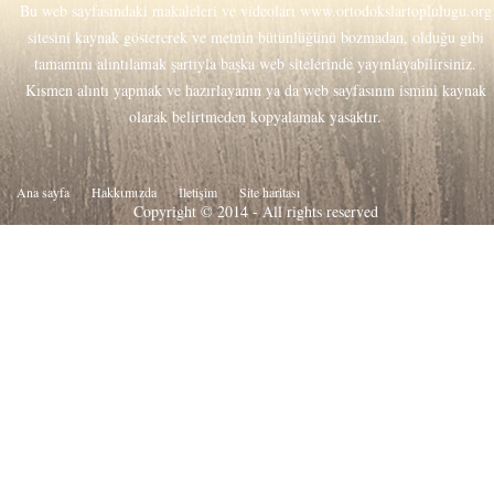
Bu web sayfasındaki makaleleri ve videoları
www.ortodokslartoplulugu.org
sitesini kaynak göstererek ve metnin bütünlüğünü bozmadan, olduğu gibi
tamamını alıntılamak şartıyla başka web sitelerinde yayınlayabilirsiniz.
Kısmen alıntı yapmak ve hazırlayanın ya da web sayfasının ismini kaynak
olarak belirtmeden kopyalamak yasaktır.
Ana sayfa
Hakkιmιzda
İletişim
Site haritası
Copyright © 2014 - All rights reserved