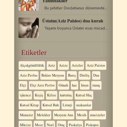
Yanındakiler
Bu şehitler Diocletianus dönemindeki zulüm sırasında…
Üstatın(Aziz Paisios) dua kuralı
Yaşamı boyunca Üstatın esas mücadelesi dua etmeyi…
Etiketler
Alçakgönüllülük
Aziz
Azize
Azizler
Aziz Paisios
Aziz Pavlus
Bakire Meryem
Barış
Diriliş
Dua
Elçi
Elçi Aziz Pavlos
Günah
hac
Iman
inanç
işkence
Keşiş
Kilise
kurtuluş
Kutsal Haç
Kutsal Kitap
Kutsal Ruh
Liturji
makamlar
Manastır
Melekler
Meryem Ana
Mesih
mucizeler
Mücize
Mısır
Noel
Oruç
Paskalya
Piskopos