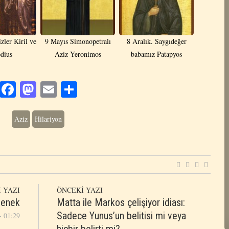
zler Kiril ve
9 Mayıs Simonopetralı
8 Aralık. Saygıdeğer
dius
Aziz Yeronimos
babamız Patapyos
Facebook
Mastodon
Email
Share
Aziz
Hilariyon
 YAZI
ÖNCEKİ YAZI
lenek
Matta ile Markos çelişiyor idiası:
Sadece Yunus’un belitisi mi veya
- 01:29