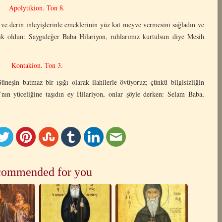
Apolytikion. Ton 8.
n ve derin inleyişlerinle emeklerinin yüz kat meyve vermesini sağladın ve
ık oldun: Saygıdeğer Baba Hilariyon, ruhlarımız kurtulsun diye Mesih
Kontakion. Ton 3.
neşin batmaz bir ışığı olarak ilahilerle övüyoruz; çünkü bilgisizliğin
ı’nın yüceliğine taşıdın ey Hilariyon, onlar şöyle derken: Selam Baba,
ommended for you