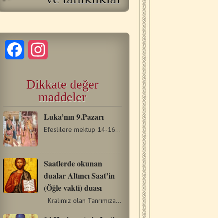
Facebook
Instagram
Dikkate değer
maddeler
Luka’nın 9.Pazarı
Efeslilere mektup 14-16Çünkü Mesih'in kendisi barışıklığımızdır.…
Saatlerde okunan
dualar Altıncı Saat’in
(Öğle vakti) duası
Kralımız olan Tanrımıza secde edip diz çökelim.…