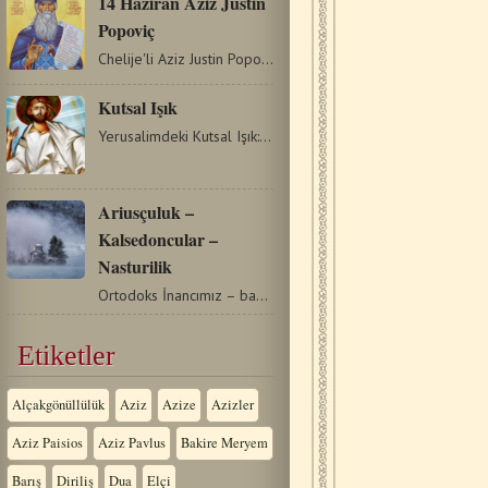
14 Haziran Aziz Justin
Popoviç
Chelije'li Aziz Justin Popoviç (1894-1979) Sırbistan'ın batısında…
Kutsal Işık
Yerusalimdeki Kutsal Işık: tanıt ve kanıtlar από oodevideo…
Ariusçuluk –
Kalsedoncular –
Nasturilik
Ortodoks İnancımız – basit bir şekilde ifade etmemiz gerekirse…
Etiketler
Alçakgönüllülük
Aziz
Azize
Azizler
Aziz Paisios
Aziz Pavlus
Bakire Meryem
Barış
Diriliş
Dua
Elçi