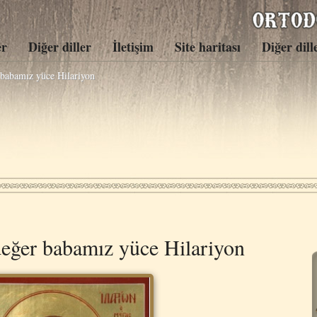
er
Diğer diller
İletişim
Site haritası
Diğer dill
babamız yüce Hilariyon
eğer babamız yüce Hilariyon