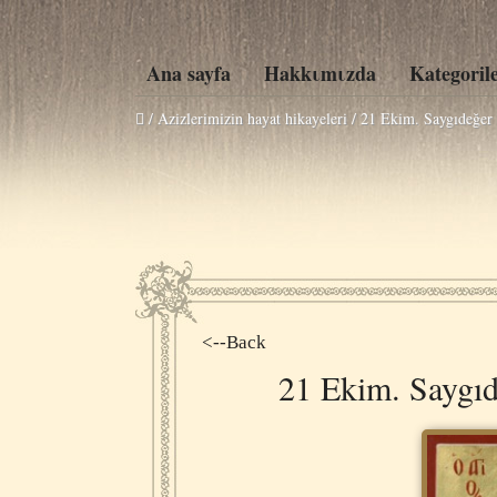
Ana sayfa
Hakkιmιzda
Kategoril
/ Azizlerimizin hayat hikayeleri /
21 Ekim. Saygıdeğer 
<--Back
21 Ekim. Saygıd