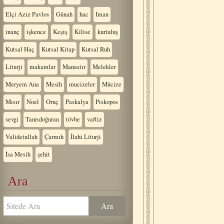
Elçi Aziz Pavlos
Günah
hac
Iman
inanç
işkence
Keşiş
Kilise
kurtuluş
Kutsal Haç
Kutsal Kitap
Kutsal Ruh
Liturji
makamlar
Manastır
Melekler
Meryem Ana
Mesih
mucizeler
Mücize
Mısır
Noel
Oruç
Paskalya
Piskopos
sevgi
Tanrıdoğuran
tövbe
vaftiz
Validetullah
Çarmıh
İlahi Liturji
İsa Mesih
şehit
Ara