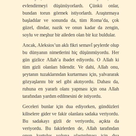
evlendirmeyi düşünüyorlardı. Çünkü onlar,
bundan torun görmek istiyorlardı. Araştırmaya
başladılar ve sonunda da, tüm Roma’da, çok
güzel, dindar, nazik ve onun kadar da zengin,
soylu ve meşhur bir aileden olan bir kız buldular.
Ancak, Aleksios’un aklı fikri semavî şeylerde olup
bu dünyanın nimetlerini hiç düşünmüyordu. Her
gün gizlice Allah’a ibadet ediyordu. O Allah ki
tüm gizli olanları bilendir. Ve dahi, Allah onu,
şeytanın tuzaklarından kurtarması için, yalvararak
gözyaşlarını bir sel gibi akıtıyordu. Dahası da,
ruhuna en yararlı olanı yapması için ona Allah
tarafından yardım edilmesini de istiyordu.
Geceleri bunlar için dua ediyorken, gündüzleri
kiliselere gider ve fakir olanlara sadaka veriyordu.
Bu sadakayı gizli de veriyordu, açıkta da
veriyordu. Bu fakirlerden de, Allah tarafından
onun kurtuluş yoluna ulaştırılması için dua