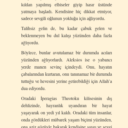
kıldan yapılmış elbiseler giyip hasır üstünde
yatmaya başladı. Kendisine hiç dikkat etmiyor,
sadece sevgili oğlunun yokluğu için ağlıyordu.
Talihsiz gelin de, bu kadar çabuk gelen ve
beklenmeyen bu dul kalışı yüzünden daha fazla
ağlıyordu.
Böylece, bunlar avutulamaz bir durumda acıları
yüzünden ağlıyorlardı. Aleksios ise o yabancı
yerde manen sevinç içindeydi. Onu, hayatın
çabalarından kurtaran, onu tanınamaz bir durumda
tuttuğu ve hevesini yerine getirebildiği için Allah’a
dua ediyordu.
Oradaki İperagias Theotoku kilisesinin dış
dehlizinde, hayranlık uyandıran bir hayat
yaşayarak on yedi yıl kaldı. Oradaki tüm insanlar,
onda gördükleri mübarek yaşam biçimi yüzünden,
ona aziz gözüyle bakarak kendisine saygı ve sevgi