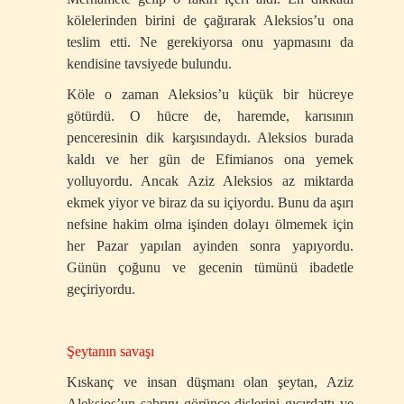
kölelerinden birini de çağırarak Aleksios’u ona
teslim etti. Ne gerekiyorsa onu yapmasını da
kendisine tavsiyede bulundu.
Köle o zaman Aleksios’u küçük bir hücreye
götürdü. O hücre de, haremde, karısının
penceresinin dik karşısındaydı. Aleksios burada
kaldı ve her gün de Efimianos ona yemek
yolluyordu. Ancak Aziz Aleksios az miktarda
ekmek yiyor ve biraz da su içiyordu. Bunu da aşırı
nefsine hakim olma işinden dolayı ölmemek için
her Pazar yapılan ayinden sonra yapıyordu.
Günün çoğunu ve gecenin tümünü ibadetle
geçiriyordu.
Şeytanın savaşı
Kıskanç ve insan düşmanı olan şeytan, Aziz
Aleksios’un sabrını görünce dişlerini gıcırdattı ve