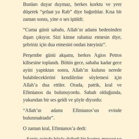
Bunları duyar duymaz, herkes korktu ve yere
düşerek “şefaat ya Rab” diye bağırdılar. Kısa bir
zaman sonra, yine o ses işitildi:
“Cuma günü sabahı, Allah’ın adamı bedeninden
dışarı çıkıyor. Sizi kimse rahatsız etmesin diye,
şehriniz için dua etmesini ondan isteyiniz”.
Perşembe günü akşamı, herkes Agios Petros
kilisesine toplandı. Bütün gece, sabaha kadar gece
ayini yaptıktan sonra, Allah’ın kulunu nerede
bulabileceklerini kendilerine söylemesi için
Allah’a dua ettiler. Orada, patrik, kral ve
Efimianos da bulunuyordu. Sabah olduğunda,
yukarıdan bir ses geldi ve şöyle diyordu:
“Allah’ın adamı Efimianos’un evinde
bulunmaktadır”.
O zaman kral, Efimianos’a dedi:
– Senin evinde böyle değerli bir hazine mevcut ve