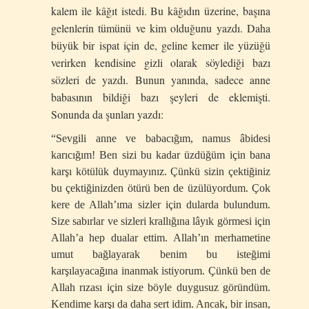
kalem ile kâğıt istedi. Bu kâğıdın üzerine, başına
gelenlerin tümünü ve kim olduğunu yazdı. Daha
büyük bir ispat için de, geline kemer ile yüzüğü
verirken kendisine gizli olarak söylediği bazı
sözleri de yazdı. Bunun yanında, sadece anne
babasının bildiği bazı şeyleri de eklemişti.
Sonunda da şunları yazdı:
“Sevgili anne ve babacığım, namus âbidesi
karıcığım! Ben sizi bu kadar üzdüğüm için bana
karşı kötülük duymayınız. Çünkü sizin çektiğiniz
bu çektiğinizden ötürü ben de üzülüyordum. Çok
kere de Allah’ıma sizler için dularda bulundum.
Size sabırlar ve sizleri krallığına lâyık görmesi için
Allah’a hep dualar ettim. Allah’ın merhametine
umut bağlayarak benim bu isteğimi
karşılayacağına inanmak istiyorum. Çünkü ben de
Allah rızası için size böyle duygusuz göründüm.
Kendime karşı da daha sert idim. Ancak, bir insan,