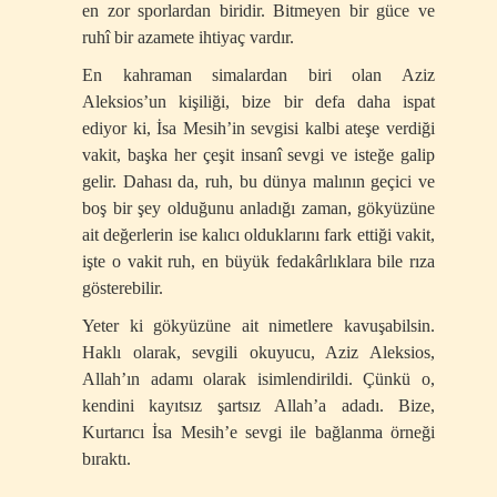
en zor sporlardan biridir. Bitmeyen bir güce ve
ruhî bir azamete ihtiyaç vardır.
En kahraman simalardan biri olan Aziz
Aleksios’un kişiliği, bize bir defa daha ispat
ediyor ki, İsa Mesih’in sevgisi kalbi ateşe verdiği
vakit, başka her çeşit insanî sevgi ve isteğe galip
gelir. Dahası da, ruh, bu dünya malının geçici ve
boş bir şey olduğunu anladığı zaman, gökyüzüne
ait değerlerin ise kalıcı olduklarını fark ettiği vakit,
işte o vakit ruh, en büyük fedakârlıklara bile rıza
gösterebilir.
Yeter ki gökyüzüne ait nimetlere kavuşabilsin.
Haklı olarak, sevgili okuyucu, Aziz Aleksios,
Allah’ın adamı olarak isimlendirildi. Çünkü o,
kendini kayıtsız şartsız Allah’a adadı. Bize,
Kurtarıcı İsa Mesih’e sevgi ile bağlanma örneği
bıraktı.