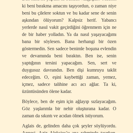
ki beni bırakma amacını taşıyordun, o zaman niye
beni bu çilelere soktun ve bu kadar sene de senin
aşkından ölüyorum? Kalpsiz herif. Yabancı
yerlerde nasıl vakit geçirdiğini öğrenmem için ne
de bir haber yolladın. Ya da nasıl yaşayacağımı
bana bir söylesen. Bana herhangi bir özen
göstermedin. Sen sadece benimle boşuna evlendin
ve devamında beni bıraktın. Ben ise, senin
yaptığının tersini yapacağım. Sen, sert ve
duygusuz davrandın. Ben dişi kumruyu taklit
edeceğim. O, eşini kaybettiği zaman, yemez,
içmez, sadece talihine acı acı ağlar. Ta ki,
üzüntüsünden ölene kadar.
Böylece, ben de eşim için ağlayıp sızlayacağım.
Göz yaşlarımla bir nehir oluşturana kadar. O
zaman da sıkıntı ve acıdan ölmek istiyorum.
Aglais de, gelinden daha çok şeyler söylüyordu.
Annesi, Aziz Aleksios’u ana rahminde taşırken,