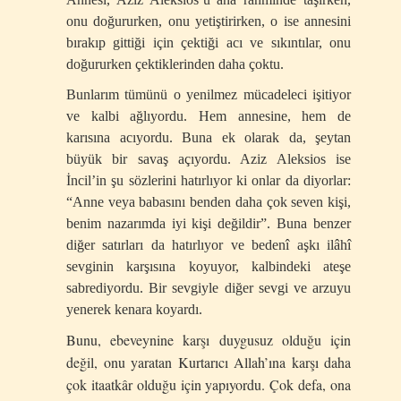
onu doğururken, onu yetiştirirken, o ise annesini
bırakıp gittiği için çektiği acı ve sıkıntılar, onu
doğururken çektiklerinden daha çoktu.
Bunlarım tümünü o yenilmez mücadeleci işitiyor
ve kalbi ağlıyordu. Hem annesine, hem de
karısına acıyordu. Buna ek olarak da, şeytan
büyük bir savaş açıyordu. Aziz Aleksios ise
İncil’in şu sözlerini hatırlıyor ki onlar da diyorlar:
“Anne veya babasını benden daha çok seven kişi,
benim nazarımda iyi kişi değildir”. Buna benzer
diğer satırları da hatırlıyor ve bedenî aşkı ilâhî
sevginin karşısına koyuyor, kalbindeki ateşe
sabrediyordu. Bir sevgiyle diğer sevgi ve arzuyu
yenerek kenara koyardı.
Bunu, ebeveynine karşı duygusuz olduğu için
değil, onu yaratan Kurtarıcı Allah’ına karşı daha
çok itaatkâr olduğu için yapıyordu. Çok defa, ona