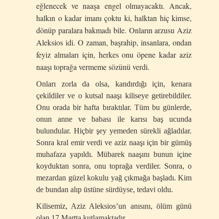
eğlenecek ve naaşa engel olmayacaktı. Ancak,
halkın o kadar imanı çoktu ki, halktan hiç kimse,
dönüp paralara bakmadı bile. Onların arzusu Aziz
Aleksios idi. O zaman, başrahip, insanlara, ondan
feyiz almaları için, herkes onu öpene kadar aziz
naaşı toprağa vermeme sözünü verdi.
Onları zorla da olsa, kandırdığı için, kenara
çekildiler ve o kutsal naaşı kiliseye getirebildiler.
Onu orada bir hafta bıraktılar. Tüm bu günlerde,
onun anne ve babası ile karısı baş ucunda
bulundular. Hiçbir şey yemeden sürekli ağladılar.
Sonra kral emir verdi ve aziz naaşı için bir gümüş
muhafaza yapıldı. Mübarek naaşını bunun içine
koyduktan sonra, onu toprağa verdiler. Sonra, o
mezardan güzel kokulu yağ çıkmağa başladı. Kim
de bundan alıp üstüne sürdüyse, tedavi oldu.
Kilisemiz, Aziz Aleksios’un anısını, ölüm günü
olan 17 Martta kutlamaktadır.