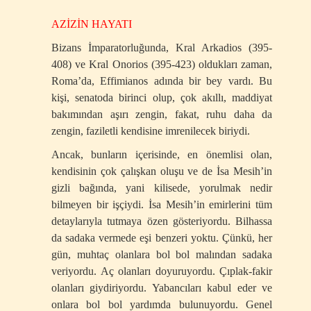
AZİZİN HAYATI
Bizans İmparatorluğunda, Kral Arkadios (395-
408) ve Kral Onorios (395-423) oldukları zaman,
Roma’da, Effimianos adında bir bey vardı. Bu
kişi, senatoda birinci olup, çok akıllı, maddiyat
bakımından aşırı zengin, fakat, ruhu daha da
zengin, faziletli kendisine imrenilecek biriydi.
Ancak, bunların içerisinde, en önemlisi olan,
kendisinin çok çalışkan oluşu ve de İsa Mesih’in
gizli bağında, yani kilisede, yorulmak nedir
bilmeyen bir işçiydi. İsa Mesih’in emirlerini tüm
detaylarıyla tutmaya özen gösteriyordu. Bilhassa
da sadaka vermede eşi benzeri yoktu. Çünkü, her
gün, muhtaç olanlara bol bol malından sadaka
veriyordu. Aç olanları doyuruyordu. Çıplak-fakir
olanları giydiriyordu. Yabancıları kabul eder ve
onlara bol bol yardımda bulunuyordu. Genel