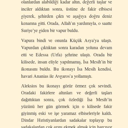
olanlardan alabildiği kadar altın, değerli taşlar ve
inciler aldıktan sonra, üstüne de fakir elbisesi
giyerek, şehirden çıktı ve aşağıya doğru deniz
kenarına gitti. Orada, Allah’ın yardımıyla, o saatte
Suriye’ye giden bir vapur buldu.
Vapura bindi ve onunla Küçük Asya’ya ulaştı.
Vapurdan çıktıktan sonra karadan yoluna devam
etti ve Edessa (Urfa) şehrine ulaştı. Orada bir
kilisede, insan eliyle yapılmamış, İsa Mesih’in bir
ikonasını buldu. Bu ikonayı İsa Mesih kendisi,
havari Ananias ile Avgaros’a yollamıştı.
Aleksios bu ikonayı görür örmez çok sevindi.
Oradaki fakirlere altınları ve değerli taşları
dağıttıktan sonra, çok özlediği İsa Mesih’in
yüzünü her gün görmek için o kilisede fakir
giyinmiş eski ve işe yaramaz elbiseleriyle kaldı.
Dindar Hıristiyanlardan sadakalar toplayıp bu
sadakalardan çok azını ekmek almak için harcıyor