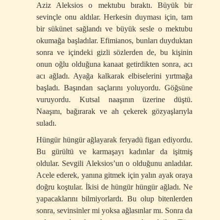
Aziz Aleksios o mektubu bıraktı. Büyük bir
sevinçle onu aldılar. Herkesin duyması için, tam
bir sükünet sağlandı ve büyük sesle o mektubu
okumağa başladılar. Efimianos, bunları duyduktan
sonra ve içindeki gizli sözlerden de, bu kişinin
onun oğlu olduğuna kanaat getirdikten sonra, acı
acı ağladı. Ayağa kalkarak elbiselerini yırtmağa
başladı. Başından saçlarını yoluyordu. Göğsüne
vuruyordu. Kutsal naaşının üzerine düştü.
Naaşını, bağırarak ve ah çekerek gözyaşlarıyla
suladı.
Hüngür hüngür ağlayarak feryadü figan ediyordu.
Bu gürültü ve karmaşayı kadınlar da işitmiş
oldular. Sevgili Aleksios’un o olduğunu anladılar.
Acele ederek, yanına gitmek için yalın ayak oraya
doğru koştular. İkisi de hüngür hüngür ağladı. Ne
yapacaklarını bilmiyorlardı. Bu olup bitenlerden
sonra, sevinsinler mi yoksa ağlasınlar mı. Sonra da