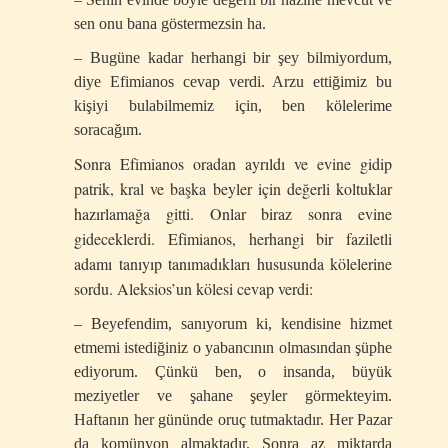
sen onu bana göstermezsin ha.
– Bugüne kadar herhangi bir şey bilmiyordum,
diye Efimianos cevap verdi. Arzu ettiğimiz bu
kişiyi bulabilmemiz için, ben kölelerime
soracağım.
Sonra Efimianos oradan ayrıldı ve evine gidip
patrik, kral ve başka beyler için değerli koltuklar
hazırlamağa gitti. Onlar biraz sonra evine
gideceklerdi. Efimianos, herhangi bir faziletli
adamı tanıyıp tanımadıkları hususunda kölelerine
sordu. Aleksios’un kölesi cevap verdi:
– Beyefendim, sanıyorum ki, kendisine hizmet
etmemi istediğiniz o yabancının olmasından şüphe
ediyorum. Çünkü ben, o insanda, büyük
meziyetler ve şahane şeyler görmekteyim.
Haftanın her gününde oruç tutmaktadır. Her Pazar
da komünyon almaktadır. Sonra az miktarda