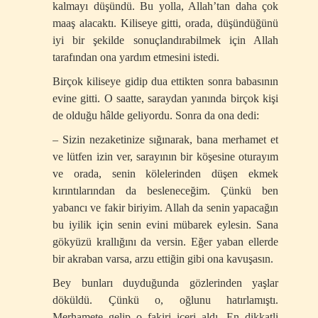
kalmayı düşündü. Bu yolla, Allah’tan daha çok
maaş alacaktı. Kiliseye gitti, orada, düşündüğünü
iyi bir şekilde sonuçlandırabilmek için Allah
tarafından ona yardım etmesini istedi.
Birçok kiliseye gidip dua ettikten sonra babasının
evine gitti. O saatte, saraydan yanında birçok kişi
de olduğu hâlde geliyordu. Sonra da ona dedi:
– Sizin nezaketinize sığınarak, bana merhamet et
ve lütfen izin ver, sarayının bir köşesine oturayım
ve orada, senin kölelerinden düşen ekmek
kırıntılarından da besleneceğim. Çünkü ben
yabancı ve fakir biriyim. Allah da senin yapacağın
bu iyilik için senin evini mübarek eylesin. Sana
gökyüzü krallığını da versin. Eğer yaban ellerde
bir akraban varsa, arzu ettiğin gibi ona kavuşasın.
Bey bunları duyduğunda gözlerinden yaşlar
döküldü. Çünkü o, oğlunu hatırlamıştı.
Merhamete gelip o fakiri içeri aldı. En dikkatli