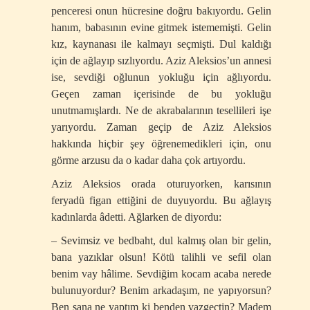
penceresi onun hücresine doğru bakıyordu. Gelin
hanım, babasının evine gitmek istememişti. Gelin
kız, kaynanası ile kalmayı seçmişti. Dul kaldığı
için de ağlayıp sızlıyordu. Aziz Aleksios’un annesi
ise, sevdiği oğlunun yokluğu için ağlıyordu.
Geçen zaman içerisinde de bu yokluğu
unutmamışlardı. Ne de akrabalarının tesellileri işe
yarıyordu. Zaman geçip de Aziz Aleksios
hakkında hiçbir şey öğrenemedikleri için, onu
görme arzusu da o kadar daha çok artıyordu.
Aziz Aleksios orada oturuyorken, karısının
feryadü figan ettiğini de duyuyordu. Bu ağlayış
kadınlarda âdetti. Ağlarken de diyordu:
– Sevimsiz ve bedbaht, dul kalmış olan bir gelin,
bana yazıklar olsun! Kötü talihli ve sefil olan
benim vay hâlime. Sevdiğim kocam acaba nerede
bulunuyordur? Benim arkadaşım, ne yapıyorsun?
Ben sana ne yaptım ki benden vazgeçtin? Madem