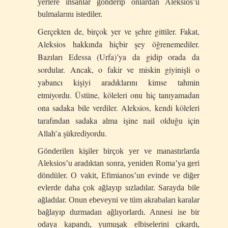
yerlere insanlar gönderip onlardan Aleksios’u
bulmalarını istediler.
Gerçekten de, birçok yer ve şehre gittiler. Fakat,
Aleksios hakkında hiçbir şey öğrenemediler.
Bazıları Edessa (Urfa)’ya da gidip orada da
sordular. Ancak, o fakir ve miskin giyinişli o
yabancı kişiyi aradıklarını kimse tahmin
etmiyordu. Üstüne, köleleri onu hiç tanıyamadan
ona sadaka bile verdiler. Aleksios, kendi köleleri
tarafından sadaka alma işine nail olduğu için
Allah’a şükrediyordu.
Gönderilen kişiler birçok yer ve manastırlarda
Aleksios’u aradıktan sonra, yeniden Roma’ya geri
döndüler. O vakit, Efimianos’un evinde ve diğer
evlerde daha çok ağlayıp sızladılar. Sarayda bile
ağladılar. Onun ebeveyni ve tüm akrabaları karalar
bağlayıp durmadan ağlıyorlardı. Annesi ise bir
odaya kapandı, yumuşak elbiselerini çıkardı,