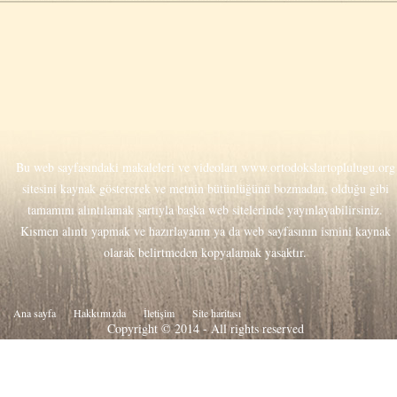
Bu web sayfasındaki makaleleri ve videoları
www.ortodokslartoplulugu.org
sitesini kaynak göstererek ve metnin bütünlüğünü bozmadan, olduğu gibi
tamamını alıntılamak şartıyla başka web sitelerinde yayınlayabilirsiniz.
Kısmen alıntı yapmak ve hazırlayanın ya da web sayfasının ismini kaynak
olarak belirtmeden kopyalamak yasaktır.
Ana sayfa
Hakkιmιzda
İletişim
Site haritası
Copyright © 2014 - All rights reserved