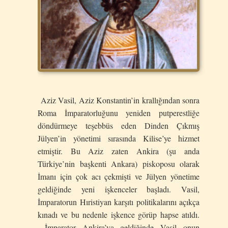
Aziz Vasil, Aziz Konstantin’in krallığından sonra
Roma İmparatorluğunu yeniden putperestliğe
döndürmeye teşebbüs eden Dinden Çıkmış
Jülyen’in yönetimi sırasında Kilise’ye hizmet
etmiştir. Bu Aziz zaten Ankira (şu anda
Türkiye’nin başkenti Ankara) piskoposu olarak
İmanı için çok acı çekmişti ve Jülyen yönetime
geldiğinde yeni işkenceler başladı. Vasil,
İmparatorun Hıristiyan karşıtı politikalarını açıkça
kınadı ve bu nedenle işkence görüp hapse atıldı.
İmparator Ankira’ya geldiğinde Vasil onun