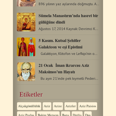
896 yılının yaz aylarında doğmuştu. Anne ve babası tarım…
Sümela Manastırın’nda hasret bir
gülüğüne dindi
Ağustos 17, 2014 Kaynak: Devrimci Karadeniz Trabzon Maçka’nın…
5 Kasım. Kutsal Şehitler
Galakteon ve eşi Epistimi
Galaktiyon, Klitofon ve Lefkipi’nin oğluydu ve bu…
21 Ocak İman ikrarcısı Aziz
Maksimos’un Hayatı
Bu ayın 21’inde pek kıymetli Pederimiz İtirafçı Maksimos’un…
Etiketler
Alçakgönüllülük
Aziz
Azize
Azizler
Aziz Paisios
Aziz Pavlus
Bakire Meryem
Barış
Diriliş
Dua