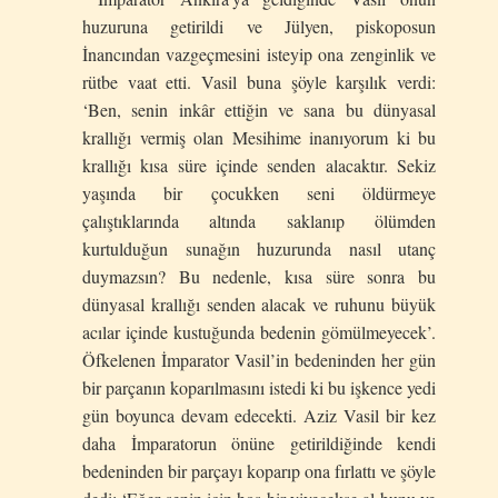
huzuruna getirildi ve Jülyen, piskoposun
İnancından vazgeçmesini isteyip ona zenginlik ve
rütbe vaat etti. Vasil buna şöyle karşılık verdi:
‘Ben, senin inkâr ettiğin ve sana bu dünyasal
krallığı vermiş olan Mesihime inanıyorum ki bu
krallığı kısa süre içinde senden alacaktır. Sekiz
yaşında bir çocukken seni öldürmeye
çalıştıklarında altında saklanıp ölümden
kurtulduğun sunağın huzurunda nasıl utanç
duymazsın? Bu nedenle, kısa süre sonra bu
dünyasal krallığı senden alacak ve ruhunu büyük
acılar içinde kustuğunda bedenin gömülmeyecek’.
Öfkelenen İmparator Vasil’in bedeninden her gün
bir parçanın koparılmasını istedi ki bu işkence yedi
gün boyunca devam edecekti. Aziz Vasil bir kez
daha İmparatorun önüne getirildiğinde kendi
bedeninden bir parçayı koparıp ona fırlattı ve şöyle