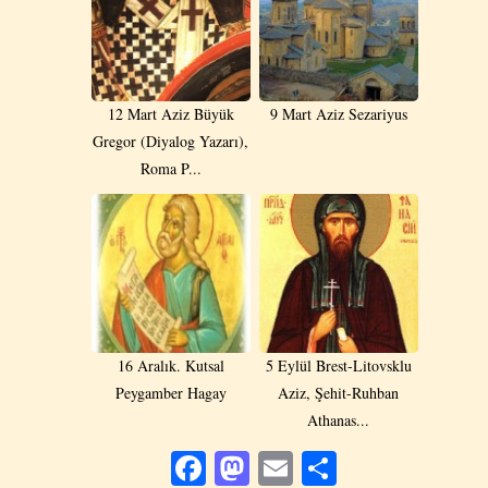
12 Mart Aziz Büyük
9 Mart Aziz Sezariyus
Gregor (Diyalog Yazarı),
Roma P...
16 Aralık. Kutsal
5 Eylül Brest-Litovsklu
Peygamber Hagay
Aziz, Şehit-Ruhban
Athanas...
Facebook
Mastodon
Email
Share