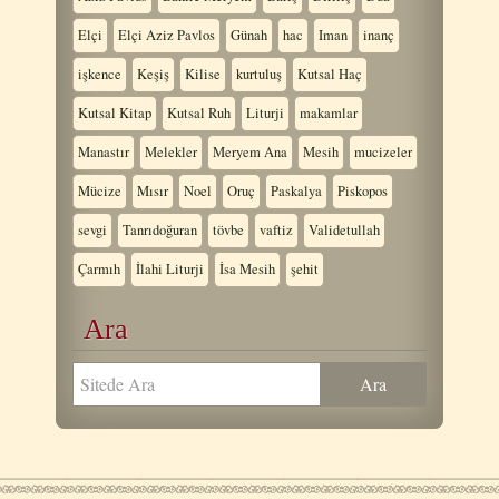
Elçi
Elçi Aziz Pavlos
Günah
hac
Iman
inanç
işkence
Keşiş
Kilise
kurtuluş
Kutsal Haç
Kutsal Kitap
Kutsal Ruh
Liturji
makamlar
Manastır
Melekler
Meryem Ana
Mesih
mucizeler
Mücize
Mısır
Noel
Oruç
Paskalya
Piskopos
sevgi
Tanrıdoğuran
tövbe
vaftiz
Validetullah
Çarmıh
İlahi Liturji
İsa Mesih
şehit
Ara