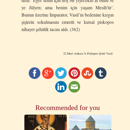
dedi: ‘Eğer senin için hoş bir yiyecekse al bunu ve
ye Jülyen; ama benim için yaşam Mesih’tir’.
Bunun üzerine İmparator, Vasil’in bedenine kızgın
şişlerin sokulmasını emretti ve kutsal piskopos
nihayet şehitlik tacını aldı. (362)
22 Mart Ankara’lı Piskopos-Şehit Vasil
Recommended for you