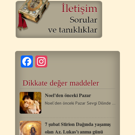
Facebook
Instagram
Dikkate değer maddeler
Noel’den önceki Pazar
Noel’den önceki Pazar Sevgi Dilinde Hakediş “İsa Mesih’in…
7 şubat Stirion Dağında yaşamış
olan Az. Lukas’ı anma günü