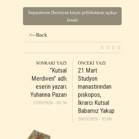
İmparatorun Hıristiyan karşıtı politikalarını açıkça
kınadı
<--Back
SONRAKİ YAZI
ÖNCEKİ YAZI
“Kutsal
21 Mart
Merdiven” adlι
Studyon
eserin yazarι
manastırından
Yuhanna Pazarı
piskopos,
İkrarcı Kutsal
21/03/2026 - 01:30
Babamız Yakup
20/03/2026 - 02:00