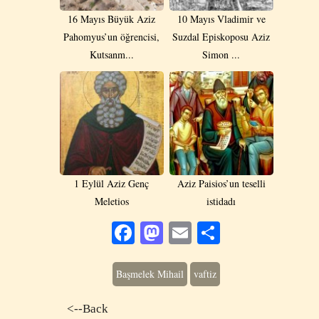
16 Mayıs Büyük Aziz
10 Mayıs Vladimir ve
Pahomyus’un öğrencisi,
Suzdal Episkoposu Aziz
Kutsanm...
Simon ...
1 Eylül Aziz Genç
Aziz Paisios’un teselli
Meletios
istidadı
Facebook
Mastodon
Email
Share
Başmelek Mihail
vaftiz
<--Back