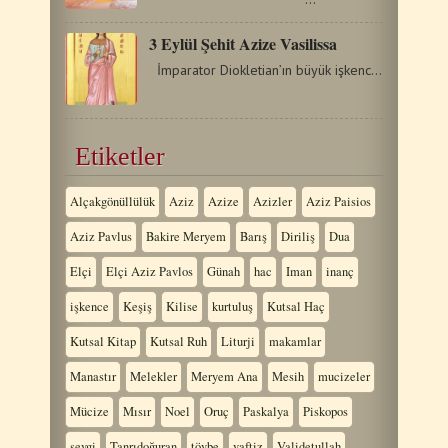
3 Eylül Şehit Azize Vasilissa
İmparator Diokletian’ın büyük işkenceleri zamanında…
Etiketler
Alçakgönüllülük
Aziz
Azize
Azizler
Aziz Paisios
Aziz Pavlus
Bakire Meryem
Barış
Diriliş
Dua
Elçi
Elçi Aziz Pavlos
Günah
hac
Iman
inanç
işkence
Keşiş
Kilise
kurtuluş
Kutsal Haç
Kutsal Kitap
Kutsal Ruh
Liturji
makamlar
Manastır
Melekler
Meryem Ana
Mesih
mucizeler
Mücize
Mısır
Noel
Oruç
Paskalya
Piskopos
sevgi
Tanrıdoğuran
tövbe
vaftiz
Validetullah