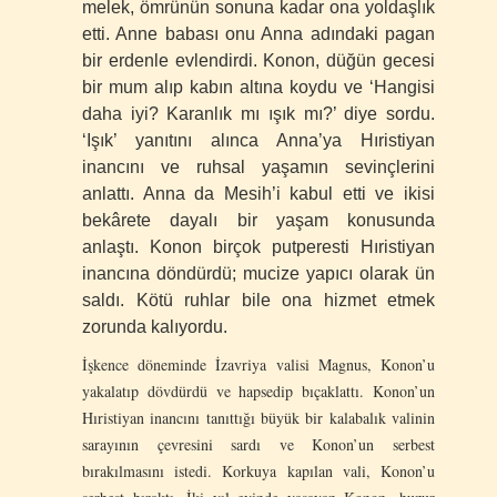
melek, ömrünün sonuna kadar ona yoldaşlık
etti. Anne babası onu Anna adındaki pagan
bir erdenle evlendirdi. Konon, düğün gecesi
bir mum alıp kabın altına koydu ve ‘Hangisi
daha iyi? Karanlık mı ışık mı?’ diye sordu.
‘Işık’ yanıtını alınca Anna’ya Hıristiyan
inancını ve ruhsal yaşamın sevinçlerini
anlattı. Anna da Mesih’i kabul etti ve ikisi
bekârete dayalı bir yaşam konusunda
anlaştı. Konon birçok putperesti Hıristiyan
inancına döndürdü; mucize yapıcı olarak ün
saldı. Kötü ruhlar bile ona hizmet etmek
zorunda kalıyordu.
İşkence döneminde İzavriya valisi Magnus, Konon’u
yakalatıp dövdürdü ve hapsedip bıçaklattı. Konon’un
Hıristiyan inancını tanıttığı büyük bir kalabalık valinin
sarayının çevresini sardı ve Konon’un serbest
bırakılmasını istedi. Korkuya kapılan vali, Konon’u