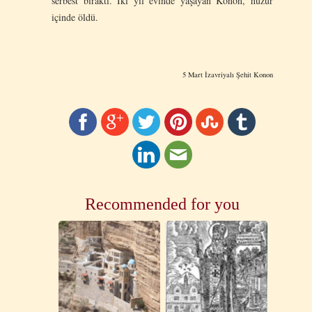
serbest bıraktı. İki yıl evinde yaşayan Konon, huzur
içinde öldü.
5 Mart İzavriyalı Şehit Konon
Recommended for you