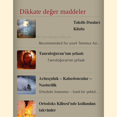
Dikkate değer maddeler
Takdis Duaları
Kitabı
Pdf için buraya tıklayın
Recommended for you4 Temmuz Aziz Andreas, Girit Başpiskoposu13…
Tanrıdoğuran’nın şefaatı
Tanrıdoğuran’nın şefaatı
Ariusçuluk – Kalsedoncular –
Nasturilik
Ortodoks İnancımız – basit bir şekilde ifade etmemiz gerekirse…
Ortodoks Kilisesi’nde kullanılan
takvimler
…