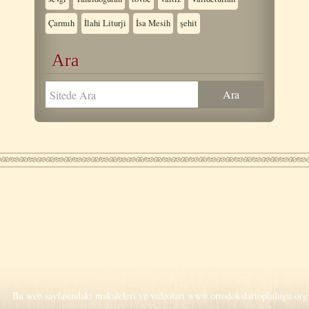
Çarmıh
İlahi Liturji
İsa Mesih
şehit
Ara
Bu web sayfasındaki makaleleri ve videoları
www.ortodokslartoplulugu.org