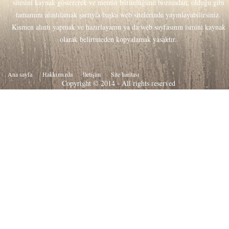
sitesini kaynak göstererek ve metnin bütünlüğünü bozmadan, olduğu gibi
tamamını alıntılamak şartıyla başka web sitelerinde yayınlayabilirsiniz.
Kısmen alıntı yapmak ve hazırlayanın ya da web sayfasının ismini kaynak
olarak belirtmeden kopyalamak yasaktır.
Ana sayfa
Hakkιmιzda
İletişim
Site haritası
Copyright © 2014 - All rights reserved