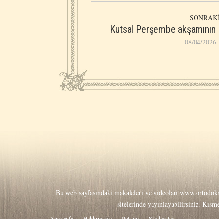
SONRAKİ
Kutsal Perşembe akşamının 
08/04/2026 
Bu web sayfasındaki makaleleri ve videoları
www.ortodoks
sitelerinde yayınlayabilirsiniz. Kıs
Ana sayfa
Hakkιmιzda
İletişim
Site haritası