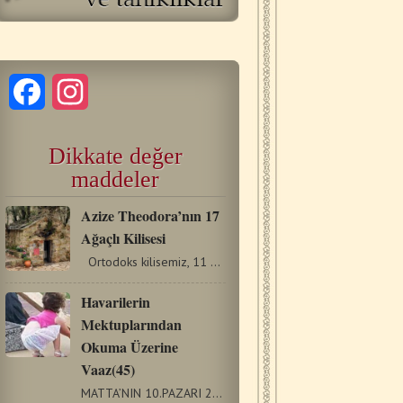
Facebook
Instagram
Dikkate değer
maddeler
Azize Theodora’nın 17
Ağaçlı Kilisesi
Ortodoks kilisemiz, 11 Eylül’de, Yunanistan’ın Vasta…
Havarilerin
Mektuplarından
Okuma Üzerine
Vaaz(45)
MATTA’NIN 10.PAZARI 25/8/2019 Korintliler 4: 9-16) Bugünkü…