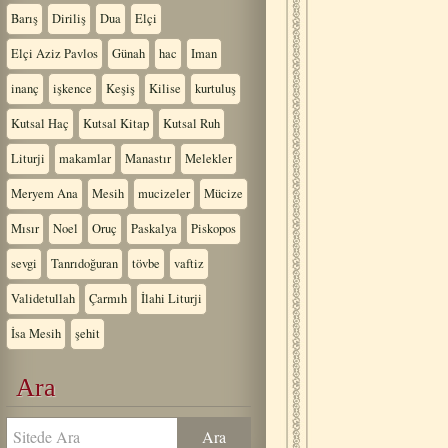
Barış
Diriliş
Dua
Elçi
Elçi Aziz Pavlos
Günah
hac
Iman
inanç
işkence
Keşiş
Kilise
kurtuluş
Kutsal Haç
Kutsal Kitap
Kutsal Ruh
Liturji
makamlar
Manastır
Melekler
Meryem Ana
Mesih
mucizeler
Mücize
Mısır
Noel
Oruç
Paskalya
Piskopos
sevgi
Tanrıdoğuran
tövbe
vaftiz
Validetullah
Çarmıh
İlahi Liturji
İsa Mesih
şehit
Ara