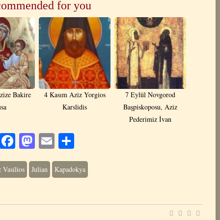
ommended for you
zize Bakire
4 Kasım Aziz Yorgios
7 Eylül Novgorod
sa
Karslidis
Başpiskoposu, Aziz
Pederimiz İvan
Facebook
Mastodon
Email
Share
 Vasilios
Julian
Kapadokya