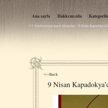
Ana sayfa
Hakkιmιzda
Kategoril
/ Azizlerimizin hayat hikayeleri /
9 Nisan Kapadokya’da
<--Back
9 Nisan Kapadokya’d