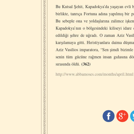
Bu Kutsal Şehit, Kapadokya’da yaşayan evli b
birlikte, tanrıça Fortuna adına yapılmış bir
Bu sebeple ona ve yoldaşlarına zalimce işken
Kapadokya’nın o bölgesindeki kiliseyi idare 
edildiği şehre de uğradı. O zaman Aziz Vasi
karşılamaya gitti. Hıristiyanlara daima düşm
Aziz Vasilios imparatora, “Sen şimdi bizimle 
senin tüm gücüne rağmen insan gıdasına dönü
(362)
sırasında öldü.
http://www.abbamoses.com/months/april.html