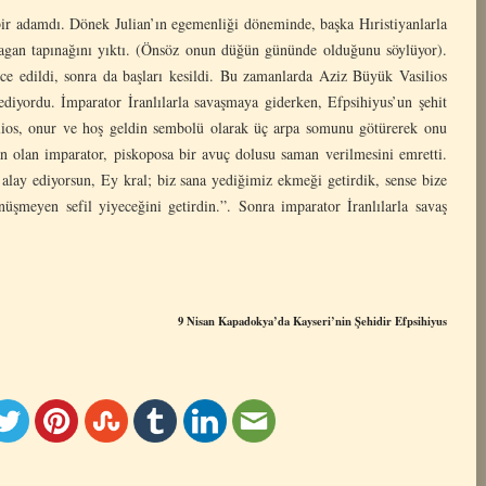
ir adamdı. Dönek Julian’ın egemenliği döneminde, başka Hıristiyanlarla
 pagan tapınağını yıktı. (Önsöz onun düğün gününde olduğunu söylüyor).
ce edildi, sonra da başları kesildi. Bu zamanlarda Aziz Büyük Vasilios
ediyordu. İmparator İranlılarla savaşmaya giderken, Efpsihiyus’un şehit
lios, onur ve hoş geldin sembolü olarak üç arpa somunu götürerek onu
an olan imparator, piskoposa bir avuç dolusu saman verilmesini emretti.
alay ediyorsun, Ey kral; biz sana yediğimiz ekmeği getirdik, sense bize
şmeyen sefil yiyeceğini getirdin.”. Sonra imparator İranlılarla savaş
9 Nisan Kapadokya’da Kayseri
’
nin
Ş
ehidir Efpsihiyus