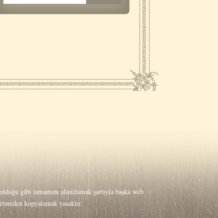
lduğu gibi tamamını alıntılamak şartıyla başka web
lirtmeden kopyalamak yasaktır.