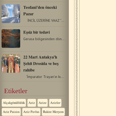
Teofani’den önceki
Pazar
İNCİL ÜZERİNE VAAZ “RAB’BİN YOLUNU HAZIRLAYIN”…
Eşsiz bir tedavi
Gerasa bölgesinden döndükten sonra İsa, ölümü bekleyen…
22 Mart Antakya’lı
Şehit Drosida ve beş
rahibe
‘İmparator Trayan’ın kızıydı ve Mesih uğruna…
Etiketler
Alçakgönüllülük
Aziz
Azize
Azizler
Aziz Paisios
Aziz Pavlus
Bakire Meryem