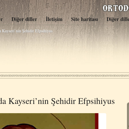
er
Diğer diller
İletişim
Site haritası
Diğer dill
 Kayseri’nin Şehidir Efpsihiyus
a Kayseri’nin Şehidir Efpsihiyus