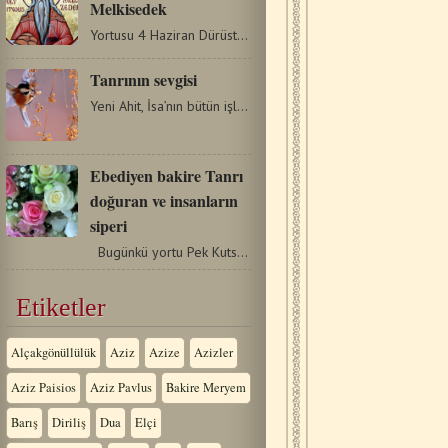
Melkisedek
Yortusu 4 Haziran Dürüst Melkisedek, Şalem'in (Kudüs) Kralıydı.…
Tanrının sevgisi
Yeni Ahit, İsa’nın bütün işlerini, öğretilerini, eylemlerini,…
Ebediyen bakire Tanrı
doğuran ve insanların
siperi
Bugünkü yortu Pek Kutsal Tanrıdoğuranın eşarpı…
Etiketler
Alçakgönüllülük
Aziz
Azize
Azizler
Aziz Paisios
Aziz Pavlus
Bakire Meryem
Barış
Diriliş
Dua
Elçi