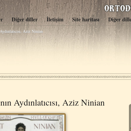
er
Diğer diller
İletişim
Site haritası
Diğer dill
Aydınlatıcısı, Aziz Ninian
nın Aydınlatıcısı, Aziz Ninian