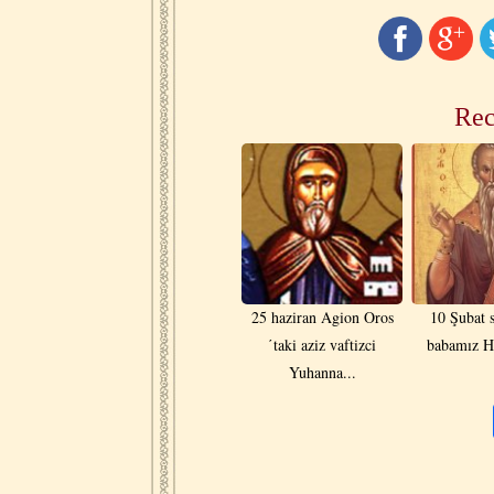
Rec
25 haziran Agion Oros
10 Şubat 
΄taki aziz vaftizci
babamız H
Yuhanna...