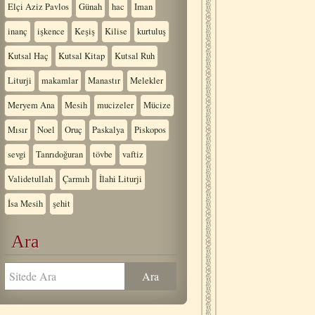
Elçi Aziz Pavlos
Günah
hac
Iman
inanç
işkence
Keşiş
Kilise
kurtuluş
Kutsal Haç
Kutsal Kitap
Kutsal Ruh
Liturji
makamlar
Manastır
Melekler
Meryem Ana
Mesih
mucizeler
Mücize
Mısır
Noel
Oruç
Paskalya
Piskopos
sevgi
Tanrıdoğuran
tövbe
vaftiz
Validetullah
Çarmıh
İlahi Liturji
İsa Mesih
şehit
Ara