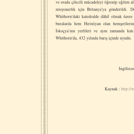
ve orada çilecili mücadeleyi öğrenip eğitim al
misyonerlik için Britanya’ya gönderildi.
Whithorn’daki katedralde dâhil olmak üzere 
buralarda hem Hıristiyan olan hemşerileri
İskoçya’nın yerlileri ve aynı zamanda katı
Whithorn’da, 432 yılında barış içinde uyudu.
Ingilizc
Kaynak :
http:/