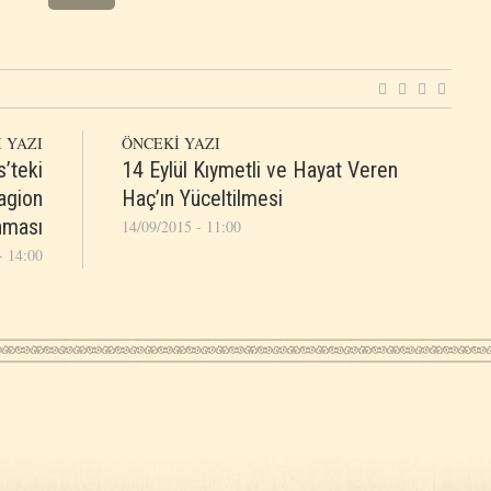
 YAZI
ÖNCEKİ YAZI
s’teki
14 Eylül Kıymetli ve Hayat Veren
agion
Haç’ın Yüceltilmesi
nması
14/09/2015 - 11:00
- 14:00