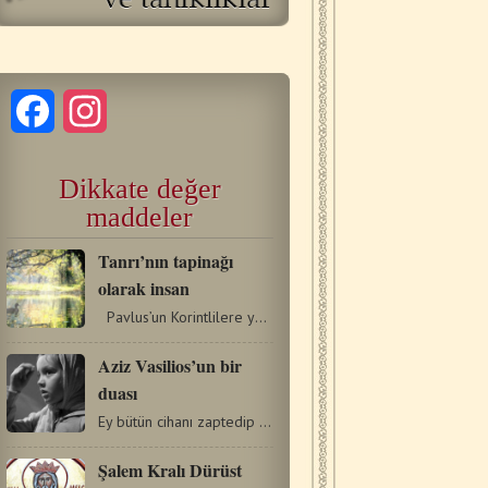
Facebook
Instagram
Dikkate değer
maddeler
Tanrı’nın tapinağı
olarak insan
Pavlus’un Korintlilere yazdığı ikinci mektubundan…
Aziz Vasilios’un bir
duası
Ey bütün cihanı zaptedip tutan Rab, yücelerde sakin olup…
Şalem Kralı Dürüst