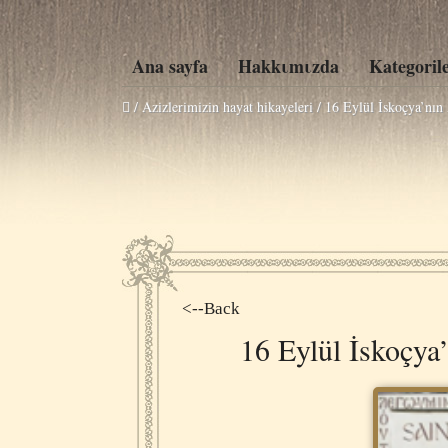
Ana sayfa
Hakkιmιzda
Kategoril
/ Azizlerimizin hayat hikayeleri /
16 Eylül İskoçya’nın 
<--Back
16 Eylül İskoçya’