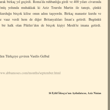
arak birkaç yıl geçirdi. Roma’da ruhbanlığa girdi ve 400 yıları civarında
 Dönüş yolunda muhakkak ki Aziz Tourslu Martin ile tanıştı, çünkü
kurduğu birçok kilise onun adını taşıyordu. Birkaç manastır kurdu ve
ne vaaz verdi hem de diğer Britanyalıları İman’a getirdi. Bugünkü
 bir halk olan Piktler’den de birçok kişiyi Mesih’te imana getirdi.
eden Türkçeye çeviren Vasilis Gelbal
/www.abbamoses.com/months/september.html
16 Eylül İskoçya’nın Aydınlatıcısı, Aziz Ninian