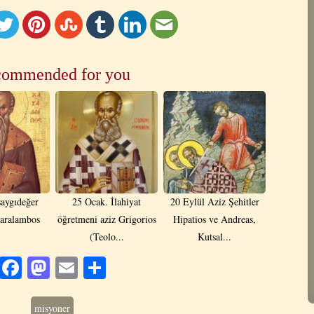
ommended for you
saygıdeğer
25 Ocak. İlahiyat
20 Eylül Aziz Şehitler
aralambos
öğretmeni aziz Grigorios
Hipatios ve Andreas,
(Teolo...
Kutsal...
Facebook
Mastodon
Email
Share
misyoner