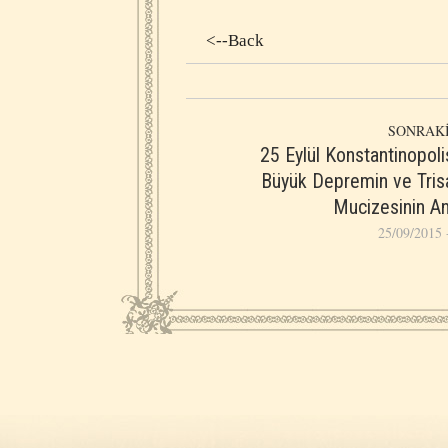
<--Back
SONRAKİ
25 Eylül Konstantinopoli
Büyük Depremin ve Tris
Mucizesinin A
25/09/2015 