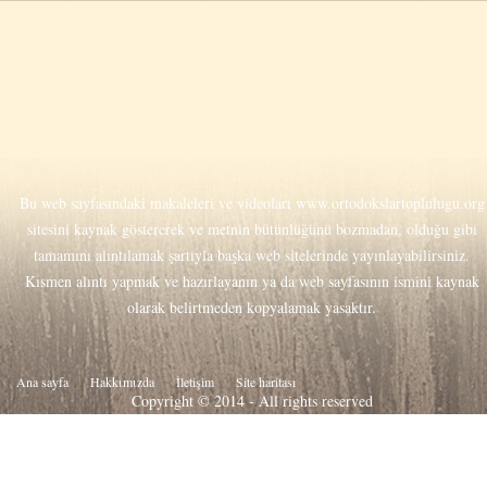
Bu web sayfasındaki makaleleri ve videoları
www.ortodokslartoplulugu.org
sitesini kaynak göstererek ve metnin bütünlüğünü bozmadan, olduğu gibi
tamamını alıntılamak şartıyla başka web sitelerinde yayınlayabilirsiniz.
Kısmen alıntı yapmak ve hazırlayanın ya da web sayfasının ismini kaynak
olarak belirtmeden kopyalamak yasaktır.
Ana sayfa
Hakkιmιzda
İletişim
Site haritası
Copyright © 2014 - All rights reserved