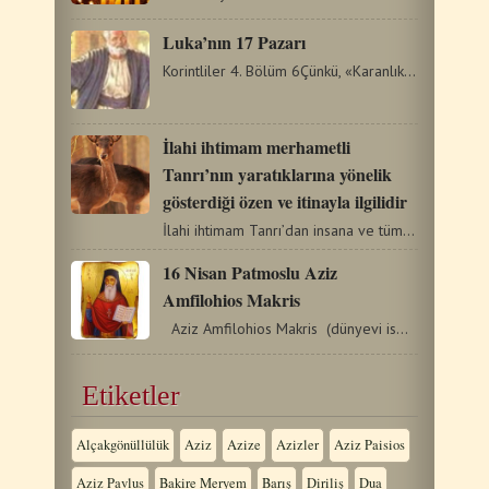
Luka’nın 17 Pazarı
Korintliler 4. Bölüm 6Çünkü, «Karanlıktan ışık parlayacak»…
İlahi ihtimam merhametli
Tanrı’nın yaratıklarına yönelik
gösterdiği özen ve itinayla ilgilidir
İlahi ihtimam Tanrı’dan insana ve tüm yaradılışa sunulan…
16 Nisan Patmoslu Aziz
Amfilohios Makris
Aziz Amfilohios Makris (dünyevi ismiyle Atanasios Makris),…
Etiketler
Alçakgönüllülük
Aziz
Azize
Azizler
Aziz Paisios
Aziz Pavlus
Bakire Meryem
Barış
Diriliş
Dua