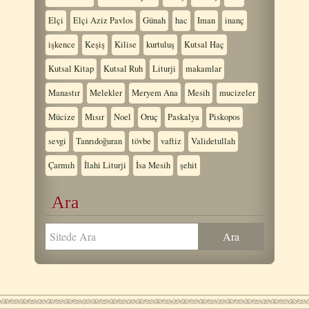
Elçi
Elçi Aziz Pavlos
Günah
hac
Iman
inanç
işkence
Keşiş
Kilise
kurtuluş
Kutsal Haç
Kutsal Kitap
Kutsal Ruh
Liturji
makamlar
Manastır
Melekler
Meryem Ana
Mesih
mucizeler
Mücize
Mısır
Noel
Oruç
Paskalya
Piskopos
sevgi
Tanrıdoğuran
tövbe
vaftiz
Validetullah
Çarmıh
İlahi Liturji
İsa Mesih
şehit
Ara