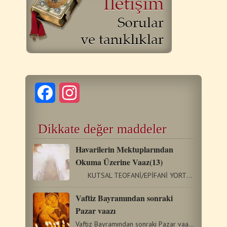
Facebook
Instagram
Dikkate değer maddeler
Havarilerin Mektuplarından
Okuma Üzerine Vaaz(13)
KUTSAL TEOFANİ/EPİFANİ YORTUSU 6/1/2019 (Titus 2:11-14;…
Vaftiz Bayramından sonraki
Pazar vaazı
Vaftiz Bayramından sonraki Pazar vaazı G ö r ü n e n N…