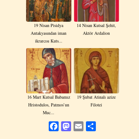
19 Νisan Pisidya
14 Nisan Kutsal Şehit,
Antakyasından iman
Aktör Ardalion
ikrarcısı Kuts...
16 Mart Kutsal Babamız
19 Şubat Atinalı azize
Hristodulos, Patmos’un
Filotei
Muc...
Facebook
Mastodon
Email
Share