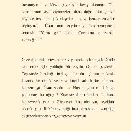
savunuyor : « Kisve giymekle keşiş olunmaz. Din
adamlarının sivil giyinmeleri daha doğru olur çünkü
böylece insanlara yakınlaşırlar… » ve benzer zırvalar
söylüyordu. Üstat onu caydırmayı başaramayınca,
sonunda “Yarın gel” dedi. “Cevabımı o zaman
vereceğim.”
Gece dua etti, ertesi sabah ziyaretçisi tekrar geldiğinde
ona onun için yolduğu bir zeytin ağacını gösterdi.
Tepesinde bıraktığı birkaç dalın da uçlarını makasla
kesmiş, bir tür, kisvesiz ve küçük sakallı din adamına
benzetmişti. Üstat sordu : « Hoşuna gitti mi kabuğu
yolunmuş bu ağaç ? Kisvesiz din adamları da buna
benzeyecek işte. » Ziyaretçi ikna olmuştu, teşekkür
ederek gitti. Rahibin verdiği basit örnek onu yenilikçi
düşüncelerinden vazgeçirmeye yetmişti.