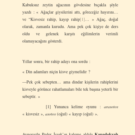
Kabuksuz zeytin ağacının gövdesine bıçakla şöyle
yazdı : « Ağaçlar giysilerini attı, gőreceğiz hayırını…
ve “Kisvesiz rahip, kayıp rahip
[1]
… » Ağaç, doğal
olarak, zamanla kurudu. Ama pek çok kişiye de ders
oldu ve gelenek karşıtı eğilimlerin verimli
olamayacağını gösterdi.
Yıllar sonra, bir rahip adayı ona sordu :
« Din adamları niçin kisve giymelidir ?
—Pek çok sebepten… ama dindar kişilerin rahiplerini
kisveyle görünce rahatlamaları bile tek başına yeterli bir
sebeptir. »
[1] Yunanca kelime oyunu :
arasotos
« kisvesiz »,
asotos
(oğul) « kayıp (oğul) ».
Kapadokyalı
Aynorozlu Peder İsaak’ın kaleme aldığı