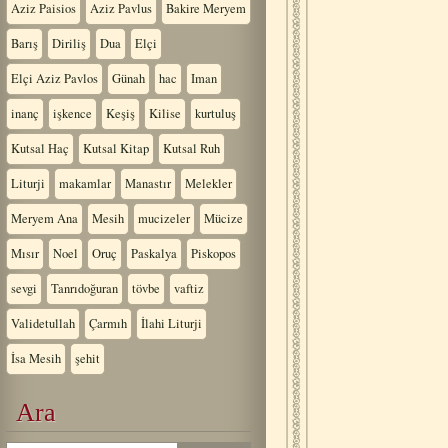
Aziz Paisios
Aziz Pavlus
Bakire Meryem
Barış
Diriliş
Dua
Elçi
Elçi Aziz Pavlos
Günah
hac
Iman
inanç
işkence
Keşiş
Kilise
kurtuluş
Kutsal Haç
Kutsal Kitap
Kutsal Ruh
Liturji
makamlar
Manastır
Melekler
Meryem Ana
Mesih
mucizeler
Mücize
Mısır
Noel
Oruç
Paskalya
Piskopos
sevgi
Tanrıdoğuran
tövbe
vaftiz
Validetullah
Çarmıh
İlahi Liturji
İsa Mesih
şehit
Ara