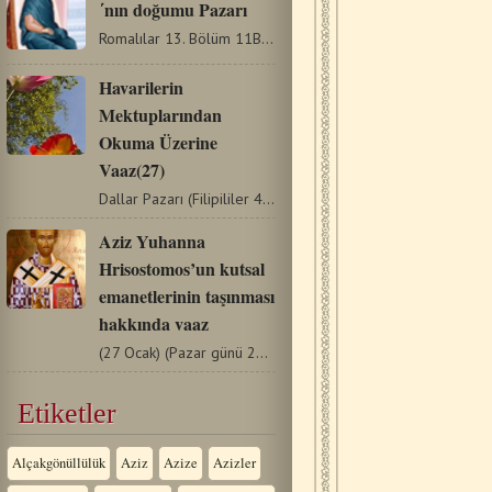
΄nın doğumu Pazarı
Romalılar 13. Bölüm 11Bunu, yaşadığınız zamanın bilincinde…
Havarilerin
Mektuplarından
Okuma Üzerine
Vaaz(27)
Dallar Pazarı (Filipililer 4:4-9) 21/04/2019 Ulusların…
Aziz Yuhanna
Hrisostomos’un kutsal
emanetlerinin taşınması
hakkında vaaz
(27 Ocak) (Pazar günü 26/1/2020 okunacak) Kilisemiz 27…
Etiketler
Alçakgönüllülük
Aziz
Azize
Azizler