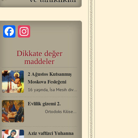
Facebook
Instagram
Dikkate değer
maddeler
2 Ağustos Kutsanmış
Moskova Fesleğeni
16 yaşında, İsa Mesih divanisi ünvanını aldı, 72 yıl…
Evlilik gizemi 2.
Ortodoks Kilisesi΄nde evlilik gizemi BÖLÜM…
Aziz vaftizci Yuhanna