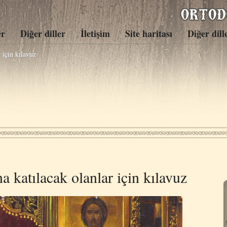
er
Diğer diller
İletişim
Site haritası
Diğer dill
r için kılavuz
na katılacak olanlar için kılavuz