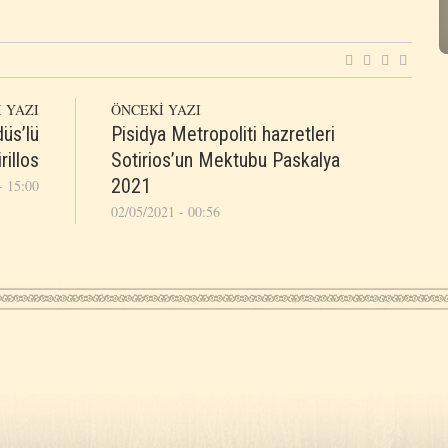
 YAZI
ÖNCEKİ YAZI
üs’lü
Pisidya Metropoliti hazretleri
rillos
Sotirios’un Mektubu Paskalya
2021
- 15:00
02/05/2021 - 00:56