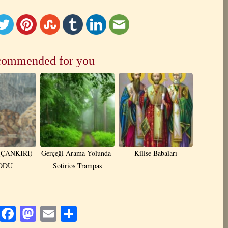
ommended for you
ÇANKIRI)
Gerçeği Arama Yolunda-
Kilise Babaları
ODU
Sotirios Trampas
Facebook
Mastodon
Email
Share