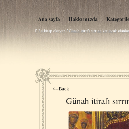
Ana sayfa
Hakkιmιzda
Kategoril
/ e-kitap okuyun /
Günah itirafı sırrına katılacak olanla
<--Back
Günah itirafı sırrı