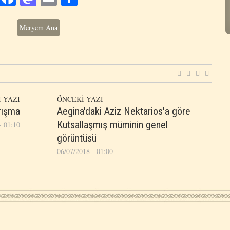
Meryem Ana
 YAZI
ÖNCEKİ YAZI
arışma
Aegina'daki Aziz Nektarios'a göre
Kutsallaşmış müminin genel
- 01:10
görüntüsü
06/07/2018 - 01:00