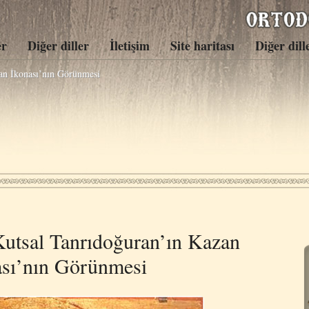
er
Diğer diller
İletişim
Site haritası
Diğer dill
an İkonası’nın Görünmesi
utsal Tanrıdoğuran’ın Kazan
ası’nın Görünmesi