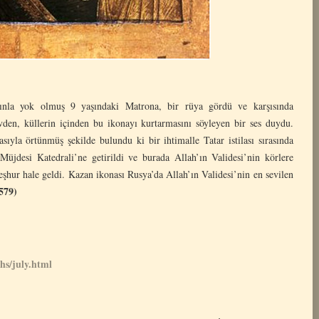
gınla yok olmuş 9 yaşındaki Matrona, bir rüya gördü ve karşısında
vden, küllerin içinden bu ikonayı kurtarmasını söyleyen bir ses duydu.
asıyla örtünmüş şekilde bulundu ki bir ihtimalle Tatar istilası sırasında
Müjdesi Katedrali’ne getirildi ve burada Allah’ın Validesi’nin körlere
şhur hale geldi. Kazan ikonası Rusya’da Allah’ın Validesi’nin en sevilen
579)
s/july.html