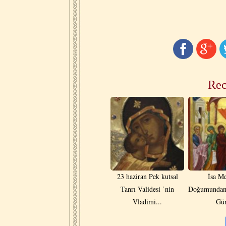
Rec
23 haziran Pek kutsal
İsa Me
Tanrı Validesi ΄nin
Doğumundan 
Vladimi...
Gü