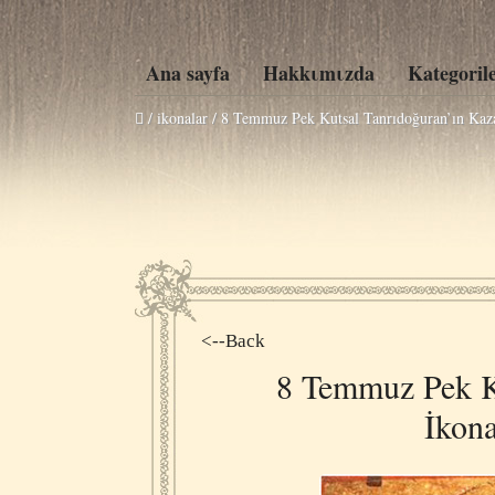
Ana sayfa
Hakkιmιzda
Kategoril
/ ikonalar /
8 Temmuz Pek Kutsal Tanrıdoğuran’ın Kaz
<--Back
8 Temmuz Pek K
İkon