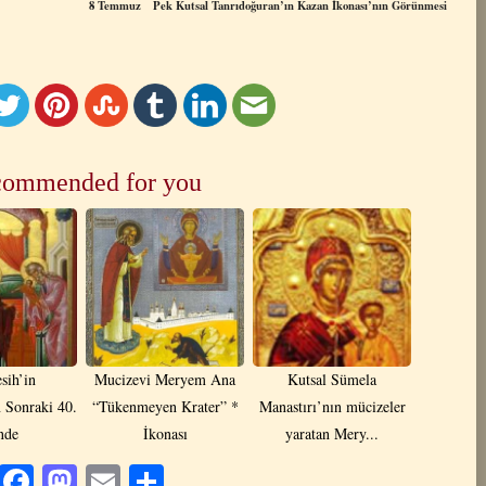
8 Temmuz Pek Kutsal Tanrıdoğuran’ın Kazan İkonası’nın Görünmesi
ommended for you
sih’in
Mucizevi Meryem Ana
Kutsal Sümela
Sonraki 40.
“Tükenmeyen Krater” *
Manastırı’nın mücizeler
nde
İkonası
yaratan Mery...
Facebook
Mastodon
Email
Share