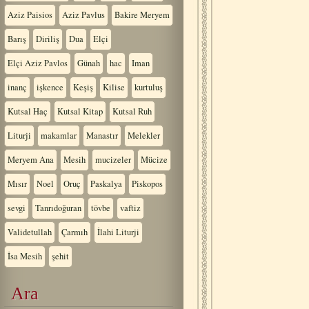
Aziz Paisios
Aziz Pavlus
Bakire Meryem
Barış
Diriliş
Dua
Elçi
Elçi Aziz Pavlos
Günah
hac
Iman
inanç
işkence
Keşiş
Kilise
kurtuluş
Kutsal Haç
Kutsal Kitap
Kutsal Ruh
Liturji
makamlar
Manastır
Melekler
Meryem Ana
Mesih
mucizeler
Mücize
Mısır
Noel
Oruç
Paskalya
Piskopos
sevgi
Tanrıdoğuran
tövbe
vaftiz
Validetullah
Çarmıh
İlahi Liturji
İsa Mesih
şehit
Ara