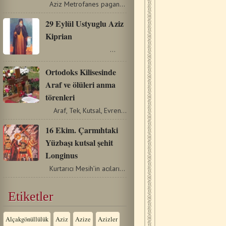
Aziz Metrofanes pagan bir ailede doğmuş olsa da, sonradan…
29 Eylül Ustyuglu Aziz
Kiprian
…
Ortodoks Kilisesinde
Araf ve ölüleri anma
törenleri
Araf, Tek, Kutsal, Evrensel ve Elçisel Kilise'nin hiçbir…
16 Ekim. Çarmıhtaki
Yüzbaşı kutsal şehit
Longinus
Kurtarıcı Mesih’in acıları ve ölümü sırasında…
Etiketler
Alçakgönüllülük
Aziz
Azize
Azizler