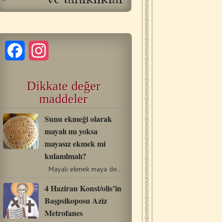
Facebook
Instagram
Dikkate değer
maddeler
Sunu ekmeği olarak
mayalı mı yoksa
mayasız ekmek mi
kulanılmalı?
Mayalı ekmek maya denilen enzimle yapılır. Un, su ve maya…
4 Ηaziran Konst/olis’in
Başpsikoposu Aziz
Metrofanes