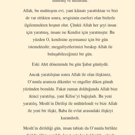
dinleniş ve huzurdur.
Allah, bu muhteşem evi, yani kâinatı yarattıktan ve bizi
de var ettikten sonra, sevgisinin eserleri olan bizlerle
ilgilenmekten hoşnut olur. Çünkü Allah her şeyi insan
için yaratmış, insanı ise Kendisi için yaratmıştır. Bu
yüzden O, kendisine ayırmamız için bir gün
istemektedir; meşguliyetlerimizi bırakıp Allah ile
buluşabileceğimiz bir gün.
Eski Ahit döneminde bu gün Şabat günüydü.
Ancak yaratılıştan sonra Allah ile olan ilişkimiz,
O’nunla aramıza dikenler ve engeller diken günah
yüzünden bozuldu. Fakat zaman dolduğunda Allah bize
ikinci yaratılışı, yani Kilise’yi bağışladı. Bu yeni
yaratılış, Mesih’in Dirilişi ile mühürlendi ve bize Allah
ile yeni bir ilişki, Baba ile evlat arasındaki ilişkiyi
kazandırdı.
Mesih’in dirildiği gün, insan tabiatı da O’nunla birlikte