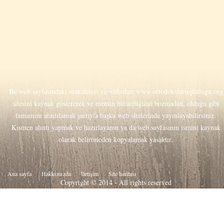
Bu web sayfasındaki makaleleri ve videoları
www.ortodokslartoplulugu.org
sitesini kaynak göstererek ve metnin bütünlüğünü bozmadan, olduğu gibi
tamamını alıntılamak şartıyla başka web sitelerinde yayınlayabilirsiniz.
Kısmen alıntı yapmak ve hazırlayanın ya da web sayfasının ismini kaynak
olarak belirtmeden kopyalamak yasaktır.
Ana sayfa
Hakkιmιzda
İletişim
Site haritası
Copyright © 2014 - All rights reserved