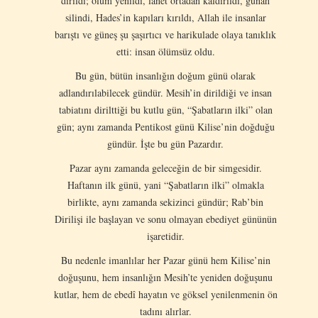
dirildi; ölüm yenildi, lanet ortadan kaldırıldı, günah
silindi, Hades’in kapıları kırıldı, Allah ile insanlar
barıştı ve güneş şu şaşırtıcı ve harikulade olaya tanıklık
etti: insan ölümsüz oldu.
Bu gün, bütün insanlığın doğum günü olarak
adlandırılabilecek gündür. Mesih’in dirildiği ve insan
tabiatını dirilttiği bu kutlu gün, “Şabatların ilki” olan
gün; aynı zamanda Pentikost günü Kilise’nin doğduğu
gündür. İşte bu gün Pazardır.
Pazar aynı zamanda geleceğin de bir simgesidir.
Haftanın ilk günü, yani “Şabatların ilki” olmakla
birlikte, aynı zamanda sekizinci gündür; Rab’bin
Dirilişi ile başlayan ve sonu olmayan ebediyet gününün
işaretidir.
Bu nedenle imanlılar her Pazar günü hem Kilise’nin
doğuşunu, hem insanlığın Mesih’te yeniden doğuşunu
kutlar, hem de ebedî hayatın ve göksel yenilenmenin ön
tadını alırlar.