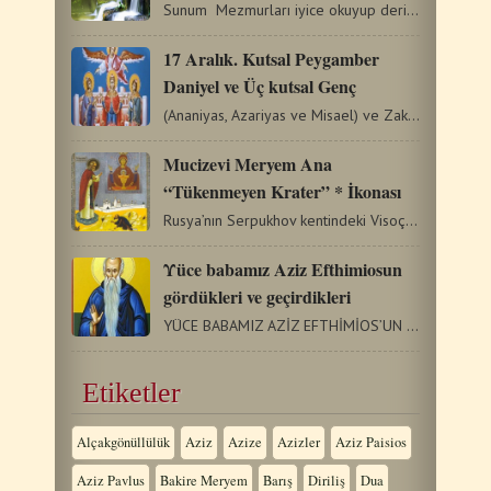
Sunum Mezmurları iyice okuyup derinlemesine anlamak gerekli…
17 Aralık. Kutsal Peygamber
Daniyel ve Üç kutsal Genç
(Ananiyas, Azariyas ve Misael) ve Zakinthos adasından Kutsallar…
Mucizevi Meryem Ana
“Tükenmeyen Krater” * İkonası
Rusya’nın Serpukhov kentindeki Visoçki Manastırına birçok…
Υüce babamız Aziz Efthimiosun
gördükleri ve geçirdikleri
YÜCE BABAMIZ AZİZ EFTHİMİOS’UN GÖRDÜKLERİ VE GEÇİRDİKLERİ…
Etiketler
Alçakgönüllülük
Aziz
Azize
Azizler
Aziz Paisios
Aziz Pavlus
Bakire Meryem
Barış
Diriliş
Dua