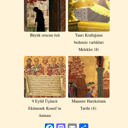
Büyük orucun özü
Tanrı Krallığının
bedensiz varlıkları
Melekler (8)
9 Eylül Üçüncü
Manastır Hareketinin
Ekümenik Konsil’in
Tarihi (4):
Anması
Facebook
Mastodon
Email
Share