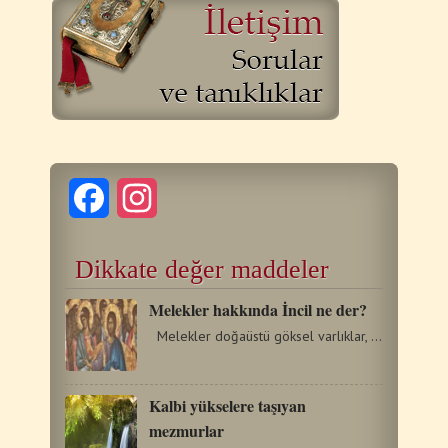
Facebook
Instagram
Dikkate değer maddeler
Melekler hakkında İncil ne der?
Melekler doğaüstü göksel varlıklar, Tanrı’nın hizmetçileri…
Kalbi yükselere taşıyan
mezmurlar