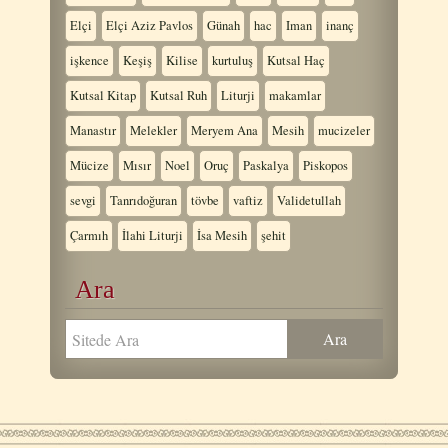
Elçi
Elçi Aziz Pavlos
Günah
hac
Iman
inanç
işkence
Keşiş
Kilise
kurtuluş
Kutsal Haç
Kutsal Kitap
Kutsal Ruh
Liturji
makamlar
Manastır
Melekler
Meryem Ana
Mesih
mucizeler
Mücize
Mısır
Noel
Oruç
Paskalya
Piskopos
sevgi
Tanrıdoğuran
tövbe
vaftiz
Validetullah
Çarmıh
İlahi Liturji
İsa Mesih
şehit
Ara