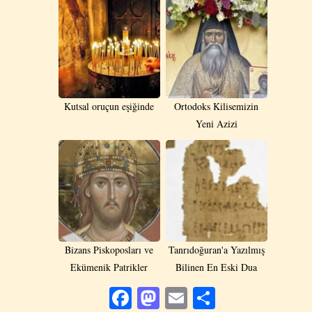
Kutsal oruçun eşiğinde
Ortodoks Kilisemizin
Yeni Azizi
Bizans Piskoposları ve
Tanrıdoğuran'a Yazılmış
Ekümenik Patrikler
Bilinen En Eski Dua
Facebook
Mastodon
Email
Share