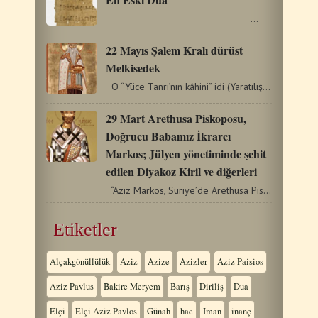
…
22 Mayıs Şalem Kralı dürüst
Melkisedek
O “Yüce Tanrı’nın kâhini” idi (Yaratılış…
29 Mart Arethusa Piskoposu,
Doğrucu Babamız İkrarcı
Markos; Jülyen yönetiminde şehit
edilen Diyakoz Kiril ve diğerleri
“Aziz Markos, Suriye’de Arethusa Piskoposuydu. Aziz…
Etiketler
Alçakgönüllülük
Aziz
Azize
Azizler
Aziz Paisios
Aziz Pavlus
Bakire Meryem
Barış
Diriliş
Dua
Elçi
Elçi Aziz Pavlos
Günah
hac
Iman
inanç