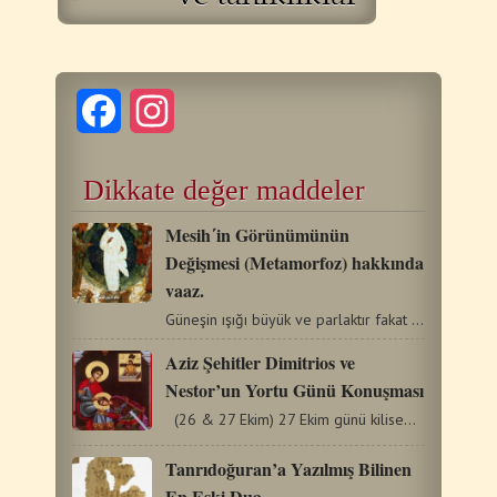
Facebook
Instagram
Dikkate değer maddeler
Mesih΄in Görünümünün
Değişmesi (Metamorfoz) hakkında
vaaz.
Güneşin ışığı büyük ve parlaktır fakat İsa Efendimiz’in…
Aziz Şehitler Dimitrios ve
Nestor’un Yortu Günü Konuşması
(26 & 27 Ekim) 27 Ekim günü kilisemiz Selanikli şehit…
Tanrıdoğuran’a Yazılmış Bilinen
En Eski Dua