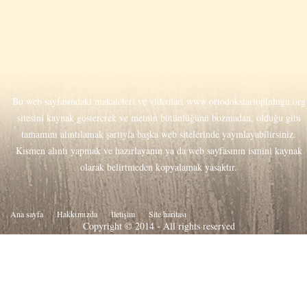
Bu web sayfasındaki makaleleri ve videoları
www.ortodokslartoplulugu.org
sitesini kaynak göstererek ve metnin bütünlüğünü bozmadan, olduğu gibi
tamamını alıntılamak şartıyla başka web sitelerinde yayınlayabilirsiniz.
Kısmen alıntı yapmak ve hazırlayanın ya da web sayfasının ismini kaynak
olarak belirtmeden kopyalamak yasaktır.
Ana sayfa
Hakkιmιzda
İletişim
Site haritası
Copyright © 2014 - All rights reserved