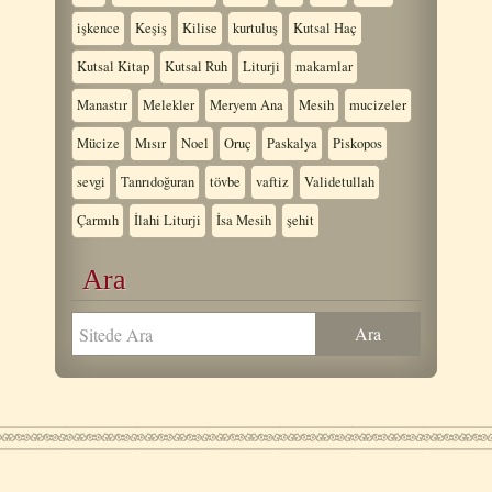
işkence
Keşiş
Kilise
kurtuluş
Kutsal Haç
Kutsal Kitap
Kutsal Ruh
Liturji
makamlar
Manastır
Melekler
Meryem Ana
Mesih
mucizeler
Mücize
Mısır
Noel
Oruç
Paskalya
Piskopos
sevgi
Tanrıdoğuran
tövbe
vaftiz
Validetullah
Çarmıh
İlahi Liturji
İsa Mesih
şehit
Ara