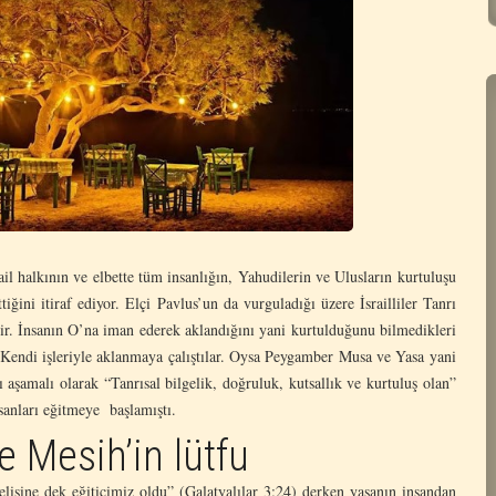
l halkının ve elbette tüm insanlığın, Yahudilerin ve Ulusların kurtuluşu
tiğini itiraf ediyor. Elçi Pavlus’un da vurguladığı üzere İsrailliler Tanrı
ldir. İnsanın O’na iman ederek aklandığını yani kurtulduğunu bilmedikleri
 Kendi işleriyle aklanmaya çalıştılar. Oysa Peygamber Musa ve Yasa yani
ı aşamalı olarak “Tanrısal bilgelik, doğruluk, kutsallık ve kurtuluş olan”
sanları eğitmeye başlamıştı.
e Mesih’in lütfu
lişine dek eğiticimiz oldu” (Galatyalılar 3:24) derken yasanın insandan