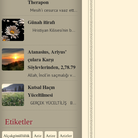
Therapon
Mesih’i cesurca vaaz ettiği ve birçoklarını Gerçek’e…
Günah itirafı
Hristiyan Kilisesi'nin belki de en yanlış anlaşılan…
Atanasius, Ariyus’
çulara Karşı
Söylevlerinden, 2,78.79
Allah, İncil’in saçmalığı vasıtasıyla, inanç sahibi…
Kutsal Haçın
Yüceltilmesi
GERÇEK YÜCELTİLİŞ Bugün, Kutsal ve Hayat Veren Haç’ın…
Etiketler
Alçakgönüllülük
Aziz
Azize
Azizler