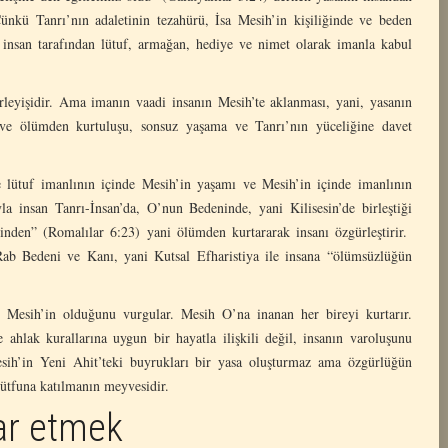
Çünkü Tanrı’nın adaletinin tezahürü, İsa Mesih’in kişiliğinde ve beden
 insan tarafından lütuf, armağan, hediye ve nimet olarak imanla kabul
erleyişidir. Ama imanın vaadi insanın Mesih’te aklanması, yani, yasanın
 ve ölümden kurtuluşu, sonsuz yaşama ve Tanrı’nın yüceliğine davet
e lütuf imanlının içinde Mesih’in yaşamı ve Mesih’in içinde imanlının
la insan Tanrı-İnsan’da, O’nun Bedeninde, yani Kilisesin’de birleştiği
nden” (Romalılar 6:23) yani ölümden kurtararak insanı özgürleştirir.
Rab Bedeni ve Kanı, yani Kutsal Efharistiya ile insana “ölümsüzlüğün
 Mesih’in olduğunu vurgular. Mesih O’na inanan her bireyi kurtarır.
ahlak kurallarına uygun bir hayatla ilişkili değil, insanın varoluşunu
esih’in Yeni Ahit’teki buyrukları bir yasa oluşturmaz ama özgürlüğün
lütfuna katılmanın meyvesidir.
ar etmek