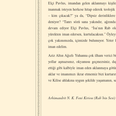
Elçi Pavlus, imandan gelen aklanmayı kişile
inanmak isteyen herkese hitap ederek teolojik 
– kim çıkacak?” ya da, “Dipsiz derinlikler
deniyor? “Tanrı sözü sana yakındır, ağzın
devam ediyor Elçi Pavlus, “İsa’nın Rab ol
yürekten iman edersen, kurtulacaksın.” Öyle
çok yakınımızda, içimizde bulunuyor. Yeter 
iman edelim.
Aziz Altın Ağızlı Yuhanna çok ilham verici bi
yollar aşmazsınız, okyanusu geçmezsiniz, da
ettiği gibi kalbiyle iman eden aklanmaya götü
aklar ve imanımızı ikrar etmemiz bizi kurtarır.
ve Kilise ahlakına uygun şekilde yaşamanın, se
Arhimandrit N. K.
Foni Kiriou (Rab’bin Sesi