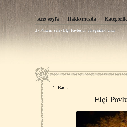
Ana sayfa
Hakkιmιzda
Kategoril
/ Pazarın Sesi /
Elçi Pavlus’un yüreğindeki arzu
<--Back
Elçi Pavl