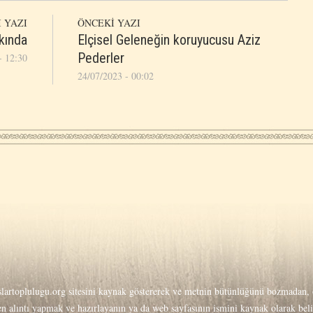
 YAZI
ÖNCEKİ YAZI
kkında
Elçisel Geleneğin koruyucusu Aziz
Pederler
- 12:30
24/07/2023 - 00:02
lartoplulugu.org
sitesini kaynak göstererek ve metnin bütünlüğünü bozmadan, o
men alıntı yapmak ve hazırlayanın ya da web sayfasının ismini kaynak olarak be