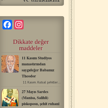
Facebook
Instagram
Dikkate değer
maddeler
11 Kasım Studiyos
manastırından
saygıdeğer Babamız
Theodor
11 Kasım. Kutsal şehitler Menas, Viktor ve Vinsent ve kutsal…
27 Mayıs Sardes
(Manisa, Salihli)
piskoposu, şehit ruhani