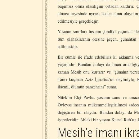
bağımsız olma olasılığını ortadan kaldırır. 
alması sayesinde ayrıca beden alma olayının
edilmesiyle gerçekleşir.
Yasanın sınırları insanın şimdiki yaşamda il
tüm olanaklarının ötesine geçen, günahtan
edilmesidir.
Bir cümle ile ifade edebiliriz ki aklanma v
yaşamıdır. Bundan dolayı da iman aracılığıy
zaman Mesih onu kurtarır ve “günahın ücreti
Tanrı kuşanan Aziz İgnatius’un deyimiyle, 
ilacını, ölümün panzehrini” sunar.
Nitekim Elçi Pavlus yasanın sonu ve amacı
Öyleyse insanın mükemmelleştirilmesi sadece 
değiştiren bir olaydır. Bundan dolayı da M
işaretleridir. Ahlaki bir yaşam Kutsal Ruh’un 
Mesih’e imanı ikr