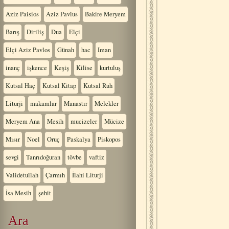
Aziz Paisios
Aziz Pavlus
Bakire Meryem
Barış
Diriliş
Dua
Elçi
Elçi Aziz Pavlos
Günah
hac
Iman
inanç
işkence
Keşiş
Kilise
kurtuluş
Kutsal Haç
Kutsal Kitap
Kutsal Ruh
Liturji
makamlar
Manastır
Melekler
Meryem Ana
Mesih
mucizeler
Mücize
Mısır
Noel
Oruç
Paskalya
Piskopos
sevgi
Tanrıdoğuran
tövbe
vaftiz
Validetullah
Çarmıh
İlahi Liturji
İsa Mesih
şehit
Ara