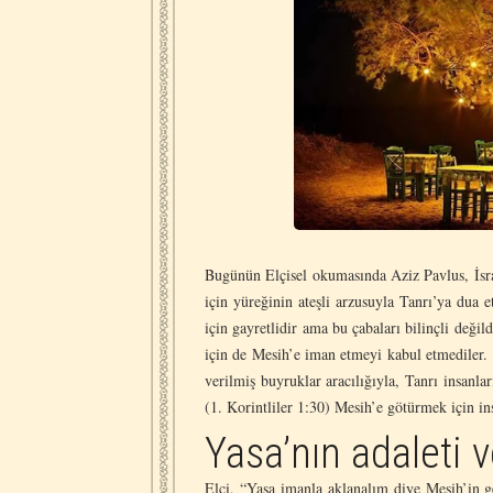
Bugünün Elçisel okumasında Aziz Pavlus, İsrai
için yüreğinin ateşli arzusuyla Tanrı’ya dua et
için gayretlidir ama bu çabaları bilinçli deği
için de Mesih’e iman etmeyi kabul etmediler.
verilmiş buyruklar aracılığıyla, Tanrı insanlar
(1. Korintliler 1:30) Mesih’e götürmek için in
Yasa’nın adaleti v
Elçi, “Yasa imanla aklanalım diye Mesih’in ge