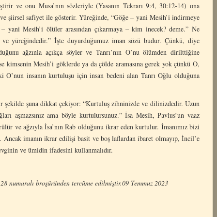
ştirir ve onu Musa’nın sözleriyle (Yasanın Tekrarı 9:4, 30:12-14) ona
ve şiirsel safiyet ile gösterir. Yüreğinde, “Göğe – yani Mesih’i indirmeye
e – yani Mesih’i ölüler arasından çıkarmaya – kim inecek? deme.” Ne
da ve yüreğindedir.” İşte duyurduğumuz iman sözü budur. Çünkü, diye
duğunu ağzınla açıkça söyler ve Tanrı’nın O’nu ölümden dirilttiğine
yse kimsenin Mesih’i göklerde ya da çölde aramasına gerek yok çünkü O,
ki O’nun insanın kurtuluşu için insan bedeni alan Tanrı Oğlu olduğuna
r şekilde şuna dikkat çekiyor: “Kurtuluş zihninizde ve dilinizdedir. Uzun
ğları aşmazsınız ama böyle kurtulursunuz.” İsa Mesih, Pavlus’un vaaz
rülür ve ağzıyla İsa’nın Rab olduğunu ikrar eden kurtulur. İmanımız bizi
 Ancak imanın ikrar edilişi basit ve boş laflardan ibaret olmayıp, İncil’e
vginin ve ümidin ifadesini kullanmalıdır.
) 28 numaralı broşüründen tercüme edilmiştir.09 Temmuz 2023