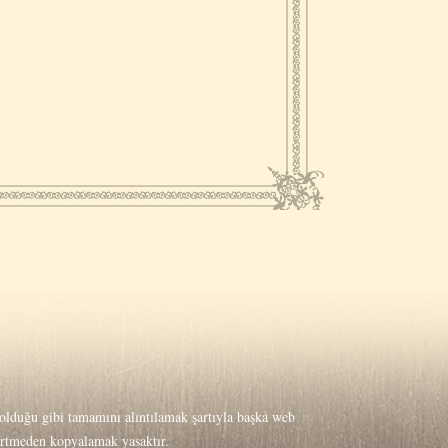
lduğu gibi tamamını alıntılamak şartıyla başka web
lirtmeden kopyalamak yasaktır.