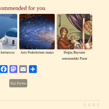
ommended for you
 kurtarıcısı
Aziz Pederlerinin inancı
Doğuş Bayramı
sonrasındaki Pazar
Facebook
Mastodon
Email
Share
Elçi Pavlus