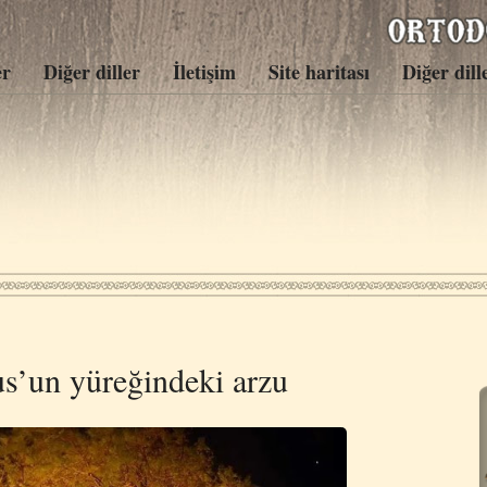
er
Diğer diller
İletişim
Site haritası
Diğer dill
us’un yüreğindeki arzu