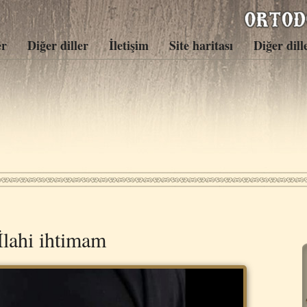
er
Diğer diller
İletişim
Site haritası
Diğer dill
İlahi ihtimam