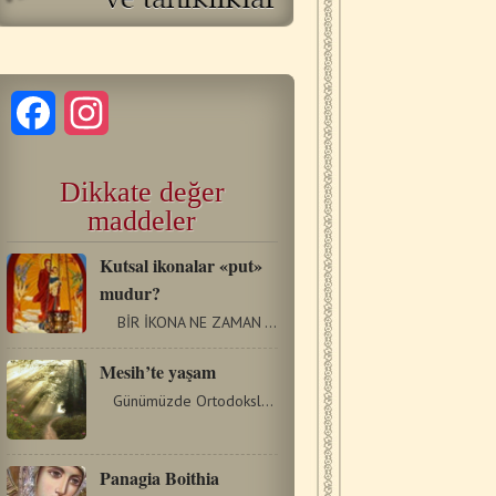
Facebook
Instagram
Dikkate değer
maddeler
Kutsal ikonalar «put»
mudur?
BİR İKONA NE ZAMAN ‘PUT’ ADDEDİLİR? Özellikle…
Mesih’te yaşam
Günümüzde Ortodoksluğun, özellikle de geçmiş…
Panagia Boithia