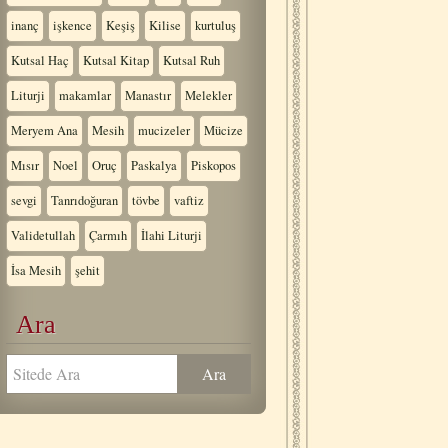
inanç
işkence
Keşiş
Kilise
kurtuluş
Kutsal Haç
Kutsal Kitap
Kutsal Ruh
Liturji
makamlar
Manastır
Melekler
Meryem Ana
Mesih
mucizeler
Mücize
Mısır
Noel
Oruç
Paskalya
Piskopos
sevgi
Tanrıdoğuran
tövbe
vaftiz
Validetullah
Çarmıh
İlahi Liturji
İsa Mesih
şehit
Ara