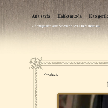
Ana sayfa
Hakkιmιzda
Kategoril
/ Konuşmalar, aziz pederlerin sesi /
İlahi ihtimam
<--Back