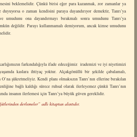
çmesini beklemelidir. Çünkü birisi eğer para kazanmak, zor zamanlar ya
e duyuyorsa o zaman kendisini paraya dayandırıyor demektir, Tanrı’ya
 ve umudunu ona dayandırmayı bırakmalı sonra umudunu Tanrı’ya
 mümkün değildir. Parayı kullanmamalı demiyorum, ancak kimse umudunu
elidir.
karlığımızın farkındalığıyla ifade edeceğimiz irademizi ve iyi niyetimizi
yaşamda kaslara ihtiyaç yoktur. Alçakgönüllü bir şekilde çabalamalı,
n O’na şükretmeliyiz. Kendi planı olmaksızın Tanrı’nın ellerine bırakılan
enliğine bağlı kaldığı sürece ruhsal olarak ilerleyemez çünkü Tanrı’nın
amda insanın ilerlemesi için Tanrı’ya büyük güven gereklidir.
ütlerinden derlemeler” adlı kitaptan alıntıdır.