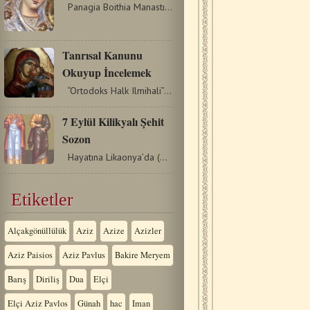
Panagia Boithia Manastırı, Karies ve Nea Moni'ye giden…
Tanrısal Kanunu
Okuyup İncelemek
“Ortodoks Halk Ilmihali” kitabındanbiralıntıdır.…
7 Eylül Kilikyalı Şehit
Sozon
Hayatına Likaonya’da (Orta Anadolu’da bulunan antik…
Etiketler
Alçakgönüllülük
Aziz
Azize
Azizler
Aziz Paisios
Aziz Pavlus
Bakire Meryem
Barış
Diriliş
Dua
Elçi
Elçi Aziz Pavlos
Günah
hac
Iman