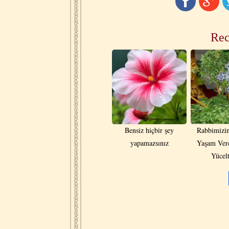
Rec
Bensiz hiçbir şey
Rabbimizin
yapamazsınız
Yaşam Ver
Yücelt