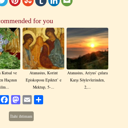
ommended for you
 Kutsal ve
Atanasius, Korint
Atanasius, Ariyus’ çulara
en Haçının
Episkoposu Epiktet’ e
Karşı Söylevlerinden,
ilm...
Mektup, 5-...
2,...
Facebook
Mastodon
Email
Share
İlahi ihtimam