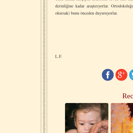
derinliğine kadar araştırıyorlar. Ortodoksl
okursak) bunu önceden duyuruyorlar.
L.F.
Rec