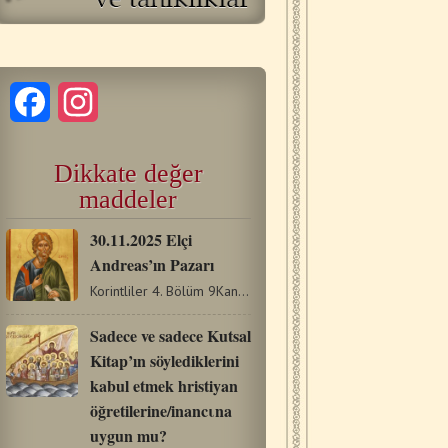
Facebook
Instagram
Dikkate değer
maddeler
30.11.2025 Elçi
Andreas’ın Pazarı
Korintliler 4. Bölüm 9Kanımca Tanrı biz elçileri, ölüm…
Sadece ve sadece Kutsal
Kitap’ın söylediklerini
kabul etmek hristiyan
öğretilerine/inancιna
uygun mu?