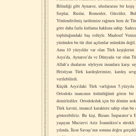
Bilindiği gibi Aynaroz, uluslararası bir keşi
Sırplar, Ruslar, Romenler, Gürcüler, Bulg
Yönlendirilmiş tarihimize rağmen hem de Türk
göre daha fazla kutlama hakkına sahip. Sadec
topluluğundaki baş rolüyle. Maalesef Venize
yüzünden bu tür dini açılımlar mümkün değil.
Ama 10 yüzyıldır var olan Türk keşişlerini 
Asya’da, Aynaroz’da ve Dünyada var olan Türk 
Allah’a dualarını söyleyen insanlara karşı s
Hristiyan Türk kardeşlerimize, kardeş sevg
verilebilirdi.
Küçük Asya’daki Türk varlığının 5.yüzyıla 
Ortodoks inancının üstünlüğünü gören bir 
demirlediler. Ortodoksluk için bir dönüm nokt
Türk kavmi, insancıl karaktere sahip olan bu d
gösterebiliriz. Bu kişi, Bizans İmparator’u
yaşayan Mucizevi Aziz İoannikios’u sürekl
yılında, İkon Savaşı’nın sonuna doğru gerçekle