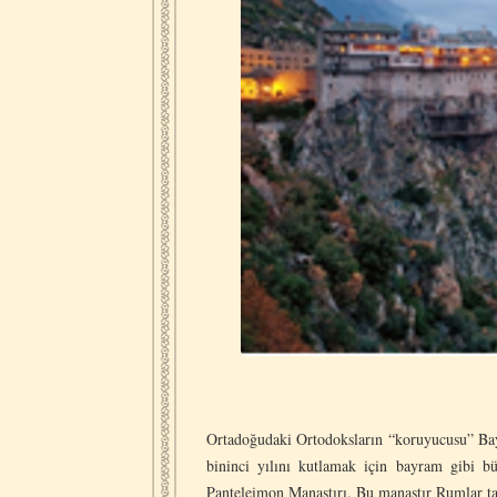
Ortadoğudaki Ortodoksların “koruyucusu” Bay
bininci yılını kutlamak için bayram gibi b
Panteleimon Manastırı. Bu manastır Rumlar tar