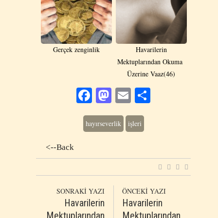
Gerçek zenginlik
Havarilerin
Mektuplarından Okuma
Üzerine Vaaz(46)
Facebook
Mastodon
Email
Share
hayırseverlik
işleri
<--Back
SONRAKİ YAZI
ÖNCEKİ YAZI
Havarilerin
Havarilerin
Mektuplarından
Mektuplarından