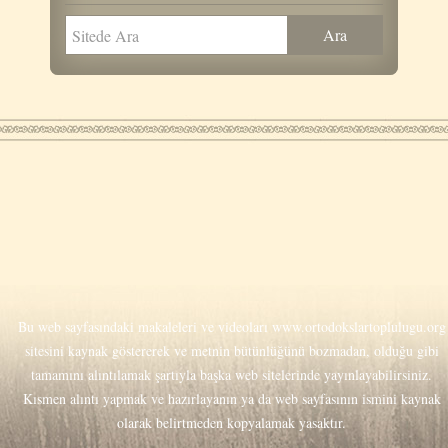
Bu web sayfasındaki makaleleri ve videoları
www.ortodokslartoplulugu.org
sitesini kaynak göstererek ve metnin bütünlüğünü bozmadan, olduğu gibi
tamamını alıntılamak şartıyla başka web sitelerinde yayınlayabilirsiniz.
Kısmen alıntı yapmak ve hazırlayanın ya da web sayfasının ismini kaynak
olarak belirtmeden kopyalamak yasaktır.