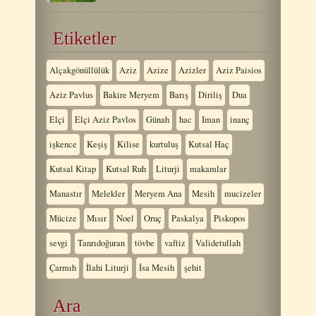
Etiketler
Alçakgönüllülük
Aziz
Azize
Azizler
Aziz Paisios
Aziz Pavlus
Bakire Meryem
Barış
Diriliş
Dua
Elçi
Elçi Aziz Pavlos
Günah
hac
Iman
inanç
işkence
Keşiş
Kilise
kurtuluş
Kutsal Haç
Kutsal Kitap
Kutsal Ruh
Liturji
makamlar
Manastır
Melekler
Meryem Ana
Mesih
mucizeler
Mücize
Mısır
Noel
Oruç
Paskalya
Piskopos
sevgi
Tanrıdoğuran
tövbe
vaftiz
Validetullah
Çarmıh
İlahi Liturji
İsa Mesih
şehit
Ara