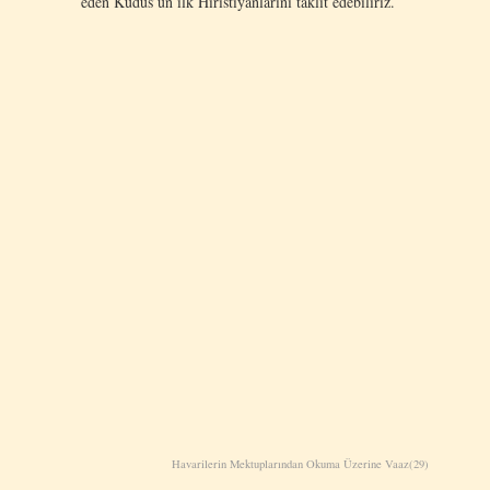
eden Kudüs’ün ilk Hıristiyanlarını taklit edebiliriz.
Havarilerin Mektuplarından Okuma Üzerine Vaaz(29)