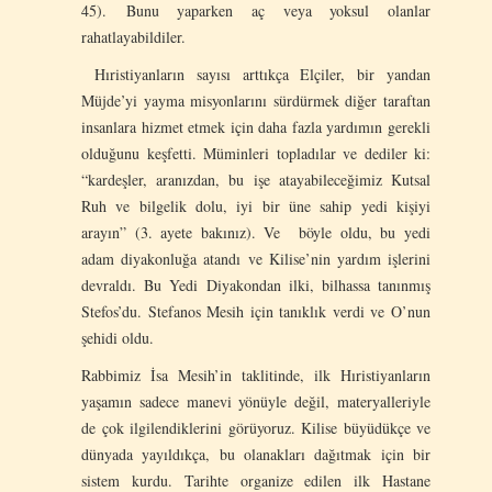
45). Bunu yaparken aç veya yoksul olanlar
rahatlayabildiler.
Hıristiyanların sayısı arttıkça Elçiler, bir yandan
Müjde’yi yayma misyonlarını sürdürmek diğer taraftan
insanlara hizmet etmek için daha fazla yardımın gerekli
olduğunu keşfetti. Müminleri topladılar ve dediler ki:
“kardeşler, aranızdan, bu işe atayabileceğimiz Kutsal
Ruh ve bilgelik dolu, iyi bir üne sahip yedi kişiyi
arayın” (3. ayete bakınız). Ve böyle oldu, bu yedi
adam diyakonluğa atandı ve Kilise’nin yardım işlerini
devraldı. Bu Yedi Diyakondan ilki, bilhassa tanınmış
Stefos’du. Stefanos Mesih için tanıklık verdi ve O’nun
şehidi oldu.
Rabbimiz İsa Mesih’in taklitinde, ilk Hıristiyanların
yaşamın sadece manevi yönüyle değil, materyalleriyle
de çok ilgilendiklerini görüyoruz. Kilise büyüdükçe ve
dünyada yayıldıkça, bu olanakları dağıtmak için bir
sistem kurdu. Tarihte organize edilen ilk Hastane