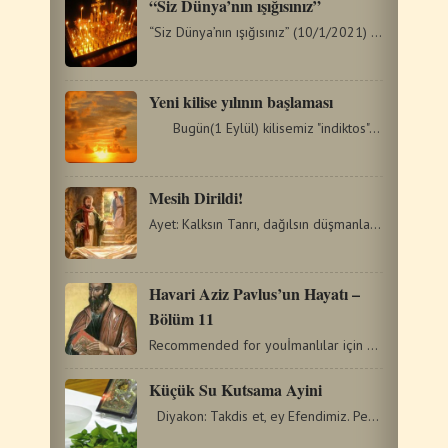
“Siz Dünya’nın ışığısınız”
“Siz Dünya’nın ışığısınız” (10/1/2021) …
Yeni kilise yılının başlaması
Bugün(1 Eylül) kilisemiz "indiktos"u yâni…
Mesih Dirildi!
Ayet: Kalksın Tanrı, dağılsın düşmanları, Kaçsın önünden…
Havari Aziz Pavlus’un Hayatı –
Bölüm 11
Recommended for youİmanlılar için örnek olarak din insanıTanrı…
Küçük Su Kutsama Ayini
Diyakon: Takdis et, ey Efendimiz. Peder: Tanrımız kutsaldır,…