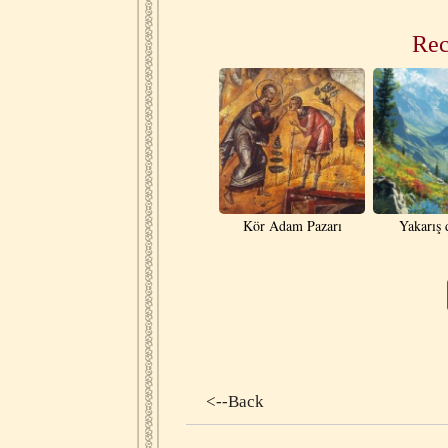
Rec
Kör Adam Pazarı
Yakarış 
<--Back