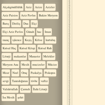
Alçakgönüllülük
Aziz
Azize
Azizler
Aziz Paisios
Aziz Pavlus
Bakire Meryem
Barış
Diriliş
Dua
Elçi
Elçi Aziz Pavlos
Günah
hac
Iman
inanç
işkence
Keşiş
Kilise
kurtuluş
Kutsal Haç
Kutsal Kitap
Kutsal Ruh
Liturji
makamlar
Manastır
Melekler
Meryem Ana
Mesih
mucizeler
Mücize
Mısır
Noel
Oruç
Paskalya
Piskopos
sevgi
Tanrıdoğuran
tövbe
vaftiz
Validetullah
Çarmıh
İlahi Liturji
İsa Mesih
şehit