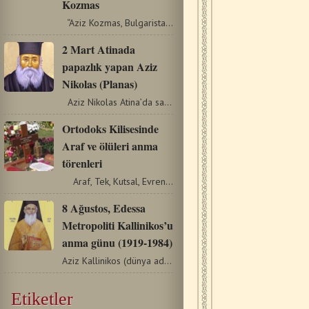
Kozmas
“Aziz Kozmas, Bulgaristan’da doğdu, dindar ailesi…
2 Mart Atinada
papazlık yapan Aziz
Nikolas (Planas)
Aziz Nikolas Atina’da sade bir kilise topluluğunun…
Ortodoks Kilisesinde
Araf ve ölüleri anma
törenleri
Araf, Tek, Kutsal, Evrensel ve Elçisel Kilise'nin hiçbir…
8 Ağustos, Edessa
Metropoliti Kallinikos’u
anma günu (1919-1984)
Aziz Kallinikos (dünya adıyla Dimitrios Poulos) 26 Ocak 1919'da…
Etiketler