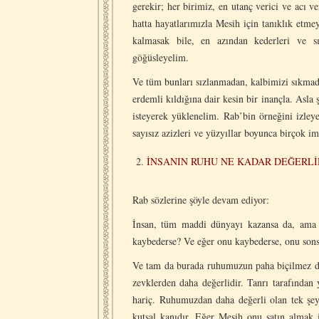
gerekir; her birimiz, en utanç verici ve acı v
hatta hayatlarımızla Mesih için tanıklık etm
kalmasak bile, en azından kederleri ve sına
göğüsleyelim.
Ve tüm bunları sızlanmadan, kalbimizi sıkmada
erdemli kıldığına dair kesin bir inançla. As
isteyerek yüklenelim. Rab’bin örneğini izley
sayısız azizleri ve yüzyıllar boyunca birçok im
İNSANIN RUHU NE KADAR DEĞERLİ
Rab sözlerine şöyle devam ediyor:
İnsan, tüm maddi dünyayı kazansa da, ama 
kaybederse? Ve eğer onu kaybederse, onu sons
Ve tam da burada ruhumuzun paha biçilmez de
zevklerden daha değerlidir. Tanrı tarafından
hariç. Ruhumuzdan daha değerli olan tek şey
kutsal kanıdır. Eğer Mesih onu satın almak 