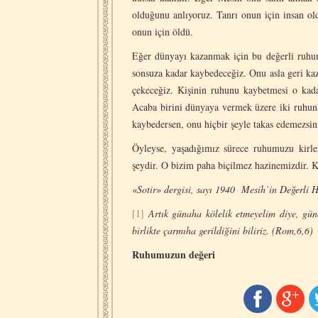
olduğunu anlıyoruz. Tanrı onun için insan old
onun için öldü.
Eğer dünyayı kazanmak için bu değerli ruhumu
sonsuza kadar kaybedeceğiz. Onu asla geri k
çekeceğiz. Kişinin ruhunu kaybetmesi o kada
Acaba birini dünyaya vermek üzere iki ruhun 
kaybedersen, onu hiçbir şeyle takas edemezsin
Öyleyse, yaşadığımız sürece ruhumuzu kirle
şeydir. O bizim paha biçilmez hazinemizdir. 
«Sotir» dergisi, sayı 1940 Mesih’in Değerli 
[1]
Artık günaha kölelik etmeyelim diye, güna
birlikte çarmıha gerildiğini biliriz. (Rom,6,6)
Ruhumuzun değeri