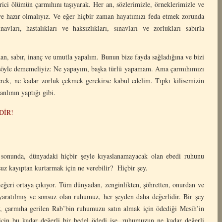
erici ölümün çarmıhını taşıyarak. Her an, sözlerimizle, örneklerimizle ve
eye hazır olmalıyız. Ve eğer hiçbir zaman hayatımızı feda etmek zorunda
vları, hastalıkları ve haksızlıkları, sınavları ve zorlukları sabırla
n, sabır, inanç ve umutla yapalım. Bunun bize fayda sağladığına ve bizi
la şöyle dememeliyiz: Ne yapayım, başka türlü yapamam. Ama çarmıhımızı
erek, ne kadar zorluk çekmek gerekirse kabul edelim. Tıpkı kilisemizin
anlının yaptığı gibi.
DİR!
sonunda, dünyadaki hiçbir şeyle kıyaslanamayacak olan ebedi ruhunu
uz kayıptan kurtarmak için ne verebilir? Hiçbir şey.
ğeri ortaya çıkıyor. Tüm dünyadan, zenginlikten, şöhretten, onurdan ve
 yaratılmış ve sonsuz olan ruhumuz, her şeyden daha değerlidir. Bir şey
, çarmıha gerilen Rab’bin ruhumuzu satın almak için ödediği Mesih’in
için bu kadar değerli bir bedel ödedi ise, ruhumuzun ne kadar değerli