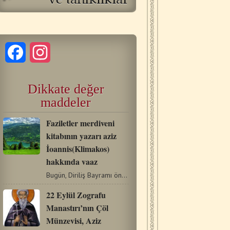
Facebook
Instagram
Dikkate değer
maddeler
Faziletler merdiveni
kitabının yazarı aziz
İoannis(Klimakos)
hakkında vaaz
Bugün, Diriliş Bayramı öncesi Büyük Oruç Dönemi’nin…
22 Eylül Zografu
Manastırı’nın Çöl
Münzevisi, Aziz