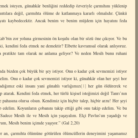
lemek isteyen, günahkâr benliğini reddedip özveriyle çarmıhını yüklenip
kıntılara değil, çarmıhta ölüme de katlanmaya kararlı olmalıdır. Çünkü
hayatı kaybedecektir. Ancak benim ve benim müjdem için hayatını feda
b’bin zor yoluna girmesinin ön koşulu olan bir sözü öne çıkıyor. Ve bu
ki, kendini feda etmek ne demektir? Elbette kavramsal olarak anlıyoruz.
a pratikte tam olarak ne anlama geliyor? Ve neden Mesih bunu ruhani
ında bizden çok büyük bir şey istiyor. Onu o kadar çok sevmemizi istiyor
elim. Onu o kadar çok sevmemizi istiyor ki, günahkâr olan her şeyi hor
adığımız eski insanı yani günahlı varlığımızı
[1]
her gün öldürerek ve
p atarak. Kendini feda etmek, her türlü kişisel isteğimizi değil Tanrı’nın
 pahasına olursa olsun. Kendimiz için hiçbir talep, hiçbir arzu! Her şeyi
ip edelim. Koyunların çobanını takip ettiği gibi onu takip edelim. Ve bu
Sadece Mesih ile ve Mesih için yaşayalım. Elçi Pavlus’un yaşadığı ve
orum, Mesih benim içimde yaşıyor.” (Gal 2,20)
er an, çarmıhta ölümüne götürülen ölümcüllerin deneyimini yaşamamız