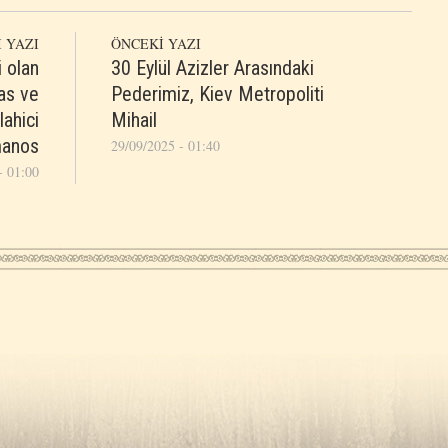
 YAZI
ÖNCEKİ YAZI
i olan
30 Eylül Azizler Arasındaki
yas ve
Pederimiz, Kiev Metropoliti
lahici
Mihail
anos
29/09/2025 - 01:40
- 01:00