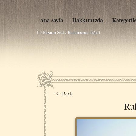
Ana sayfa
Hakkιmιzda
Kategoril
/ Pazarın Sesi /
Ruhumuzun değeri
<--Back
Ru