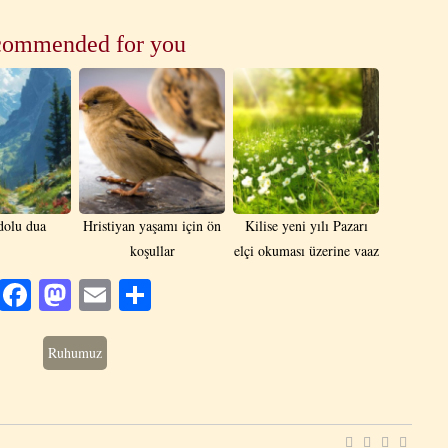
ommended for you
dolu dua
Hristiyan yaşamı için ön
Kilise yeni yılı Pazarı
koşullar
elçi okuması üzerine vaaz
Facebook
Mastodon
Email
Share
Ruhumuz