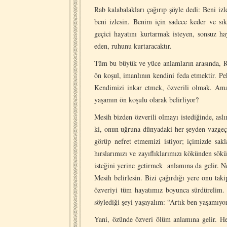
Rab kalabalakları çağırıp şöyle dedi: Beni iz
beni izlesin. Benim için sadece keder ve sı
geçici hayatını kurtarmak isteyen, sonsuz 
eden, ruhunu kurtaracaktır.
Tüm bu büyük ve yüce anlamların arasında, Ra
ön koşul, imanlının kendini feda etmektir. Pe
Kendimizi inkar etmek, özverili olmak. Am
yaşamın ön koşulu olarak belirliyor?
Mesih bizden özverili olmayı istediğinde, asl
ki, onun uğruna dünyadaki her şeyden vazgeç
görüp nefret etmemizi istiyor; içimizde sakl
hırslarımızı ve zayıflıklarımızı kökünden sökü
isteğini yerine getirmek anlamına da gelir. Ne
Mesih belirlesin. Bizi çağırdığı yere onu tak
özveriyi tüm hayatımız boyunca sürdürelim. 
söylediği şeyi yaşayalım: “Artık ben yaşamıy
Yani, özünde özveri ölüm anlamına gelir. H