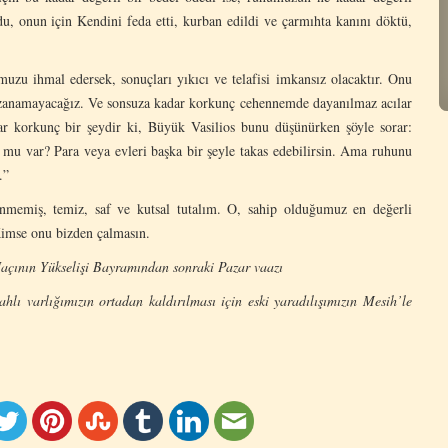
u, onun için Kendini feda etti, kurban edildi ve çarmıhta kanını döktü,
zu ihmal edersek, sonuçları yıkıcı ve telafisi imkansız olacaktır. Onu
azanamayacağız. Ve sonsuza kadar korkunç cehennemde dayanılmaz acılar
r korkunç bir şeydir ki, Büyük Vasilios bunu düşünürken şöyle sorar:
mu var? Para veya evleri başka bir şeyle takas edebilirsin. Ama ruhunu
.”
nmemiş, temiz, saf ve kutsal tutalım. O, sahip olduğumuz en değerli
Kimse onu bizden çalmasın.
Haçının Yükselişi Bayramından sonraki Pazar vaazı
hlı varlığımızın ortadan kaldırılması için eski yaradılışımızın Mesih’le