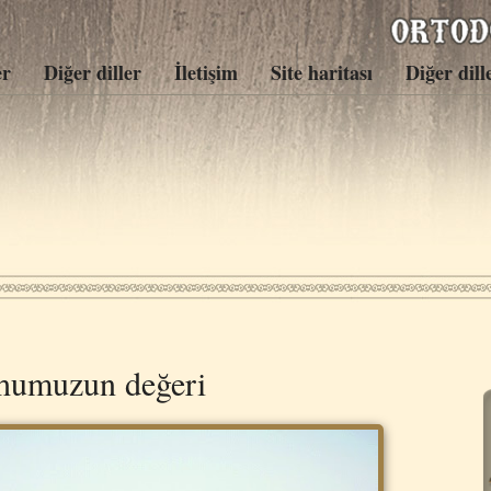
er
Diğer diller
İletişim
Site haritası
Diğer dill
humuzun değeri