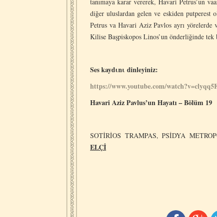
tanımaya karar vererek, Havari Petrus’un vaaz
diğer uluslardan gelen ve eskiden putperest o
Petrus va Havari Aziz Pavlos ayrı yörelerde 
Kilise Başpiskopos Linos’un önderliğinde tek b
Ses kayd
ι
n
ι
dinleyiniz:
https://www.youtube.com/watch?v=clyqq5
Havari Aziz Pavlus’un Hayatı – Bölüm 19
SOTİRİOS TRAMPAS, PSİDYA METRO
ELÇİ