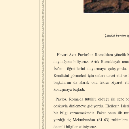
“Çünkü benim için, yaşamak Me
(Fil
Havari Aziz Pavlos’un Romalılara yönelik 
duyduğunu biliyoruz. Artık Roma’daydı ama
İsa’nın öğretilerini duyurmaya çalışıyordu.
Kendisini görmeleri için onları davet etti ve
başkalarını da alarak onu tekrar ziyaret et
konuşmaya başladı.
Pavlos, Roma’da tutuklu olduğu iki sene boy
coşkuyla dinlemeye gidiyordu. Elçilerin İşler
bir bilgi vermemektedir. Fakat onun ilk tu
yazdığı üç Mektubundan (61-63) zulümlere 
önemli bilgiler ediniyoruz.