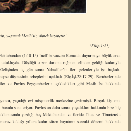
sih`tir, ölmek kazançtır.”
ip.1:21)
Mektubundan (1:10-15) İncil’in vaazını Roma’da duyurmaya büyük arzu
 tutukluydu. Düştüğü o zor duruma rağmen, elinden geldiği kadarıyla
 Gelişinden üç gün sonra Yahudiler’in ileri gelenleriyle işe başladı.
 hapse düşmesinin sebeplerini açıkladı (Elç.İşl.28:17-29). Beraberlerinde
tiler ve Pavlos Peygamberlerin açıkladıkları gibi Mesih İsa hakkında
unca, yaşadığı evi misyonerlik merkezine çevirmişti. Birçok kişi onu
i burada sona eriyor. Pavlos’un daha sonra yaşadıkları hakkında bize hiç
tuklamasında yazdığı beş Mektubundan ve ileride Titus ve Timoteus’a
maruz kaldığı yıllara kadar süren hayatının sonraki dönemi hakkında