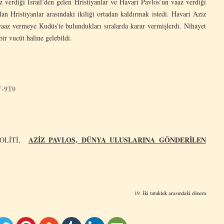
 verdiği İsrail’den gelen Hristiyanlar ve Havari Pavlos’un vaaz verdiği
lan Hristiyanlar arasındaki ikiliği ortadan kaldırmak istedi. Havari Aziz
vaaz vermeye Kudüs’te bulundukları sıralarda karar vermişlerdi. Nihayet
ir vucüt haline gelebildi.
F-9T0
AZİZ PAVLOS, DÜNYA ULUSLARINA GÖNDERİLEN
POLİTİ,
19. İki tutukluk arasındaki dönem