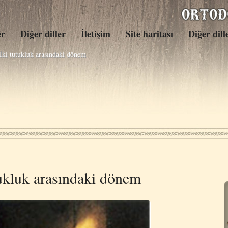
er
Diğer diller
İletişim
Site haritası
Diğer dill
 İki tutukluk arasındaki dönem
tukluk arasındaki dönem