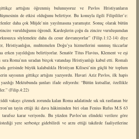
ittikçe arttığını öğrenmiş bulunuyoruz ve Pavlos Hristiyanların
üşmesinin de etkisi olduğunu belirtiyor. Bu konuyla ilgili Filipililer’e:
gelenler daha çok Müjde`nin yayılmasına yaramıştır. Sonuç olarak bütün
 zincire vurulduğumu öğrendi. Kardeşlerin çoğu da zincire vuruluşumdan
kusuzca söylemekte daha da cesur davranıyorlar” (Filip.1:12-14) diye
iler, Hristiyanlığın, muhtemelen Doğu’ya hizmetlerini sunmuş tüccarlar
a erken yayıldığını belirtiyorlar. Senatör Titus Flavius, Klement ve eşi
 sıra Roma’nın sıradan birçok vatandaşı Hristiyanlığı kabul etti. Romalı
nda gerisinde büyük kalabalıkla Hristiyan Kilisesi’nin güçlü bir toplum
in sayısının gittikçe artığını yazıyordu. Havari Aziz Pavlos, ilk hapis
 yazdığı Mektubunda şunları ifade ediyordu: “Bütün kutsallar, özellikle
er.” (Filip.4:22)
ciddi vakayı çözmek zorunda kalan Roma adalatinde sık sık rastlanan bir
Neron’un tayin ettiği iki dava hâkiminden biri olan Fenius Rufus M.S 63
e tarafsız karar veriyordu. Bu yüzden Pavlos’un elindeki verilere göre
tediği yere serbestçe gidebilirdi ve arzu ettiği takdirde faaliyetlerine