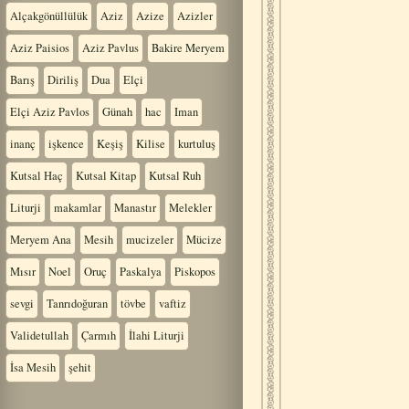
Alçakgönüllülük
Aziz
Azize
Azizler
Aziz Paisios
Aziz Pavlus
Bakire Meryem
Barış
Diriliş
Dua
Elçi
Elçi Aziz Pavlos
Günah
hac
Iman
inanç
işkence
Keşiş
Kilise
kurtuluş
Kutsal Haç
Kutsal Kitap
Kutsal Ruh
Liturji
makamlar
Manastır
Melekler
Meryem Ana
Mesih
mucizeler
Mücize
Mısır
Noel
Oruç
Paskalya
Piskopos
sevgi
Tanrıdoğuran
tövbe
vaftiz
Validetullah
Çarmıh
İlahi Liturji
İsa Mesih
şehit