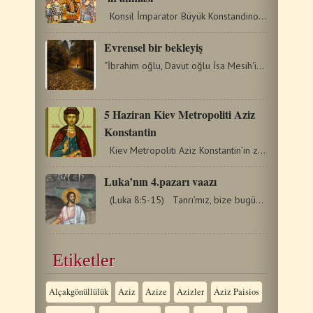
Konsil İmparator Büyük Konstandinos tarafından çağrıldı…
Evrensel bir bekleyiş
“İbrahim oğlu, Davut oğlu İsa Mesih'in soy kütüğü…
5 Ηaziran Kiev Metropoliti Aziz
Konstantin
Kiev Metropoliti Aziz Konstantin’in zamanında Rusya’da…
Luka’nın 4.pazarı vaazı
(Luka 8:5-15) Tanrı’mız, bize bugünkü Ekinci benzetmesinde,…
Etiketler
Alçakgönüllülük
Aziz
Azize
Azizler
Aziz Paisios