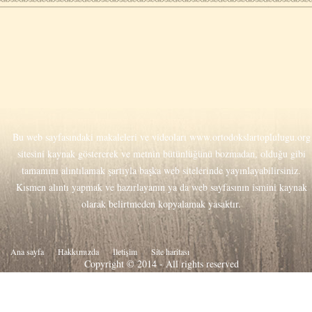
Bu web sayfasındaki makaleleri ve videoları
www.ortodokslartoplulugu.org
sitesini kaynak göstererek ve metnin bütünlüğünü bozmadan, olduğu gibi
tamamını alıntılamak şartıyla başka web sitelerinde yayınlayabilirsiniz.
Kısmen alıntı yapmak ve hazırlayanın ya da web sayfasının ismini kaynak
olarak belirtmeden kopyalamak yasaktır.
Ana sayfa
Hakkιmιzda
İletişim
Site haritası
Copyright © 2014 - All rights reserved