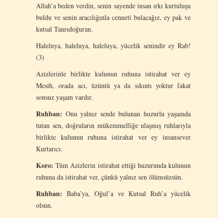
Allah’a beden verdin, senin sayende insan ırkı kurtuluşu
buldu ve senin aracılığınla cenneti bulacağız, ey pak ve
kutsal Tanrıdoğuran.
Haleluya, haleluya, haleluya, yücelik senindir ey Rab!
(3)
Azizlerinle birlikte kulunun ruhuna istirahat ver ey
Mesih, orada acı, üzüntü ya da sıkıntı yoktur fakat
sonsuz yaşam vardır.
Ruhban:
Onu yalnız sende bulunan huzurlu yaşamda
tutan sen, doğruların mükemmelliğe ulaşmış ruhlarıyla
birlikte kulunun ruhuna istirahat ver ey insansever
Kurtarıcı.
Koro:
Tüm Azizlerin istirahat ettiği huzurunda kulunun
ruhuna da istirahat ver, çünkü yalnız sen ölümsüzsün.
Ruhban:
Baba’ya, Oğul’a ve Kutsal Ruh’a yücelik
olsun.