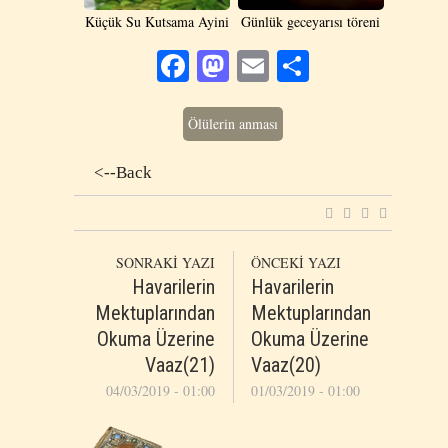
Küçük Su Kutsama Ayini
Günlük geceyarısı töreni
Facebook
Mastodon
Email
Share
Ölülerin anması
<--Back
SONRAKİ YAZI
ÖNCEKİ YAZI
Havarilerin
Havarilerin
Mektuplarından
Mektuplarından
Okuma Üzerine
Okuma Üzerine
Vaaz(21)
Vaaz(20)
04/03/2019 - 01:00
01/03/2019 - 01:00