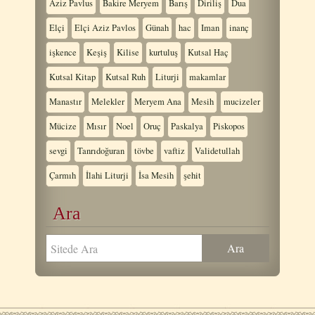
Aziz Pavlus
Bakire Meryem
Barış
Diriliş
Dua
Elçi
Elçi Aziz Pavlos
Günah
hac
Iman
inanç
işkence
Keşiş
Kilise
kurtuluş
Kutsal Haç
Kutsal Kitap
Kutsal Ruh
Liturji
makamlar
Manastır
Melekler
Meryem Ana
Mesih
mucizeler
Mücize
Mısır
Noel
Oruç
Paskalya
Piskopos
sevgi
Tanrıdoğuran
tövbe
vaftiz
Validetullah
Çarmıh
İlahi Liturji
İsa Mesih
şehit
Ara