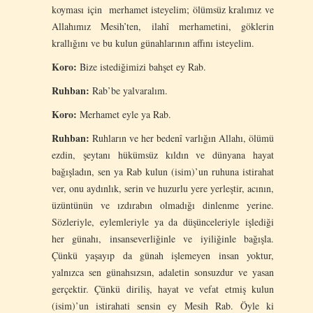
koyması için merhamet isteyelim; ölümsüz kralımız ve
Allahımız Mesih’ten, ilahî merhametini, göklerin
krallığını ve bu kulun günahlarının affını isteyelim.
Koro:
Bize istediğimizi bahşet ey Rab.
Ruhban:
Rab’be yalvaralım.
Koro:
Merhamet eyle ya Rab.
Ruhban:
Ruhların ve her bedenî varlığın Allahı, ölümü
ezdin, şeytanı hükümsüz kıldın ve dünyana hayat
bağışladın, sen ya Rab kulun (isim)’un ruhuna istirahat
ver, onu aydınlık, serin ve huzurlu yere yerleştir, acının,
üzüntünün ve ızdırabın olmadığı dinlenme yerine.
Sözleriyle, eylemleriyle ya da düşünceleriyle işlediği
her günahı, insanseverliğinle ve iyiliğinle bağışla.
Çünkü yaşayıp da günah işlemeyen insan yoktur,
yalnızca sen günahsızsın, adaletin sonsuzdur ve yasan
gerçektir. Çünkü diriliş, hayat ve vefat etmiş kulun
(isim)’un istirahati sensin ey Mesih Rab. Öyle ki