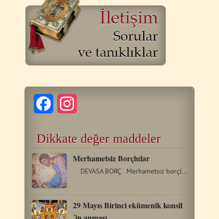
Facebook
Instagram
Dikkate değer maddeler
Merhametsiz Borçlular
DEVASA BORÇ Merhametsiz borçlu benzetmesinde,…
29 Mayıs Birinci ekümenik konsil
΄in anması