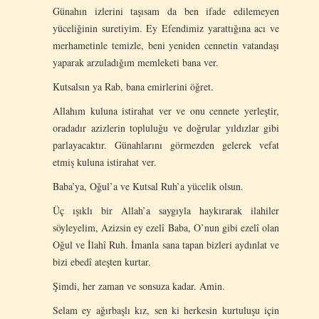
Günahın izlerini taşısam da ben ifade edilemeyen
yüceliğinin suretiyim. Ey Efendimiz yarattığına acı ve
merhametinle temizle, beni yeniden cennetin vatandaşı
yaparak arzuladığım memleketi bana ver.
Kutsalsın ya Rab, bana emirlerini öğret.
Allahım kuluna istirahat ver ve onu cennete yerleştir,
oradadır azizlerin topluluğu ve doğrular yıldızlar gibi
parlayacaktır. Günahlarını görmezden gelerek vefat
etmiş kuluna istirahat ver.
Baba’ya, Oğul’a ve Kutsal Ruh’a yücelik olsun.
Üç ışıklı bir Allah’a saygıyla haykırarak ilahiler
söyleyelim, Azizsin ey ezelî Baba, O’nun gibi ezelî olan
Oğul ve İlahî Ruh. İmanla sana tapan bizleri aydınlat ve
bizi ebedî ateşten kurtar.
Şimdi, her zaman ve sonsuza kadar. Amin.
Selam ey ağırbaşlı kız, sen ki herkesin kurtuluşu için