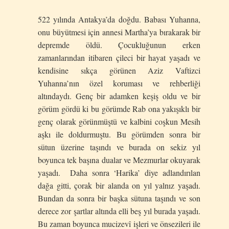
522 yılında Antakya’da doğdu. Babası Yuhanna,
onu büyütmesi için annesi Martha’ya bırakarak bir
depremde öldü. Çocukluğunun erken
zamanlarından itibaren çileci bir hayat yaşadı ve
kendisine sıkça görünen Aziz Vaftizci
Yuhanna’nın özel koruması ve rehberliği
altındaydı. Genç bir adamken keşiş oldu ve bir
görüm gördü ki bu görümde Rab ona yakışıklı bir
genç olarak görünmüştü ve kalbini coşkun Mesih
aşkı ile doldurmuştu. Bu görümden sonra bir
sütun üzerine taşındı ve burada on sekiz yıl
boyunca tek başına dualar ve Mezmurlar okuyarak
yaşadı. Daha sonra ‘Harika’ diye adlandırılan
dağa gitti, çorak bir alanda on yıl yalnız yaşadı.
Bundan da sonra bir başka sütuna taşındı ve son
derece zor şartlar altında elli beş yıl burada yaşadı.
Bu zaman boyunca mucizevî işleri ve önsezileri ile