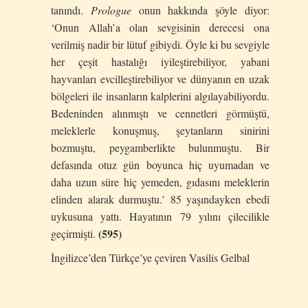
tanındı.
Prologue
onun hakkında şöyle diyor:
‘Onun Allah’a olan sevgisinin derecesi ona
verilmiş nadir bir lütuf gibiydi. Öyle ki bu sevgiyle
her çeşit hastalığı iyileştirebiliyor, yabani
hayvanları evcilleştirebiliyor ve dünyanın en uzak
bölgeleri ile insanların kalplerini algılayabiliyordu.
Bedeninden alınmıştı ve cennetleri görmüştü,
meleklerle konuşmuş, şeytanların sinirini
bozmuştu, peygamberlikte bulunmuştu. Bir
defasında otuz gün boyunca hiç uyumadan ve
daha uzun süre hiç yemeden, gıdasını meleklerin
elinden alarak durmuştu.’ 85 yaşındayken ebedî
uykusuna yattı. Hayatının 79 yılını çilecilikle
(595)
geçirmişti.
İngilizce’den Türkçe’ye çeviren Vasilis Gelbal