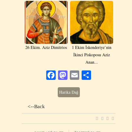
26 Ekim. Aziz Dimitrios
1 Ekim İskenderiye’nin
İkinci Piskoposu Aziz
Anan...
Facebook
Mastodon
Email
Share
Harika Dağ
<--Back