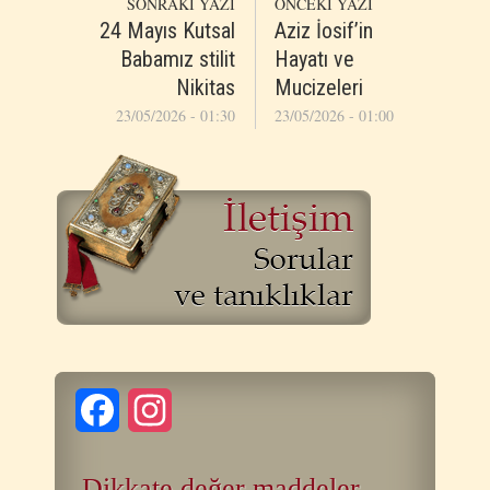
SONRAKİ YAZI
ÖNCEKİ YAZI
24 Mayıs Kutsal
Aziz İosif’in
Babamız stilit
Hayatı ve
Nikitas
Mucizeleri
23/05/2026 - 01:30
23/05/2026 - 01:00
Facebook
Instagram
Dikkate değer maddeler