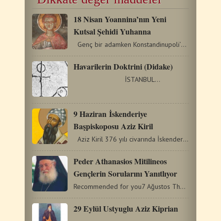
18 Nisan Yoannina’nın Yeni
Kutsal Şehidi Yuhanna
Genç bir adamken Konstandinupoli’ye sanatkâr olarak…
Havarilerin Doktrini (Didake)
İSTANBUL…
9 Haziran İskenderiye
Başpiskoposu Aziz Kiril
Aziz Kiril 376 yılı civarında İskenderiye’de doğdu.…
Peder Athanasios Mitilineos
Gençlerin Sorularını Yanıtlıyor
Recommended for you7 Ağustos Thebes’in bizim kutsal Peder…
29 Eylül Ustyuglu Aziz Kiprian