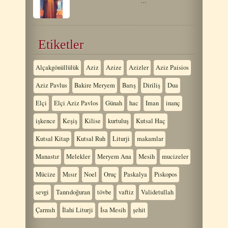
…
Etiketler
Alçakgönüllülük
Aziz
Azize
Azizler
Aziz Paisios
Aziz Pavlus
Bakire Meryem
Barış
Diriliş
Dua
Elçi
Elçi Aziz Pavlos
Günah
hac
Iman
inanç
işkence
Keşiş
Kilise
kurtuluş
Kutsal Haç
Kutsal Kitap
Kutsal Ruh
Liturji
makamlar
Manastır
Melekler
Meryem Ana
Mesih
mucizeler
Mücize
Mısır
Noel
Oruç
Paskalya
Piskopos
sevgi
Tanrıdoğuran
tövbe
vaftiz
Validetullah
Çarmıh
İlahi Liturji
İsa Mesih
şehit