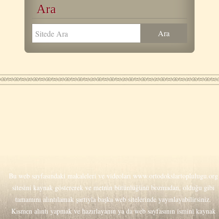
Ara
Bu web sayfasındaki makaleleri ve videoları
www.ortodokslartoplulugu.org
sitesini kaynak göstererek ve metnin bütünlüğünü bozmadan, olduğu gibi
tamamını alıntılamak şartıyla başka web sitelerinde yayınlayabilirsiniz.
Kısmen alıntı yapmak ve hazırlayanın ya da web sayfasının ismini kaynak