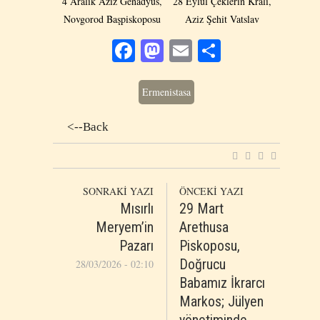
4 Aralık Aziz Genadyus,
28 Eylül Çeklerin Kralı,
Novgorod Başpiskoposu
Aziz Şehit Vatslav
Facebook
Mastodon
Email
Share
Ermenistasa
<--Back
SONRAKİ YAZI
ÖNCEKİ YAZI
Μısırlı
29 Mart
Meryem’in
Arethusa
Pazarı
Piskoposu,
Doğrucu
28/03/2026 - 02:10
Babamız İkrarcı
Markos; Jülyen