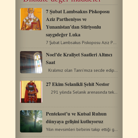
7 Şubat Lambsakus Piskoposu
Aziz Partheniyos ve
Yunanistan’dan Stiriyonlu
saygıdeğer Luka
7 Şubat Lambsakus Piskoposu Aziz Partheniyos ve Yunanistan’dan…
Noel’de Kraliyet Saatleri Altıncı
Saat
Kralımız olan Tanrι’mıza secde edip diz çökelim.…
27 Ekim Selanikli Şehit Nestor
291 yılında Selanik arenasında teke tek dövüşler…
Pentekost’u ve Kutsal Ruhun
dünyaya gelişini kutluyoruz
Yılın mevsimleri birbirini takip ettiği gibi Kilise’de…