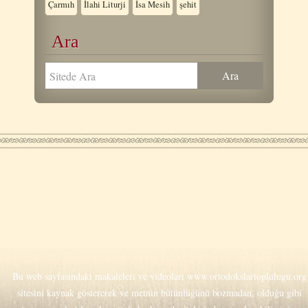
Çarmıh
İlahi Liturji
İsa Mesih
şehit
Ara
Bu web sayfasındaki makaleleri ve videoları
www.ortodokslartoplulugu.org
sitesini kaynak göstererek ve metnin bütünlüğünü bozmadan, olduğu gibi