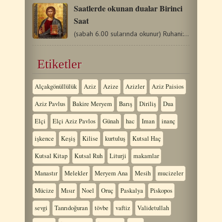
Saatlerde okunan dualar Birinci
Saat
(sabah 6.00 sularında okunur) Ruhani: Kutludur Tanrımız,…
Etiketler
Alçakgönüllülük
Aziz
Azize
Azizler
Aziz Paisios
Aziz Pavlus
Bakire Meryem
Barış
Diriliş
Dua
Elçi
Elçi Aziz Pavlos
Günah
hac
Iman
inanç
işkence
Keşiş
Kilise
kurtuluş
Kutsal Haç
Kutsal Kitap
Kutsal Ruh
Liturji
makamlar
Manastır
Melekler
Meryem Ana
Mesih
mucizeler
Mücize
Mısır
Noel
Oruç
Paskalya
Piskopos
sevgi
Tanrıdoğuran
tövbe
vaftiz
Validetullah