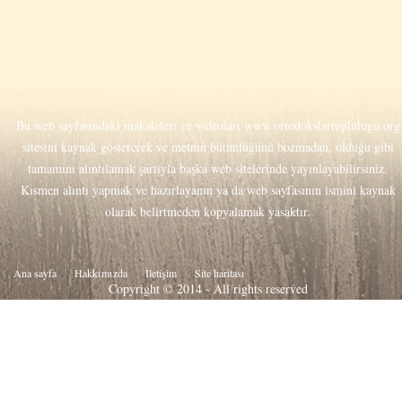
Bu web sayfasındaki makaleleri ve videoları
www.ortodokslartoplulugu.org
sitesini kaynak göstererek ve metnin bütünlüğünü bozmadan, olduğu gibi
tamamını alıntılamak şartıyla başka web sitelerinde yayınlayabilirsiniz.
Kısmen alıntı yapmak ve hazırlayanın ya da web sayfasının ismini kaynak
olarak belirtmeden kopyalamak yasaktır.
Ana sayfa
Hakkιmιzda
İletişim
Site haritası
Copyright © 2014 - All rights reserved