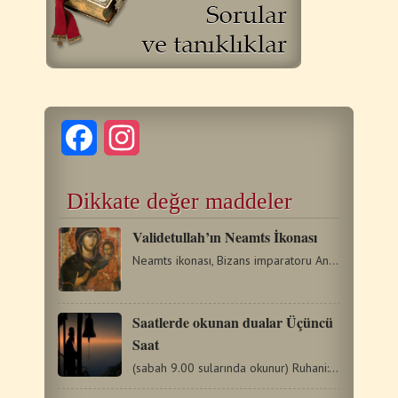
Facebook
Instagram
Dikkate değer maddeler
Validetullah’ın Neamts İkonası
Neamts ikonası, Bizans imparatoru Andronikus Paleologos tarafından…
Saatlerde okunan dualar Üçüncü
Saat
(sabah 9.00 sularında okunur) Ruhani: Kutludur Tanrımız,…