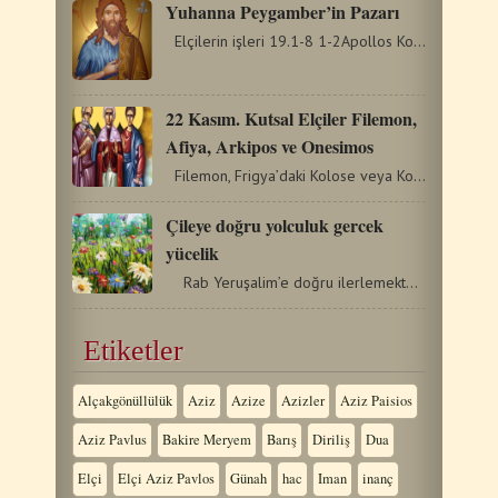
Yuhanna Peygamber’in Pazarı
Elçilerin işleri 19.1-8 1-2Apollos Korint'teyken Pavlus,…
22 Kasım. Kutsal Elçiler Filemon,
Afiya, Arkipos ve Onesimos
Filemon, Frigya’daki Kolose veya Kolase şehrinden…
Çileye doğru yolculuk gercek
yücelik
Rab Yeruşalim’e doğru ilerlemektedir ve kutsal…
Etiketler
Alçakgönüllülük
Aziz
Azize
Azizler
Aziz Paisios
Aziz Pavlus
Bakire Meryem
Barış
Diriliş
Dua
Elçi
Elçi Aziz Pavlos
Günah
hac
Iman
inanç