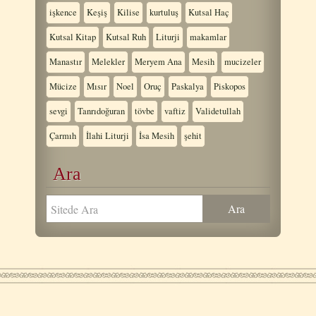
işkence
Keşiş
Kilise
kurtuluş
Kutsal Haç
Kutsal Kitap
Kutsal Ruh
Liturji
makamlar
Manastır
Melekler
Meryem Ana
Mesih
mucizeler
Mücize
Mısır
Noel
Oruç
Paskalya
Piskopos
sevgi
Tanrıdoğuran
tövbe
vaftiz
Validetullah
Çarmıh
İlahi Liturji
İsa Mesih
şehit
Ara