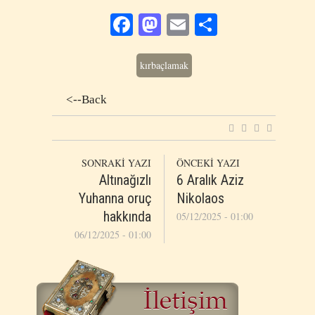
Facebook
Mastodon
Email
Share
kırbaçlamak
<--Back
SONRAKİ YAZI
ÖNCEKİ YAZI
Altınağızlı
6 Aralık Aziz
Yuhanna oruç
Nikolaos
hakkında
05/12/2025 - 01:00
06/12/2025 - 01:00