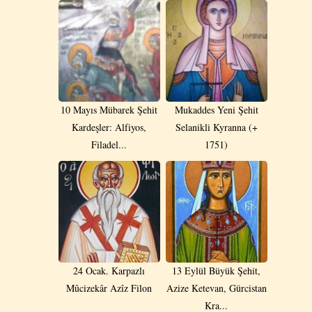
10 Mayıs Mübarek Şehit
Mukaddes Yeni Şehit
Kardeşler: Alfiyos,
Selanikli Kyranna (+
Filadel...
1751)
24 Ocak. Karpazlı
13 Eylül Büyük Şehit,
Mûcizekâr Azîz Filon
Azize Ketevan, Gürcistan
Kra...