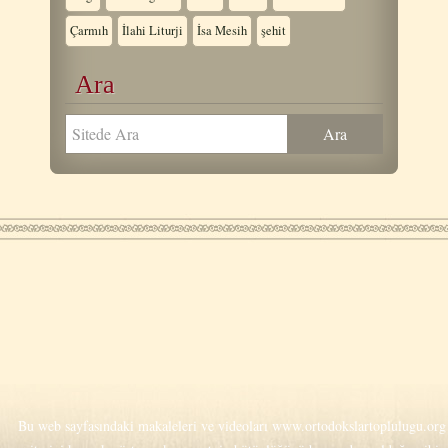
Çarmıh
İlahi Liturji
İsa Mesih
şehit
Ara
Bu web sayfasındaki makaleleri ve videoları
www.ortodokslartoplulugu.org