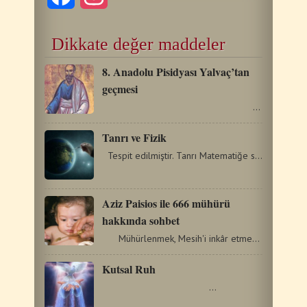
Dikkate değer maddeler
8. Anadolu Pisidyası Yalvaç’tan
geçmesi
…
Tanrı ve Fizik
Tespit edilmiştir. Tanrı Matematiğe sempati duymaz. İstatistik…
Aziz Paisios ile 666 mühürü
hakkında sohbet
Mühürlenmek, Mesih'i inkâr etmek anlamına…
Kutsal Ruh
…