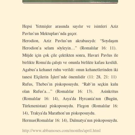
Hepsi Yetmişler arasında sayılır ve isimleri Aziz
Pavlus’un Mektupları’nda geçer.
Herodion, Aziz Pavlus’un akrabasıydı: “Soydaşım
Herodion’a selam söyleyin…” (Romalılar 16: 11).
Müjde için çok çile çektikten sonra, Havari Pavlus ile
birlikte Roma’da çalıştı ve onunla birlikte kafası kesildi.
Agabus’a kehanet ruhu verildi: onun kehanetlerinden iki
tanesi Elçilerin İşleri’nde önemlidir (11: 28, 21: 11)
Rufus, Thebes’in piskoposuydu. “Rab’in seçkin kulu
olan Rufus’a…” (Romalılar 16: 13). Asinkritus
(Romalılar 16: 14), Asya’da Hyrcania’nın (Bugün,
Türkmenistan) piskoposuydu. Flegon (Romalılar 16:
14), Trakya’da Marathon’un piskoposuydu.
Hermas(Romalılar 16: 14), Dalmatya’nın piskoposuydu.
http://www.abbamoses.com/months/april.html