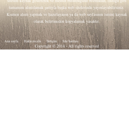
sitesini kaynak göstererek ve metnin bütünlüğünü bozmadan, olduğu gibi
tamamını alıntılamak şartıyla başka web sitelerinde yayınlayabilirsiniz.
Kısmen alıntı yapmak ve hazırlayanın ya da web sayfasının ismini kaynak
olarak belirtmeden kopyalamak yasaktır.
Ana sayfa
Hakkιmιzda
İletişim
Site haritası
Copyright © 2014 - All rights reserved