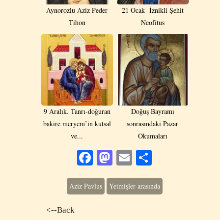
Aynorozlu Aziz Peder
21 Ocak İznikli Şehit
Tihon
Neofitus
9 Aralık. Tanrı-doğuran
Doğuş Bayramı
bakire meryem’in kutsal
sonrasındaki Pazar
ve...
Okumaları
Facebook
Mastodon
Email
Share
Aziz Pavlus
Yetmişler arasında
<--Back