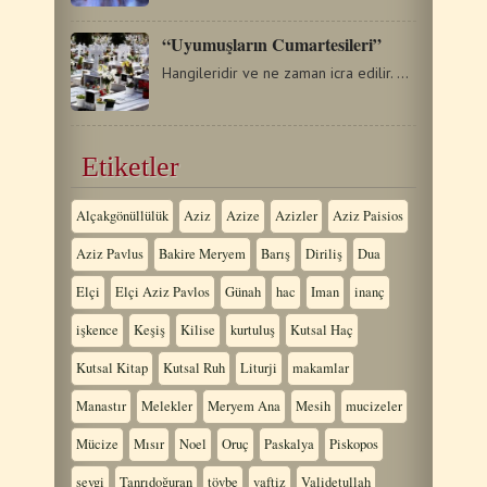
“Uyumuşların Cumartesileri”
Hangileridir ve ne zaman icra edilir. Aziz Ortodoks Kilisemiz,…
Etiketler
Alçakgönüllülük
Aziz
Azize
Azizler
Aziz Paisios
Aziz Pavlus
Bakire Meryem
Barış
Diriliş
Dua
Elçi
Elçi Aziz Pavlos
Günah
hac
Iman
inanç
işkence
Keşiş
Kilise
kurtuluş
Kutsal Haç
Kutsal Kitap
Kutsal Ruh
Liturji
makamlar
Manastır
Melekler
Meryem Ana
Mesih
mucizeler
Mücize
Mısır
Noel
Oruç
Paskalya
Piskopos
sevgi
Tanrıdoğuran
tövbe
vaftiz
Validetullah