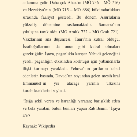
anlamına gelir. Daha çok Ahaz’ın (MÖ 736 – MÖ 716)
ve Hezekiya’nın (MÖ 715 – MÖ 686) hükümdarlıkları
sırasında faaliyet gösterdi. Bu dönem Asurluların
yükseliş dönemine rastlamaktadır. Samarra’nın
yıkılışına tanık oldu (MÖ Aralık 722 – MÖ Ocak 721).
Vaazlarının ana düşüncesi, Tanrı’nın kutsal olduğu,
İsrailoğullarının da onun gibi kutsal olmaları
gerektiğidir. İşaya, paganlıkla karışan Yahudi geleneğini
yerdi, paganlığın etkisinden korktuğu için yabancılarla
ilişki kurmayı yasakladı. Yehova’nın şartlarını kabul
edenlerin başında, Davud’un soyundan gelen mesih kral
Emmanuel’in yer alacağı yarının ülkesini
kurabileceklerini söyledi.
“Işığa şekil veren ve karanlığı yaratan; barışıklık eden
ve bela yaratan; bütün bunları yapan Rab Benim” İşaya
45:7
Kaynak: Vikipedia