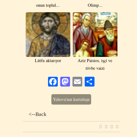
onun toplul...
Olimp...
Lütfu aktarıyor
Aziz Paisios, işçi ve
tövbe vaizi
Facebook
Mastodon
Email
Share
Yehova'nın kurtuluşu
<--Back