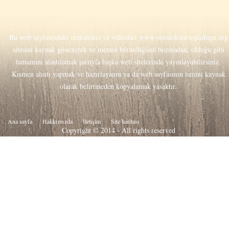
Bu web sayfasındaki makaleleri ve videoları
www.ortodokslartoplulugu.org
sitesini kaynak göstererek ve metnin bütünlüğünü bozmadan, olduğu gibi
tamamını alıntılamak şartıyla başka web sitelerinde yayınlayabilirsiniz.
Kısmen alıntı yapmak ve hazırlayanın ya da web sayfasının ismini kaynak
olarak belirtmeden kopyalamak yasaktır.
Ana sayfa
Hakkιmιzda
İletişim
Site haritası
Copyright © 2014 - All rights reserved