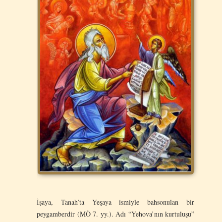
İşaya, Tanah’ta Yeşaya ismiyle bahsonulan bir
peygamberdir (MÖ 7. yy.). Adı “Yehova’nın kurtuluşu”