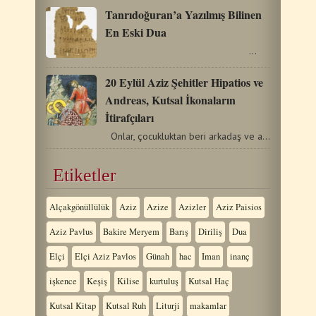
Tanrıdoğuran’a Yazılmış Bilinen
En Eski Dua
…
20 Eylül Aziz Şehitler Hipatios ve
Andreas, Kutsal İkonaların
İtirafçıları
Onlar, çocukluktan beri arkadaş ve azizlikte emektaşlardı.…
Etiketler
Alçakgönüllülük
Aziz
Azize
Azizler
Aziz Paisios
Aziz Pavlus
Bakire Meryem
Barış
Diriliş
Dua
Elçi
Elçi Aziz Pavlos
Günah
hac
Iman
inanç
işkence
Keşiş
Kilise
kurtuluş
Kutsal Haç
Kutsal Kitap
Kutsal Ruh
Liturji
makamlar