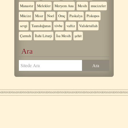
Manastır
Melekler
Meryem Ana
Mesih
mucizeler
Mücize
Mısır
Noel
Oruç
Paskalya
Piskopos
sevgi
Tanrıdoğuran
tövbe
vaftiz
Validetullah
Çarmıh
İlahi Liturji
İsa Mesih
şehit
Ara