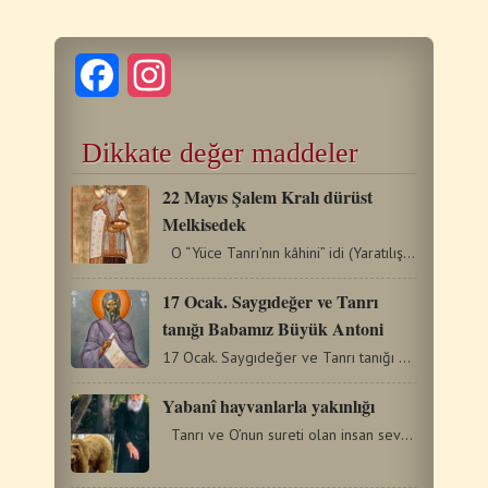
Facebook
Instagram
Dikkate değer maddeler
22 Mayıs Şalem Kralı dürüst
Melkisedek
O “Yüce Tanrı’nın kâhini” idi (Yaratılış…
17 Ocak. Saygıdeğer ve Tanrı
tanığı Babamız Büyük Antoni
17 Ocak. Saygıdeğer ve Tanrı tanığı Babamız Büyük Antoni…
Yabanî hayvanlarla yakınlığı
Tanrı ve O’nun sureti olan insan sevgisi Aziz Paisios’un…