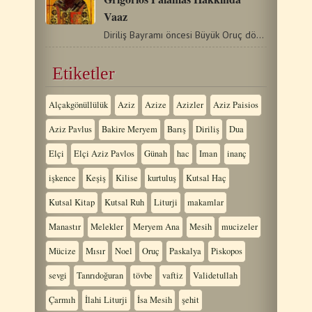
Vaaz
Diriliş Bayramı öncesi Büyük Oruç döneminin İkinci Pazarı…
Etiketler
Alçakgönüllülük
Aziz
Azize
Azizler
Aziz Paisios
Aziz Pavlus
Bakire Meryem
Barış
Diriliş
Dua
Elçi
Elçi Aziz Pavlos
Günah
hac
Iman
inanç
işkence
Keşiş
Kilise
kurtuluş
Kutsal Haç
Kutsal Kitap
Kutsal Ruh
Liturji
makamlar
Manastır
Melekler
Meryem Ana
Mesih
mucizeler
Mücize
Mısır
Noel
Oruç
Paskalya
Piskopos
sevgi
Tanrıdoğuran
tövbe
vaftiz
Validetullah
Çarmıh
İlahi Liturji
İsa Mesih
şehit