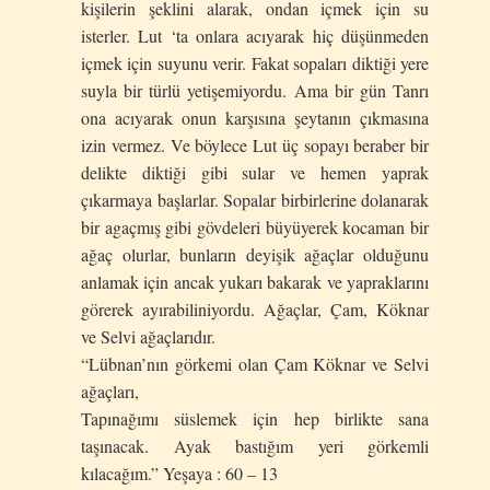
kişilerin şeklini alarak, ondan içmek için su
isterler. Lut ‘ta onlara acıyarak hiç düşünmeden
içmek için suyunu verir. Fakat sopaları diktiği yere
suyla bir türlü yetişemiyordu. Ama bir gün Tanrı
ona acıyarak onun karşısına şeytanın çıkmasına
izin vermez. Ve böylece Lut üç sopayı beraber bir
delikte diktiği gibi sular ve hemen yaprak
çıkarmaya başlarlar. Sopalar birbirlerine dolanarak
bir agaçm
ı
ş gibi gövdeleri büyüyerek kocaman bir
ağaç olurlar, bunların deyişik ağaçlar olduğunu
anlamak için ancak yukarı bakarak ve yapraklarını
görerek ay
ı
rabiliniyordu. Ağaçlar, Çam, Köknar
ve Selvi ağaçlarıdır.
“Lübnan’nın görkemi olan Çam Köknar ve Selvi
ağaçları,
Tapınağımı süslemek için hep birlikte sana
taşınacak. Ayak bastığım yeri görkemli
kılacağım.” Yeşaya : 60 – 13