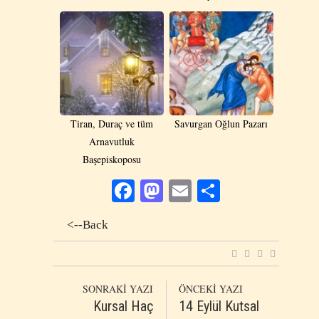
Tiran, Duraç ve tüm
Savurgan Oğlun Pazarı
Arnavutluk
Başepiskoposu
Facebook
Mastodon
Email
Share
<--Back
SONRAKİ YAZI
ÖNCEKİ YAZI
Kursal Haç
14 Eylül Kutsal