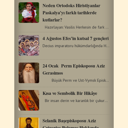
Neden Ortodoks Hiristiyanlar
Paskalya’yı farklı tarihlerde
kutlarlar?
Hazırlayan: Vasilis Herkesin de fark ettiği gibi Paskalya…
4 Ağustos Efes’in kutsal 7 gençleri
Decius imparatoru hükümdarlığında Hristiyanların zulmü…
24 Ocak Perm Episkoposu Aziz
Gerasimos
Büyük Perm ve Ust-Vymsk Episkoposu…
Kısa ve Sembolik Bir Hikâye
Bir insan derin ve karanlık bir çukurda hapsolmuş,…
Selanik Başepiskoposu Aziz
Grigorios Palamas Hakkında