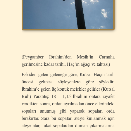
(
Peygamber
İ
brahim
’
den
Mesih
‘
in
Ç
arm
ı
ha
gerilmesine
kadar
tarihi
,
Ha
ç’ı
n
a
ğ
a
çı
ve
tahtas
ı)
Eskiden gelen geleneğe göre, Kutsal Haçın tarih
öncesi gelmesi söyleyenlere göre şöyledir:
İbrahim’e gelen üç konuk melekler gelirler (Kutsal
Ruh) Yaratılış: 18 – 1,15 İbrahim onlara ziyafet
verdikten sonra, ordan ayrılmadan önce ellerindeki
sopaları unutmuş gibi yaparak sopaları orda
bırakırlar. Sara bu sopaları ateşte kullanmak için
ateşe atar, fakat sopalardan duman çıkarmalarına