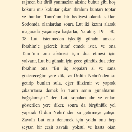
rağmen bir türlü yanmazlar, aksine buhur gibi hoş
kokulu mis kokular çıkar. İbrahim bunları toplar
ve bunları Tanrı’nın bir hediyesi olarak saklar.
Sodomda olanlardan sonra Lut iki kızını alarak
mağarada yaşamaya başlarlar, Yaratılış: 19 – 30,
38 Lut, istenmeden işlediği günahı amcası
İbrahim’e gelerek itiraf etmek ister, ve ona
Tanrı’nın onu afetmesi için dua etmesi için
yalvarır, Lut bu günahı için gece gündüz dua eder.
İbrahim ona “Bu üç sopaları al ve sana
göstereceğim yere dik, ve Ürdün Nehri’nden su
getirip bunları sula, eğer filizlenir ve yaprak
çıkarırlarsa demek ki Tanrı senin günahlarını
bağışlamıştır.” der. Lut, sopaları alır ve onları
gösterilen yere diker, sonra da birgünlük yol
yaparak Ürdün Nehri’nden su getirmeye çalışır.
Zavallı Lut onu denemek için yolda onu hep
şeytan bir çeşit zavallı, yoksul ve hasta olan