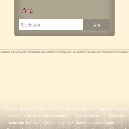
Ara
Bu web sayfasındaki makaleleri ve videoları
www.ortodokslartoplulugu.org
sitesini kaynak göstererek ve metnin bütünlüğünü bozmadan, olduğu gibi
tamamını alıntılamak şartıyla başka web sitelerinde yayınlayabilirsiniz.