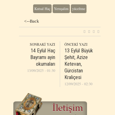
Kutsal Haç
Yeruşalim
yüceltme
<--Back
SONRAKİ YAZI
ÖNCEKİ YAZI
14 Eylül Haç
13 Eylül Büyük
Bayramı ayin
Şehit, Azize
okumaları
Ketevan,
Gürcistan
13/09/2025 - 01:30
Kraliçesi
12/09/2025 - 02:30