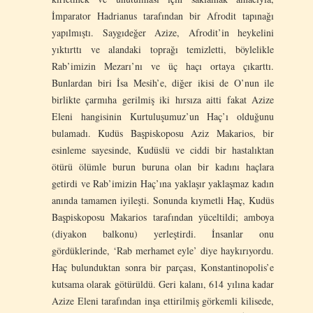
İmparator Hadrianus tarafından bir Afrodit tapınağı
yapılmıştı. Saygıdeğer Azize, Afrodit’in heykelini
yıktırttı ve alandaki toprağı temizletti, böylelikle
Rab’imizin Mezarı’nı ve üç haçı ortaya çıkarttı.
Bunlardan biri İsa Mesih’e, diğer ikisi de O’nun ile
birlikte çarmıha gerilmiş iki hırsıza aitti fakat Azize
Eleni hangisinin Kurtuluşumuz’un Haç’ı olduğunu
bulamadı. Kudüs Başpiskoposu Aziz Makarios, bir
esinleme sayesinde, Kudüslü ve ciddi bir hastalıktan
ötürü ölümle burun buruna olan bir kadını haçlara
getirdi ve Rab’imizin Haç’ına yaklaşır yaklaşmaz kadın
anında tamamen iyileşti. Sonunda kıymetli Haç, Kudüs
Başpiskoposu Makarios tarafından yüceltildi; amboya
(diyakon balkonu) yerleştirdi. İnsanlar onu
gördüklerinde, ‘Rab merhamet eyle’ diye haykırıyordu.
Haç bulunduktan sonra bir parçası, Konstantinopolis’e
kutsama olarak götürüldü. Geri kalanı, 614 yılına kadar
Azize Eleni tarafından inşa ettirilmiş görkemli kilisede,