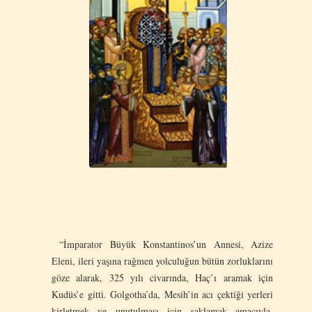
“İmparator Büyük Konstantinos’un Annesi, Azize
Eleni, ileri yaşına rağmen yolculuğun bütün zorluklarını
göze alarak, 325 yılı civarında, Haç’ı aramak için
Kudüs’e gitti. Golgotha’da, Mesih’in acı çektiği yerleri
kirletmek ve unutulması için saklamak amacıyla,