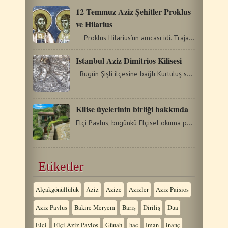
12 Temmuz Aziz Şehitler Proklus
ve Hilarius
Proklus Hilarius’un amcası idi. Trajan’ın egemenlik…
Istanbul Aziz Dimitrios Kilisesi
Bugün Şişli ilçesine bağlı Kurtuluş semtinin son durağında…
Kilise üyelerinin birliği hakkında
Elçi Pavlus, bugünkü Elçisel okuma pasajında, imanında…
Etiketler
Alçakgönüllülük
Aziz
Azize
Azizler
Aziz Paisios
Aziz Pavlus
Bakire Meryem
Barış
Diriliş
Dua
Elçi
Elçi Aziz Pavlos
Günah
hac
Iman
inanç