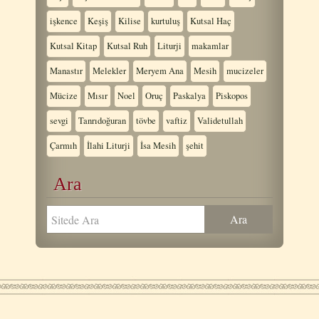
işkence
Keşiş
Kilise
kurtuluş
Kutsal Haç
Kutsal Kitap
Kutsal Ruh
Liturji
makamlar
Manastır
Melekler
Meryem Ana
Mesih
mucizeler
Mücize
Mısır
Noel
Oruç
Paskalya
Piskopos
sevgi
Tanrıdoğuran
tövbe
vaftiz
Validetullah
Çarmıh
İlahi Liturji
İsa Mesih
şehit
Ara