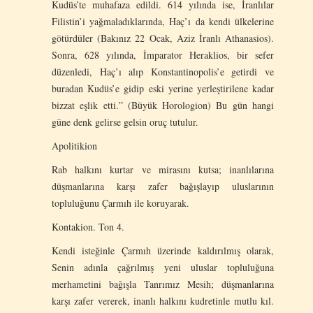
Kudüs’te muhafaza edildi. 614 yılında ise, İranlılar
Filistin’i yağmaladıklarında, Haç’ı da kendi ülkelerine
götürdüler (Bakınız 22 Ocak, Aziz İranlı Athanasios).
Sonra, 628 yılında, İmparator Heraklios, bir sefer
düzenledi, Haç’ı alıp Konstantinopolis’e getirdi ve
buradan Kudüs’e gidip eski yerine yerleştirilene kadar
bizzat eşlik etti.” (Büyük Horologion) Bu gün hangi
güne denk gelirse gelsin oruç tutulur.
Apolitikion
Rab halkını kurtar ve mirasını kutsa; inanlılarına
düşmanlarına karşı zafer bağışlayıp uluslarının
topluluğunu Çarmıh ile koruyarak.
Kontakion. Ton 4.
Kendi isteğinle Çarmıh üzerinde kaldırılmış olarak,
Senin adınla çağrılmış yeni uluslar topluluğuna
merhametini bağışla Tanrımız Mesih; düşmanlarına
karşı zafer vererek, inanlı halkını kudretinle mutlu kıl.