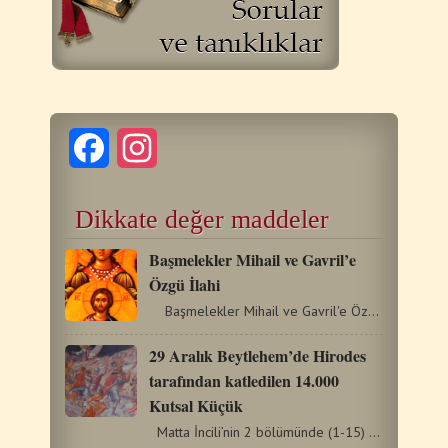
Facebook
Instagram
Dikkate değer maddeler
Başmelekler Mihail ve Gavril’e
Özgü İlahi
Başmelekler Mihail ve Gavril'e Özgü İlahi
29 Aralık Beytlehem’de Hirodes
tarafından katledilen 14.000
Kutsal Küçük
Matta İncili’nin 2 bölümünde (1-15) sözü geçen…