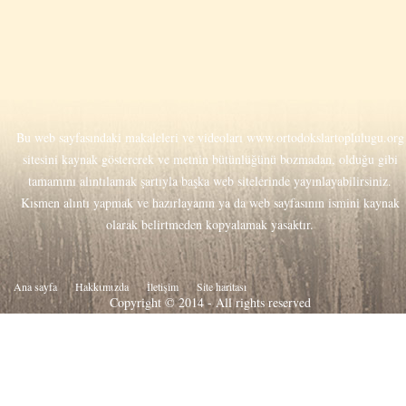
Bu web sayfasındaki makaleleri ve videoları
www.ortodokslartoplulugu.org
sitesini kaynak göstererek ve metnin bütünlüğünü bozmadan, olduğu gibi
tamamını alıntılamak şartıyla başka web sitelerinde yayınlayabilirsiniz.
Kısmen alıntı yapmak ve hazırlayanın ya da web sayfasının ismini kaynak
olarak belirtmeden kopyalamak yasaktır.
Ana sayfa
Hakkιmιzda
İletişim
Site haritası
Copyright © 2014 - All rights reserved