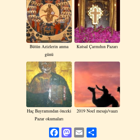
Bütün Azizlerin anma
Kutsal Çarmıhın Pazarı
günü
Haç Bayramından önceki
2019 Noel mesajı­/vaazı
Pazar okumaları
Facebook
Mastodon
Email
Share