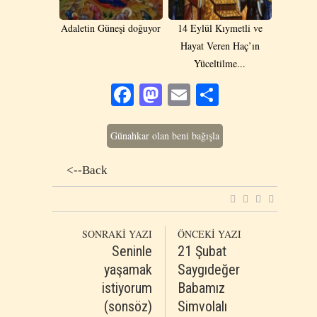
Adaletin Güneşi doğuyor
14 Eylül Kıymetli ve
Hayat Veren Haç’ın
Yüceltilme...
Facebook
Mastodon
Email
Share
Günahkar olan beni bağışla
<--Back
SONRAKİ YAZI
ÖNCEKİ YAZI
Seninle
21 Şubat
yaşamak
Saygıdeğer
istiyorum
Babamız
(sonsöz)
Simvolalı