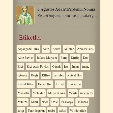
5 Ağustos Adaletli/erdemli Nonna
Yaşamı boyunca onun kutsal duaları yardımıyla mucizeler…
Etiketler
Alçakgönüllülük
Aziz
Azize
Azizler
Aziz Paisios
Aziz Pavlus
Bakire Meryem
Barış
Diriliş
Dua
Elçi
Elçi Aziz Pavlos
Günah
hac
Iman
inanç
işkence
Keşiş
Kilise
kurtuluş
Kutsal Haç
Kutsal Kitap
Kutsal Ruh
Liturji
makamlar
Manastır
Melekler
Meryem Ana
Mesih
mucizeler
Mücize
Mısır
Noel
Oruç
Paskalya
Piskopos
sevgi
Tanrıdoğuran
tövbe
vaftiz
Validetullah