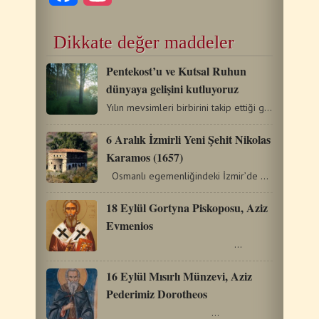
Dikkate değer maddeler
Pentekost’u ve Kutsal Ruhun
dünyaya gelişini kutluyoruz
Yılın mevsimleri birbirini takip ettiği gibi Kilise’de…
6 Aralık İzmirli Yeni Şehit Nikolas
Karamos (1657)
Osmanlı egemenliğindeki İzmir’de yaşayan bir Hristiyan’dı.…
18 Eylül Gortyna Piskoposu, Aziz
Evmenios
…
16 Eylül Mısırlı Münzevi, Aziz
Pederimiz Dorotheos
…