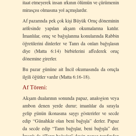
itaat etmeyerek insan ırkının ölümün ve çürümenin
mirasçısı olmasına yol açmışlardır.
Af pazarında pek çok kişi Büyük Oruç döneminin
arifesinde yapılan akşam okumalarına katılır.
İmanlılar, oruç ve bağışlanma konularında Rabbin
öğretilerini dinlerler ve Tanrı da onları bağışlasın
diye (Matta 6:14) birbirlerini affederek oruç
dönemine girerler.
Bu pazar gününe ait İncil okumasında da oruçla
ilgili öğütler vardır (Matta 6:16-18).
Af Töreni:
Akşam dualarının sonunda papaz, analogion veya
ambon denen yerde durur; imanlılar da sırayla
gelip günün ikonasına saygı gösterirler ve secde
edip “Günahkâr olan beni bağışla” derler. Papaz
da secde edip “Tanrı bağışlar, beni bağışla” der.
İmanlı da “Tanrı bağışlar” deyip papaz tarafından