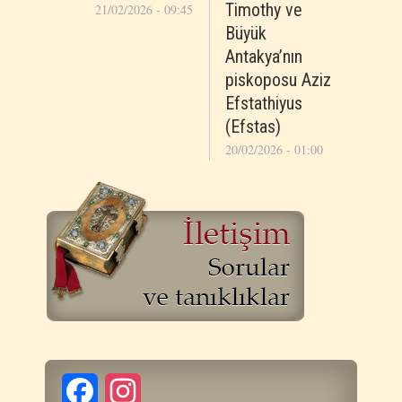
Timothy ve
21/02/2026 - 09:45
Büyük
Antakya’nın
piskoposu Aziz
Efstathiyus
(Efstas)
20/02/2026 - 01:00
Facebook
Instagram