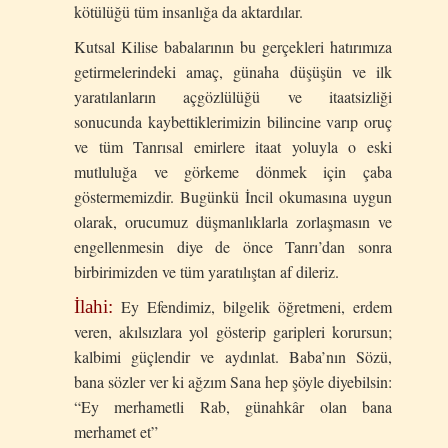
kötülüğü tüm insanlığa da aktardılar.
Kutsal Kilise babalarının bu gerçekleri hatırımıza
getirmelerindeki amaç, günaha düşüşün ve ilk
yaratılanların açgözlülüğü ve itaatsizliği
sonucunda kaybettiklerimizin bilincine varıp oruç
ve tüm Tanrısal emirlere itaat yoluyla o eski
mutluluğa ve görkeme dönmek için çaba
göstermemizdir. Bugünkü İncil okumasına uygun
olarak, orucumuz düşmanlıklarla zorlaşmasın ve
engellenmesin diye de önce Tanrı’dan sonra
birbirimizden ve tüm yaratılıştan af dileriz.
İlahi:
Ey Efendimiz, bilgelik öğretmeni, erdem
veren, akılsızlara yol gösterip garipleri korursun;
kalbimi güçlendir ve aydınlat. Baba’nın Sözü,
bana sözler ver ki ağzım Sana hep şöyle diyebilsin:
“Ey merhametli Rab, günahkâr olan bana
merhamet et”