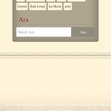
Çarmıh
İlahi Liturji
İsa Mesih
şehit
Ara
Bu web sayfasındaki makaleleri ve videoları
www.ortodokslartoplulugu.org
sitesini kaynak göstererek ve metnin bütünlüğünü bozmadan, olduğu gibi