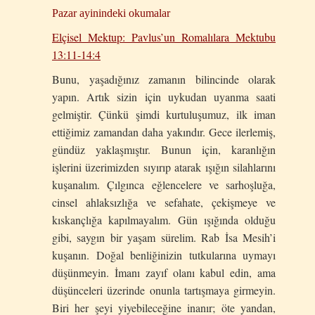
Pazar ayinindeki okumalar
Elçisel Mektup: Pavlus’un Romalılara Mektubu
13:11-14:4
Bunu, yaşadığınız zamanın bilincinde olarak
yapın. Artık sizin için uykudan uyanma saati
gelmiştir. Çünkü şimdi kurtuluşumuz, ilk iman
ettiğimiz zamandan daha yakındır. Gece ilerlemiş,
gündüz yaklaşmıştır. Bunun için, karanlığın
işlerini üzerimizden sıyırıp atarak ışığın silahlarını
kuşanalım. Çılgınca eğlencelere ve sarhoşluğa,
cinsel ahlaksızlığa ve sefahate, çekişmeye ve
kıskançlığa kapılmayalım. Gün ışığında olduğu
gibi, saygın bir yaşam sürelim. Rab İsa Mesih’i
kuşanın. Doğal benliğinizin tutkularına uymayı
düşünmeyin. İmanı zayıf olanı kabul edin, ama
düşünceleri üzerinde onunla tartışmaya girmeyin.
Biri her şeyi yiyebileceğine inanır; öte yandan,