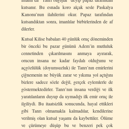
kutsanır. Bu esnada koro alçak sesle Paskalya
Kanonu’nun ilahilerini okur. Papaz tarafından
kutsandıktan sonra, imanlılar birbirlerinden de af
dilerler.
Kutsal Kilise babaları 40 günlük oruç döneminden
bir önceki bu pazar gününü Adem’in mutluluk
cennetinden çıkarılmasını anmaya ayırarak,
orucun insana ne kadar faydalı olduğunu ve
açgözlülük (doyumsuzluk) ile Tanrı’nın emirlerini
çiğnemenin ne büyük zarar ve yıkıma yol açtığını
bizlere sadece sözle değil, gerçek eylemlerle de
göstermektedirler. Tanrı’nın insana verdiği ve ilk
yaratılanların duyup da uymadığı ilk emir oruç ile
ilgiliydi. Bu itaatsizlik sonucunda, hayal ettikleri
gibi Tanrı olmamakla kalmadılar, kendilerine
verilmiş olan kutsal yaşamı da kaybettiler. Ölüme
ve çürümeye düşüp bu ve benzeri pek çok