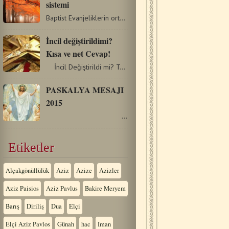
sistemi
Baptist Evanjeliklerin ortaya çıktığı Protestanlık, ilk…
İncil değiştirildimi?
Kısa ve net Cevap!
İncil Değiştirildi mi? Toplumumuzda maalesef Hıristiyanlık…
PASKALYA MESAJI
2015
…
Etiketler
Alçakgönüllülük
Aziz
Azize
Azizler
Aziz Paisios
Aziz Pavlus
Bakire Meryem
Barış
Diriliş
Dua
Elçi
Elçi Aziz Pavlos
Günah
hac
Iman