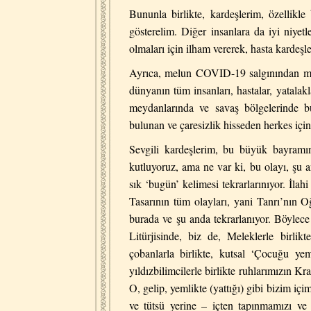
Bununla birlikte, kardeşlerim, özellikle
gösterelim. Diğer insanlara da iyi niyet
olmaları için ilham vererek, hasta kardeşl
Ayrıca, melun COVID-19 salgınından muz
dünyanın tüm insanları, hastalar, yatalakla
meydanlarında ve savaş bölgelerinde bu
bulunan ve çaresizlik hisseden herkes içi
Sevgili kardeşlerim, bu büyük bayramın 
kutluyoruz, ama ne var ki, bu olayı, şu a
sık ‘bugün’ kelimesi tekrarlarınıyor. İlah
Tasarının tüm olayları, yani Tanrı’nın O
burada ve şu anda tekrarlanıyor. Böylece 
Litürjisinde, biz de, Meleklerle birlikt
çobanlarla birlikte, kutsal ‘Çocuğu ye
yıldızbilimcilerle birlikte ruhlarımızın Kra
O, gelip, yemlikte (yattığı) gibi bizim iç
ve tütsü yerine – içten tapınmamızı v