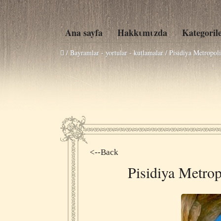
Ana sayfa
Hakkιmιzda
Kategoril
/ Bayramlar - yortular - kutlamalar /
Pisidiya Metropoli
<--Back
Pisidiya Metrop