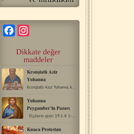
Facebook
Instagram
Dikkate değer
maddeler
Kronştatlı Aziz
Yuhanna
Kronştatlı Aziz Yuhanna, karısıyla bekaret içinde yaşayan…
Yuhanna
Peygamber’in Pazarı
Elçilerin işleri 19.1-8 1-2Apollos Korint'teyken Pavlus,…
Kısaca Protestan