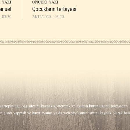
 YAZI
ÖNCEKİ YAZI
anuel
Çocukların terbiyesi
- 03:30
24/12/2020 - 03:20
lartoplulugu.org
sitesini kaynak göstererek ve metnin bütünlüğünü bozmadan, o
men alıntı yapmak ve hazırlayanın ya da web sayfasının ismini kaynak olarak be