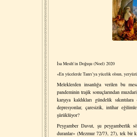
İsa Mesih’in Doğuşu (Noel) 2020
«
En yücelerde Tanrı’ya yücelik olsun, yeryüzü
Meleklerden insanl
ığ
a verilen bu mes
pandeminin trajik sonu
ç
lar
ı
ndan muzdari
karşıya kaldıkları gündelik sıkıntılar
depresyonlar, çaresizik, intihar eğili
şürüklüyor?
Peygamber Davut, şu peygamberlik söz
duranlar» (Mezmur 72/73, 27), tek bir kiş