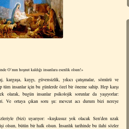
nde O’nun hoşnut kaldığı insanlara esenlik olsun!
»
aj
,
karga
ş
a
,
kayg
ı,
güvensizlik, y
ı
k
ı
c
ı ç
at
ış
malar
,
s
ö
m
ü
r
ü
ve
p t
ü
m insanlar i
ç
in bu günlerde
ö
zel bir
ö
neme sahip
.
Hep karşı
a ek olarak, bugün insanlar psikolojik sorunlar da yaşıyorlar:
mleri. Ve ortaya çıkan soru şu: mevcut acı durum bizi nereye
leriyle (bizi) uyarıyor: «kuşkusuz yok olacak Sen’den uzak
i olsun, bütün bir halk olsun. İnsanlık tarihinde bu ilahi sözler