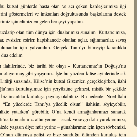
 bu kutsal günlerde hasta olan ve acı çeken kardeşlerimize ilgi
lerini göstermeleri ve imkanları doğrultusunda başkalarına destek
erimiz için elimizden gelen her şeyi yapalım.
darip olan tüm dünya için dualarımızı sunalım. Kurtarıcımıza,
r, evsizler, esirler, hapishanede olanlar, açlar, sığınmacılar, savaş
lunanlar için yalvaralım. Gerçek Tanrı’yı bilmeyip karanlıkta
n dua edelim.
ilahilerinde, biz tarihi bir olayı – Kurtarıcımız’ın Doğuşu’nu
n oluyormuş gibi yaşıyoruz. İşte bu yüzden kilise ayinlerinde sık
i
Litürji sırasında, Kilise’nin kutsal Gizemleri gerçekleşirken, ilahi
ğlu’nun kurtuluşumuz için yeryüzüne gelmesi, mistik bir şekilde
biz imanlılar kurtuluşa paydaş olabiliriz.
Bu nedenle, Noel İlahi
e “En yücelerde Tanrı’ya yücelik olsun” ilahisini söyleyebilir,
mlikte yatarken’ görebilir, O’na kendi armağanlarımızı sunarak
lı’na tapınabiliriz: altın yerine – sıcak ve sevgi dolu yüreklerimizi,
imizde yaşasın diye; mür yerine – günahlarımız için içten tövbemizi,
e O’nun dünyaya gelişi ve bize sunduğu ölümden kurtuluş için