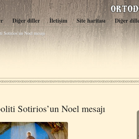
er
Diğer diller
İletişim
Site haritası
Diğer dill
ti Sotirios’un Noel mesajı
oliti Sotirios’un Noel mesajı