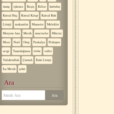
inanç
işkence
Keşiş
Kilise
kurtuluş
Kutsal Haç
Kutsal Kitap
Kutsal Ruh
Liturji
makamlar
Manastır
Melekler
Meryem Ana
Mesih
mucizeler
Mücize
Mısır
Noel
Oruç
Paskalya
Piskopos
sevgi
Tanrıdoğuran
tövbe
vaftiz
Validetullah
Çarmıh
İlahi Liturji
İsa Mesih
şehit
Ara