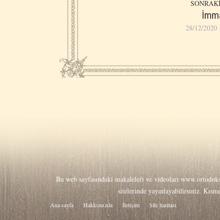
SONRAKİ
İmm
28/12/2020 
Bu web sayfasındaki makaleleri ve videoları
www.ortodoks
sitelerinde yayınlayabilirsiniz. Kıs
Ana sayfa
Hakkιmιzda
İletişim
Site haritası