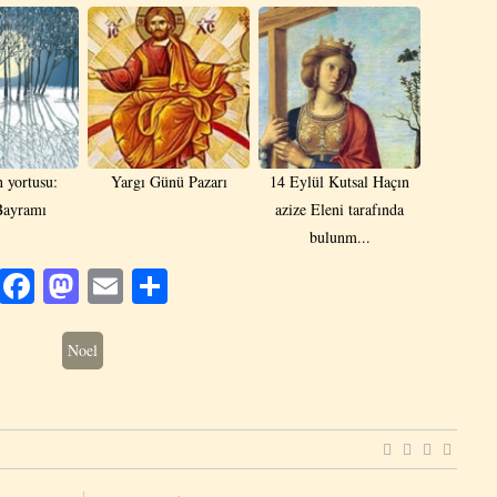
n yortusu:
Yargı Günü Pazarı
14 Eylül Kutsal Haçın
Bayramı
azize Eleni tarafında
bulunm...
Facebook
Mastodon
Email
Share
Noel