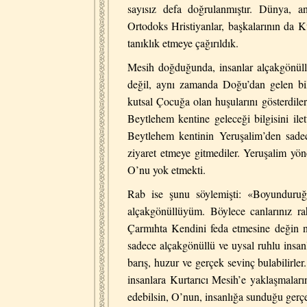
sayısız defa doğrulanmıştır. Dünya, 
Ortodoks Hristiyanlar, başkalarının da Ku
tanıklık etmeye çağırıldık.
Mesih doğduğunda, insanlar alçakgönüllü
değil, aynı zamanda Doğu’dan gelen bil
kutsal Çocuğa olan huşularını gösterdiler
Beytlehem kentine geleceği bilgisini ilet
Beytlehem kentinin Yeruşalim’den sadec
ziyaret etmeye gitmediler. Yeruşalim yöne
O’nu yok etmekti.
Rab ise şunu söylemişti:
«Boyunduruğ
alçakgönüllüyüm. Böylece canlarınız ra
Çarmıhta Kendini feda etmesine değin n
sadece alçakgönüllü ve uysal ruhlu insan
barış, huzur ve gerçek sevinç bulabilirler
insanlara Kurtarıcı Mesih’e yaklaşmaları
edebilsin, O’nun, insanlığa sunduğu gerçe