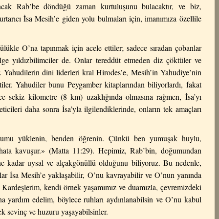
ancak Rab’be döndüğü zaman kurtuluşunu bulacaktır, ve biz,
rtarıcı İsa Mesih’e giden yolu bulmaları için, imanımıza özellile
lükle O’na tapınmak için acele ettiler; sadece sıradan çobanlar
ge yıldızbilimciler de. Onlar tereddüt etmeden diz çöktüler ve
. Yahudilerin dini liderleri kral Hirodes’e, Mesih’in Yahudiye’nin
tiler. Yahudiler bunu Peygamber kitaplarından biliyorlardı, fakat
e sekiz kilometre (8 km) uzaklığında olmasına rağmen, İsa’yı
ticileri daha sonra İsa’yla ilgilendiklerinde, onların tek amaçları
umu yüklenin, benden öğrenin. Çünkü ben yumuşak huylu,
hata kavuşur.» (Matta 11:29).
Hepimiz, Rab’bin, doğumundan
e kadar uysal ve alçakgönüllü olduğunu biliyoruz. Bu nedenle,
lar İsa Mesih’e yaklaşabilir, O’nu kavrayabilir ve O’nun yanında
.
Kardeşlerim, kendi örnek yaşamımız ve duamızla, çevremizdeki
na yardım edelim, böylece ruhları aydınlanabilsin ve O’nu kabul
k sevinç ve huzuru yaşayabilsinler.