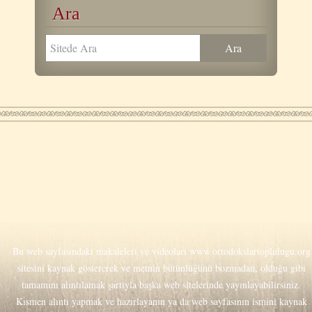
Ara
Bu web sayfasındaki makaleleri ve videoları
www.ortodokslartoplulugu.org
sitesini kaynak göstererek ve metnin bütünlüğünü bozmadan, olduğu gibi
tamamını alıntılamak şartıyla başka web sitelerinde yayınlayabilirsiniz.
Kısmen alıntı yapmak ve hazırlayanın ya da web sayfasının ismini kaynak