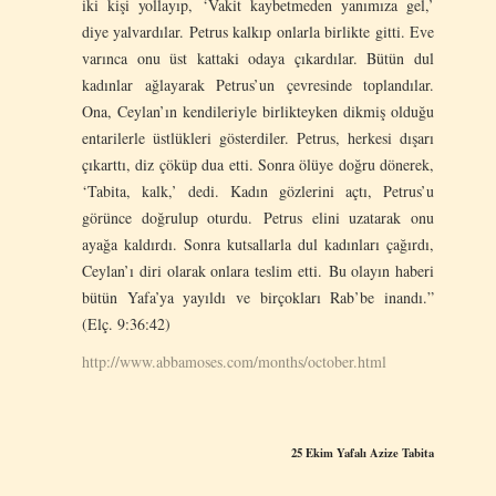
iki kişi yollayıp, ‘Vakit kaybetmeden yanımıza gel,’
diye yalvardılar. Petrus kalkıp onlarla birlikte gitti. Eve
varınca onu üst kattaki odaya çıkardılar. Bütün dul
kadınlar ağlayarak Petrus’un çevresinde toplandılar.
Ona, Ceylan’ın kendileriyle birlikteyken dikmiş olduğu
entarilerle üstlükleri gösterdiler. Petrus, herkesi dışarı
çıkarttı, diz çöküp dua etti. Sonra ölüye doğru dönerek,
‘Tabita, kalk,’ dedi. Kadın gözlerini açtı, Petrus’u
görünce doğrulup oturdu. Petrus elini uzatarak onu
ayağa kaldırdı. Sonra kutsallarla dul kadınları çağırdı,
Ceylan’ı diri olarak onlara teslim etti. Bu olayın haberi
bütün Yafa’ya yayıldı ve birçokları Rab’be inandı.”
(Elç. 9:36:42)
http://www.abbamoses.com/months/october.html
25 Ekim
Yafalı Azize Tabita