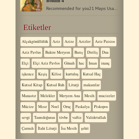
Bölüm 4
Recommended for you21 Mayıs Usakili Mukaddes Yeni Şehit Pachomios22…
Etiketler
Alçakgönüllülük
Aziz
Azize
Azizler
Aziz Paisios
Aziz Pavlus
Bakire Meryem
Barış
Diriliş
Dua
Elçi
Elçi Aziz Pavlos
Günah
hac
Iman
inanç
işkence
Keşiş
Kilise
kurtuluş
Kutsal Haç
Kutsal Kitap
Kutsal Ruh
Liturji
makamlar
Manastır
Melekler
Meryem Ana
Mesih
mucizeler
Mücize
Mısır
Noel
Oruç
Paskalya
Piskopos
sevgi
Tanrıdoğuran
tövbe
vaftiz
Validetullah
Çarmıh
İlahi Liturji
İsa Mesih
şehit