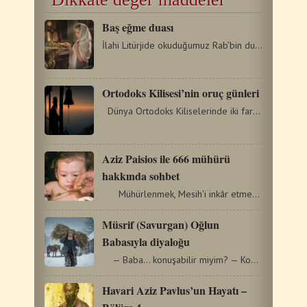
Baş eğme duası
İlahi Litürjide okuduğumuz Rab’bin duasından sonra Ruhani,…
Ortodoks Kilisesi’nin oruç günleri
Dünya Ortodoks Kiliselerinde iki farklı takvim uygulanmaktadır …
Aziz Paisios ile 666 mühürü
hakkında sohbet
Mühürlenmek, Mesih'i inkâr etmek anlamına…
Müsrif (Savurgan) Oğlun
Babasıyla diyaloğu
— Baba… konuşabilir miyim? — Konuşmadan önce…
Havari Aziz Pavlus’un Hayatı –