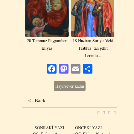
20 Temmuz Peygamber
18 Haziran Suriye ΄deki
Eliyas
Τrablus ΄tan şehit
Leontiu...
Facebook
Mastodon
Email
Share
Hayırsever kadın
<--Back
SONRAKİ YAZI
ÖNCEKİ YAZI