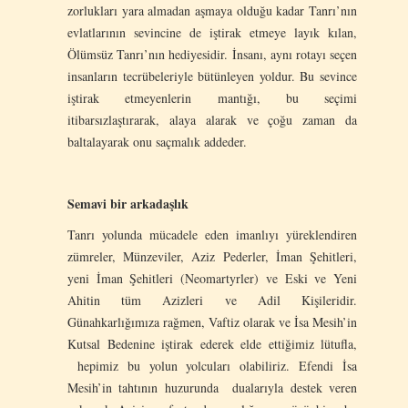
zorlukları yara almadan aşmaya olduğu kadar Tanrı’nın
evlatlarının sevincine de iştirak etmeye layık kılan,
Ölümsüz Tanrı’nın hediyesidir. İnsanı, aynı rotayı seçen
insanların tecrübeleriyle bütünleyen yoldur. Bu sevince
iştirak etmeyenlerin mantığı, bu seçimi
itibarsızlaştırarak, alaya alarak ve çoğu zaman da
baltalayarak onu saçmalık addeder.
Semavi bir arkadaşlık
Tanrı yolunda mücadele eden imanlıyı yüreklendiren
zümreler, Münzeviler, Aziz Pederler, İman Şehitleri,
yeni İman Şehitleri (Neomartyrler) ve Eski ve Yeni
Ahitin tüm Azizleri ve Adil Kişileridir.
Günahkarlığımıza rağmen, Vaftiz olarak ve İsa Mesih’in
Kutsal Bedenine iştirak ederek elde ettiğimiz lütufla,
hepimiz bu yolun yolcuları olabiliriz. Efendi İsa
Mesih’in tahtının huzurunda dualarıyla destek veren