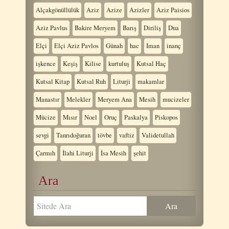
Alçakgönüllülük
Aziz
Azize
Azizler
Aziz Paisios
Aziz Pavlus
Bakire Meryem
Barış
Diriliş
Dua
Elçi
Elçi Aziz Pavlos
Günah
hac
Iman
inanç
işkence
Keşiş
Kilise
kurtuluş
Kutsal Haç
Kutsal Kitap
Kutsal Ruh
Liturji
makamlar
Manastır
Melekler
Meryem Ana
Mesih
mucizeler
Mücize
Mısır
Noel
Oruç
Paskalya
Piskopos
sevgi
Tanrıdoğuran
tövbe
vaftiz
Validetullah
Çarmıh
İlahi Liturji
İsa Mesih
şehit
Ara