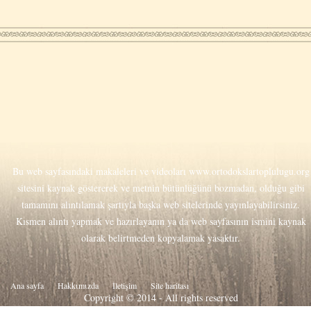
Bu web sayfasındaki makaleleri ve videoları
www.ortodokslartoplulugu.org
sitesini kaynak göstererek ve metnin bütünlüğünü bozmadan, olduğu gibi
tamamını alıntılamak şartıyla başka web sitelerinde yayınlayabilirsiniz.
Kısmen alıntı yapmak ve hazırlayanın ya da web sayfasının ismini kaynak
olarak belirtmeden kopyalamak yasaktır.
Ana sayfa
Hakkιmιzda
İletişim
Site haritası
Copyright © 2014 - All rights reserved