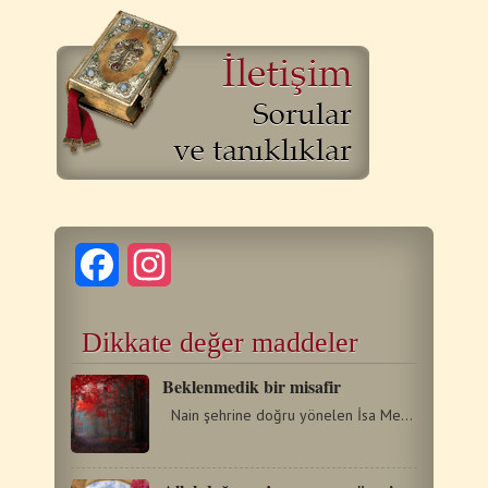
Facebook
Instagram
Dikkate değer maddeler
Beklenmedik bir misafir
Nain şehrine doğru yönelen İsa Mesih, tek oğlunu kaybeden…