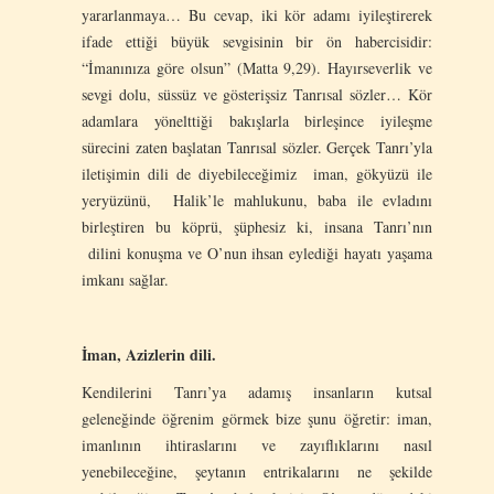
yararlanmaya… Bu cevap, iki kör adamı iyileştirerek
ifade ettiği büyük sevgisinin bir ön habercisidir:
“İmanınıza göre olsun” (Matta 9,29). Hayırseverlik ve
sevgi dolu, süssüz ve gösterişsiz Tanrısal sözler… Kör
adamlara yönelttiği bakışlarla birleşince iyileşme
sürecini zaten başlatan Tanrısal sözler. Gerçek Tanrı’yla
iletişimin dili de diyebileceğimiz iman, gökyüzü ile
yeryüzünü, Halik’le mahlukunu, baba ile evladını
birleştiren bu köprü, şüphesiz ki, insana Tanrı’nın
dilini konuşma ve O’nun ihsan eylediği hayatı yaşama
imkanı sağlar.
İman, Azizlerin dili.
Kendilerini Tanrı’ya adamış insanların kutsal
geleneğinde öğrenim görmek bize şunu öğretir: iman,
imanlının ihtiraslarını ve zayıflıklarını nasıl
yenebileceğine, şeytanın entrikalarını ne şekilde