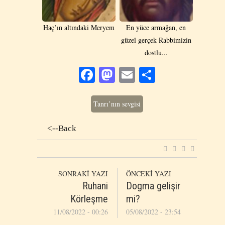
Haç’ın altındaki Meryem
En yüce armağan, en
güzel gerçek Rabbimizin
dostlu...
Facebook
Mastodon
Email
Share
Tanrı’nın sevgisi
<--Back
SONRAKİ YAZI
ÖNCEKİ YAZI
Ruhani
Dogma gelişir
Körleşme
mi?
11/08/2022 - 00:26
05/08/2022 - 23:54