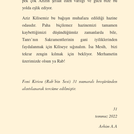
pek çok Azizin şefaat eden varlığı ve gücü bize bu
yolda eşlik ediyor.
Aziz Kilisemiz bu bağışın muhafaza edildiği hazine
odasıdır. Paha biçilemez hazinemizi tamamen
kaybettiğimizi düşündüğümüz zamanlarda bile,
Tanrı’nın Sakramentlerinin gani iyiliklerinden
faydalanmak için Kiliseye sığınalım. İsa Mesih, bizi
tekrar zengin kılmak için bekliyor. Merhametin
üzerimizde olsun ya Rab!
Foni Kiriou (Rab’bin Sesi) 31 numaralı broşüründen
alıntılanarak tercüme edilmiştir.
31
temmuz 2022
Arhim A.A