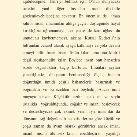
aşabileceğine, Tanrı’yı bulmak için O’nun dünyadaki
suretini yani diğer insanları nasıl dikkatle
gözlemleyebileceğine cevaptır. En önemlisi de iman
sahibi insan, imanından aldığı güçle, düştüğünde hayal
kırıklığına uğramamayı, acı çekse de kan ağlasa da
umudunu kaybetmemeyi, aksine Kutsal Kudretli’nin
lütfundan cesaret alarak ayağa kalkmayı ve yola devam
etmeyi bilir. İman insanı üstün kılar, ama onu kibirli
değil alçakgönüllü kılar. Böylece insan onu hapseden
sözde özgürlükten kaçıp kurtulur. İnsanları şeytan
yönettiğinde, dünyanın benimsediği ölçüt, imanın
doğurduğu ümidi çeşitli bahanelerle bastırmak ve
boğmaktır ve bu ezelden beri böyledir. Ancak ümit
mayaya benzer. Küçüktür, azdır ancak un ve suyla
ustalıkla yoğrulduğunda, çoğalır ve insanı besleyecek
ve destekleyecek çok ekmek verir. İşte imanlılar da
dünyanın sığ değerlendirme kriterlerine göre küçük ve
çoğu zaman da avam olarak görülürler ancak iman,
imanlı insanı ölümsüz kılan, ebedileştiren, yaşadığı