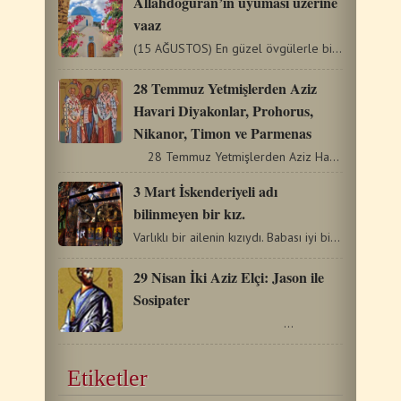
Allahdoğuran’ın uyuması üzerine
vaaz
(15 AĞUSTOS) En güzel övgülerle birlikte, bugün Kilise,…
28 Temmuz Yetmişlerden Aziz
Havari Diyakonlar, Prohorus,
Nikanor, Timon ve Parmenas
28 Temmuz Yetmişlerden Aziz Havari Diyakonlar,…
3 Mart İskenderiyeli adı
bilinmeyen bir kız.
Varlıklı bir ailenin kızıydı. Babası iyi bir kişi olup…
29 Nisan İki Aziz Elçi: Jason ile
Sosipater
…
Etiketler