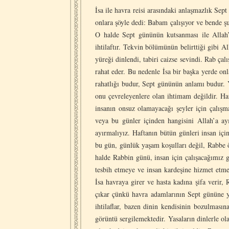
İsa ile havra reisi arasındaki anlaşmazlık Se
onlara şöyle dedi: Babam çalışıyor ve bende ş
O halde Sept gününün kutsanması ile Allah’ın
ihtilaftır. Tekvin bölümünün belirttiği gibi A
yüreği dinlendi, tabiri caizse sevindi. Rab ç
rahat eder. Bu nedenle İsa bir başka yerde on
rahatlığı budur, Sept gününün anlamı budur. Ya
onu çevreleyenlere olan ihtimam değildir. Haft
insanın onsuz olamayacağı şeyler için çalışma
veya bu günler içinden hangisini Allah’a ay
ayırmalıyız. Haftanın bütün günleri insan içi
bu gün, günlük yaşam koşulları değil, Rabbe ö
halde Rabbin günü, insan için çalışacağımız 
tesbih etmeye ve insan kardeşine hizmet etmey
İsa havraya girer ve hasta kadına şifa verir,
çıkar çünkü havra adamlarının Sept gününe y
ihtilaflar, bazen dinin kendisinin bozulmasın
görüntü sergilemektedir. Yasaların dinlerle o