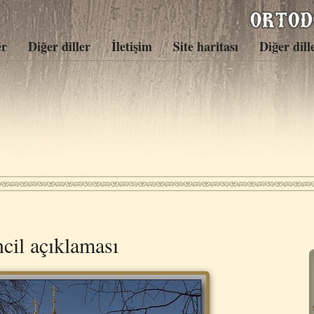
er
Diğer diller
İletişim
Site haritası
Diğer dill
ncil açıklaması