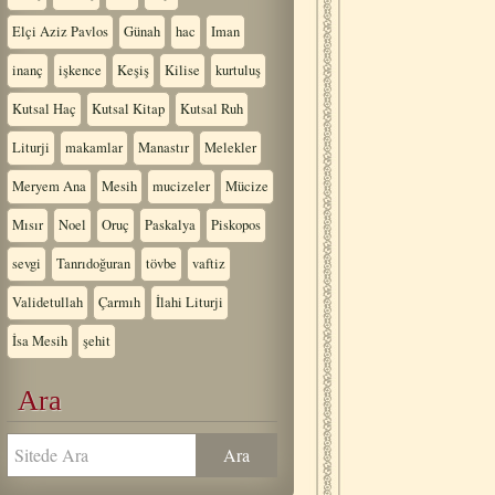
Elçi Aziz Pavlos
Günah
hac
Iman
inanç
işkence
Keşiş
Kilise
kurtuluş
Kutsal Haç
Kutsal Kitap
Kutsal Ruh
Liturji
makamlar
Manastır
Melekler
Meryem Ana
Mesih
mucizeler
Mücize
Mısır
Noel
Oruç
Paskalya
Piskopos
sevgi
Tanrıdoğuran
tövbe
vaftiz
Validetullah
Çarmıh
İlahi Liturji
İsa Mesih
şehit
Ara