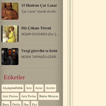
15 Haziran Çar Lazar
"Çar Lazar" olarak da bilinen Stefan Lazar Hrebelyanoviç Knez…
Diz Çökme Töreni
AKŞAM DUASINDA (Diz Çökme Töreni) Açılış Mezmuru sonrasında…
Vergi görevlisi ve ferisi
NEDEN TAPINAĞA GİDERİZ? İki adam Tapınağa çıktı.…
Etiketler
Alçakgönüllülük
Aziz
Azize
Azizler
Aziz Paisios
Aziz Pavlus
Bakire Meryem
Barış
Diriliş
Dua
Elçi