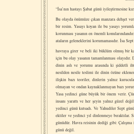
“İsa’nın hastayı Şabat günü iyileştirmesine kı
Bu olayda önümüze çıkan manzara dehşet verici
bir resim. Yasayı koyan ile bu yasayı yorum
korunması yasanın en önemli konularındandır. 
ataların geleneklerini korumamasıdır. İsa Sep
havraya girer ve beli iki büklüm olmuş bir ka
için bu olay yasanın tamamlanması olayıdır. Din
dinin aslı ve yorumu arasında ki şiddetli ih
nesilden nesile teslimi ile dinin özüne eklene
ilişkin bazı teoriler, dinlerin yalnız kuruc
olmayan ve ondan kaynaklanmayan bazı yorumla
Yasa yedinci güne büyük bir önem verir. Çün
insanı yarattı ve her şeyin yalnız güzel değ
yedinci günü kutsadı. Ve Yahudiler Sept günü 
ektiler ve yedinci yıl dinlenmeye bıraktılar.
günüdür. Havra reisinin dediği gibi: Çalışma i
günü değil.