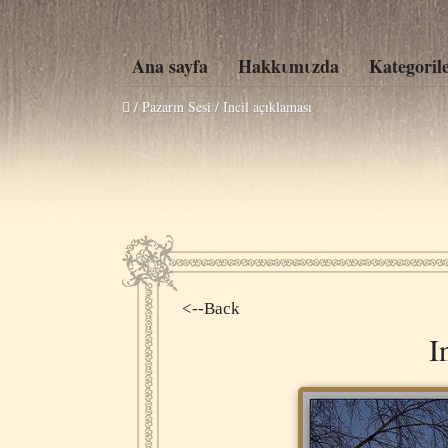
Ana sayfa
Hakkιmιzda
Kategoril
/ Pazarın Sesi /
Incil açıklaması
<--Back
I