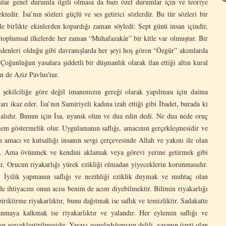
ular genel durumla ilgili olmasa da bazı özel durumlar için ve teoriye
tedir. İsa’nın sözleri güçlü ve ses getirici sözlerdir. Bu tür sözleri bir
e birlikte ekinlerden kopardığı zaman söyledi: Sept günü insan içindir,
e toplumsal ilkelerde her zaman “Muhafazakâr” bir kitle var olmuştur. Bir
gidenleri olduğu gibi davranışlarda her şeyi hoş gören “Özgür” akımlarda
 Çoğunluğun yasalara şiddetli bir düşmanlık olarak ilan ettiği altın kural
n de Aziz Pavlus’tur.
” şekilciliğe göre değil imanımızın gereği olarak yapılması için daima
ı ikaz eder. İsa’nın Samiriyeli kadına izah ettiği gibi İbadet, burada ki
alıdır. Bunun için İsa, uyanık olun ve dua edin dedi. Ne dua nede oruç
em göstermelik olur. Uygulamanın saflığı, amacının gerçekleşmesidir ve
 amacı ve kutsallığı insanın sevgi çerçevesinde Allah ve yakını ile olan
dir. Ama övünmek ve kendini aklamak veya görevi yerine getirmek gibi
tir. Orucun riyakarlığı yürek ezikliği olmadan yiyeceklerin korunmasıdır.
ır. İyilik yapmanın saflığı ve nezihliği eziklik duymak ve muhtaç olan
e ihtiyacım onun acısı benim de acım diyebilmektir. Bilimin riyakarlığı
 biriktirme riyakarlıktır, bunu dağıtmak ise saflık ve temizliktir. Sadakatte
anmaya kalkmak ise riyakarlıktır ve yalandır. Her eylemin saflığı ve
cın gerçekleştirilmesidir. Yasayı uyguladığımızın delili, yasanın özeti olan