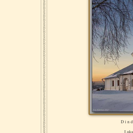
D i n d
Luka’