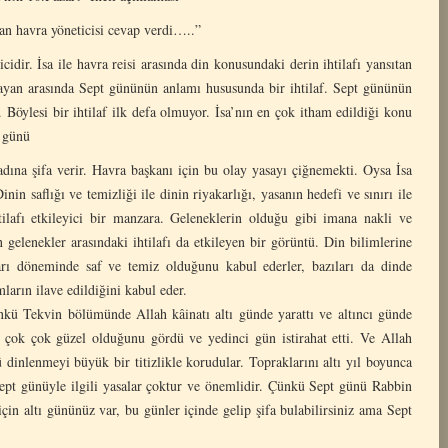
zan havra yöneticisi cevap verdi…..”
dir. İsa ile havra reisi arasında din konusundaki derin ihtilafı yansıtan
layan arasında Sept gününün anlamı hususunda bir ihtilaf. Sept gününün
Böylesi bir ihtilaf ilk defa olmuyor. İsa’nın en çok itham edildiği konu
t günü
dına şifa verir. Havra başkanı için bu olay yasayı çiğnemekti. Oysa İsa
in saflığı ve temizliği ile dinin riyakarlığı, yasanın hedefi ve sınırı ile
tilafı etkileyici bir manzara. Geleneklerin olduğu gibi imana nakli ve
n gelenekler arasındaki ihtilafı da etkileyen bir görüntü. Din bilimlerine
uları döneminde saf ve temiz olduğunu kabul ederler, bazıları da dinde
rın ilave edildiğini kabul eder.
kü Tekvin bölümünde Allah kâinatı altı günde yarattı ve altıncı günde
il çok çok güzel olduğunu gördü ve yedinci gün istirahat etti. Ve Allah
dinlenmeyi büyük bir titizlikle korudular. Topraklarını altı yıl boyunca
 Sept günüyle ilgili yasalar çoktur ve önemlidir. Çünkü Sept günü Rabbin
çin altı gününüz var, bu günler içinde gelip şifa bulabilirsiniz ama Sept