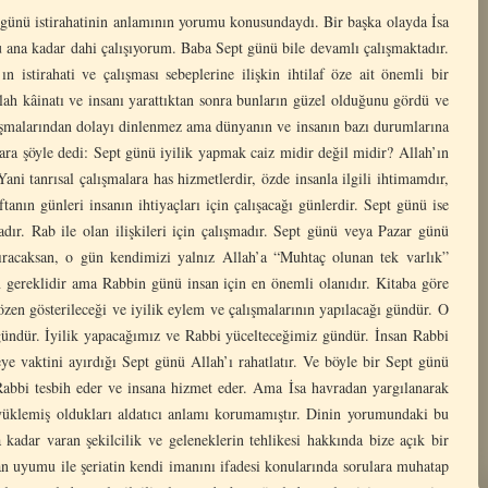
pt günü istirahatinin anlamının yorumu konusundaydı. Bir başka olayda İsa
u ana kadar dahi çalışıyorum. Baba Sept günü bile devamlı çalışmaktadır.
 istirahati ve çalışması sebeplerine ilişkin ihtilaf öze ait önemli bir
llah kâinatı ve insanı yarattıktan sonra bunların güzel olduğunu gördü ve
alışmalarından dolayı dinlenmez ama dünyanın ve insanın bazı durumlarına
lara şöyle dedi: Sept günü iyilik yapmak caiz midir değil midir? Allah’ın
ni tanrısal çalışmalara has hizmetlerdir, özde insanla ilgili ihtimamdır,
anın günleri insanın ihtiyaçları için çalışacağı günlerdir. Sept günü ise
dır. Rab ile olan ilişkileri için çalışmadır. Sept günü veya Pazar günü
ıracaksan, o gün kendimizi yalnız Allah’a “Muhtaç olunan tek varlık”
n gereklidir ama Rabbin günü insan için en önemli olanıdır. Kitaba göre
zen gösterileceği ve iyilik eylem ve çalışmalarının yapılacağı gündür. O
gündür. İyilik yapacağımız ve Rabbi yücelteceğimiz gündür. İnsan Rabbi
e vaktini ayırdığı Sept günü Allah’ı rahatlatır. Ve böyle bir Sept günü
 Rabbi tesbih eder ve insana hizmet eder. Ama İsa havradan yargılanarak
üklemiş oldukları aldatıcı anlamı korumamıştır. Dinin yorumundaki bu
a kadar varan şekilcilik ve geleneklerin tehlikesi hakkında bize açık bir
lan uyumu ile şeriatin kendi imanını ifadesi konularında sorulara muhatap