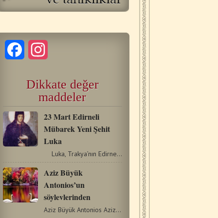
Facebook
Instagram
Dikkate değer
maddeler
23 Mart Edirneli
Mübarek Yeni Şehit
Luka
Luka, Trakya’nın Edirne şehrinde dünyaya…
Aziz Büyük
Antonios’un
söylevlerinden
Aziz Büyük Antonios Aziz Antonios ''Keşişlerin Pederi''…