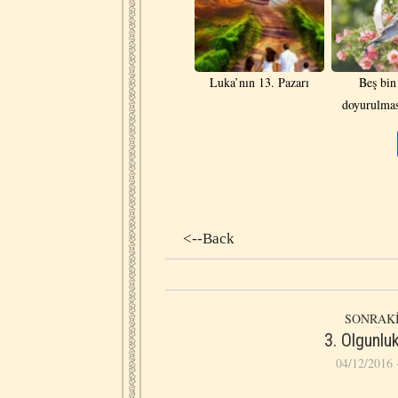
Luka’nın 13. Pazarı
Beş bin
doyurulmas
<--Back
SONRAKİ
3. Olgunlu
04/12/2016 