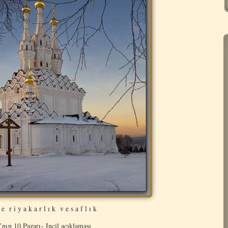
 e r i y a k a r l ı k v e s a f l ı k
nιn 10.Pazarι- Incil açıklaması