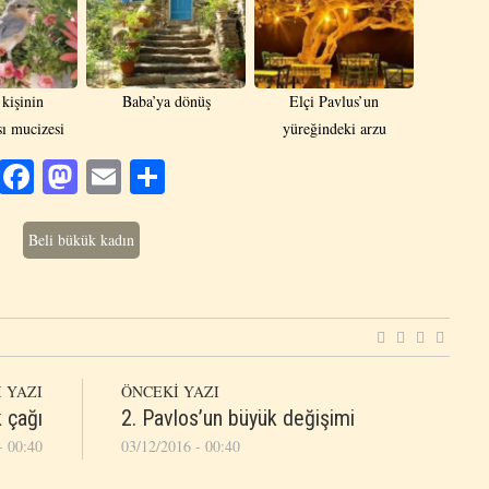
 kişinin
Baba’ya dönüş
Elçi Pavlus’un
ı mucizesi
yüreğindeki arzu
Facebook
Mastodon
Email
Share
Beli bükük kadın
 YAZI
ÖNCEKİ YAZI
k çağı
2. Pavlos’un büyük değişimi
- 00:40
03/12/2016 - 00:40