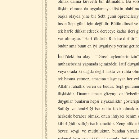
olmak daima kuvvetli bir ihtimaldir. Bu sor
ilişkin olmasa da uygulamaya ilişkin olabilmek
başka olayda yine bir Sebt günü öğrencileriyl
insan Sept günü için değildir. Bütün dinsel v
tek harfe dikkat edecek dereceye kadar ileri 
var olmuştur. “Harf öldürür Ruh ise diriltir”.
budur ama bunu en iyi uygulayıp yerine getire
İncil’deki bu olay , “Dinsel eylemlerimizin
muhasebesini yapmada içimizdeki latif duygular
veya orada ki dağda değil hakta ve ruhta olm
tek başına yetmez, amacına ulaşmayan her eyl
Allah’ı rahatlık veren de budur. Sept gününün
ilişkisidir. Duanın amacı gözyaşı ve tövbe
duygular bunların hepsi riyakarlıktır gösteriş
Saflığı ve temizliği ise ruhta fakir olmakt
herkesle beraber olmak, onun ihtiyacı benim d
kibirliğidir saflığı ise hizmetidir. Zenginlikte
özveri sevgi ve mutluluktur, bundan yararl
yalancılığı arasındaki ölçüt, onunla ilgili ama