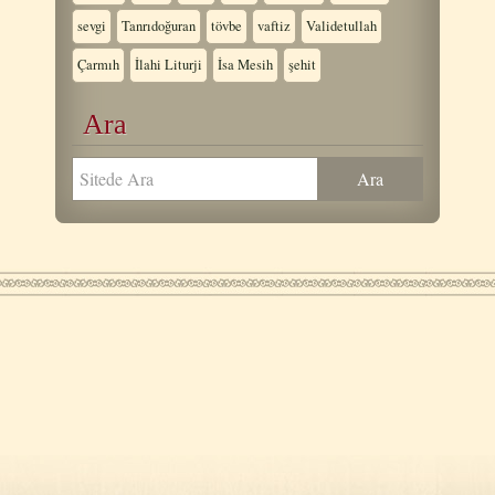
sevgi
Tanrıdoğuran
tövbe
vaftiz
Validetullah
Çarmıh
İlahi Liturji
İsa Mesih
şehit
Ara