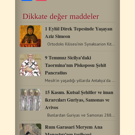
Dikkate değer maddeler
1 Eylül Direk Tepesinde Yaşayan
Aziz Simeon
Ortodoks Kilisesi’nin Synaksarion Kitabından bir alıntıdır.…
9 Temmuz Sicilya’daki
Taormina’nın Piskoposu Şehit
Pancratius
Mesih’in yaşadığı yıllarda Antakya’da doğdu. Mesih’in…
15 Kasım. Kutsal Şehitler ve iman
ikrarcıları Guriyas, Samonas ve
Avivos
Bunlardan Guriyas ve Samonas 288 yılında Diyokletyan…
Rum Garasari Meryem Ana
Manastırı’nın tarihçesi