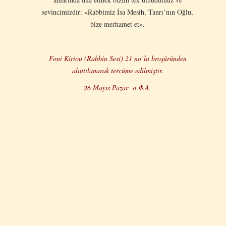
sevincimizdir: «Rabbimiz İsa Mesih, Tanrı’nın Oğlu,
bize merhamet et».
Foni Kiriou (Rabbin Sesi) 21 no’lu broşüründen
alıntılanarak tercüme edilmiştir.
26 Mayıs Pazar
ο
Φ
.
Α
.