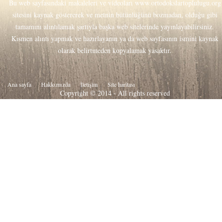
Bu web sayfasındaki makaleleri ve videoları
www.ortodokslartoplulugu.org
sitesini kaynak göstererek ve metnin bütünlüğünü bozmadan, olduğu gibi
tamamını alıntılamak şartıyla başka web sitelerinde yayınlayabilirsiniz.
Kısmen alıntı yapmak ve hazırlayanın ya da web sayfasının ismini kaynak
olarak belirtmeden kopyalamak yasaktır.
Ana sayfa
Hakkιmιzda
İletişim
Site haritası
Copyright © 2014 - All rights reserved