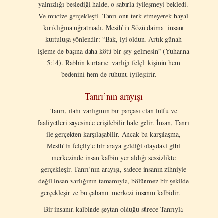
yalnızlığı beslediği halde, o sabırla iyileşmeyi bekledi.
Ve mucize gerçekleşti. Tanrı onu terk etmeyerek hayal
kırıklığına uğratmadı. Mesih’in Sözü daima insanı
kurtuluşa yönlendir: “Bak, iyi oldun. Artık günah
işleme de başına daha kötü bir şey gelmesin” (Yuhanna
5:14). Rabbin kurtarıcı varlığı felçli kişinin hem
bedenini hem de ruhunu iyileştirir.
Tanrı’nın arayışı
Tanrı, ilahi varlığının bir parçası olan lütfu ve
faaliyetleri sayesinde erişilebilir hale gelir. İnsan, Tanrı
ile gerçekten karşılaşabilir. Ancak bu karşılaşma,
Mesih’in felçliyle bir araya geldiği olaydaki gibi
merkezinde insan kalbin yer aldığı sessizlikte
gerçekleşir. Tanrı’nın arayışı, sadece insanın zihniyle
değil insan varlığının tamamıyla, bölünmez bir şekilde
gerçekleşir ve bu çabanın merkezi insanın kalbidir.
Bir insanın kalbinde şeytan olduğu sürece Tanrıyla