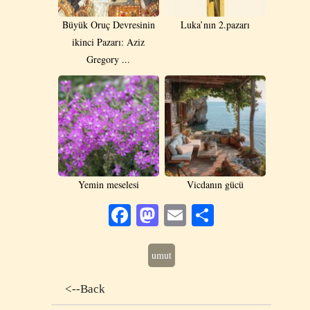
Büyük Oruç Devresinin
Luka’nın 2.pazarı
ikinci Pazarı: Aziz
Gregory ...
Yemin meselesi
Vicdanın gücü
Facebook
Mastodon
Email
Share
umut
<--Back