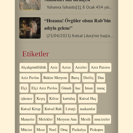
Yuhanna İsihastis[1], 8 Ocak 454 yılında, Karadeniz’in…
“Hozana! Övgüler olsun Rab’bin
adıyla gelene”
(25/04/2021) Kutsal Liturji’nin başlangıcından, "Peder’in,…
Etiketler
Alçakgönüllülük
Aziz
Azize
Azizler
Aziz Paisios
Aziz Pavlus
Bakire Meryem
Barış
Diriliş
Dua
Elçi
Elçi Aziz Pavlos
Günah
hac
Iman
inanç
işkence
Keşiş
Kilise
kurtuluş
Kutsal Haç
Kutsal Kitap
Kutsal Ruh
Liturji
makamlar
Manastır
Melekler
Meryem Ana
Mesih
mucizeler
Mücize
Mısır
Noel
Oruç
Paskalya
Piskopos