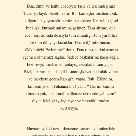
Dua, zihni ve kalbi ebediyete taşır ve tek endişemiz
Tanrı’ya layık olabilmektir. Bu, kardeşlerimizden uzak,
edilgen bir yaşam sürmemiz ve sadece Tanrıyla kişisel
bir ilişki kurmak anlamına gelmez. Tam aksine, dua
eden kişi aslında duasıyla tüm insanlığı, tüm yaratılışı
ve tüm dünyayı kucaklar. Dua ettiğimiz zaman,
“Göklerdeki Pederimiz” deriz. Dua ruhu, tutkularımıza
egemen olmamızı sağlar. Sadece başkalarına karşı değil,
bizi sevgi, merhamet, anlayış, nezaket insanı yapar.
Bizi, bir zamanlar felçli insanın şikâyetine kulak veren
ve harekete geçen Rab gibi yapar. Rab “Efendim,
kimsem yok” (Yuhanna 5:7) yani, “Tanrım kimim
kimsem yok, tahammül edilemez derecede yalnızım”
diyen felçliyi iyileştiriyor ve hastalıklarından
kurtarıyor.
Hayatımızdaki neşe, denenme, sınama ve mücadele
anlarında dua etmek bizim tek umudumuz ve