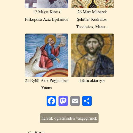
12 Mayıs Kıbrıs
26 Mart Mübarek
Piskoposu Aziz Epifanios
Şehitler Kodratos,
Teodosios, Manu...
21 Eylül Aziz Peygamber
Lütfu aktarıyor
Yunus
Facebook
Mastodon
Email
Share
heretik öğretisinden vazgeçirmek
<--Back