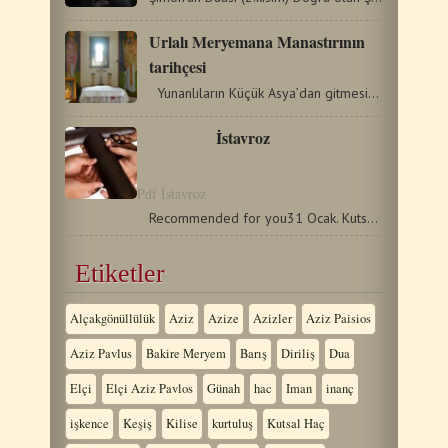
Urlalı Meryemana Manastırının
tarihçesi
Yunanlıların Küçük Asya’dan gitmesinden çok önce…
İstavroz
Pdf İstavroz
Recommended for you31 Ocak. Kutsal ve mucize yapıcı, maddî…
Etiketler
Alçakgönüllülük
Aziz
Azize
Azizler
Aziz Paisios
Aziz Pavlus
Bakire Meryem
Barış
Diriliş
Dua
Elçi
Elçi Aziz Pavlos
Günah
hac
Iman
inanç
işkence
Keşiş
Kilise
kurtuluş
Kutsal Haç