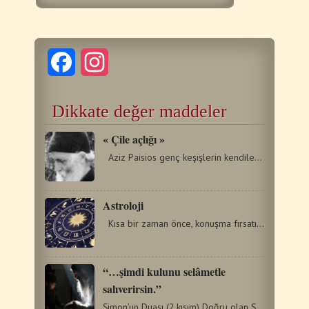
Facebook
Instagram
Dikkate değer maddeler
« Çile açlığı »
Aziz Paisios genç keşişlerin kendileriyle mücadelede…
Astroloji
Kısa bir zaman önce, konuşma fırsatı yakaladığımız…
“…şimdi kulunu selâmetle
salıverirsin.”
Şimon’un Duası (2.kısım) Doğru olan Şimon, Kutsal Bebeği…