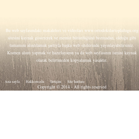
Bu web sayfasındaki makaleleri ve videoları
www.ortodokslartoplulugu.org
sitesini kaynak göstererek ve metnin bütünlüğünü bozmadan, olduğu gibi
tamamını alıntılamak şartıyla başka web sitelerinde yayınlayabilirsiniz.
Kısmen alıntı yapmak ve hazırlayanın ya da web sayfasının ismini kaynak
olarak belirtmeden kopyalamak yasaktır.
Ana sayfa
Hakkιmιzda
İletişim
Site haritası
Copyright © 2014 - All rights reserved