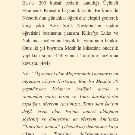
Efes’te 200 kutsal pederin katıldığı Üçüncü
Ekümenik Konsil’e başkanlık yaptı. Bu konsilde
Nestorius’un günahkar öğretisine eleştiri getirerek
karşı çıktı. Aziz Kiril, Nestorius’un sapkın
öğretisini bozmanın yanısıra Kilise’ye Luka ve
Yuhanna incillerinin büyük bir yorumunu bıraktı.
Otuz iki yıl boyunca Mesih’in kilisesine önderlik
yaptıktan sonra 444 yılında Tanrı’nın huzuruna
(444)
kavuştu.
Not: “
Öğretmeni olan Mopsuestialı Theodoros’un
öğretisini izleyen Nestorius, Rab İsa Mesih’e 30
yaşındayken Kelam’ın indiğini, ancak o
zamandan sonra İnsan ve Tanrı karakterlerini
taşıdığını, Meryem Ana’mızın, Tanrı olan İsa’nın
değil, insan olan İsa’nın annesi olduğunu
söylemiş ve dolayısıyla da Meryem Ana’mıza
“Tanrı’nın annesi” (Theotokos) denmesine karşı
çıkmış ve Tanrı’nın doğrulamayacağını,