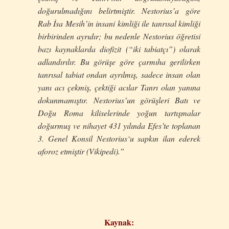
doğurulmadığını belirtmiştir. Nestorius’a göre
Rab İsa Mesih’in insani kimliği ile tanrısal kimliği
birbirinden ayrıdır; bu nedenle Nestorius öğretisi
bazı kaynaklarda diofizit (“iki tabiatçı”) olarak
adlandırılır. Bu görüşe göre çarmıha gerilirken
tanrısal tabiat ondan ayrılmış, sadece insan olan
yanı acı çekmiş, çektiği acılar Tanrı olan yanına
dokunmamıştır. Nestorius’un görüşleri Batı ve
Doğu Roma kiliselerinde yoğun tartışmalar
doğurmuş ve nihayet 431 yılında Efes’te toplanan
3.
Genel
Konsil
Nestorius
‘
u
sapk
ı
n
ilan
ederek
aforoz
etmi
ş
tir
(
Vikipedi
).”
Kaynak: