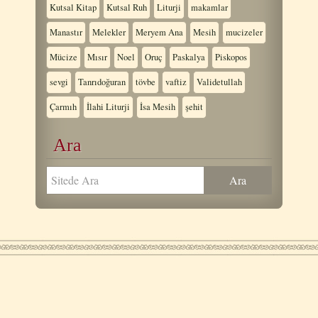
Kutsal Kitap
Kutsal Ruh
Liturji
makamlar
Manastır
Melekler
Meryem Ana
Mesih
mucizeler
Mücize
Mısır
Noel
Oruç
Paskalya
Piskopos
sevgi
Tanrıdoğuran
tövbe
vaftiz
Validetullah
Çarmıh
İlahi Liturji
İsa Mesih
şehit
Ara