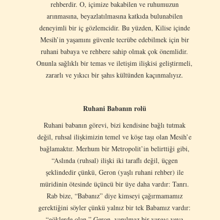
rehberdir. O, içimize bakabilen ve ruhumuzun
arınmasına, beyazlatılmasına katkıda bulunabilen
deneyimli bir iç gözlemcidir. Bu yüzden, Kilise içinde
Mesih’in yaşamını güvenle tecrübe edebilmek için bir
ruhani babaya ve rehbere sahip olmak çok önemlidir.
Onunla sağlıklı bir temas ve iletişim ilişkisi geliştirmeli,
zararlı ve yıkıcı bir şahıs kültünden kaçınmalıyız.
Ruhani Babanın rolü
Ruhani babanın görevi, bizi kendisine bağlı tutmak
değil, ruhsal ilişkimizin temel ve köşe taşı olan Mesih’e
bağlamaktır. Merhum bir Metropolit’in belirttiği gibi,
“Aslında (ruhsal) ilişki iki taraflı değil, üçgen
şeklindedir çünkü, Geron (yaşlı ruhani rehber) ile
müridinin ötesinde üçüncü bir üye daha vardır: Tanrı.
Rab bize, “Babanız” diye kimseyi çağırmamamız
gerektiğini söyler çünkü yalnız bir tek Babamız vardır:
“göklerde olan.” Geron, yanılmaz bir yargıç veya