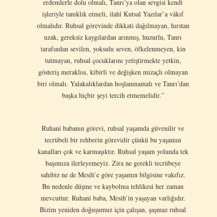
erdemlerle dolu olmalı, Tanrı’ya olan sevgisi kendi
işleriyle tanıklık etmeli, ilahî Kutsal Yazılar’a vâkıf
olmalıdır. Ruhsal görevinde dikkati dağılmayan, hırstan
uzak, gereksiz kaygılardan arınmış, huzurlu, Tanrı
tarafından sevilen, yoksulu seven, öfkelenmeyen, kin
tutmayan, ruhsal çocuklarını yetiştirmekte yetkin,
gösteriş meraklısı, kibirli ve değişken mizaçlı olmayan
biri olmalı. Yalakalıklardan hoşlanmamalı ve Tanrı’dan
başka hiçbir şeyi tercih etmemelidir.”
Ruhani babanın görevi, ruhsal yaşamda güvenilir ve
tecrübeli bir rehberin görevidir çünkü bu yaşamın
kanalları çok ve karmaşıktır. Ruhsal yaşam yolunda tek
başımıza ilerleyemeyiz. Zira ne gerekli tecrübeye
sahibiz ne de Mesih’e göre yaşamın bilgisine vakıfız.
Bu nedenle düşme ve kaybolma tehlikesi her zaman
mevcuttur. Ruhani baba, Mesih’in yaşayan varlığıdır.
Bizim yeniden doğuşumuz için çalışan, şaşmaz ruhsal