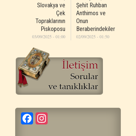
Slovakya ve
Şehit Ruhban
Çek
Anthimos ve
Topraklarının
Onun
Piskoposu
Beraberindekiler
03/09/2025 - 01:00
02/09/2025 - 01:50
Facebook
Instagram