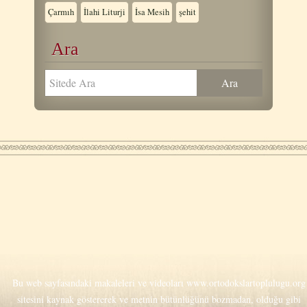
Çarmıh
İlahi Liturji
İsa Mesih
şehit
Ara
Bu web sayfasındaki makaleleri ve videoları
www.ortodokslartoplulugu.org
sitesini kaynak göstererek ve metnin bütünlüğünü bozmadan, olduğu gibi