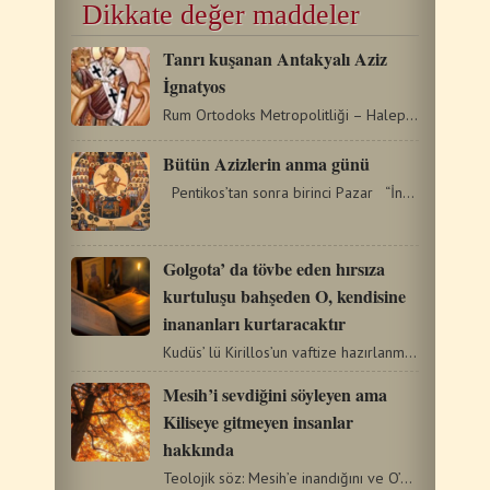
Dikkate değer maddeler
Tanrı kuşanan Antakyalı Aziz
İgnatyos
Rum Ortodoks Metropolitliği – Halep El – Bişara Manastırı…
Bütün Azizlerin anma günü
Pentikos’tan sonra birinci Pazar “İnsanların…
Golgota’ da tövbe eden hırsıza
kurtuluşu bahşeden O, kendisine
inananları kurtaracaktır
Kudüs’ lü Kirillos’un vaftize hazırlanma derslerinden…
Mesih’i sevdiğini söyleyen ama
Kiliseye gitmeyen insanlar
hakkında
Teolojik söz: Mesih’e inandığını ve O’nu sevdiğini…