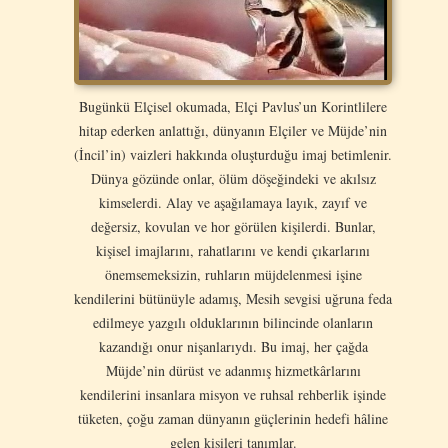
Bugünkü Elçisel okumada, Elçi Pavlus’un Korintlilere
hitap ederken anlattığı, dünyanın Elçiler ve Müjde’nin
(İncil’in) vaizleri hakkında oluşturduğu imaj betimlenir.
Dünya gözünde onlar, ölüm döşeğindeki ve akılsız
kimselerdi. Alay ve aşağılamaya layık, zayıf ve
değersiz, kovulan ve hor görülen kişilerdi. Bunlar,
kişisel imajlarını, rahatlarını ve kendi çıkarlarını
önemsemeksizin, ruhların müjdelenmesi işine
kendilerini bütünüyle adamış, Mesih sevgisi uğruna feda
edilmeye yazgılı olduklarının bilincinde olanların
kazandığı onur nişanlarıydı. Bu imaj, her çağda
Müjde’nin dürüst ve adanmış hizmetkârlarını
kendilerini insanlara misyon ve ruhsal rehberlik işinde
tüketen, çoğu zaman dünyanın güçlerinin hedefi hâline
gelen kişileri tanımlar.