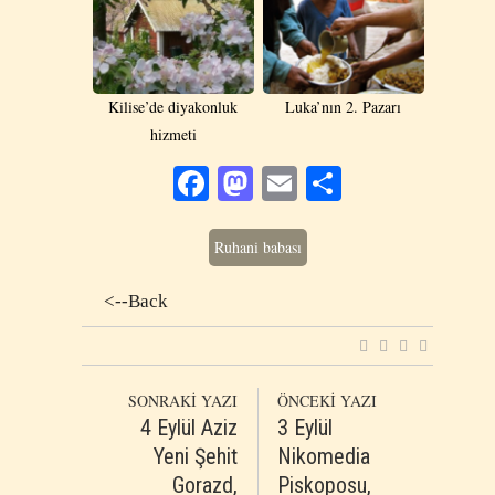
Kilise’de diyakonluk
Luka’nın 2. Pazarı
hizmeti
Facebook
Mastodon
Email
Share
Ruhani babası
<--Back
SONRAKİ YAZI
ÖNCEKİ YAZI
4 Eylül Aziz
3 Eylül
Yeni Şehit
Nikomedia
Gorazd,
Piskoposu,