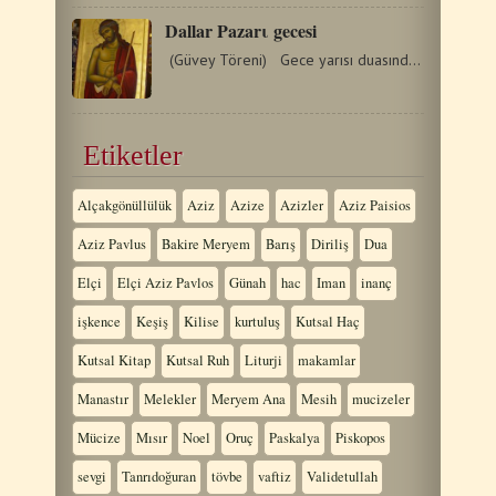
Dallar Pazarι gecesi
(Güvey Töreni) Gece yarısı duasından sonra papaz:…
Etiketler
Alçakgönüllülük
Aziz
Azize
Azizler
Aziz Paisios
Aziz Pavlus
Bakire Meryem
Barış
Diriliş
Dua
Elçi
Elçi Aziz Pavlos
Günah
hac
Iman
inanç
işkence
Keşiş
Kilise
kurtuluş
Kutsal Haç
Kutsal Kitap
Kutsal Ruh
Liturji
makamlar
Manastır
Melekler
Meryem Ana
Mesih
mucizeler
Mücize
Mısır
Noel
Oruç
Paskalya
Piskopos
sevgi
Tanrıdoğuran
tövbe
vaftiz
Validetullah