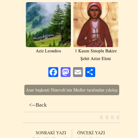
Aziz Leondios
1 Kasım Sinoplu Bakire
Şehit Azize Eleni
Facebook
Mastodon
Email
Share
Asur başkenti Nineveh’nin Medler tarafından yıkılışı
<--Back
SONRAKİ YAZI
ÖNCEKİ YAZI