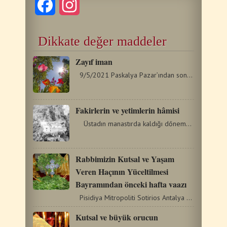
Facebook
Instagram
Dikkate değer maddeler
Zayıf iman
9/5/2021 Paskalya Pazar’ından sonraki Pazar, Litürji’de…
Fakirlerin ve yetimlerin hâmisi
Üstadın manastırda kaldığı dőnemde, Kutsal…
Rabbimizin Kutsal ve Yaşam
Veren Haçının Yüceltilmesi
Bayramından önceki hafta vaazı
Pisidiya Mitropoliti Sotirios Antalya 10/09/2017 Rabbimizin…
Kutsal ve büyük orucun