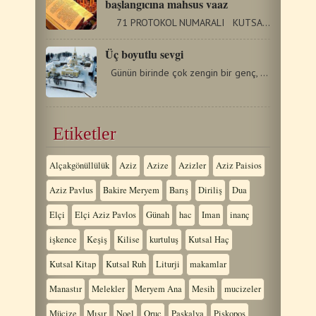
başlangıcına mahsus vaaz
71 PROTOKOL NUMARALI KUTSAL VE BÜYÜK…
Üç boyutlu sevgi
Günün birinde çok zengin bir genç, kilise pederine…
Etiketler
Alçakgönüllülük
Aziz
Azize
Azizler
Aziz Paisios
Aziz Pavlus
Bakire Meryem
Barış
Diriliş
Dua
Elçi
Elçi Aziz Pavlos
Günah
hac
Iman
inanç
işkence
Keşiş
Kilise
kurtuluş
Kutsal Haç
Kutsal Kitap
Kutsal Ruh
Liturji
makamlar
Manastır
Melekler
Meryem Ana
Mesih
mucizeler
Mücize
Mısır
Noel
Oruç
Paskalya
Piskopos