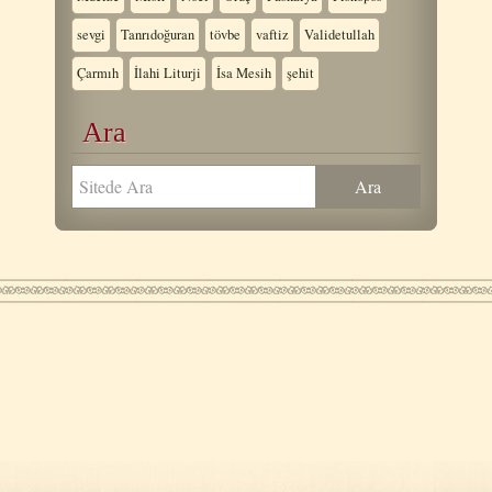
sevgi
Tanrıdoğuran
tövbe
vaftiz
Validetullah
Çarmıh
İlahi Liturji
İsa Mesih
şehit
Ara