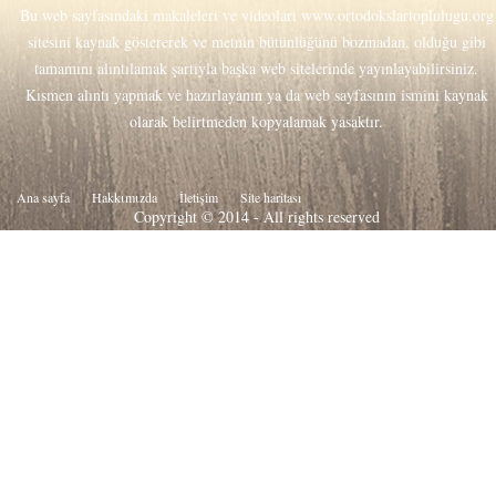
Bu web sayfasındaki makaleleri ve videoları
www.ortodokslartoplulugu.org
sitesini kaynak göstererek ve metnin bütünlüğünü bozmadan, olduğu gibi
tamamını alıntılamak şartıyla başka web sitelerinde yayınlayabilirsiniz.
Kısmen alıntı yapmak ve hazırlayanın ya da web sayfasının ismini kaynak
olarak belirtmeden kopyalamak yasaktır.
Ana sayfa
Hakkιmιzda
İletişim
Site haritası
Copyright © 2014 - All rights reserved