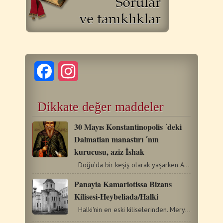
Facebook
Instagram
Dikkate değer maddeler
30 Mayıs Konstantinopolis ΄deki
Dalmatian manastırı ΄nın
kurucusu, aziz İshak
Doğu’da bir keşiş olarak yaşarken Aziz İshak,…
Panayia Kamariotissa Bizans
Kilisesi-Heybeliada/Halki
Halki'nin en eski kiliselerinden. Meryem Ana'ya ithaf edilmiş.…