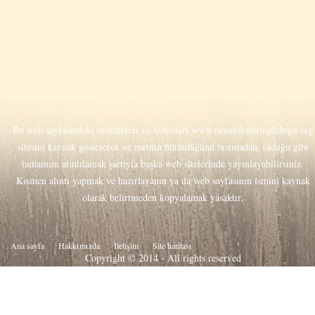
Bu web sayfasındaki makaleleri ve videoları
www.ortodokslartoplulugu.org
sitesini kaynak göstererek ve metnin bütünlüğünü bozmadan, olduğu gibi
tamamını alıntılamak şartıyla başka web sitelerinde yayınlayabilirsiniz.
Kısmen alıntı yapmak ve hazırlayanın ya da web sayfasının ismini kaynak
olarak belirtmeden kopyalamak yasaktır.
Ana sayfa
Hakkιmιzda
İletişim
Site haritası
Copyright © 2014 - All rights reserved