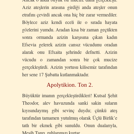
Aziz ateşlerin arasına girdiği anda ateşler onun
etrafını çevirdi ancak ona hiç bir zarar vermediler.
Böylece aziz kendi eceli ile o sırada hayata
gözlerini yumdu. Aradan kısa bir zaman geçtikten
sonra ormanda azizin karşısına çıkan kadın
Efsevia gelerek azizin cansız vücudunu oradan
alarak onu Efxaita şehrinde defnetti. Azizin
vücudu o zamandan sonra bir çok mucize
gerçekleştirdi. Azizin yortusu kilisemiz tarafından
her sene 17 Şubatta kutlanmaktadır.
Apolytikion. Ton 2.
Büyüktür imanın gerçekleştirdikleri! Kutsal Şehit
Theodor, alev havuzunda sanki sakin suların
kıyısındaymış gibi sevinç duydu; çünkü ateş
tarafından tamamen yutulmuş olarak Üçlü Birlik’e
tatlı bir ekmek gibi sunuldu. Onun dualarıyla,
Mesih Tanrı, ruhlarımızı kurtar.