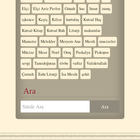
Elçi
Elçi Aziz Pavlos
Günah
hac
Iman
inanç
işkence
Keşiş
Kilise
kurtuluş
Kutsal Haç
Kutsal Kitap
Kutsal Ruh
Liturji
makamlar
Manastır
Melekler
Meryem Ana
Mesih
mucizeler
Mücize
Mısır
Noel
Oruç
Paskalya
Piskopos
sevgi
Tanrıdoğuran
tövbe
vaftiz
Validetullah
Çarmıh
İlahi Liturji
İsa Mesih
şehit
Ara