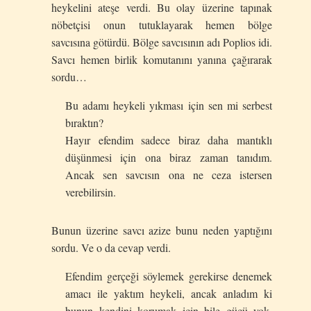
heykelini ateşe verdi. Bu olay üzerine tapınak
nöbetçisi onun tutuklayarak hemen bölge
savcısına götürdü. Bölge savcısının adı Poplios idi.
Savcı hemen birlik komutanını yanına çağırarak
sordu…
Bu adamı heykeli yıkması için sen mi serbest
bıraktın?
Hayır efendim sadece biraz daha mantıklı
düşünmesi için ona biraz zaman tanıdım.
Ancak sen savcısın ona ne ceza istersen
verebilirsin.
Bunun üzerine savcı azize bunu neden yaptığını
sordu. Ve o da cevap verdi.
Efendim gerçeği söylemek gerekirse denemek
amacı ile yaktım heykeli, ancak anladım ki
bunun kendini korumak için bile gücü yok.