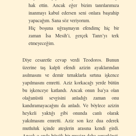
hak ettin. Ancak eğer bizim tanrılarımıza
inanmayı kabul edersen seni onlara başrahip
yapacağım. Sana söz veriyorum.
Hiç boşuna uğraşmayın efendimç hiç bir
zaman İsa Mesih’i, gerçek Tanrı’yı terk
etmeyeceğim.
Diye cesaretle cevap verdi Teodoros. Bunun
üzerine taş kalpli efendi azizin ayaklarından
asılmasını ve demir tırnaklarla sırtına işkence
yapılmasını emretti. Aziz korkacağı yerde bütün
bu işkenceye katlandı. Ancak onun İsa’ya olan
olağanüstü sevgisini anladığı zaman onu
kandıramayacağını da anladı. Ve böylece azizin
heykeli yaktığı gibi onunda canlı olarak
yakılmasını emretti. Aziz son kez dua ederek
mutluluk içinde ateşlerin arasına kendi girdi.
Ancak o anda büyük bir mucize daha gerçekleşti.