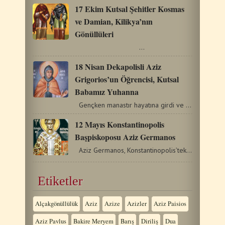
17 Ekim Kutsal Şehitler Kosmas
ve Damian, Kilikya’nın
Gönüllüleri
…
18 Nisan Dekapolisli Aziz
Grigorios’un Öğrencisi, Kutsal
Babamız Yuhanna
Gençken manastır hayatına girdi ve Dekepolisli Aziz…
12 Mayıs Konstantinopolis
Başpiskoposu Aziz Germanos
Aziz Germanos, Konstantinopolis’teki ünlü bir ailenin…
Etiketler
Alçakgönüllülük
Aziz
Azize
Azizler
Aziz Paisios
Aziz Pavlus
Bakire Meryem
Barış
Diriliş
Dua