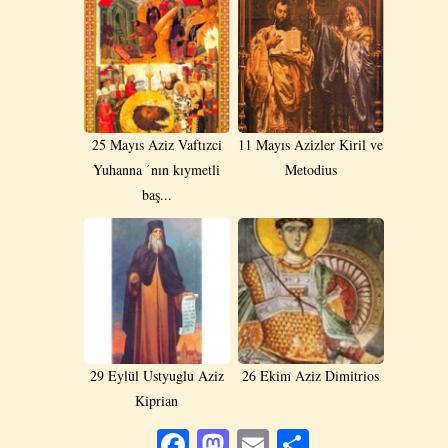
25 Mayıs Aziz Vaftızci
11 Mayıs Azizler Kiril ve
Yuhanna ΄nın kıymetli
Metodius
baş...
29 Eylül Ustyuglu Aziz
26 Ekim Aziz Dimitrios
Kiprian
Facebook
Mastodon
Email
Share