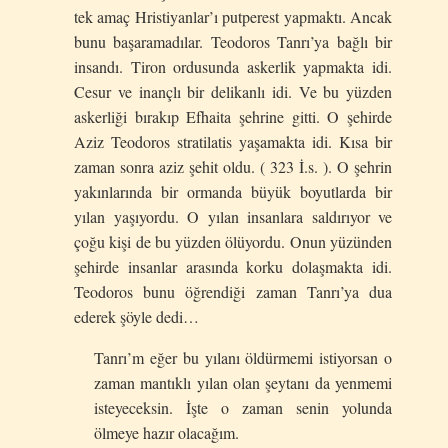
tek amaç Hristiyanlar’ı putperest yapmaktı. Ancak
bunu başaramadılar. Teodoros Tanrı’ya bağlı bir
insandı. Tiron ordusunda askerlik yapmakta idi.
Cesur ve inançlı bir delikanlı idi. Ve bu yüzden
askerliği bırakıp Efhaita şehrine gitti. O şehirde
Aziz Teodoros stratilatis yaşamakta idi. Kısa bir
zaman sonra aziz şehit oldu. ( 323 İ.s. ). O şehrin
yakınlarında bir ormanda büyük boyutlarda bir
yılan yaşıyordu. O yılan insanlara saldırıyor ve
çoğu kişi de bu yüzden ölüyordu. Onun yüzünden
şehirde insanlar arasında korku dolaşmakta idi.
Teodoros bunu öğrendiği zaman Tanrı’ya dua
ederek şöyle dedi…
Tanrı’m eğer bu yılanı öldürmemi istiyorsan o
zaman mantıklı yılan olan şeytanı da yenmemi
isteyeceksin. İşte o zaman senin yolunda
ölmeye hazır olacağım.